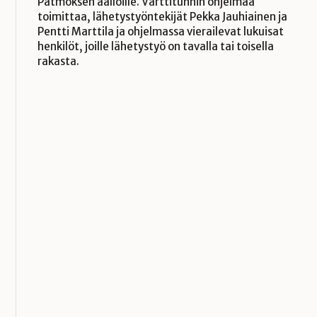
Patmoksen aalloille. Varttitunnin ohjelmaa
toimittaa, lähetystyöntekijät Pekka Jauhiainen ja
Pentti Marttila ja ohjelmassa vierailevat lukuisat
henkilöt, joille lähetystyö on tavalla tai toisella
rakasta.