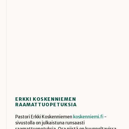
ERKKI KOSKENNIEMEN
RAAMATTUOPETUKSIA
Pastori Erkki Koskenniemen
koskenniemi.fi
-
sivustolla on julkaistuna runsaasti
raamattuopetuksia. Osa niistä on kuunneltavissa