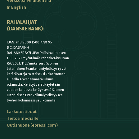
Verkkopalveluiden tila
In English
RAHALAHJAT
(DANSKE BANK):
IBAN: FI13 8000 1500 7791 95
BIC: DABAFIHH
RAHANKERÄYSLUPA: Poliisihallituksen
10.9.2021 myöntämän rahankeräysluvan
RA/2021/1127 mukaisesti Suomen
Luterilainen Evankeliumiyhdistys ry voi
kerätä varoja toistaiseksi koko Suomen
alueella Ahvenanmaata lukuun
ottamatta. Kerätyt varat käytetään
vuoden kuluessa keräyksestä Suomen
Luterilaisen Evankeliumiyhdistyksen
työhön kotimaassa ja ulkomailla.
Laskutustiedot
Tietoa medialle
Uutishuone (epressi.com)