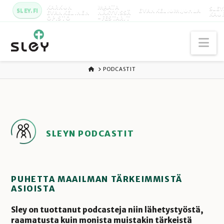
KARKUN
MAATA
SLEY
SLEY.FI
EVANKELIUMIJUHLA
EVANKELINEN
NÄKYVISSÄ
KAU
OPISTO
-FESTARIT
Na
ETUSIVU
PODCASTIT
SLEYN PODCASTIT
PUHETTA MAAILMAN TÄRKEIMMISTÄ
ASIOISTA
Sley on tuottanut podcasteja niin lähetystyöstä,
raamatusta kuin monista muistakin tärkeistä