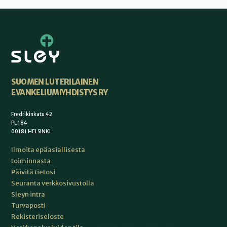
SUOMEN LUTERILAINEN
EVANKELIUMIYHDISTYS RY
Fredrikinkatu 42
PL 184
00181 HELSINKI
Ilmoita epäasiallisesta
toiminnasta
Päivitä tietosi
Seuranta verkkosivustolla
Sleyn intra
Turvaposti
Rekisteriseloste