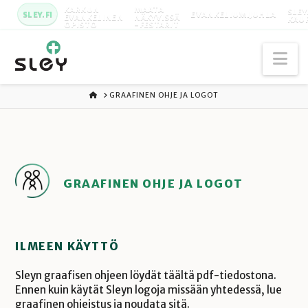
KARKUN
MAATA
SLEY
SLEY.FI
EVANKELIUMIJUHLA
EVANKELINEN
NÄKYVISSÄ
KAU
OPISTO
-FESTARIT
Na
ETUSIVU
GRAAFINEN OHJE JA LOGOT
GRAAFINEN OHJE JA LOGOT
ILMEEN KÄYTTÖ
Sleyn graafisen ohjeen löydät täältä pdf-tiedostona.
Ennen kuin käytät Sleyn logoja missään yhtedessä, lue
graafinen ohjeistus ja noudata sitä.