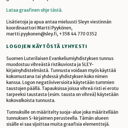
Lataa graafinen ohje tästä.
Lisätietoja ja apua antaa mieluusti Sleyn viestinnän
koordinaattori Martti Pyykönen,
martti.pyykonen@sley.fi, +358 44 770 0352‬
LOGOJEN KÄYTÖSTÄ LYHYESTI
Suomen Luterilaisen Evankeliumiyhdistyksen tunnus
muodostuu vihreästä ristikuviosta ja SLEY-
kirjainyhdistelmästä. Tunnusta voidaan myös käyttää
kokomustana tai yhdessä yhdistyksen koko nimen
kanssa. Logon negatiiviversioita käytetään tummien
taustojen päällä. Tapauksissa joissa vihreä risti ei erotu
tarpeeksi taustasta (esim. tausta on vihreä) käytetään
kokovalkoista tunnusta.
Tunnuksille on määritelty suoja-alue joka määritellään
tunnuksen S-kirjaimen perusteella. Tämän alueen
sisälle ei saa sijoittaa muita graafisia elementtejä.