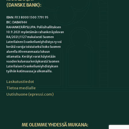
(DANSKE BANK):
IBAN: FI13 8000 1500 7791 95
BIC: DABAFIHH
RAHANKERÄYSLUPA: Poliisihallituksen
10.9.2021 myöntämän rahankeräysluvan
RA/2021/1127 mukaisesti Suomen
Luterilainen Evankeliumiyhdistys ry voi
kerätä varoja toistaiseksi koko Suomen
alueella Ahvenanmaata lukuun
ottamatta. Kerätyt varat käytetään
vuoden kuluessa keräyksestä Suomen
Luterilaisen Evankeliumiyhdistyksen
työhön kotimaassa ja ulkomailla.
Laskutustiedot
Tietoa medialle
Uutishuone (epressi.com)
ME OLEMME YHDESSÄ MUKANA: