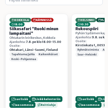
KOKKOLA
KÄYNNISSÄ
HELSINKI
YLI
18.00
10.30
Siikasafari "Ruoki minun
Rukouspiiri
lampaitani"
Pyhän Sydämen kappe
9.8. su kl
Ajankohta:
Ohtakarin leirikeskus, Kokkola
Osoite:
7.8. pe klo 18.00-15.00
Ajankohta:
Kirstinkatu 1, 00530
Osoite:
Ohtakari, Länsi-Suomi, Finland
Ryhmätoiminta
Aik
Tapahtuma/juhla
Kaikenikäiset
Suur-Helsinki
Keski-Pohjanmaa
Lue lisää
Lisää kalenteriin
Lue lisää
Lisä
Jaa somessa
Reittiohje
Jaa somessa