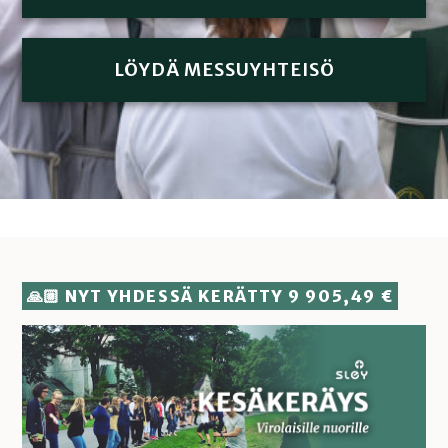
LÖYDÄ MESSUYHTEISÖ
🙏🏼 NYT YHDESSÄ KERÄTTY 9 905,49 €