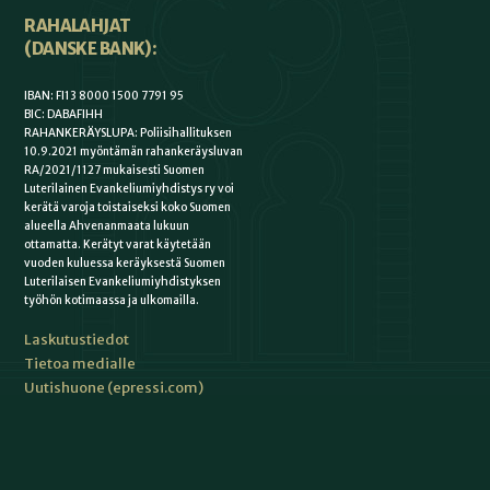
RAHALAHJAT
(DANSKE BANK):
IBAN: FI13 8000 1500 7791 95
BIC: DABAFIHH
RAHANKERÄYSLUPA: Poliisihallituksen
10.9.2021 myöntämän rahankeräysluvan
RA/2021/1127 mukaisesti Suomen
Luterilainen Evankeliumiyhdistys ry voi
kerätä varoja toistaiseksi koko Suomen
alueella Ahvenanmaata lukuun
ottamatta. Kerätyt varat käytetään
vuoden kuluessa keräyksestä Suomen
Luterilaisen Evankeliumiyhdistyksen
työhön kotimaassa ja ulkomailla.
Laskutustiedot
Tietoa medialle
Uutishuone (epressi.com)