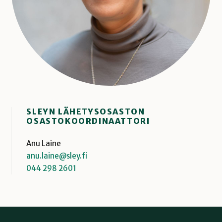
SLEYN LÄHETYSOSASTON
OSASTOKOORDINAATTORI
Anu Laine
anu.laine@sley.fi
044 298 2601