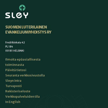
SUOMEN LUTERILAINEN
EVANKELIUMIYHDISTYS RY
Fredrikinkatu 42
PL 184
00181 HELSINKI
Ilmoita epäasiallisesta
toiminnasta
Päivitä tietosi
Seuranta verkkosivustolla
Sleyn intra
Turvaposti
Rekisteriseloste
Verkkopalveluiden tila
In English