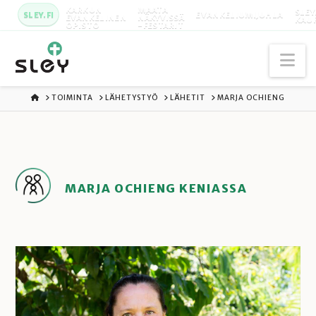
KARKUN
MAATA
SLEY
SLEY.FI
EVANKELIUMIJUHLA
EVANKELINEN
NÄKYVISSÄ
KAU
OPISTO
-FESTARIT
Na
ETUSIVU
TOIMINTA
LÄHETYSTYÖ
LÄHETIT
MARJA OCHIENG
MARJA OCHIENG KENIASSA