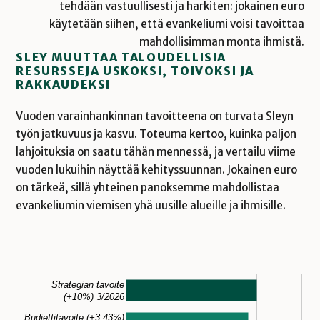
tehdään vastuullisesti ja harkiten: jokainen euro
käytetään siihen, että evankeliumi voisi tavoittaa
mahdollisimman monta ihmistä.
SLEY MUUTTAA TALOUDELLISIA
RESURSSEJA USKOKSI, TOIVOKSI JA
RAKKAUDEKSI
Vuoden varainhankinnan tavoitteena on turvata Sleyn
työn jatkuvuus ja kasvu. Toteuma kertoo, kuinka paljon
lahjoituksia on saatu tähän mennessä, ja vertailu viime
vuoden lukuihin näyttää kehityssuunnan. Jokainen euro
on tärkeä, sillä yhteinen panoksemme mahdollistaa
evankeliumin viemisen yhä uusille alueille ja ihmisille.
Strategian tavoite
(+10%) 3/2026
Budjettitavoite (+3,43%)