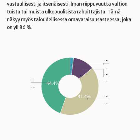
vastuullisesti ja itsenäisesti ilman riippuvuutta valtion
tuista tai muista ulkopuolisista rahoittajista. Tämä
näkyy myös taloudellisessa omavaraisuusasteessa, joka
on yli 86 %.
…
…
…
…
…
44.4%
…
…
41.4%
…