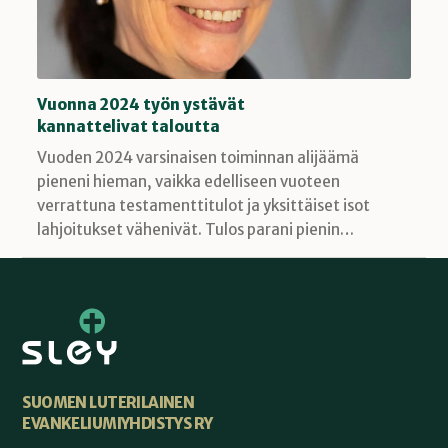
Vuonna 2024 työn ystävät
kannattelivat taloutta
Vuoden 2024 varsinaisen toiminnan alijäämä
pieneni hieman, vaikka edelliseen vuoteen
verrattuna testamenttitulot ja yksittäiset isot
lahjoitukset vähenivät. Tulos parani pienin…
SUOMEN LUTERILAINEN
EVANKELIUMIYHDISTYS RY