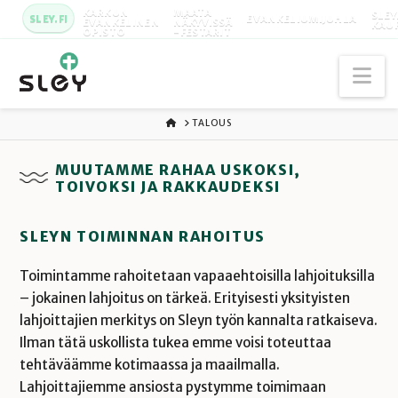
KARKUN
MAATA
SLEY
SLEY.FI
EVANKELIUMIJUHLA
EVANKELINEN
NÄKYVISSÄ
KAU
OPISTO
-FESTARIT
Na
ETUSIVU
TALOUS
MUUTAMME RAHAA USKOKSI,
TOIVOKSI JA RAKKAUDEKSI
SLEYN TOIMINNAN RAHOITUS
Toimintamme rahoitetaan vapaaehtoisilla lahjoituksilla
– jokainen lahjoitus on tärkeä. Erityisesti yksityisten
lahjoittajien merkitys on Sleyn työn kannalta ratkaiseva.
Ilman tätä uskollista tukea emme voisi toteuttaa
tehtäväämme kotimaassa ja maailmalla.
Lahjoittajiemme ansiosta pystymme toimimaan