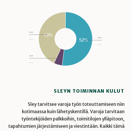
…
43%
…
…
52%
…
…
…
SLEYN TOIMINNAN KULUT
Sley tarvitsee varoja työn toteuttamiseen niin
kotimaassa kuin lähetyskentillä. Varoja tarvitaan
työntekijöiden palkkoihin, toimitilojen ylläpitoon,
tapahtumien järjestämiseen ja viestintään. Kaikki tämä