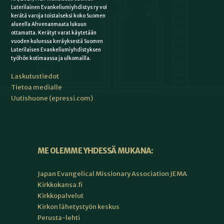
Luterilainen Evankeliumiyhdistys ry voi
kerätä varoja toistaiseksi koko Suomen
alueella Ahvenanmaata lukuun
ottamatta. Kerätyt varat käytetään
vuoden kuluessa keräyksestä Suomen
Luterilaisen Evankeliumiyhdistyksen
työhön kotimaassa ja ulkomailla.
Laskutustiedot
Tietoa medialle
Uutishuone (epressi.com)
ME OLEMME YHDESSÄ MUKANA:
Japan Evangelical Missionary Association JEMA
Kirkkokansa.fi
Kirkkopalvelut
Kirkon lähetystyön keskus
Perusta-lehti