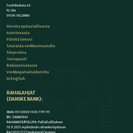
Fredrikinkatu 42
PL 184
00181 HELSINKI
Ilmoita epäasiallisesta
toiminnasta
Päivitä tietosi
Seuranta verkkosivustolla
Sleyn intra
Turvaposti
Rekisteriseloste
Verkkopalveluiden tila
In English
RAHALAHJAT
(DANSKE BANK):
IBAN: FI13 8000 1500 7791 95
BIC: DABAFIHH
RAHANKERÄYSLUPA: Poliisihallituksen
10.9.2021 myöntämän rahankeräysluvan
RA/2021/1127 mukaisesti Suomen