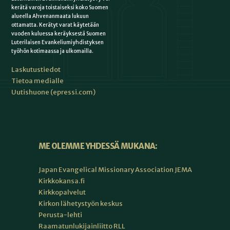
kerätä varoja toistaiseksi koko Suomen
alueella Ahvenanmaata lukuun
ottamatta. Kerätyt varat käytetään
vuoden kuluessa keräyksestä Suomen
Luterilaisen Evankeliumiyhdistyksen
työhön kotimaassa ja ulkomailla.
Laskutustiedot
Tietoa medialle
Uutishuone (epressi.com)
ME OLEMME YHDESSÄ MUKANA:
Japan Evangelical Missionary Association JEMA
Kirkkokansa.fi
Kirkkopalvelut
Kirkon lähetystyön keskus
Perusta-lehti
Raamatunlukijainliitto RLL