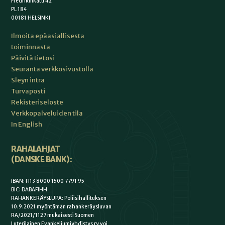
Fredrikinkatu 42
PL 184
00181 HELSINKI
Ilmoita epäasiallisesta
toiminnasta
Päivitä tietosi
Seuranta verkkosivustolla
Sleyn intra
Turvaposti
Rekisteriseloste
Verkkopalveluiden tila
In English
RAHALAHJAT
(DANSKE BANK):
IBAN: FI13 8000 1500 7791 95
BIC: DABAFIHH
RAHANKERÄYSLUPA: Poliisihallituksen
10.9.2021 myöntämän rahankeräysluvan
RA/2021/1127 mukaisesti Suomen
Luterilainen Evankeliumiyhdistys ry voi