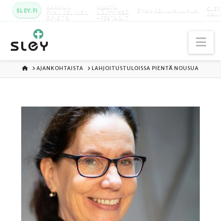
KARKUN
MAATA
SLEY
SLEY.FI
EVANKELIUMIJUHLA
EVANKELINEN
NÄKYVISSÄ
KAU
OPISTO
-FESTARIT
Na
ETUSIVU
AJANKOHTAISTA
LAHJOITUSTULOISSA PIENTÄ NOUSUA