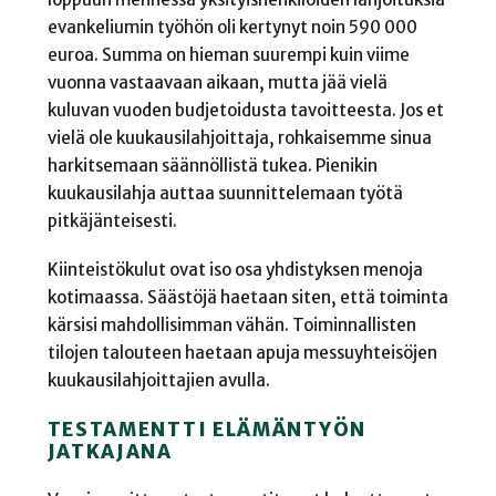
evankeliumin työhön oli kertynyt noin 590 000
euroa. Summa on hieman suurempi kuin viime
vuonna vastaavaan aikaan, mutta jää vielä
kuluvan vuoden budjetoidusta tavoitteesta. Jos et
vielä ole kuukausilahjoittaja, rohkaisemme sinua
harkitsemaan säännöllistä tukea. Pienikin
kuukausilahja auttaa suunnittelemaan työtä
pitkäjänteisesti.
Kiinteistökulut ovat iso osa yhdistyksen menoja
kotimaassa. Säästöjä haetaan siten, että toiminta
kärsisi mahdollisimman vähän. Toiminnallisten
tilojen talouteen haetaan apuja messuyhteisöjen
kuukausilahjoittajien avulla.
TESTAMENTTI ELÄMÄNTYÖN
JATKAJANA