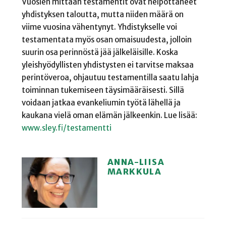
Vuosien mittaan testamentit ovat helpottaneet
yhdistyksen taloutta, mutta niiden määrä on
viime vuosina vähentynyt. Yhdistykselle voi
testamentata myös osan omaisuudesta, jolloin
suurin osa perinnöstä jää jälkeläisille. Koska
yleishyödyllisten yhdistysten ei tarvitse maksaa
perintöveroa, ohjautuu testamentilla saatu lahja
toiminnan tukemiseen täysimääräisesti. Sillä
voidaan jatkaa evankeliumin työtä lähellä ja
kaukana vielä oman elämän jälkeenkin. Lue lisää:
www.sley.fi/testamentti
ANNA-LIISA
MARKKULA