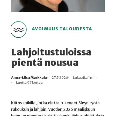
AVOIMUUS TALOUDESTA
Lahjoitustuloissa
pientä nousua
Anna-Liisa Markkula
27.5.2026
Lukuaika 1 min
Kirjoittaja
Julkaistu
Lukuaika
Lukukertoja
Luettu 97 kertaa
Kiitos kaikille, jotka olette tukeneet Sleyn työtä
rukouksin ja lahjoin. Vuoden 2026 maaliskuun
loppuun mennessä yksityishenkilöiden lahjoituksia