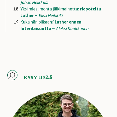
Johan Helkkula
Yksi mies, monta jälkimainetta:
riepoteltu
Luther
–
Elisa Heikkilä
Kuka hän olikaan?
Luther ennen
luterilaisuutta
–
Aleksi Kuokkanen
KYSY LISÄÄ