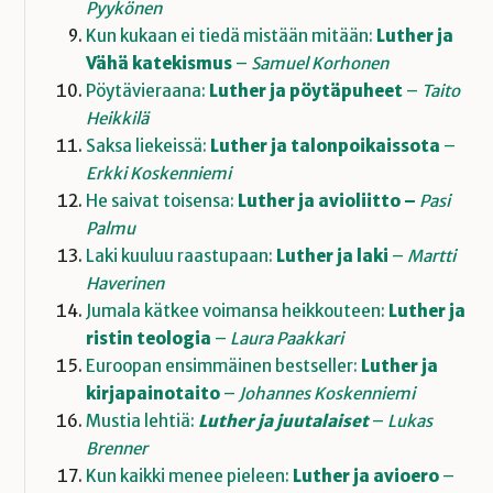
Pyykönen
Kun kukaan ei tiedä mistään mitään:
Luther ja
Vähä katekismus
–
Samuel Korhonen
Pöytävieraana:
Luther ja pöytäpuheet
–
Taito
Heikkilä
Saksa liekeissä:
Luther ja talonpoikaissota
–
Erkki Koskenniemi
He saivat toisensa:
Luther ja avioliitto –
Pasi
Palmu
Laki kuuluu raastupaan:
Luther ja laki
–
Martti
Haverinen
Jumala kätkee voimansa heikkouteen:
Luther ja
ristin teologia
–
Laura Paakkari
Euroopan ensimmäinen bestseller:
Luther ja
kirjapainotaito
–
Johannes Koskenniemi
Mustia lehtiä:
Luther ja juutalaiset
–
Lukas
Brenner
Kun kaikki menee pieleen:
Luther ja avioero
–