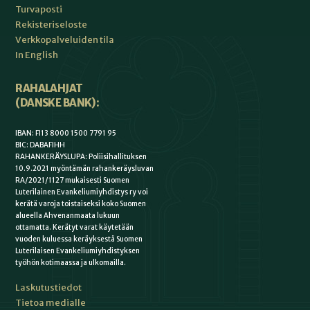
Turvaposti
Rekisteriseloste
Verkkopalveluiden tila
In English
RAHALAHJAT
(DANSKE BANK):
IBAN: FI13 8000 1500 7791 95
BIC: DABAFIHH
RAHANKERÄYSLUPA: Poliisihallituksen
10.9.2021 myöntämän rahankeräysluvan
RA/2021/1127 mukaisesti Suomen
Luterilainen Evankeliumiyhdistys ry voi
kerätä varoja toistaiseksi koko Suomen
alueella Ahvenanmaata lukuun
ottamatta. Kerätyt varat käytetään
vuoden kuluessa keräyksestä Suomen
Luterilaisen Evankeliumiyhdistyksen
työhön kotimaassa ja ulkomailla.
Laskutustiedot
Tietoa medialle