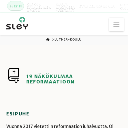
KARKUN
MAATA
SLEY
SLEY.FI
EVANKELIUMIJUHLA
EVANKELINEN
NÄKYVISSÄ
KAU
OPISTO
-FESTARIT
Na
ETUSIVU
LUTHER-KOULU
19 NÄKÖKULMAA
REFORMAATIOON
ESIPUHE
Vuonna 2017 vietettiin reformaation juhalvuotta. Oli