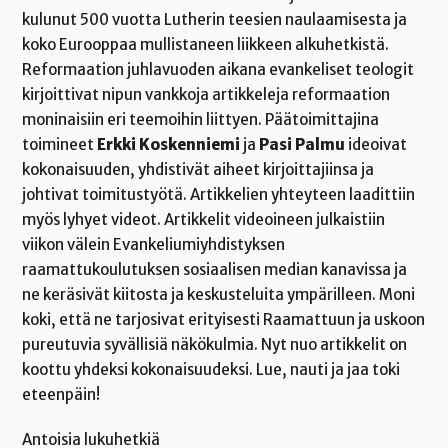
kulunut 500 vuotta Lutherin teesien naulaamisesta ja
koko Eurooppaa mullistaneen liikkeen alkuhetkistä.
Reformaation juhlavuoden aikana evankeliset teologit
kirjoittivat nipun vankkoja artikkeleja reformaation
moninaisiin eri teemoihin liittyen. Päätoimittajina
toimineet
Erkki Koskenniemi
ja
Pasi Palmu
ideoivat
kokonaisuuden, yhdistivät aiheet kirjoittajiinsa ja
johtivat toimitustyötä. Artikkelien yhteyteen laadittiin
myös lyhyet videot. Artikkelit videoineen julkaistiin
viikon välein Evankeliumiyhdistyksen
raamattukoulutuksen sosiaalisen median kanavissa ja
ne keräsivät kiitosta ja keskusteluita ympärilleen. Moni
koki, että ne tarjosivat erityisesti Raamattuun ja uskoon
pureutuvia syvällisiä näkökulmia. Nyt nuo artikkelit on
koottu yhdeksi kokonaisuudeksi. Lue, nauti ja jaa toki
eteenpäin!
Antoisia lukuhetkiä