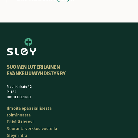
SUOMEN LUTERILAINEN
EVANKELIUMIYHDISTYS RY
Fredrikinkatu 42
PL 184
00181 HELSINKI
Ilmoita epäasiallisesta
toiminnasta
Päivitä tietosi
Seuranta verkkosivustolla
Sleyn intra