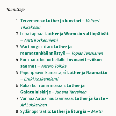
Toimittaja
Tervemenoa:
Luther ja luostari
–
Valtteri
Tikkakoski
Lupa tappaa:
Luther ja Wormsin valtiopäivät
–
Antti Koskenniemi
Wartburgin ritari:
Luther ja
raamatunkäännöstyö
—
Topias Tanskanen
Kun maito kiehui hellalle:
Invocavit -viikon
saarnat
–
Antero Toikka
Paperipaavin kumartaja?
Luther ja Raamattu
–
Erkki Koskenniemi
Rakas kuin oma morsian:
Luther ja
Galatalaiskirje
–
Juhana Tarvainen
Vanhaa Aatua hautaamassa:
Luther ja kaste
–
Ari Lukkarinen
Sydänoperaatio:
Luther ja liturgia
–
Martti