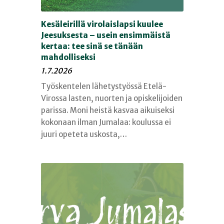
Kesäleirillä virolaislapsi kuulee
Jeesuksesta – usein ensimmäistä
kertaa: tee sinä se tänään
mahdolliseksi
1.7.2026
Työskentelen lähetystyössä Etelä-
Virossa lasten, nuorten ja opiskelijoiden
parissa. Moni heistä kasvaa aikuiseksi
kokonaan ilman Jumalaa: koulussa ei
juuri opeteta uskosta,…