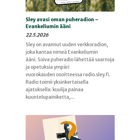
Sley avasi oman puheradion –
Evankeliumin ääni
22.5.2026
Sley on avannut uuden verkkoradion,
joka kantaa nimeä Evankeliumin
ääni. Soiva puheradio lähettää saarnoja
ja opetuksia ympäri
vuorokauden osoitteessa radio.sley.fi.
Radio toimii yksinkertaisella
ajatuksella: kuulija painaa
kuuntelupainiketta,…