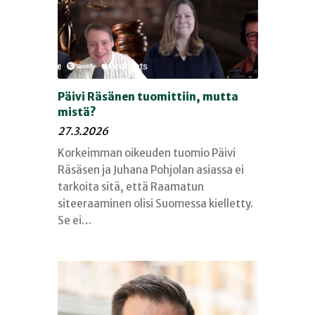
Päivi Räsänen tuomittiin, mutta
mistä?
27.3.2026
Korkeimman oikeuden tuomio Päivi
Räsäsen ja Juhana Pohjolan asiassa ei
tarkoita sitä, että Raamatun
siteeraaminen olisi Suomessa kielletty.
Se ei…