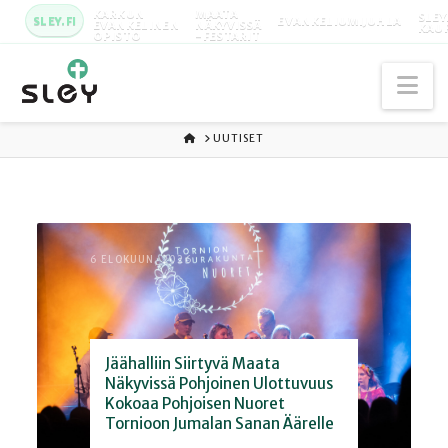
KARKUN
MAATA
SLEY
SLEY.FI
EVANKELIUMIJUHLA
EVANKELINEN
NÄKYVISSÄ
KAU
OPISTO
-FESTARIT
Na
ETUSIVU
UUTISET
6 ELOKUUN, 2026
Jäähalliin Siirtyvä Maata
Näkyvissä Pohjoinen Ulottuvuus
Kokoaa Pohjoisen Nuoret
Tornioon Jumalan Sanan Äärelle