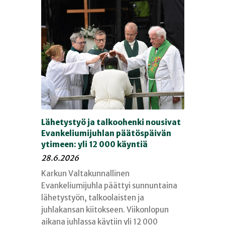
Lähetystyö ja talkoohenki nousivat
Evankeliumijuhlan päätöspäivän
ytimeen: yli 12 000 käyntiä
28.6.2026
Karkun Valtakunnallinen
Evankeliumijuhla päättyi sunnuntaina
lähetystyön, talkoolaisten ja
juhlakansan kiitokseen. Viikonlopun
aikana juhlassa käytiin yli 12 000