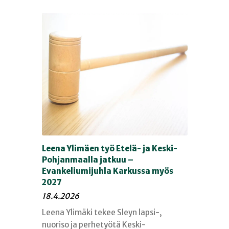
Leena Ylimäen työ Etelä- ja Keski-
Pohjanmaalla jatkuu –
Evankeliumijuhla Karkussa myös
2027
18.4.2026
Leena Ylimäki tekee Sleyn lapsi-,
nuoriso ja perhetyötä Keski-