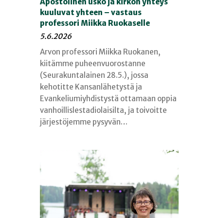
Apostolinen usko ja kirkon yhteys
kuuluvat yhteen – vastaus
professori Miikka Ruokaselle
5.6.2026
Arvon professori Miikka Ruokanen,
kiitämme puheenvuorostanne
(Seurakuntalainen 28.5.), jossa
kehotitte Kansanlähetystä ja
Evankeliumiyhdistystä ottamaan oppia
vanhoillislestadiolaisilta, ja toivoitte
järjestöjemme pysyvän…