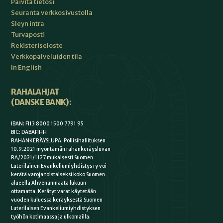
Päivitä tietosi
Seuranta verkkosivustolla
Sleyn intra
Turvaposti
Rekisteriseloste
Verkkopalveluiden tila
In English
RAHALAHJAT
(DANSKE BANK):
IBAN: FI13 8000 1500 7791 95
BIC: DABAFIHH
RAHANKERÄYSLUPA: Poliisihallituksen
10.9.2021 myöntämän rahankeräysluvan
RA/2021/1127 mukaisesti Suomen
Luterilainen Evankeliumiyhdistys ry voi
kerätä varoja toistaiseksi koko Suomen
alueella Ahvenanmaata lukuun
ottamatta. Kerätyt varat käytetään
vuoden kuluessa keräyksestä Suomen
Luterilaisen Evankeliumiyhdistyksen
työhön kotimaassa ja ulkomailla.