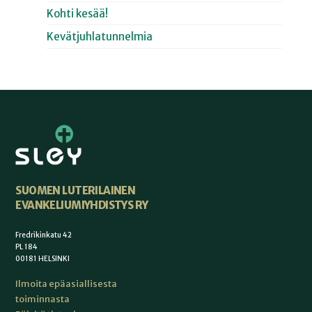
Kohti kesää!
Kevätjuhlatunnelmia
SUOMEN LUTERILAINEN
EVANKELIUMIYHDISTYS RY
Fredrikinkatu 42
PL 184
00181 HELSINKI
Ilmoita epäasiallisesta
toiminnasta