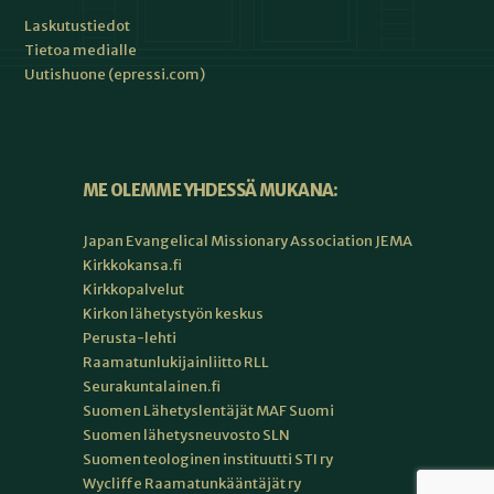
Laskutustiedot
Tietoa medialle
Uutishuone (epressi.com)
ME OLEMME YHDESSÄ MUKANA:
Japan Evangelical Missionary Association JEMA
Kirkkokansa.fi
Kirkkopalvelut
Kirkon lähetystyön keskus
Perusta-lehti
Raamatunlukijainliitto RLL
Seurakuntalainen.fi
Suomen Lähetyslentäjät MAF Suomi
Suomen lähetysneuvosto SLN
Suomen teologinen instituutti STI ry
Wycliffe Raamatunkääntäjät ry