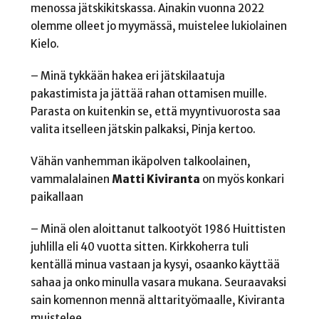
menossa jätskikitskassa. Ainakin vuonna 2022
olemme olleet jo myymässä, muistelee lukiolainen
Kielo.
– Minä tykkään hakea eri jätskilaatuja
pakastimista ja jättää rahan ottamisen muille.
Parasta on kuitenkin se, että myyntivuorosta saa
valita itselleen jätskin palkaksi, Pinja kertoo.
Vähän vanhemman ikäpolven talkoolainen,
vammalalainen
Matti
Kiviranta
on myös konkari
paikallaan
– Minä olen aloittanut talkootyöt 1986 Huittisten
juhlilla eli 40 vuotta sitten. Kirkkoherra tuli
kentällä minua vastaan ja kysyi, osaanko käyttää
sahaa ja onko minulla vasara mukana. Seuraavaksi
sain komennon mennä alttarityömaalle, Kiviranta
muistelee.