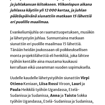
ja juhlakansan kiitokseen. Viikonlopun aikana
juhlassa käytiin yli 12 000 kertaa, ja juhlan
päätöspäivänä siunattiin matkaan 15 lähettiä
eri puolille maailmaa.
Evankeliumijuhla on raamattuopetuksen, musiikin
ja lähetystyön juhlaa. Sunnuntaina matkaan
siunattiin eri puolille maailmaa 15 lähettiä.
Tänään heidän joukossaan oli poikkeuksellisen
monta projektilähettiä eli henkilöä, joka lähtee
työhön kentälle aina muutama kuukausi
kerrallaan eikä useamman vuoden sopimuksella.
Uudelle kaudelle lähetystyöhön siunattiin
Virpi
Otieno
Keniaan,
Liisa
Rossi
Viroon,
Lauri
ja
Paula
Heikkilä työhön Ugandassa, Etelä-
Sudanissa ja Sudanissa,
Anna
ja
Taisto
Sokka
työhön Ugandassa, Etelä-Sudanissa ja Sudanissa,