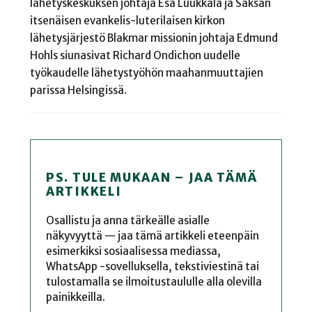
lähetyskeskuksen johtaja Esa Luukkala ja Saksan
itsenäisen evankelis-luterilaisen kirkon
lähetysjärjestö Blakmar missionin johtaja Edmund
Hohls siunasivat Richard Ondichon uudelle
työkaudelle lähetystyöhön maahanmuuttajien
parissa Helsingissä.
PS. TULE MUKAAN – JAA TÄMÄ
ARTIKKELI
Osallistu ja anna tärkeälle asialle
näkyvyyttä — jaa tämä artikkeli eteenpäin
esimerkiksi sosiaalisessa mediassa,
WhatsApp -sovelluksella, tekstiviestinä tai
tulostamalla se ilmoitustaululle alla olevilla
painikkeilla.