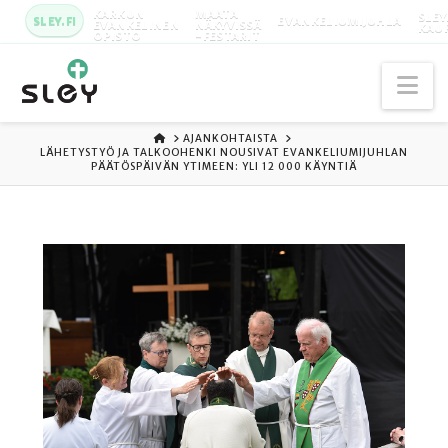
KARKUN
MAATA
SLEY
SLEY.FI
EVANKELIUMIJUHLA
EVANKELINEN
NÄKYVISSÄ
KAU
OPISTO
-FESTARIT
Na
ETUSIVU
AJANKOHTAISTA
LÄHETYSTYÖ JA TALKOOHENKI NOUSIVAT EVANKELIUMIJUHLAN
PÄÄTÖSPÄIVÄN YTIMEEN: YLI 12 000 KÄYNTIÄ