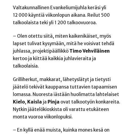
Valtakunnallinen Evankeliumijuhla keräsi yli
12 000 käyntiä viikonlopun aikana. Reilut 500
talkoolaista teki yli 1 200 talkoovuoroa.
– Olen otettu siitä, miten kaikenikäiset, myös
lapset tulivat kysymään, mitä he voisivat tehdä
juhlassa, projektipäällikkö
Timo
Vehviläinen
kertoo ja kiittää kaikkia juhlavieraita ja
talkoolaisia.
Grilliherkut, makkarat, lähetyslätyt ja tietysti
jäätelö tekivät kauppansa tuttavien tapaamisen
lomassa. Nuoresta iästään huolimatta lahtelaiset
Kielo
,
Kaisla
ja
Pinja
ovat talkootyön konkareita.
Nytkin jäätelökioskista oli varattu etukäteen
monta vuoroa viikonlopuksi.
– En kyllä enää muista, kuinka mones kesä on