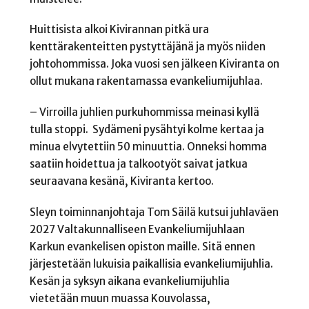
Huittisista alkoi Kivirannan pitkä ura
kenttärakenteitten pystyttäjänä ja myös niiden
johtohommissa. Joka vuosi sen jälkeen Kiviranta on
ollut mukana rakentamassa evankeliumijuhlaa.
– Virroilla juhlien purkuhommissa meinasi kyllä
tulla stoppi. Sydämeni pysähtyi kolme kertaa ja
minua elvytettiin 50 minuuttia. Onneksi homma
saatiin hoidettua ja talkootyöt saivat jatkua
seuraavana kesänä, Kiviranta kertoo.
Sleyn toiminnanjohtaja Tom Säilä kutsui juhlaväen
2027 Valtakunnalliseen Evankeliumijuhlaan
Karkun evankelisen opiston maille. Sitä ennen
järjestetään lukuisia paikallisia evankeliumijuhlia.
Kesän ja syksyn aikana evankeliumijuhlia
vietetään muun muassa Kouvolassa,