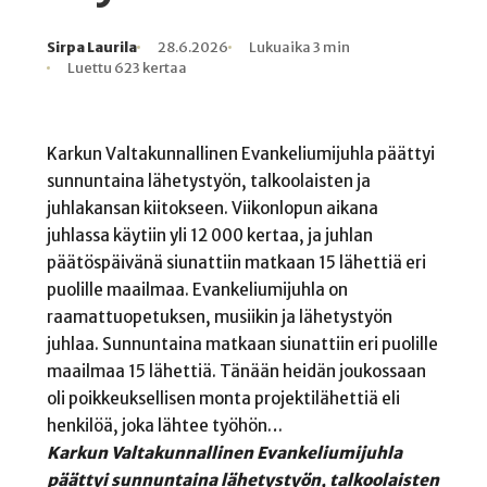
Sirpa Laurila
28.6.2026
Lukuaika 3 min
Kirjoittaja
Julkaistu
Lukuaika
Lukukertoja
Luettu 623 kertaa
Karkun Valtakunnallinen Evankeliumijuhla päättyi
sunnuntaina lähetystyön, talkoolaisten ja
juhlakansan kiitokseen. Viikonlopun aikana
juhlassa käytiin yli 12 000 kertaa, ja juhlan
päätöspäivänä siunattiin matkaan 15 lähettiä eri
puolille maailmaa. Evankeliumijuhla on
raamattuopetuksen, musiikin ja lähetystyön
juhlaa. Sunnuntaina matkaan siunattiin eri puolille
maailmaa 15 lähettiä. Tänään heidän joukossaan
oli poikkeuksellisen monta projektilähettiä eli
henkilöä, joka lähtee työhön…
Karkun Valtakunnallinen Evankeliumijuhla
päättyi sunnuntaina lähetystyön, talkoolaisten