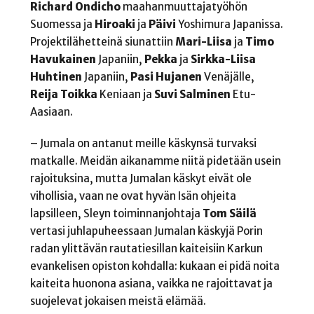
Richard
Ondicho
maahanmuuttajatyöhön
Suomessa ja
Hiroaki
ja
Päivi
Yoshimura Japanissa.
Projektilähetteinä siunattiin
Mari-Liisa
ja
Timo
Havukainen
Japaniin,
Pekka
ja
Sirkka-Liisa
Huhtinen
Japaniin,
Pasi
Hujanen
Venäjälle,
Reija
Toikka
Keniaan ja
Suvi
Salminen
Etu-
Aasiaan.
– Jumala on antanut meille käskynsä turvaksi
matkalle. Meidän aikanamme niitä pidetään usein
rajoituksina, mutta Jumalan käskyt eivät ole
vihollisia, vaan ne ovat hyvän Isän ohjeita
lapsilleen, Sleyn toiminnanjohtaja
Tom
Säilä
vertasi juhlapuheessaan Jumalan käskyjä Porin
radan ylittävän rautatiesillan kaiteisiin Karkun
evankelisen opiston kohdalla: kukaan ei pidä noita
kaiteita huonona asiana, vaikka ne rajoittavat ja
suojelevat jokaisen meistä elämää.