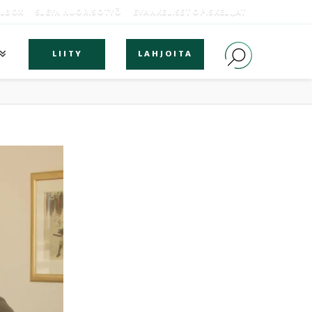
OLBOX
SLEYN NUORISOTYÖ
EVANKELISET OPISKELIJAT
LIITY
LAHJOITA