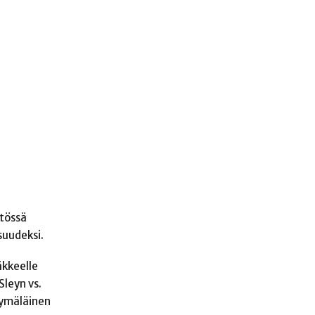
stössä
suudeksi.
äkkeelle
Sleyn vs.
Kymäläinen