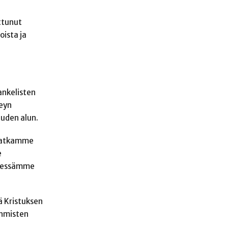
ttunut
oista ja
ankelisten
leyn
uuden alun.
 jatkamme
e
ttiessämme
ä Kristuksen
ihmisten