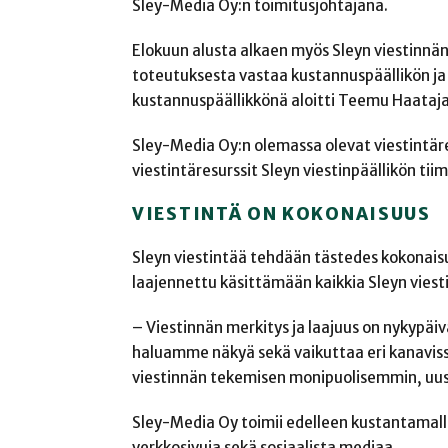
Sley-Media Oy:n toimitusjohtajana.
Elokuun alusta alkaen myös Sleyn viestinnä
toteutuksesta vastaa kustannuspäällikön ja
kustannuspäällikkönä aloitti Teemu Haataja j
Sley-Media Oy:n olemassa olevat viestintäre
viestintäresurssit Sleyn viestinpäällikön tiim
VIESTINTÄ ON KOKONAISUUS
Sleyn viestintää tehdään tästedes kokonais
laajennettu käsittämään kaikkia Sleyn viest
– Viestinnän merkitys ja laajuus on nykypäi
haluamme näkyä sekä vaikuttaa eri kanavis
viestinnän tekemisen monipuolisemmin, uusi
Sley-Media Oy toimii edelleen kustantamalla
verkkosivuja sekä sosiaalista mediaa.