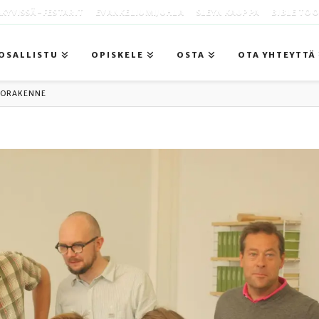
KYVISSÄ -FESTARIT
EVANKELIUMIJUHLA
SLEYN KAUPPA
BIBLE TO
OSALLISTU
OPISKELE
OSTA
OTA YHTEYTTÄ
TIORAKENNE