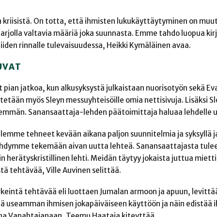
 kriisistä. On totta, että ihmisten lukukäyttäytyminen on muu
tarjolla valtavia määriä joka suunnasta. Emme tahdo luopua kirj
iiden rinnalle tulevaisuudessa, Heikki Kymäläinen avaa.
UVAT
t pian jatkoa, kun alkusyksystä julkaistaan nuorisotyön sekä Ev
östetään myös Sleyn messuyhteisöille omia nettisivuja. Lisäksi S
nemmän. Sanansaattaja-lehden päätoimittaja haluaa lehdelle 
 Olemme tehneet kevään aikana paljon suunnitelmia ja syksyllä
 ryhdymme tekemään aivan uutta lehteä. Sanansaattajasta tule
 herätyskristillinen lehti. Meidän täytyy jokaista juttua mie
ä tehtävää, Ville Auvinen selittää.
keintä tehtävää eli luottaen Jumalan armoon ja apuun, levittä
ä useamman ihmisen jokapäiväiseen käyttöön ja näin edistää 
na Vapahtajanaan, Teemu Haataja kiteyttää.