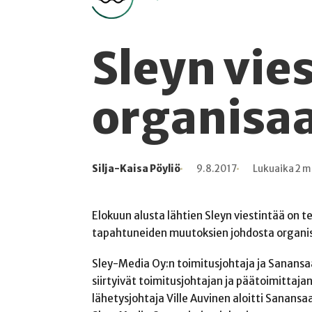
Sleyn vie
organisa
Silja-Kaisa Pöyliö
9.8.2017
Lukuaika 2 m
Kirjoittaja
Julkaistu
Lukuaika
Lukukertoja
Elokuun alusta lähtien Sleyn viestintää on 
tapahtuneiden muutoksien johdosta organisoi
Sley-Media Oy:n toimitusjohtaja ja Sanansa
siirtyivät toimitusjohtajan ja päätoimittaj
lähetysjohtaja Ville Auvinen aloitti Sanans