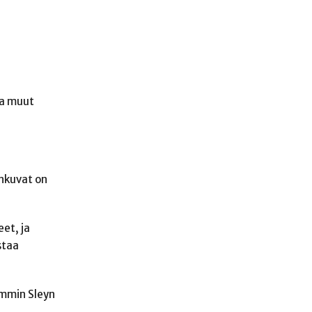
ja muut
önkuvat on
et, ja
staa
emmin Sleyn