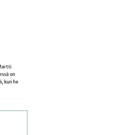
Martti
essä on
ä, kun he