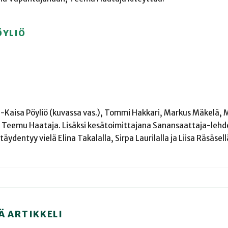
ÖYLIÖ
ja-Kaisa Pöyliö (kuvassa vas.), Tommi Hakkari, Markus Mäkelä, 
kä Teemu Haataja. Lisäksi kesätoimittajana Sanansaattaja-lehd
äydentyy vielä Elina Takalalla, Sirpa Laurilalla ja Liisa Räsäsell
Ä ARTIKKELI