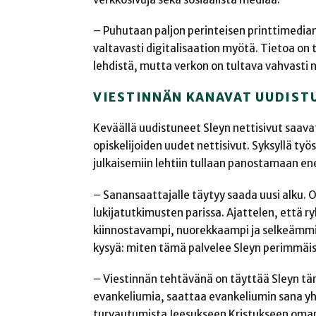
– Puhutaan paljon perinteisen printtimedian
valtavasti digitalisaation myötä. Tietoa on 
lehdistä, mutta verkon on tultava vahvasti n
VIESTINNÄN KANAVAT UUDIST
Keväällä uudistuneet Sleyn nettisivut saava
opiskelijoiden uudet nettisivut. Syksyllä ty
julkaisemiin lehtiin tullaan panostamaan e
– Sanansaattajalle täytyy saada uusi alku.
lukijatutkimusten parissa. Ajattelen, että
kiinnostavampi, nuorekkaampi ja selkeämmin
kysyä: miten tämä palvelee Sleyn perimmäist
– Viestinnän tehtävänä on täyttää Sleyn tär
evankeliumia, saattaa evankeliumin sana yh
turvautumista Jeesukseen Kristukseen oma