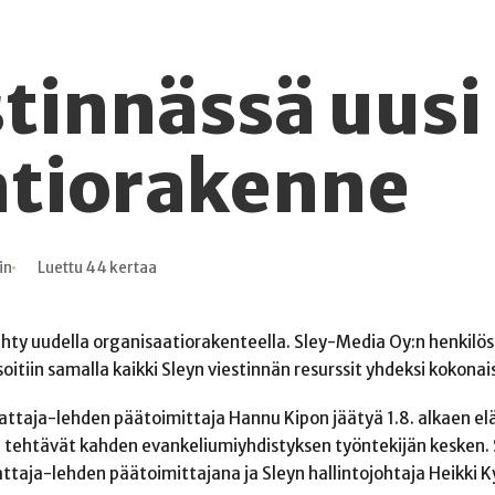
stinnässä uusi
atiorakenne
in
Luettu 44 kertaa
tehty uudella organisaatiorakenteella. Sley-Media Oy:n henkilö
tiin samalla kaikki Sleyn viestinnän resurssit yhdeksi kokonai
attaja-lehden päätoimittaja Hannu Kipon jäätyä 1.8. alkaen el
an tehtävät kahden evankeliumiyhdistyksen työntekijän kesken. 
aattaja-lehden päätoimittajana ja Sleyn hallintojohtaja Heikki 