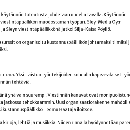
n käytännön toteutusta johdetaan uudella tavalla. Käytännön
 viestintäpäällikön muodostaman työpari. Sley-Media Oy:n
a Sleyn viestintäpäällikkönä jatkoi Silja-Kaisa Pöyliö.
surssit on organisoitu kustannuspäällikön johtamaksi tiimiksi 
iksi.
uutena. Yksittäisten työntekijöiden kohdalla kapea-alaiset ty
innän tehtäviä.
vänä yhä vain suurempi. Viestinnän kanavat ovat monipuolistune
sa jatkossa tehokkaammin. Uusi organisaatiorakenne mahdolli
 kustannuspäällikkö Teemu Haataja iloitsee.
 kirjoja, lehtiä ja musiikkia. Niiden rinnalla hyödynnetään par