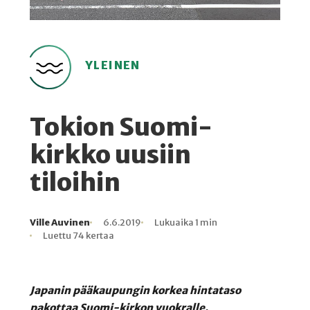
YLEINEN
Tokion Suomi-
kirkko uusiin
tiloihin
Ville Auvinen
6.6.2019
Lukuaika 1 min
Kirjoittaja
Julkaistu
Lukuaika
Lukukertoja
Luettu 74 kertaa
Japanin pääkaupungin korkea hintataso
pakottaa Suomi-kirkon vuokralle.