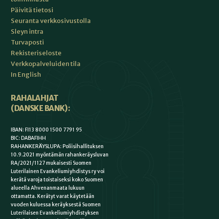
Päivitä tietosi
Seuranta verkkosivustolla
Sleyn intra
Turvaposti
Rekisteriseloste
Verkkopalveluiden tila
In English
RAHALAHJAT
(DANSKE BANK):
IBAN: FI13 8000 1500 7791 95
BIC: DABAFIHH
RAHANKERÄYSLUPA: Poliisihallituksen
10.9.2021 myöntämän rahankeräysluvan
RA/2021/1127 mukaisesti Suomen
Luterilainen Evankeliumiyhdistys ry voi
kerätä varoja toistaiseksi koko Suomen
alueella Ahvenanmaata lukuun
ottamatta. Kerätyt varat käytetään
vuoden kuluessa keräyksestä Suomen
Luterilaisen Evankeliumiyhdistyksen