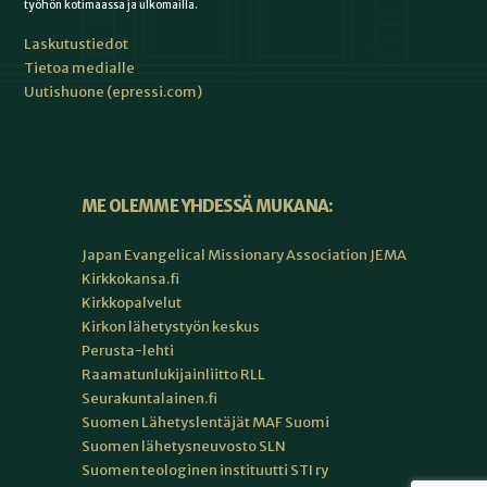
työhön kotimaassa ja ulkomailla.
Laskutustiedot
Tietoa medialle
Uutishuone (epressi.com)
ME OLEMME YHDESSÄ MUKANA:
Japan Evangelical Missionary Association JEMA
Kirkkokansa.fi
Kirkkopalvelut
Kirkon lähetystyön keskus
Perusta-lehti
Raamatunlukijainliitto RLL
Seurakuntalainen.fi
Suomen Lähetyslentäjät MAF Suomi
Suomen lähetysneuvosto SLN
Suomen teologinen instituutti STI ry