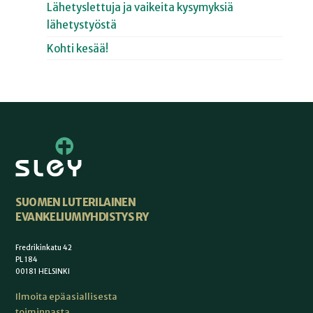
Lähetyslettuja ja vaikeita kysymyksiä
lähetystyöstä
Kohti kesää!
SUOMEN LUTERILAINEN
EVANKELIUMIYHDISTYS RY
Fredrikinkatu 42
PL 184
00181 HELSINKI
Ilmoita epäasiallisesta
toiminnasta