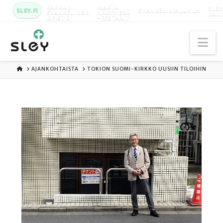
KARKUN
MAATA
SLEY
SLEY.FI
EVANKELIUMIJUHLA
EVANKELINEN
NÄKYVISSÄ
KAU
OPISTO
-FESTARIT
Na
ETUSIVU
AJANKOHTAISTA
TOKION SUOMI-KIRKKO UUSIIN TILOIHIN