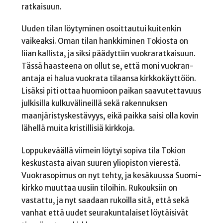
ratkaisuun.
Uuden tilan löytyminen osoittautui kuitenkin
vaikeaksi. Oman tilan hankkiminen Tokiosta on
liian kallista, ja siksi päädyttiin vuokraratkaisuun.
Tässä haasteena on ollut se, että moni vuokran­
antaja ei halua vuokrata tilaansa kirkkokäyttöön.
Lisäksi piti ottaa huomioon paikan saavutettavuus
julkisilla kulkuvälineillä sekä rakennuksen
maanjäristyskestävyys, eikä paikka saisi olla kovin
lähellä muita kristillisiä kirkkoja.
Loppukeväällä viimein löytyi sopiva tila Tokion
keskustasta aivan suuren yliopiston vierestä.
Vuokrasopimus on nyt tehty, ja kesäkuussa Suomi-
kirkko muuttaa uusiin tiloihin. Rukouksiin on
vastattu, ja nyt saadaan rukoilla sitä, että sekä
vanhat että uudet seurakuntalaiset löytäisivät