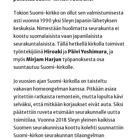
Tokion Suomi-kirkko on ollut sen valmistumisesta
asti vuonna 1990 yksi Sleyn Japanin lähetyksen
keskuksia. Nimestään huolimatta seurakunta ei
koostu suomalaisista vaan japanilaisista
seurakuntalaisista. Tällä hetkellä kirkolla toimivat
työntekijöinä
Hiroaki
ja
Päivi Yoshimura
, ja
myös
Mirjam Harjun
työpanoksesta osa
suuntautuu Suomi-kirkolle.
Jo vuosien ajan Suomi-kirkolla on taisteltu
vakavan homeongelman kanssa. Pitkään asiaa
yritettiin ratkaista remontein, mutta lopulta kävi
selväksi, että mitkään korjaukset eivät auta. Siksi
päätettiin ruveta etsimään seurakunnalle uutta
toimitilaa. Vuonna 2018 Sleyn yleinen kaikissa
Suomen seurakunnissa koottu kolehti suunnattiin
Suomi-kirkon seurakunnan tilaongelman