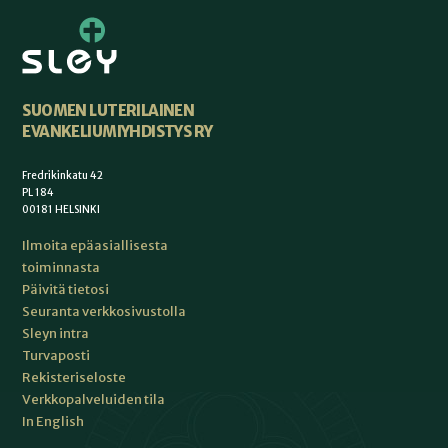
SUOMEN LUTERILAINEN
EVANKELIUMIYHDISTYS RY
Fredrikinkatu 42
PL 184
00181 HELSINKI
Ilmoita epäasiallisesta
toiminnasta
Päivitä tietosi
Seuranta verkkosivustolla
Sleyn intra
Turvaposti
Rekisteriseloste
Verkkopalveluiden tila
In English