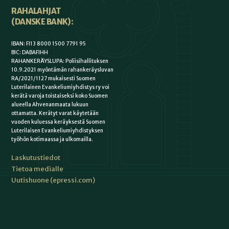
RAHALAHJAT
(DANSKE BANK):
IBAN: FI13 8000 1500 7791 95
BIC: DABAFIHH
RAHANKERÄYSLUPA: Poliisihallituksen
10.9.2021 myöntämän rahankeräysluvan
RA/2021/1127 mukaisesti Suomen
Luterilainen Evankeliumiyhdistys ry voi
kerätä varoja toistaiseksi koko Suomen
alueella Ahvenanmaata lukuun
ottamatta. Kerätyt varat käytetään
vuoden kuluessa keräyksestä Suomen
Luterilaisen Evankeliumiyhdistyksen
työhön kotimaassa ja ulkomailla.
Laskutustiedot
Tietoa medialle
Uutishuone (epressi.com)