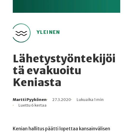
YLEINEN
Lähetystyöntekijöi
tä evakuoitu
Keniasta
Martti Pyykönen
27.3.2020
Lukuaika 1 min
Kirjoittaja
Julkaistu
Lukuaika
Lukukertoja
Luettu 6 kertaa
Kenian hallitus päätti lopettaa kansainvälisen