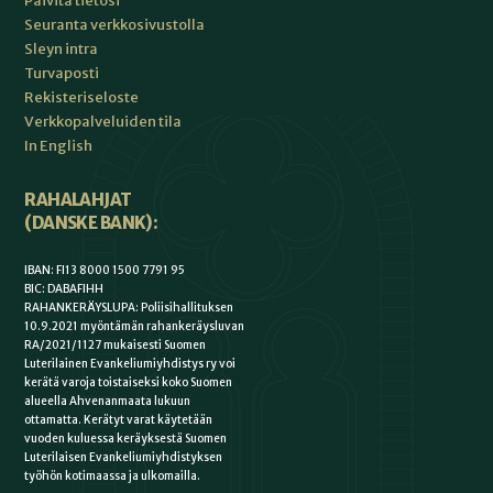
Päivitä tietosi
Seuranta verkkosivustolla
Sleyn intra
Turvaposti
Rekisteriseloste
Verkkopalveluiden tila
In English
RAHALAHJAT
(DANSKE BANK):
IBAN: FI13 8000 1500 7791 95
BIC: DABAFIHH
RAHANKERÄYSLUPA: Poliisihallituksen
10.9.2021 myöntämän rahankeräysluvan
RA/2021/1127 mukaisesti Suomen
Luterilainen Evankeliumiyhdistys ry voi
kerätä varoja toistaiseksi koko Suomen
alueella Ahvenanmaata lukuun
ottamatta. Kerätyt varat käytetään
vuoden kuluessa keräyksestä Suomen
Luterilaisen Evankeliumiyhdistyksen
työhön kotimaassa ja ulkomailla.