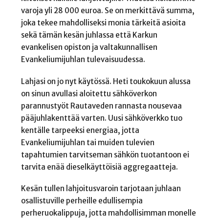
varoja yli 28 000 euroa. Se on merkittävä summa,
joka tekee mahdolliseksi monia tärkeitä asioita
sekä tämän kesän juhlassa että Karkun
evankelisen opiston ja valtakunnallisen
Evankeliumijuhlan tulevaisuudessa.
Lahjasi on jo nyt käytössä. Heti toukokuun alussa
on sinun avullasi aloitettu sähköverkon
parannustyöt Rautaveden rannasta nousevaa
pääjuhlakenttää varten. Uusi sähköverkko tuo
kentälle tarpeeksi energiaa, jotta
Evankeliumijuhlan tai muiden tulevien
tapahtumien tarvitseman sähkön tuotantoon ei
tarvita enää dieselkäyttöisiä aggregaatteja.
Kesän tullen lahjoitusvaroin tarjotaan juhlaan
osallistuville perheille edullisempia
perheruokalippuja, jotta mahdollisimman monelle