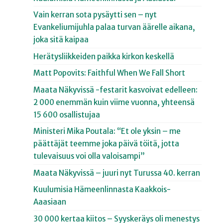
Vain kerran sota pysäytti sen – nyt
Evankeliumijuhla palaa turvan äärelle aikana,
joka sitä kaipaa
Herätysliikkeiden paikka kirkon keskellä
Matt Popovits: Faithful When We Fall Short
Maata Näkyvissä -festarit kasvoivat edelleen:
2 000 enemmän kuin viime vuonna, yhteensä
15 600 osallistujaa
Ministeri Mika Poutala: “Et ole yksin – me
päättäjät teemme joka päivä töitä, jotta
tulevaisuus voi olla valoisampi”
Maata Näkyvissä – juuri nyt Turussa 40. kerran
Kuulumisia Hämeenlinnasta Kaakkois-
Aaasiaan
30 000 kertaa kiitos – Syyskeräys oli menestys