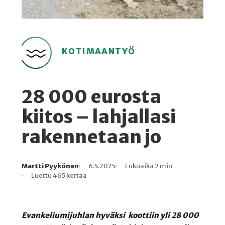
KOTIMAANTYÖ
28 000 eurosta
kiitos – lahjallasi
rakennetaan jo
Martti Pyykönen
6.5.2025
Lukuaika 2 min
Kirjoittaja
Julkaistu
Lukuaika
Lukukertoja
Luettu 465 kertaa
Evankeliumijuhlan hyväksi koottiin yli 28 000