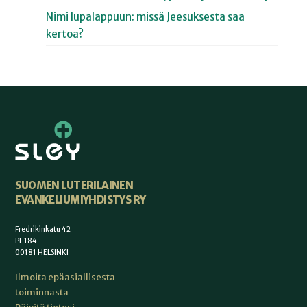
Nimi lupalappuun: missä Jeesuksesta saa
kertoa?
SUOMEN LUTERILAINEN
EVANKELIUMIYHDISTYS RY
Fredrikinkatu 42
PL 184
00181 HELSINKI
Ilmoita epäasiallisesta
toiminnasta