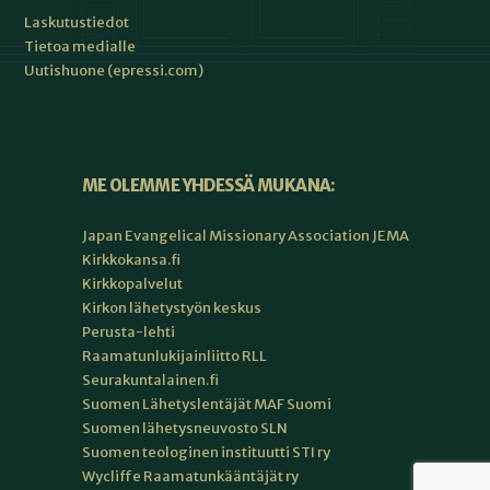
Laskutustiedot
Tietoa medialle
Uutishuone (epressi.com)
ME OLEMME YHDESSÄ MUKANA:
Japan Evangelical Missionary Association JEMA
Kirkkokansa.fi
Kirkkopalvelut
Kirkon lähetystyön keskus
Perusta-lehti
Raamatunlukijainliitto RLL
Seurakuntalainen.fi
Suomen Lähetyslentäjät MAF Suomi
Suomen lähetysneuvosto SLN
Suomen teologinen instituutti STI ry
Wycliffe Raamatunkääntäjät ry