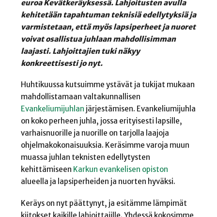
euroa Kevätkeräyksessä. Lahjoitusten avulla
kehitetään tapahtuman teknisiä edellytyksiä ja
varmistetaan, että myös lapsiperheet ja nuoret
voivat osallistua juhlaan mahdollisimman
laajasti. Lahjoittajien tuki näkyy
konkreettisesti jo nyt.
Huhtikuussa kutsuimme ystävät ja tukijat mukaan
mahdollistamaan valtakunnallisen
Evankeliumijuhlan
järjestämisen. Evankeliumijuhla
on koko perheen juhla, jossa erityisesti lapsille,
varhaisnuorille ja nuorille on tarjolla laajoja
ohjelmakokonaisuuksia. Keräsimme varoja muun
muassa juhlan teknisten edellytysten
kehittämiseen
Karkun evankelisen opiston
alueella ja lapsiperheiden ja nuorten hyväksi.
Keräys on nyt päättynyt, ja esitämme lämpimät
kiitokset kaikille lahjoittajille. Yhdessä kokosimme