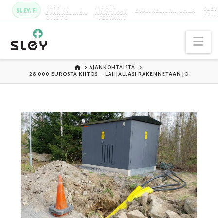
KARKUN
MAATA
SLEY
SLEY.FI
EVANKELIUMIJUHLA
EVANKELINEN
NÄKYVISSÄ
KAU
OPISTO
-FESTARIT
Na
ETUSIVU
AJANKOHTAISTA
28 000 EUROSTA KIITOS – LAHJALLASI RAKENNETAAN JO