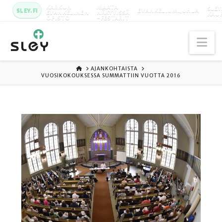
KARKUN
MAATA
SLEY
SLEY.FI
EVANKELIUMIJUHLA
EVANKELINEN
NÄKYVISSÄ
KAU
OPISTO
-FESTARIT
Na
ETUSIVU
AJANKOHTAISTA
VUOSIKOKOUKSESSA SUMMATTIIN VUOTTA 2016