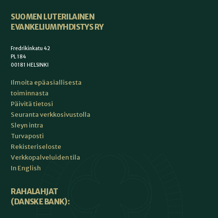
SUOMEN LUTERILAINEN
EVANKELIUMIYHDISTYS RY
Fredrikinkatu 42
PL 184
00181 HELSINKI
Ilmoita epäasiallisesta
toiminnasta
Päivitä tietosi
Seuranta verkkosivustolla
Sleyn intra
Turvaposti
Rekisteriseloste
Verkkopalveluiden tila
In English
RAHALAHJAT
(DANSKE BANK):