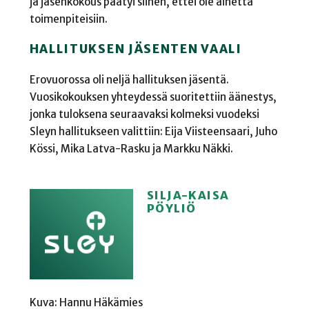
ja jäsenkokous päätyi siihen, ettei ole aihetta
toimenpiteisiin.
HALLITUKSEN JÄSENTEN VAALI
Erovuorossa oli neljä hallituksen jäsentä.
Vuosikokouksen yhteydessä suoritettiin äänestys,
jonka tuloksena seuraavaksi kolmeksi vuodeksi
Sleyn hallitukseen valittiin: Eija Viisteensaari, Juho
Kössi, Mika Latva-Rasku ja Markku Näkki.
SILJA-KAISA
PÖYLIÖ
Kuva: Hannu Häkämies