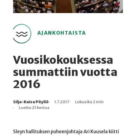
AJANKOHTAISTA
Vuosikokouksessa
summattiin vuotta
2016
Silja-Kaisa Pöyliö
1.7.2017
Lukuaika 2 min
Kirjoittaja
Julkaistu
Lukuaika
Lukukertoja
Luettu 25 kertaa
Sleyn hallituksen puheenjohtaja Ari Kuusela kiitti