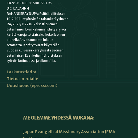
IBAN: FI13 8000 1500 7791 95
BIC: DABAFIHH
RAHANKERÄYSLUPA: Poliisihallituksen
10.9.2021 myöntämän rahankeräysluvan
RA/2021/1127 mukaisesti Suomen
Luterilainen Evankeliumiyhdistys ry voi
kerätä varoja toistaiseksi koko Suomen
alueella Ahvenanmaata lukuun
ottamatta. Kerätyt varat käytetään
vuoden kuluessa keräyksestä Suomen
Luterilaisen Evankeliumiyhdistyksen
työhön kotimaassa ja ulkomailla.
Laskutustiedot
Tietoa medialle
Uutishuone (epressi.com)
ME OLEMME YHDESSÄ MUKANA:
Japan Evangelical Missionary Association JEMA