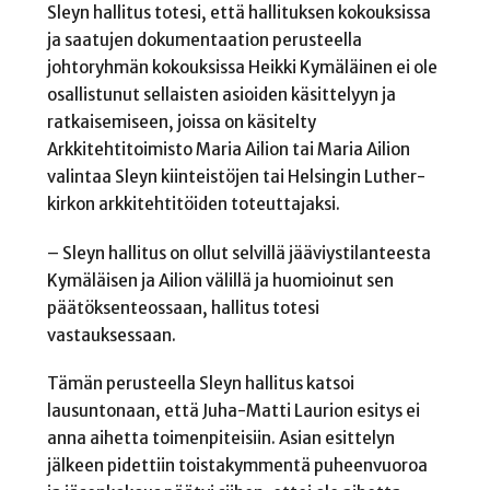
Sleyn hallitus totesi, että hallituksen kokouksissa
ja saatujen dokumentaation perusteella
johtoryhmän kokouksissa Heikki Kymäläinen ei ole
osallistunut sellaisten asioiden käsittelyyn ja
ratkaisemiseen, joissa on käsitelty
Arkkitehtitoimisto Maria Ailion tai Maria Ailion
valintaa Sleyn kiinteistöjen tai Helsingin Luther-
kirkon arkkitehtitöiden toteuttajaksi.
– Sleyn hallitus on ollut selvillä jääviystilanteesta
Kymäläisen ja Ailion välillä ja huomioinut sen
päätöksenteossaan, hallitus totesi
vastauksessaan.
Tämän perusteella Sleyn hallitus katsoi
lausuntonaan, että Juha-Matti Laurion esitys ei
anna aihetta toimenpiteisiin. Asian esittelyn
jälkeen pidettiin toistakymmentä puheenvuoroa