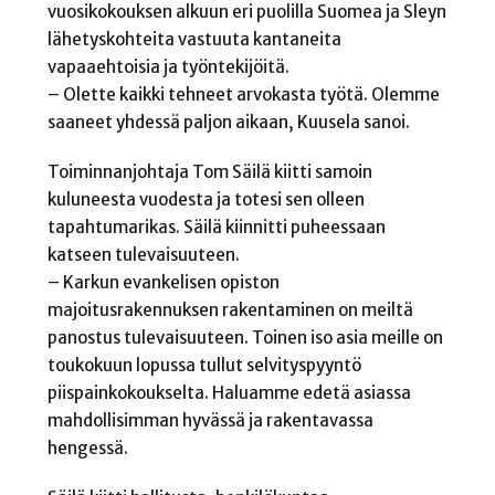
vuosikokouksen alkuun eri puolilla Suomea ja Sleyn
lähetyskohteita vastuuta kantaneita
vapaaehtoisia ja työntekijöitä.
– Olette kaikki tehneet arvokasta työtä. Olemme
saaneet yhdessä paljon aikaan, Kuusela sanoi.
Toiminnanjohtaja Tom Säilä kiitti samoin
kuluneesta vuodesta ja totesi sen olleen
tapahtumarikas. Säilä kiinnitti puheessaan
katseen tulevaisuuteen.
– Karkun evankelisen opiston
majoitusrakennuksen rakentaminen on meiltä
panostus tulevaisuuteen. Toinen iso asia meille on
toukokuun lopussa tullut selvityspyyntö
piispainkokoukselta. Haluamme edetä asiassa
mahdollisimman hyvässä ja rakentavassa
hengessä.