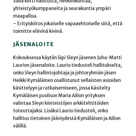
Säilä kiitti hallitusta, henkilökuntaa,
yhteistyökumppaneita ja seurakuntia ympäri
maapalloa.
– Erityiskiitos jokaiselle vapaaehtoiselle siitä, että
toimitte elävinä kivinä.
JÄSENALOITE
Kokouksessa käytiin läpi Sleyn jäsenen Juha-Matti
Laurion jäsenaloite. Laurio tiedusteli hallitukselta,
onko Sleyn hallintojohtaja ja johtoryhmän jäsen
Heikki Kymäläinen osallistunut sellaisten asioiden
käsittelyyn ja ratkaisemiseen, jossa käsitelty
Kymäläisen puolison Maria Ailion yrityksen
valintaa Sleyn kiinteistöjen arkkitehtitöiden
toteuttajaksi. Lisäksi Laurio tiedusteli, onko
hallitus tietoinen jääviydestä Kymäläisen ja Ailion
välillä.