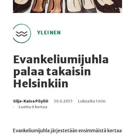
YLEINEN
Evankeliumijuhla
palaa takaisin
Helsinkiin
Silja-Kaisa Pöyliö
30.6.2017
Lukuaika 1 min
Kirjoittaja
Julkaistu
Lukuaika
Lukukertoja
Luettu 6 kertaa
Evankeliumijuhla järjestetään ensimmäistä kertaa