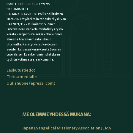
IBAN: FI13 8000 1500 7791 95
BIC: DABAFIHH
RAHANKERÄYSLUPA: Poliisihallituksen
10.9.2021 myöntämän rahankeräysluvan
RA/2021/1127 mukaisesti Suomen
Luterilainen Evankeliumiyhdistys ry voi
kerätä varoja toistaiseksi koko Suomen
alueella Ahvenanmaata lukuun
ottamatta. Kerätyt varat käytetään
vuoden kuluessa keräyksestä Suomen
Luterilaisen Evankeliumiyhdistyksen
työhön kotimaassa ja ulkomailla.
Laskutustiedot
Tietoa medialle
Uutishuone (epressi.com)
ME OLEMME YHDESSÄ MUKANA:
Japan Evangelical Missionary Association JEMA