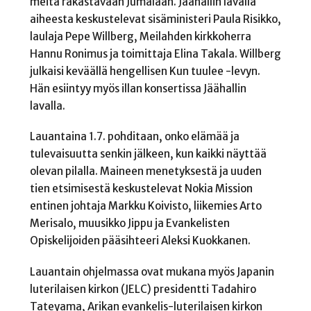
meitä rakastavaan Jumalaan. Jäähallin lavalla
aiheesta keskustelevat sisäministeri Paula Risikko,
laulaja Pepe Willberg, Meilahden kirkkoherra
Hannu Ronimus ja toimittaja Elina Takala. Willberg
julkaisi keväällä hengellisen Kun tuulee -levyn.
Hän esiintyy myös illan konsertissa Jäähallin
lavalla.
Lauantaina 1.7. pohditaan, onko elämää ja
tulevaisuutta senkin jälkeen, kun kaikki näyttää
olevan pilalla. Maineen menetyksestä ja uuden
tien etsimisestä keskustelevat Nokia Mission
entinen johtaja Markku Koivisto, liikemies Arto
Merisalo, muusikko Jippu ja Evankelisten
Opiskelijoiden pääsihteeri Aleksi Kuokkanen.
Lauantain ohjelmassa ovat mukana myös Japanin
luterilaisen kirkon (JELC) presidentti Tadahiro
Tateyama, Arikan evankelis-luterilaisen kirkon