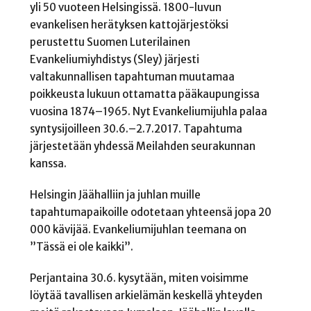
yli 50 vuoteen Helsingissä. 1800-luvun
evankelisen herätyksen kattojärjestöksi
perustettu Suomen Luterilainen
Evankeliumiyhdistys (Sley) järjesti
valtakunnallisen tapahtuman muutamaa
poikkeusta lukuun ottamatta pääkaupungissa
vuosina 1874–1965. Nyt Evankeliumijuhla palaa
syntysijoilleen 30.6.–2.7.2017. Tapahtuma
järjestetään yhdessä Meilahden seurakunnan
kanssa.
Helsingin Jäähalliin ja juhlan muille
tapahtumapaikoille odotetaan yhteensä jopa 20
000 kävijää. Evankeliumijuhlan teemana on
”Tässä ei ole kaikki”.
Perjantaina 30.6. kysytään, miten voisimme
löytää tavallisen arkielämän keskellä yhteyden