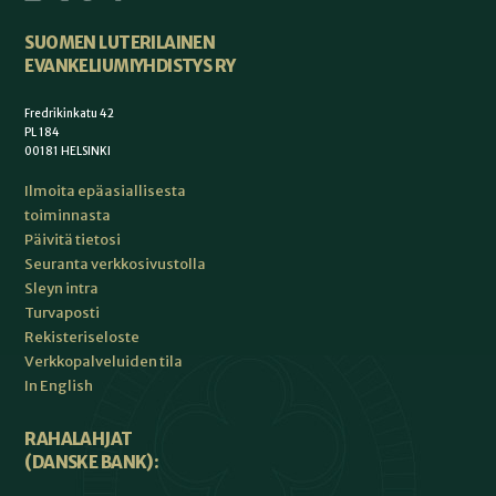
SUOMEN LUTERILAINEN
EVANKELIUMIYHDISTYS RY
Fredrikinkatu 42
PL 184
00181 HELSINKI
Ilmoita epäasiallisesta
toiminnasta
Päivitä tietosi
Seuranta verkkosivustolla
Sleyn intra
Turvaposti
Rekisteriseloste
Verkkopalveluiden tila
In English
RAHALAHJAT
(DANSKE BANK):