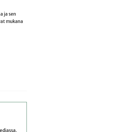
a ja sen
ovat mukana
mediassa,