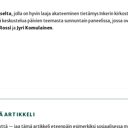
selta
, jolla on hyvin laaja akateeminen tietämys Inkerin kirkost
ää keskustelua päivien teemasta sunnuntain paneelissa, jossa 
 Rossi
ja
Jyri Komulainen
.
Ä ARTIKKELI
yyttä — jaa tämä artikkeli eteenpäin esimerkiksi sosiaalisessa 