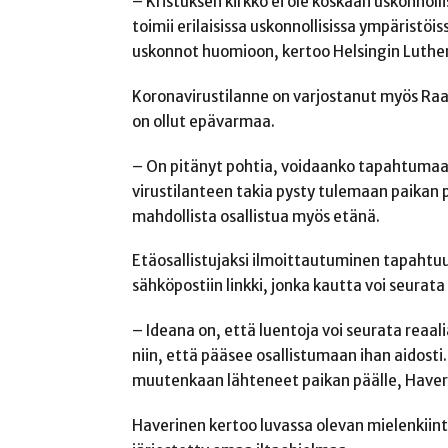
– Kristuksen kirkko ei ole koskaan uskonnolli
toimii erilaisissa uskonnollisissa ympäristöi
uskonnot huomioon, kertoo Helsingin Luthe
Koronavirustilanne on varjostanut myös Raam
on ollut epävarmaa.
– On pitänyt pohtia, voidaanko tapahtumaa 
virustilanteen takia pysty tulemaan paikan pä
mahdollista osallistua myös etänä.
Etäosallistujaksi ilmoittautuminen tapahtu
sähköpostiin linkki, jonka kautta voi seurat
– Ideana on, että luentoja voi seurata reaal
niin, että pääsee osallistumaan ihan aidosti. 
muutenkaan lähteneet paikan päälle, Haver
Haverinen kertoo luvassa olevan mielenkiintoi