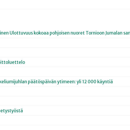
joinen Ulottuvuus kokoaa pohjoisen nuoret Tornioon Jumalan san
ittoluettelo
keliumijuhlan päätöspäivän ytimeen: yli 12 000 käyntiä
hetystyöstä