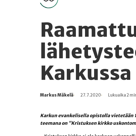
Raamattu
lähetyste
Karkussa
Markus Mäkelä
27.7.2020
Lukuaika 2 mi
Kirjoittaja
Julkaistu
Lukuaika
Lukukertoja
Karkun evankelisella opistolla vietetään
teemana on ”Kristuksen kirkko uskontoma