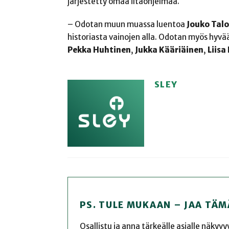
järjestetty omaa iltaohjelmaa.
– Odotan muun muassa luentoa
Jouko Talo
historiasta vainojen alla. Odotan myös hyv
Pekka Huhtinen
,
Jukka Kääriäinen
,
Liisa
SLEY
PS. TULE MUKAAN – JAA TÄM
Osallistu ja anna tärkeälle asialle näkyv