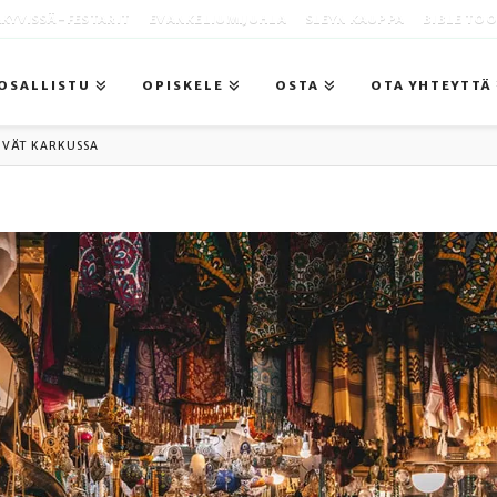
KYVISSÄ -FESTARIT
EVANKELIUMIJUHLA
SLEYN KAUPPA
BIBLE TO
OSALLISTU
OPISKELE
OSTA
OTA YHTEYTTÄ
IVÄT KARKUSSA