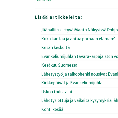
Lisää artikkeleita:
Jäähalliin siirtyvä Maata Näkyvissä Poh
Kuka kantaa ja antaa parhaan elämän?
Kesän keskeltä
Evankeliumijuhlan tavara-arpajaisten vo
Kesäkuu Suomessa
Lähetystyö ja talkoohenki nousivat Evan
Kirkkopäivät ja Evankeliumijuhla
Uskon todistajat
Lähetyslettuja ja vaikeita kysymyksiä lä
Kohti kesää!