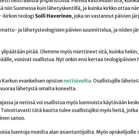
sesti neutraalissa ympäristössä. Päivillä käsitellään sitä, kuink
ssä niin Suomessa kuin lähetyskentillä, ja kuinka kirkko ottaa nä
r-kirkon teologi
Soili Haverinen
, joka on vastannut päivien jär
attu- ja lähetysteologisien päivien suunnittelua, ja niiden jä
ylipäätään pitää. Olemme myös miettineet sitä, kuinka hekin, 
älle, voisivat osallistua. Nyt onkin ensi kertaa teologipäivien 
u Karkun evankelisen opiston
nettisivuilta
. Osallistujille lähete
a suoraa lähetystä omalta koneelta.
iajassa ja netissä voi osallistua myös luennoista käytävään kes
Toivottavasti tätä kautta tulee osallistujiksi myös heitä, jotka e
inen sanoo.
sia luentoja monilta alan asiantuntijoilta. Myös opiskelijoille 