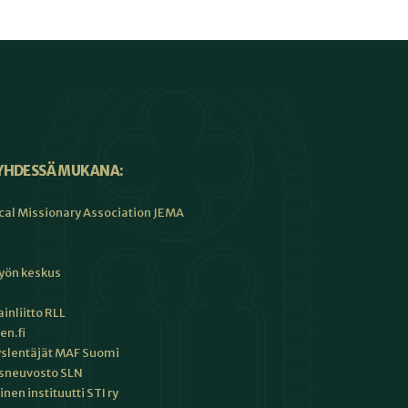
YHDESSÄ MUKANA:
cal Missionary Association JEMA
työn keskus
inliitto RLL
en.fi
slentäjät MAF Suomi
sneuvosto SLN
en instituutti STI ry