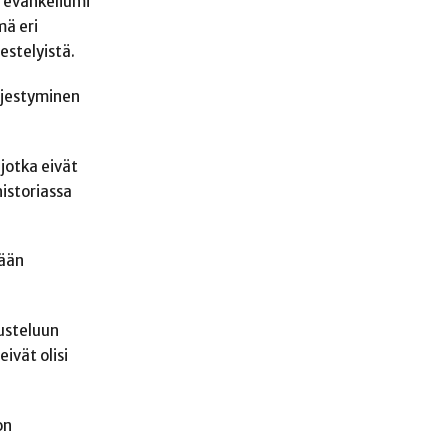
a evankeliumi
mä eri
jestelyistä.
rjestyminen
jotka eivät
historiassa
tään
kusteluun
ivät olisi
on