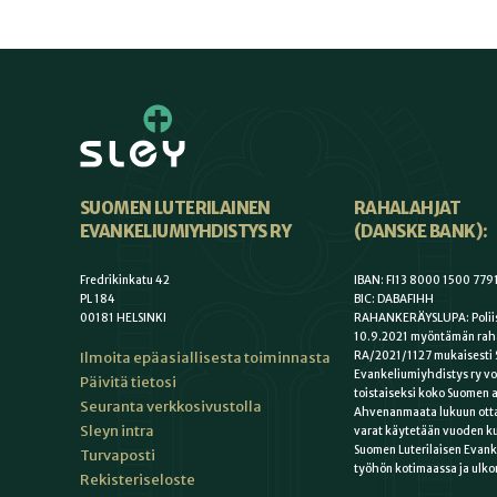
SUOMEN LUTERILAINEN
RAHALAHJAT
EVANKELIUMIYHDISTYS RY
(DANSKE BANK):
Fredrikinkatu 42
IBAN: FI13 8000 1500 779
PL 184
BIC: DABAFIHH
00181 HELSINKI
RAHANKERÄYSLUPA: Poliis
10.9.2021 myöntämän rah
Ilmoita epäasiallisesta toiminnasta
RA/2021/1127 mukaisesti 
Evankeliumiyhdistys ry vo
Päivitä tietosi
toistaiseksi koko Suomen a
Seuranta verkkosivustolla
Ahvenanmaata lukuun otta
Sleyn intra
varat käytetään vuoden k
Suomen Luterilaisen Evan
Turvaposti
työhön kotimaassa ja ulko
Rekisteriseloste