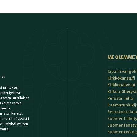
ME OLEMME 
Japan Evangeli
1 95
Kirkkokansa.fi
Kirkkopalvelut
ihallituksen
Kirkon lähetys
ankeräysluvan
Perusta-lehti
Suomen Luterilainen
i kerätä varoja
Raamatunlukija
lueella
Seurakuntalain
matta. Kerätyt
Suomen Lähety
uluessa keräyksestä
keliumiyhdistyksen
Suomen lähety
mailla.
Suomen teologin