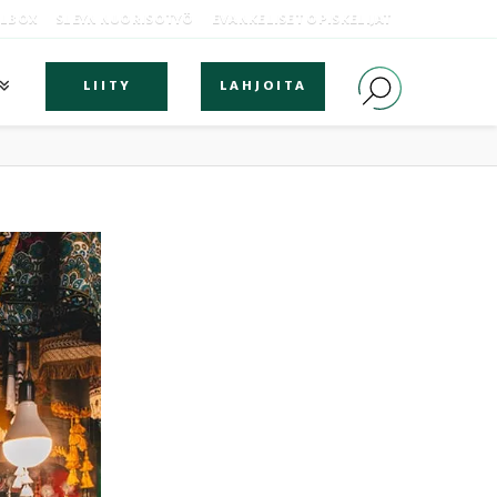
OLBOX
SLEYN NUORISOTYÖ
EVANKELISET OPISKELIJAT
LIITY
LAHJOITA