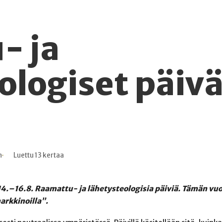
- ja
ologiset päivä
n
Luettu 13 kertaa
 14.–16.8. Raamattu- ja lähetysteologisia päiviä. Tämän vu
rkkinoilla”.