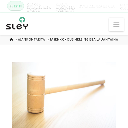
KARKUN
MAATA
SLEY
SLEY.FI
EVANKELIUMIJUHLA
EVANKELINEN
NÄKYVISSÄ
KAU
OPISTO
-FESTARIT
Na
ETUSIVU
AJANKOHTAISTA
JÄSENKOKOUS HELSINGISSÄ LAUANTAINA