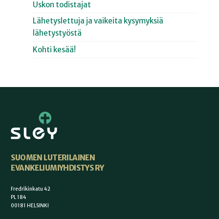
Uskon todistajat
Lähetyslettuja ja vaikeita kysymyksiä
lähetystyöstä
Kohti kesää!
SUOMEN LUTERILAINEN
EVANKELIUMIYHDISTYS RY
Fredrikinkatu 42
PL 184
00181 HELSINKI