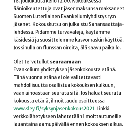
18. joulukuuta kello 12.00. Kokouksessa
äänioikeutettuja ovat jäsenmaksunsa maksaneet
Suomen Luterilainen Evankeliumiyhdistys ry:n
jäsenet. Kokouskutsu on julkaistu Sanansaattaja-
lehdessä. Pidämme turvavälejä, käytämme
käsidesiä ja suosittelemme kasvomaskin käyttöä.
Jos sinulla on flunssan oireita, älä saavu paikalle.
Olet tervetullut
seuraamaan
Evankeliumiyhdistyksen jäsenkokousta etänä.
Tänä vuonna etänä ei ole valitettavasti
mahdollisuutta osallistua kokouksen kulkuun,
vaan ainoastaan seurata sitä. Jos haluat seurata
kokousta etänä, ilmoittaudu osoitteessa
www.sley.fi/syksynjasenkokous2021
. Linkki
verkkolähetykseen lähetetään ilmoittautuneille
lauantaina aamupäivällä ennen kokouksen alkua.