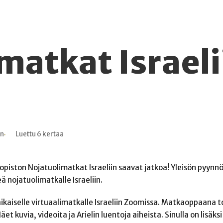
matkat Israeli
in
Luettu 6 kertaa
piston Nojatuolimatkat Israeliin saavat jatkoa! Yleisön pyynn
ä nojatuolimatkalle Israeliin.
aikaiselle virtuaalimatkalle Israeliin Zoomissa. Matkaoppaana t
Näet kuvia, videoita ja Arielin luentoja aiheista. Sinulla on lisäksi