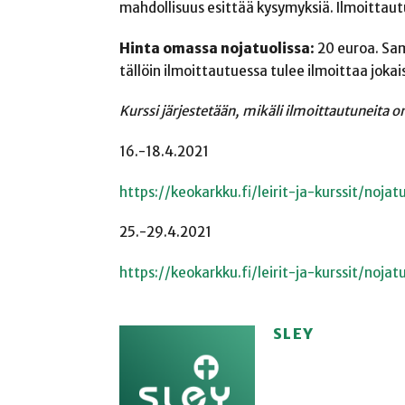
mahdollisuus esittää kysymyksiä. Ilmoittautum
Hinta omassa nojatuolissa:
20 euroa. Sam
tällöin ilmoittautuessa tulee ilmoittaa joka
Kurssi järjestetään, mikäli ilmoittautuneita o
16.-18.4.2021
https://keokarkku.fi/leirit-ja-kurssit/nojat
25.-29.4.2021
https://keokarkku.fi/leirit-ja-kurssit/nojat
SLEY