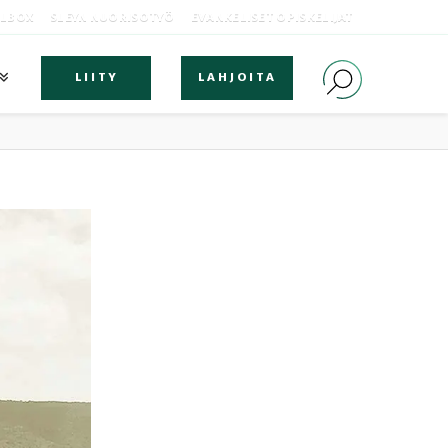
OLBOX
SLEYN NUORISOTYÖ
EVANKELISET OPISKELIJAT
LIITY
LAHJOITA