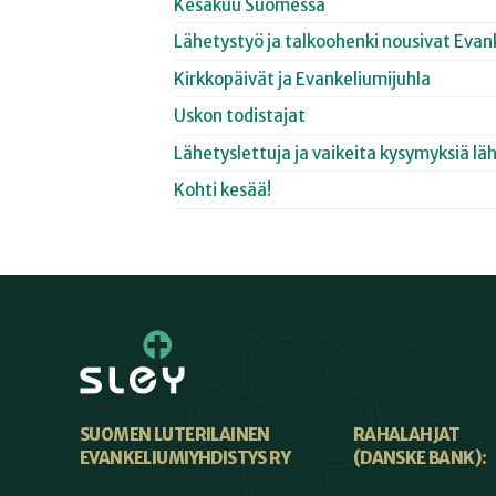
Kesäkuu Suomessa
Lähetystyö ja talkoohenki nousivat Evan
Kirkkopäivät ja Evankeliumijuhla
Uskon todistajat
Lähetyslettuja ja vaikeita kysymyksiä lä
Kohti kesää!
SUOMEN LUTERILAINEN
RAHALAHJAT
EVANKELIUMIYHDISTYS RY
(DANSKE BANK):