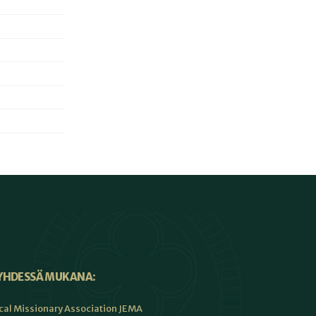
YHDESSÄ MUKANA:
cal Missionary Association JEMA