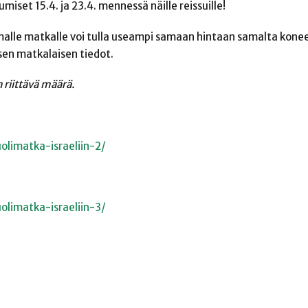
iset 15.4. ja 23.4. mennessä näille reissuille!
alle matkalle voi tulla useampi samaan hintaan samalta kone
isen matkalaisen tiedot.
n riittävä määrä.
uolimatka-israeliin-2/
uolimatka-israeliin-3/