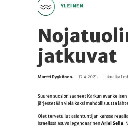
YLEINEN
Nojatuoli
jatkuvat
Martti Pyykönen
12.4.2021
Lukuaika 1 m
Kirjoittaja
Julkaistu
Lukuaika
Lukukertoja
Suuren suosion saaneet Karkun evankelisen o
järjestetään vielä kaksi mahdollisuutta lähte
Olet tervetullut asiantuntijan kanssa reaali
Israelissa asuva legendaarinen
Ariel Sella
. 