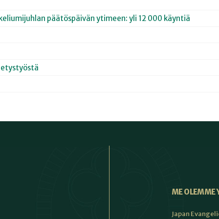
keliumijuhlan päätöspäivän ytimeen: yli 12 000 käyntiä
hetystyöstä
ME OLEMME 
Japan Evangeli