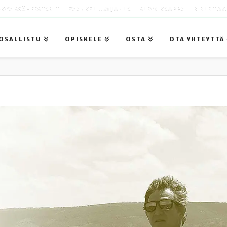
KYVISSÄ -FESTARIT
EVANKELIUMIJUHLA
SLEYN KAUPPA
BIBLE TO
OSALLISTU
OPISKELE
OSTA
OTA YHTEYTTÄ