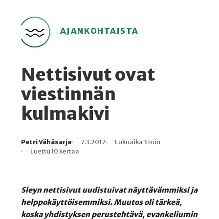
AJANKOHTAISTA
Nettisivut ovat
viestinnän
kulmakivi
Petri Vähäsarja
7.3.2017
Lukuaika 3 min
Kirjoittaja
Julkaistu
Lukuaika
Lukukertoja
Luettu 10 kertaa
Sleyn nettisivut uudistuivat näyttävämmiksi ja
helppokäyttöisemmiksi. Muutos oli tärkeä,
koska yhdistyksen perustehtävä, evankeliumin