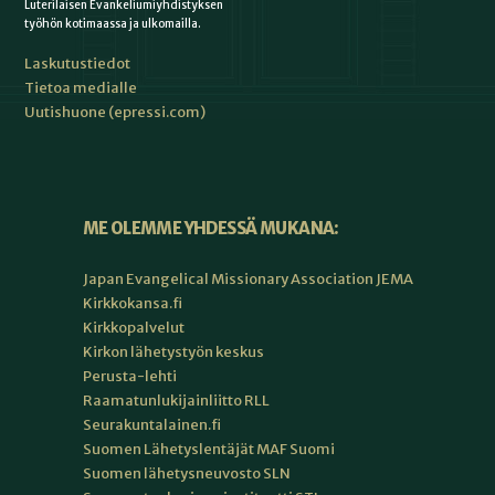
Luterilaisen Evankeliumiyhdistyksen
työhön kotimaassa ja ulkomailla.
Laskutustiedot
Tietoa medialle
Uutishuone (epressi.com)
ME OLEMME YHDESSÄ MUKANA:
Japan Evangelical Missionary Association JEMA
Kirkkokansa.fi
Kirkkopalvelut
Kirkon lähetystyön keskus
Perusta-lehti
Raamatunlukijainliitto RLL
Seurakuntalainen.fi
Suomen Lähetyslentäjät MAF Suomi
Suomen lähetysneuvosto SLN