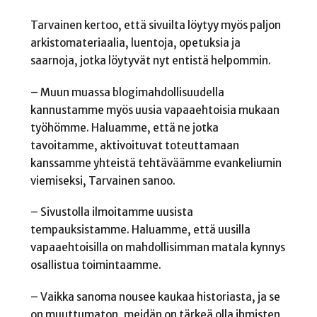
Tarvainen kertoo, että sivuilta löytyy myös paljon
arkistomateriaalia, luentoja, opetuksia ja
saarnoja, jotka löytyvät nyt entistä helpommin.
– Muun muassa blogimahdollisuudella
kannustamme myös uusia vapaaehtoisia mukaan
työhömme. Haluamme, että ne jotka
tavoitamme, aktivoituvat toteuttamaan
kanssamme yhteistä tehtäväämme evankeliumin
viemiseksi, Tarvainen sanoo.
– Sivustolla ilmoitamme uusista
tempauksistamme. Haluamme, että uusilla
vapaaehtoisilla on mahdollisimman matala kynnys
osallistua toimintaamme.
– Vaikka sanoma nousee kaukaa historiasta, ja se
on muuttumaton, meidän on tärkeä olla ihmisten