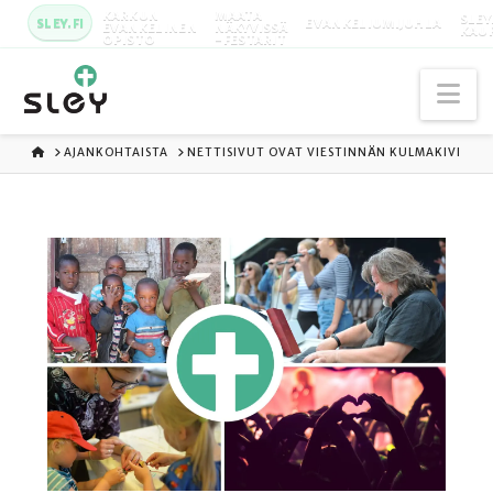
KARKUN
MAATA
SLEY
SLEY.FI
EVANKELIUMIJUHLA
EVANKELINEN
NÄKYVISSÄ
KAU
OPISTO
-FESTARIT
Na
ETUSIVU
AJANKOHTAISTA
NETTISIVUT OVAT VIESTINNÄN KULMAKIVI