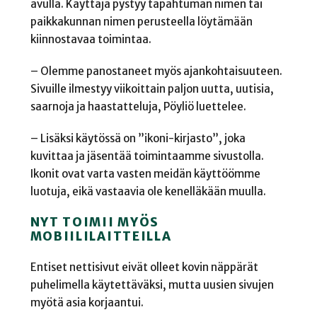
avulla. Käyttäjä pystyy tapahtuman nimen tai
paikkakunnan nimen perusteella löytämään
kiinnostavaa toimintaa.
– Olemme panostaneet myös ajankohtaisuuteen.
Sivuille ilmestyy viikoittain paljon uutta, uutisia,
saarnoja ja haastatteluja, Pöyliö luettelee.
– Lisäksi käytössä on ”ikoni-kirjasto”, joka
kuvittaa ja jäsentää toimintaamme sivustolla.
Ikonit ovat varta vasten meidän käyttöömme
luotuja, eikä vastaavia ole kenelläkään muulla.
NYT TOIMII MYÖS
MOBIILILAITTEILLA
Entiset nettisivut eivät olleet kovin näppärät
puhelimella käytettäväksi, mutta uusien sivujen
myötä asia korjaantui.