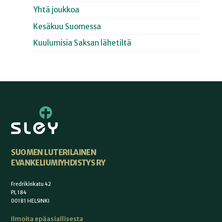
Yhtä joukkoa
Kesäkuu Suomessa
Kuulumisia Saksan lähetiltä
SUOMEN LUTERILAINEN
EVANKELIUMIYHDISTYS RY
Fredrikinkatu 42
PL 184
00181 HELSINKI
Ilmoita epäasiallisesta