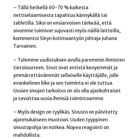
– Tällä hetkellä 60-70 % kaikesta
nettiselaamisesta tapahtuu kännykällä tai
tabletilla. Siksi on ensiarvoisen tärkeää, että
sivumme toimivat sujuvasti myös näillä laitteilla,
kommentoi Sleyn kotimaantyön johtaja Juhana
Tarvainen.
– Tulemme uudistuksen avulla paremmin ihmisten
tietoisuuteen. Sivut ovat entistä kevyemmät ja
ymmärrettävämmät sellaiselle käyttäjälle, jolle
evankelinen liike ja sen toiminta ei ole tuttua.
Uusien sivujen tarkoitus on siis olla ajankohtaiset
ja tavoittaa uusia ihmisiä toimintaamme.
– Myös design on tyylikäs. Sivusto on päivitetty
ajanmukaiseen muotoon. Uuden tyyppinen
sivustopohja on notkea. Nopea reagointi on
mahdollista.