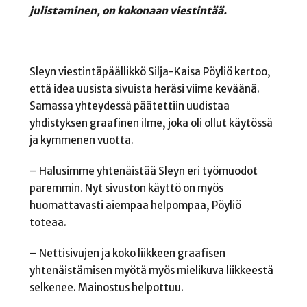
julistaminen, on kokonaan viestintää.
Sleyn viestintäpäällikkö Silja-Kaisa Pöyliö kertoo,
että idea uusista sivuista heräsi viime keväänä.
Samassa yhteydessä päätettiin uudistaa
yhdistyksen graafinen ilme, joka oli ollut käytössä
ja kymmenen vuotta.
– Halusimme yhtenäistää Sleyn eri työmuodot
paremmin. Nyt sivuston käyttö on myös
huomattavasti aiempaa helpompaa, Pöyliö
toteaa.
– Nettisivujen ja koko liikkeen graafisen
yhtenäistämisen myötä myös mielikuva liikkeestä
selkenee. Mainostus helpottuu.