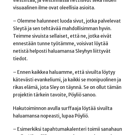
viestintää, ja viestinnässä nettisivut sekä niiden
visuaalinen ilme ovat oleellisia asioita.
– Olemme halunneet luoda sivut, jotka palvelevat
Sleytä ja sen tehtävää mahdollisimman hyvin.
Teimme sivuista sellaiset, että ne, jotka eivät
ennestään tunne työtämme, voisivat löytää
netistä helposti haluamansa Sleyhyn liittyvät
tiedot.
– Ennen kaikkea haluamme, että sivuilta löytyy
kätevästi evankeliumi, ja kaikki se monipuolinen ja
rikas elämä, jota Sley on täynnä. Se on ollut tämän
projektin tärkein tavoite, Pöyliö sanoo.
Hakutoiminnon avulla surffaaja löytää sivuilta
haluamansa nopeasti, lupaa Pöyliö.
– Esimerkiksi tapahtumakalenteri toimii sanahaun