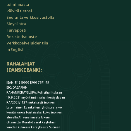
toiminnasta
Päivitä tietosi
Seuranta verkkosivustolla
Sleyn intra
Turvaposti
Rekisteriseloste
Verkkopalveluiden tila
In English
RAHALAHJAT
(DANSKE BANK):
IBAN: FI13 8000 1500 7791 95
BIC: DABAFIHH
RAHANKERÄYSLUPA: Poliisihallituksen
10.9.2021 myöntämän rahankeräysluvan
RA/2021/1127 mukaisesti Suomen
Luterilainen Evankeliumiyhdistys ry voi
kerätä varoja toistaiseksi koko Suomen
alueella Ahvenanmaata lukuun
ottamatta. Kerätyt varat käytetään
vuoden kuluessa keräyksestä Suomen