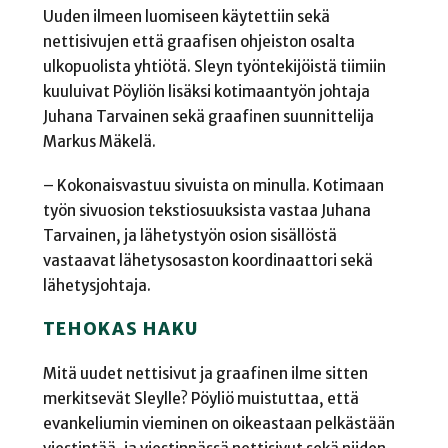
Uuden ilmeen luomiseen käytettiin sekä
nettisivujen että graafisen ohjeiston osalta
ulkopuolista yhtiötä. Sleyn työntekijöistä tiimiin
kuuluivat Pöyliön lisäksi kotimaantyön johtaja
Juhana Tarvainen sekä graafinen suunnittelija
Markus Mäkelä.
– Kokonaisvastuu sivuista on minulla. Kotimaan
työn sivuosion tekstiosuuksista vastaa Juhana
Tarvainen, ja lähetystyön osion sisällöstä
vastaavat lähetysosaston koordinaattori sekä
lähetysjohtaja.
TEHOKAS HAKU
Mitä uudet nettisivut ja graafinen ilme sitten
merkitsevät Sleylle? Pöyliö muistuttaa, että
evankeliumin vieminen on oikeastaan pelkästään