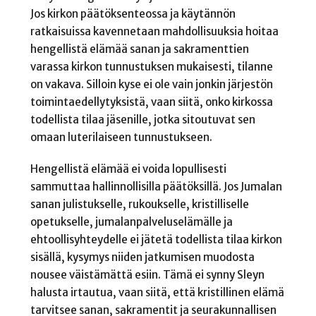
Jos kirkon päätöksenteossa ja käytännön
ratkaisuissa kavennetaan mahdollisuuksia hoitaa
hengellistä elämää sanan ja sakramenttien
varassa kirkon tunnustuksen mukaisesti, tilanne
on vakava. Silloin kyse ei ole vain jonkin järjestön
toimintaedellytyksistä, vaan siitä, onko kirkossa
todellista tilaa jäsenille, jotka sitoutuvat sen
omaan luterilaiseen tunnustukseen.
Hengellistä elämää ei voida lopullisesti
sammuttaa hallinnollisilla päätöksillä. Jos Jumalan
sanan julistukselle, rukoukselle, kristilliselle
opetukselle, jumalanpalveluselämälle ja
ehtoollisyhteydelle ei jätetä todellista tilaa kirkon
sisällä, kysymys niiden jatkumisen muodosta
nousee väistämättä esiin. Tämä ei synny Sleyn
halusta irtautua, vaan siitä, että kristillinen elämä
tarvitsee sanan, sakramentit ja seurakunnallisen