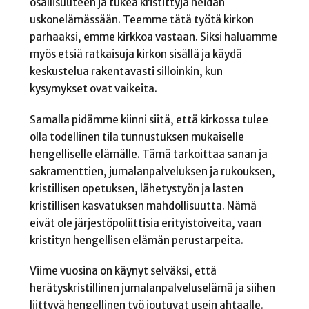
osallisuuteen ja tukea kristittyjä heidän
uskonelämässään. Teemme tätä työtä kirkon
parhaaksi, emme kirkkoa vastaan. Siksi haluamme
myös etsiä ratkaisuja kirkon sisällä ja käydä
keskustelua rakentavasti silloinkin, kun
kysymykset ovat vaikeita.
Samalla pidämme kiinni siitä, että kirkossa tulee
olla todellinen tila tunnustuksen mukaiselle
hengelliselle elämälle. Tämä tarkoittaa sanan ja
sakramenttien, jumalanpalveluksen ja rukouksen,
kristillisen opetuksen, lähetystyön ja lasten
kristillisen kasvatuksen mahdollisuutta. Nämä
eivät ole järjestöpoliittisia erityistoiveita, vaan
kristityn hengellisen elämän perustarpeita.
Viime vuosina on käynyt selväksi, että
herätyskristillinen jumalanpalveluselämä ja siihen
liittyvä hengellinen työ joutuvat usein ahtaalle.