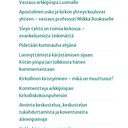
Vastaus arkkipiispa Luomalle
Apostolinen usko ja kirkon yhteys kuuluvat
yhteen – vastaus professori Miikka Ruokaselle
Sleyn tahto on toimia kirkossa –
evankeliumista tinkimättä
Pidetään kuminauha ehjänä
Liennyttämistä kärjistämisen sijaan:
Kiitän piispa Jari Jolkkosta hänen
kommenteistaan
Kirkollinen kiristyminen – mikä on muuttunut?
Kommentteja arkkipiispan
kirkolliskokouspuheisiin
Avointa keskustelua, keskustelun
tukahduttamista ja koventuneita
äänenpainoja