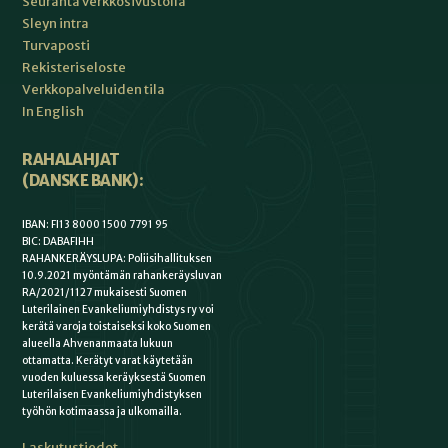
Seuranta verkkosivustolla
Sleyn intra
Turvaposti
Rekisteriseloste
Verkkopalveluiden tila
In English
RAHALAHJAT
(DANSKE BANK):
IBAN: FI13 8000 1500 7791 95
BIC: DABAFIHH
RAHANKERÄYSLUPA: Poliisihallituksen
10.9.2021 myöntämän rahankeräysluvan
RA/2021/1127 mukaisesti Suomen
Luterilainen Evankeliumiyhdistys ry voi
kerätä varoja toistaiseksi koko Suomen
alueella Ahvenanmaata lukuun
ottamatta. Kerätyt varat käytetään
vuoden kuluessa keräyksestä Suomen
Luterilaisen Evankeliumiyhdistyksen
työhön kotimaassa ja ulkomailla.
Laskutustiedot