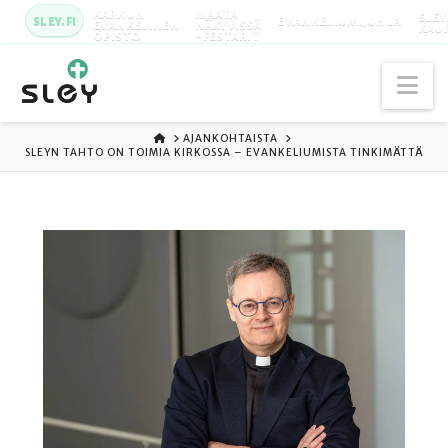
KARKUN
MAATA
SLEY
SLEY.FI
EVANKELIUMIJUHLA
EVANKELINEN
NÄKYVISSÄ
KAU
OPISTO
-FESTARIT
Na
ETUSIVU
AJANKOHTAISTA
SLEYN TAHTO ON TOIMIA KIRKOSSA – EVANKELIUMISTA TINKIMÄTTÄ