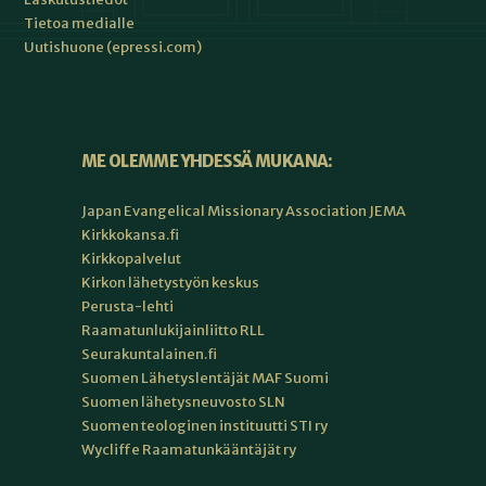
Tietoa medialle
Uutishuone (epressi.com)
ME OLEMME YHDESSÄ MUKANA:
Japan Evangelical Missionary Association JEMA
Kirkkokansa.fi
Kirkkopalvelut
Kirkon lähetystyön keskus
Perusta-lehti
Raamatunlukijainliitto RLL
Seurakuntalainen.fi
Suomen Lähetyslentäjät MAF Suomi
Suomen lähetysneuvosto SLN
Suomen teologinen instituutti STI ry
Wycliffe Raamatunkääntäjät ry