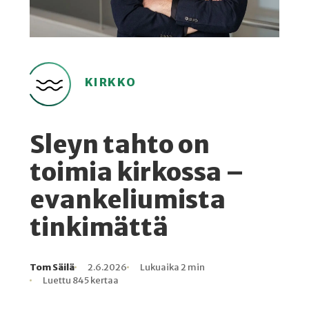
KIRKKO
Sleyn tahto on
toimia kirkossa –
evankeliumista
tinkimättä
Tom Säilä
2.6.2026
Lukuaika 2 min
Kirjoittaja
Julkaistu
Lukuaika
Lukukertoja
Luettu 845 kertaa