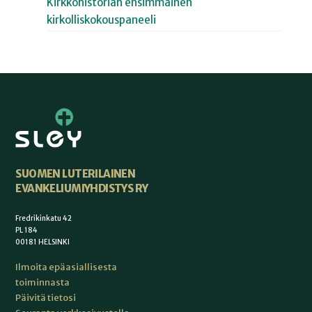
Kirkkohistorian ensimmäinen
kirkolliskokouspaneeli
SUOMEN LUTERILAINEN
EVANKELIUMIYHDISTYS RY
Fredrikinkatu 42
PL 184
00181 HELSINKI
Ilmoita epäasiallisesta
toiminnasta
Päivitä tietosi