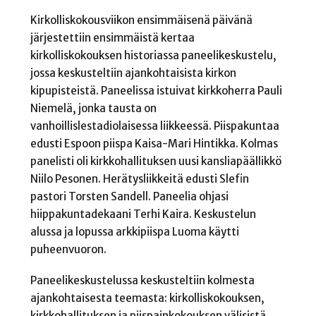
Kirkolliskokousviikon ensimmäisenä päivänä
järjestettiin ensimmäistä kertaa
kirkolliskokouksen historiassa paneelikeskustelu,
jossa keskusteltiin ajankohtaisista kirkon
kipupisteistä. Paneelissa istuivat kirkkoherra Pauli
Niemelä, jonka tausta on
vanhoillislestadiolaisessa liikkeessä. Piispakuntaa
edusti Espoon piispa Kaisa-Mari Hintikka. Kolmas
panelisti oli kirkkohallituksen uusi kansliapäällikkö
Niilo Pesonen. Herätysliikkeitä edusti Slefin
pastori Torsten Sandell. Paneelia ohjasi
hiippakuntadekaani Terhi Kaira. Keskustelun
alussa ja lopussa arkkipiispa Luoma käytti
puheenvuoron.
Paneelikeskustelussa keskusteltiin kolmesta
ajankohtaisesta teemasta: kirkolliskokouksen,
kirkkohallituksen ja piispainkokouksen välisistä