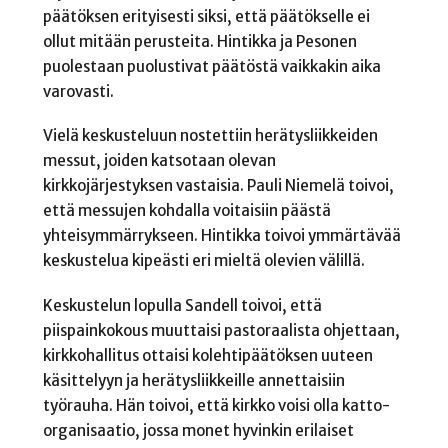
päätöksen erityisesti siksi, että päätökselle ei
ollut mitään perusteita. Hintikka ja Pesonen
puolestaan puolustivat päätöstä vaikkakin aika
varovasti.
Vielä keskusteluun nostettiin herätysliikkeiden
messut, joiden katsotaan olevan
kirkkojärjestyksen vastaisia. Pauli Niemelä toivoi,
että messujen kohdalla voitaisiin päästä
yhteisymmärrykseen. Hintikka toivoi ymmärtävää
keskustelua kipeästi eri mieltä olevien välillä.
Keskustelun lopulla Sandell toivoi, että
piispainkokous muuttaisi pastoraalista ohjettaan,
kirkkohallitus ottaisi kolehtipäätöksen uuteen
käsittelyyn ja herätysliikkeille annettaisiin
työrauha. Hän toivoi, että kirkko voisi olla katto-
organisaatio, jossa monet hyvinkin erilaiset