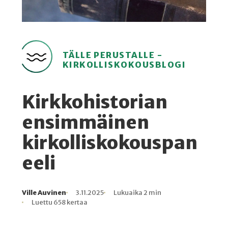
TÄLLE PERUSTALLE -
KIRKOLLISKOKOUSBLOGI
Kirkkohistorian
ensimmäinen
kirkolliskokouspan
eeli
Ville Auvinen
3.11.2025
Lukuaika 2 min
Kirjoittaja
Julkaistu
Lukuaika
Lukukertoja
Luettu 658 kertaa