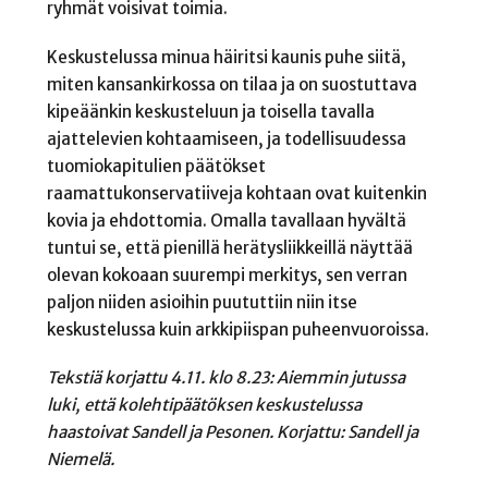
ryhmät voisivat toimia.
Keskustelussa minua häiritsi kaunis puhe siitä,
miten kansankirkossa on tilaa ja on suostuttava
kipeäänkin keskusteluun ja toisella tavalla
ajattelevien kohtaamiseen, ja todellisuudessa
tuomiokapitulien päätökset
raamattukonservatiiveja kohtaan ovat kuitenkin
kovia ja ehdottomia. Omalla tavallaan hyvältä
tuntui se, että pienillä herätysliikkeillä näyttää
olevan kokoaan suurempi merkitys, sen verran
paljon niiden asioihin puututtiin niin itse
keskustelussa kuin arkkipiispan puheenvuoroissa.
Tekstiä korjattu 4.11. klo 8.23: Aiemmin jutussa
luki, että kolehtipäätöksen keskustelussa
haastoivat Sandell ja Pesonen. Korjattu: Sandell ja
Niemelä.