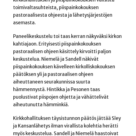
toimivaltasuhteista, piispainkokouksen
pastoraalisesta ohjeesta ja lähetysjärjestöjen
asemasta.
Paneelikeskustelu toi taas kerran näkyväksi kirkon
kahtiajaon. Erityisesti piispainkokouksen
pastoraalisen ohjeen käsittely kirvoitti paljon
keskustelua. Niemelä ja Sandell näkivät
piispainkokouksen kävelleen kirkolliskokouksen
päätöksen yli ja pastoraalisen ohjeen
aiheuttaneen seurakunnissa suurta
hämmennystä. Hintikka ja Pesonen taas
puolustivat piispojen ohjetta ja vähättelivät
aiheutunutta hämminkiä.
Kirkkohallituksen täysistunnon päätös jättää Sley
ja Kansanlähetys ilman virallista kolehtia herätti
myös keskustelua. Sandell ja Niemelä haastoivat