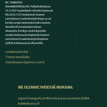
BIC: DABAFIHH
RAHANKERÄYSLUPA: Poliisihallituksen
10.9.2021 myöntämän rahankeräysluvan
RA/2021/1127 mukaisesti Suomen
Luterilainen Evankeliumiyhdistys ry voi
kerätä varoja toistaiseksi koko Suomen
alueella Ahvenanmaata lukuun
ottamatta. Kerätyt varat käytetään
vuoden kuluessa keräyksestä Suomen
Luterilaisen Evankeliumiyhdistyksen
työhön kotimaassa ja ulkomailla.
Laskutustiedot
Tietoa medialle
Uutishuone (epressi.com)
ME OLEMME YHDESSÄ MUKANA:
Japan Evangelical Missionary Association JEMA
Kirkkokansa.fi