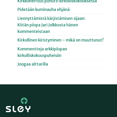
Kirkkoherruus puhutti kirkolliskokouksessa
Pidetään kuminauha ehjänä
Liennyttämistä kärjistämisen sijaan:
Kiitän piispa Jari Jolkkosta hänen
kommenteistaan
Kirkollinen kiristyminen – mikä on muuttunut?
Kommentteja arkkipiispan
kirkolliskokouspuheisiin
Joogaa alttarilla