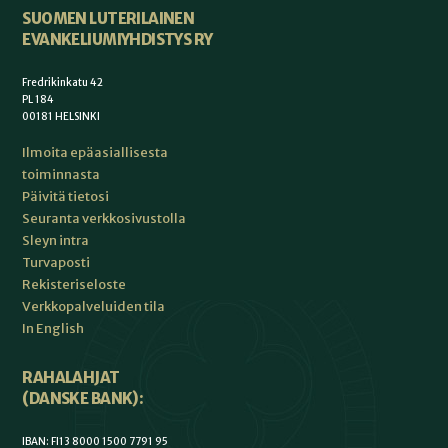
SUOMEN LUTERILAINEN
EVANKELIUMIYHDISTYS RY
Fredrikinkatu 42
PL 184
00181 HELSINKI
Ilmoita epäasiallisesta
toiminnasta
Päivitä tietosi
Seuranta verkkosivustolla
Sleyn intra
Turvaposti
Rekisteriseloste
Verkkopalveluiden tila
In English
RAHALAHJAT
(DANSKE BANK):
IBAN: FI13 8000 1500 7791 95