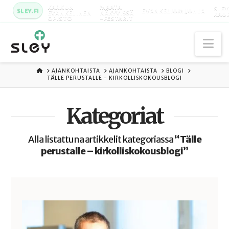
KARKUN
MAATA
SLEY
SLEY.FI
EVANKELIUMIJUHLA
EVANKELINEN
NÄKYVISSÄ
KAU
OPISTO
-FESTARIT
Na
ETUSIVU
AJANKOHTAISTA
AJANKOHTAISTA
BLOGI
TÄLLE PERUSTALLE - KIRKOLLISKOKOUSBLOGI
Kategoriat
Alla listattuna artikkelit kategoriassa
“Tälle
perustalle – kirkolliskokousblogi”