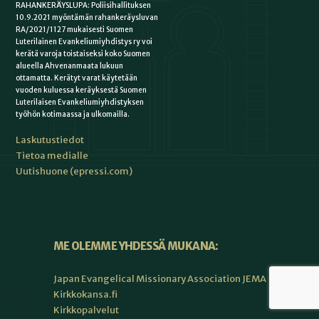
RAHANKERÄYSLUPA: Poliisihallituksen
10.9.2021 myöntämän rahankeräysluvan
RA/2021/1127 mukaisesti Suomen
Luterilainen Evankeliumiyhdistys ry voi
kerätä varoja toistaiseksi koko Suomen
alueella Ahvenanmaata lukuun
ottamatta. Kerätyt varat käytetään
vuoden kuluessa keräyksestä Suomen
Luterilaisen Evankeliumiyhdistyksen
työhön kotimaassa ja ulkomailla.
Laskutustiedot
Tietoa medialle
Uutishuone (epressi.com)
ME OLEMME YHDESSÄ MUKANA:
Japan Evangelical Missionary Association JEMA
Kirkkokansa.fi
Kirkkopalvelut