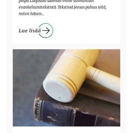
piispa Laajasalo saarnasi viime sunnuntain
evankeliumitekstistä. Tekstissä Jeesus puhuu siitä,
miten hänen…