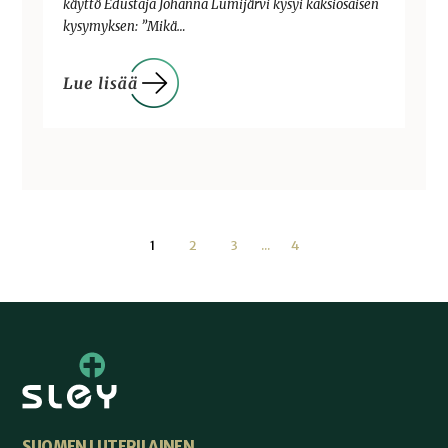
käyttö Edustaja Johanna Lumijärvi kysyi kaksiosaisen
kysymyksen: ”Mikä…
1
2
3
...
4
SUOMEN LUTERILAINEN