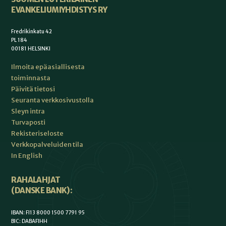
EVANKELIUMIYHDISTYS RY
Fredrikinkatu 42
PL 184
00181 HELSINKI
Ilmoita epäasiallisesta
toiminnasta
Päivitä tietosi
Seuranta verkkosivustolla
Sleyn intra
Turvaposti
Rekisteriseloste
Verkkopalveluiden tila
In English
RAHALAHJAT
(DANSKE BANK):
IBAN: FI13 8000 1500 7791 95
BIC: DABAFIHH