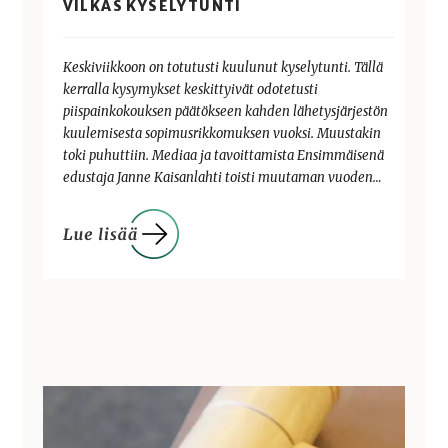
VILKAS KYSELYTUNTI
Keskiviikkoon on totutusti kuulunut kyselytunti. Tällä
kerralla kysymykset keskittyivät odotetusti
piispainkokouksen päätökseen kahden lähetysjärjestön
kuulemisesta sopimusrikkomuksen vuoksi. Muustakin
toki puhuttiin. Mediaa ja tavoittamista Ensimmäisenä
edustaja Janne Kaisanlahti toisti muutaman vuoden…