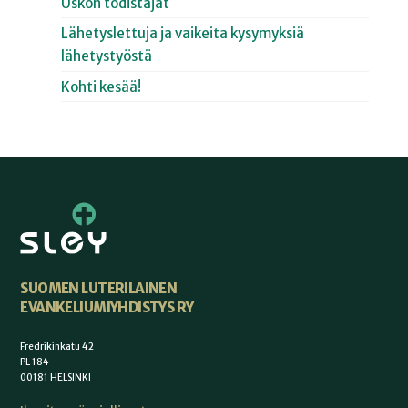
Uskon todistajat
Lähetyslettuja ja vaikeita kysymyksiä
lähetystyöstä
Kohti kesää!
SUOMEN LUTERILAINEN
EVANKELIUMIYHDISTYS RY
Fredrikinkatu 42
PL 184
00181 HELSINKI