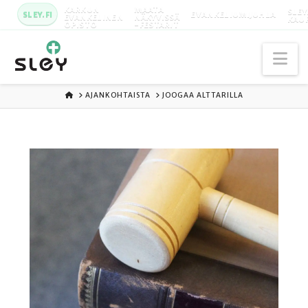
KARKUN
MAATA
SLEY
SLEY.FI
EVANKELIUMIJUHLA
EVANKELINEN
NÄKYVISSÄ
KAU
OPISTO
-FESTARIT
Na
ETUSIVU
AJANKOHTAISTA
JOOGAA ALTTARILLA