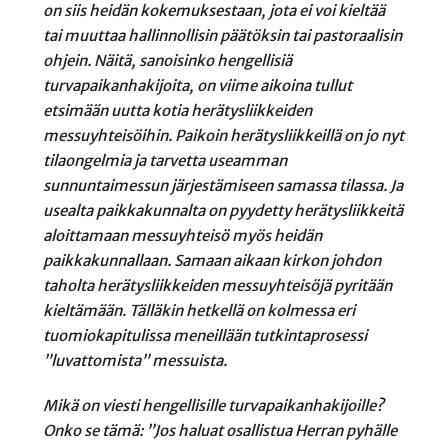
on siis heidän kokemuksestaan, jota ei voi kieltää
tai muuttaa hallinnollisin päätöksin tai pastoraalisin
ohjein. Näitä, sanoisinko hengellisiä
turvapaikanhakijoita, on viime aikoina tullut
etsimään uutta kotia herätysliikkeiden
messuyhteisöihin. Paikoin herätysliikkeillä on jo nyt
tilaongelmia ja tarvetta useamman
sunnuntaimessun järjestämiseen samassa tilassa. Ja
usealta paikkakunnalta on pyydetty herätysliikkeitä
aloittamaan messuyhteisö myös heidän
paikkakunnallaan. Samaan aikaan kirkon johdon
taholta herätysliikkeiden messuyhteisöjä pyritään
kieltämään. Tälläkin hetkellä on kolmessa eri
tuomiokapitulissa meneillään tutkintaprosessi
”luvattomista” messuista.
Mikä on viesti hengellisille turvapaikanhakijoille?
Onko se tämä: ”Jos haluat osallistua Herran pyhälle