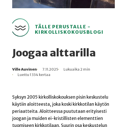
TÄLLE PERUSTALLE -
KIRKOLLISKOKOUSBLOGI
Joogaa alttarilla
Ville Auvinen
7.11.2025
Lukuaika 2 min
Kirjoittaja
Julkaistu
Lukuaika
Lukukertoja
Luettu 1 334 kertaa
Syksyn 2005 kirkolliskokouksen pisin keskustelu
käytiin aloitteesta, joka koski kirkkotilan käytön
periaatteita. Aloitteessa puututaan erityisesti
joogan ja muiden ei-kristillisten elementtien
tuomiseen kirkkotilaan. Suurin osa keskustelun