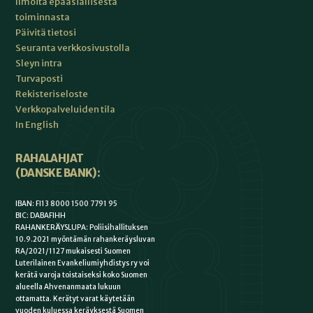
Ilmoita epäasiallisesta
toiminnasta
Päivitä tietosi
Seuranta verkkosivustolla
Sleyn intra
Turvaposti
Rekisteriseloste
Verkkopalveluiden tila
In English
RAHALAHJAT
(DANSKE BANK):
IBAN: FI13 8000 1500 7791 95
BIC: DABAFIHH
RAHANKERÄYSLUPA: Poliisihallituksen
10.9.2021 myöntämän rahankeräysluvan
RA/2021/1127 mukaisesti Suomen
Luterilainen Evankeliumiyhdistys ry voi
kerätä varoja toistaiseksi koko Suomen
alueella Ahvenanmaata lukuun
ottamatta. Kerätyt varat käytetään
vuoden kuluessa keräyksestä Suomen