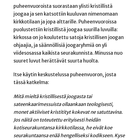
puheenvuoroista suorastaan ylisti kristillistä
joogaa ja sen katsottiin kuuluvan nimenomaan
kirkkotilaan ja jopa alttarille. Puheenvuoroissa
puolustettiin kristillistä joogaa suurilla luvuilla:
kirkossa on jo koulutettu satoja kristillisen joogan
ohjaajia, ja säännöllisiä joogaryhmiä on yli
viidesosassa kaikista seurakunnista. Minussa nuo
suuret luvut herättävät suurta huolta.
Itse käytin keskustelussa puheenvuoron, josta
tässä katkelma:
Mitä mieltä kristillisestä joogasta tai
sateenkaarimessuista ollaankaan teologisesti,
monet aktiiviset kristitityt kokevat ne satuttavina.
Jos näitä on toteutettu erityisesti heidän
kotiseurakuntansa kirkkotilassa, he eivät koe
seurakuntaansa enää hengelliseksi kodikseen. Kyse