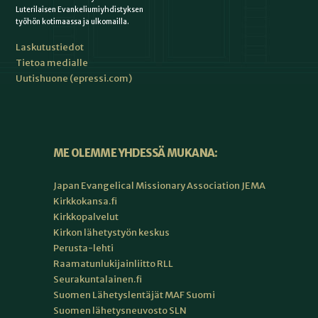
Luterilaisen Evankeliumiyhdistyksen
työhön kotimaassa ja ulkomailla.
Laskutustiedot
Tietoa medialle
Uutishuone (epressi.com)
ME OLEMME YHDESSÄ MUKANA:
Japan Evangelical Missionary Association JEMA
Kirkkokansa.fi
Kirkkopalvelut
Kirkon lähetystyön keskus
Perusta-lehti
Raamatunlukijainliitto RLL
Seurakuntalainen.fi
Suomen Lähetyslentäjät MAF Suomi
Suomen lähetysneuvosto SLN