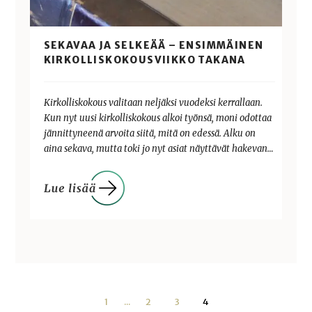
SEKAVAA JA SELKEÄÄ – ENSIMMÄINEN
KIRKOLLISKOKOUSVIIKKO TAKANA
Kirkolliskokous valitaan neljäksi vuodeksi kerrallaan.
Kun nyt uusi kirkolliskokous alkoi työnsä, moni odottaa
jännittyneenä arvoita siitä, mitä on edessä. Alku on
aina sekava, mutta toki jo nyt asiat näyttävät hakevan…
1
...
2
3
4