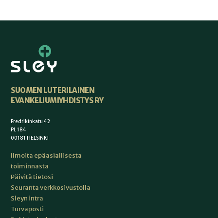
SUOMEN LUTERILAINEN
EVANKELIUMIYHDISTYS RY
Fredrikinkatu 42
PL 184
00181 HELSINKI
Ilmoita epäasiallisesta
toiminnasta
Päivitä tietosi
Seuranta verkkosivustolla
Sleyn intra
Turvaposti