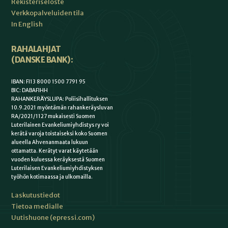
Rekisteriseloste
Verkkopalveluiden tila
In English
RAHALAHJAT
(DANSKE BANK):
IBAN: FI13 8000 1500 7791 95
BIC: DABAFIHH
RAHANKERÄYSLUPA: Poliisihallituksen
10.9.2021 myöntämän rahankeräysluvan
RA/2021/1127 mukaisesti Suomen
Luterilainen Evankeliumiyhdistys ry voi
kerätä varoja toistaiseksi koko Suomen
alueella Ahvenanmaata lukuun
ottamatta. Kerätyt varat käytetään
vuoden kuluessa keräyksestä Suomen
Luterilaisen Evankeliumiyhdistyksen
työhön kotimaassa ja ulkomailla.
Laskutustiedot
Tietoa medialle
Uutishuone (epressi.com)