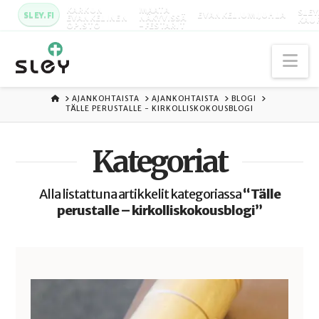
KARKUN
MAATA
SLEY
SLEY.FI
EVANKELIUMIJUHLA
EVANKELINEN
NÄKYVISSÄ
KAU
OPISTO
-FESTARIT
Na
ETUSIVU
AJANKOHTAISTA
AJANKOHTAISTA
BLOGI
TÄLLE PERUSTALLE - KIRKOLLISKOKOUSBLOGI
Kategoriat
Alla listattuna artikkelit kategoriassa
“Tälle
perustalle – kirkolliskokousblogi”