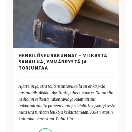
HENKILÖSEURAKUNNAT – VILKASTA
SANAILUA, YMMÄRRYSTÄ JA
TORJUNTAA
Ajattelin jo, että tällä istuntoviikolla en ehkä pidä
ensimmäistäkään täysituntopuheenvuoroa. Kuuntelin
ja ihailin selkeitä, rakentavia ja Raamattuun
ankkuroituneita puheenvuoroja avioliittokysymyksestä.
Mitä sitä turhaan leukoja keikuttamaan. Äsken irtosin
kuitenkin varrestani. Puhuttiin…