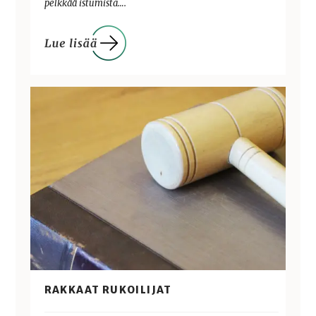
pelkkää istumista….
RAKKAAT RUKOILIJAT