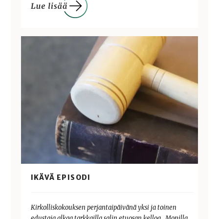
IKÄVÄ EPISODI
Kirkolliskokouksen perjantaipäivänä yksi ja toinen
edustaja alkaa tarkkailla salin etuosan kelloa. Monilla