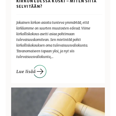
KIRKON EDESSÄ KOSKI – MITEN SIITÄ
SELVITÄÄN?
Jokainen kirkon asioita tunteva ymmärtää, että
kirkkomme on suurten muutosten edessä. Viime
kirkolliskokous asetti asiaa pohtimaan
tulevaisuuskomitean. Sen mietintöä pohti
kirkolliskokouksen oma tulevaisuusvaliokunta.
Tavanomaiseen tapaan yksi, ja nyt siis
tulevaisuusvaliokunta,…