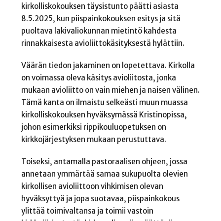
kirkolliskokouksen täysistunto päätti asiasta
8.5.2025, kun piispainkokouksen esitys ja sitä
puoltava lakivaliokunnan mietintö kahdesta
rinnakkaisesta avioliittokäsityksestä hylättiin.
Väärän tiedon jakaminen on lopetettava. Kirkolla
on voimassa oleva käsitys avioliitosta, jonka
mukaan avioliitto on vain miehen ja naisen välinen.
Tämä kanta on ilmaistu selkeästi muun muassa
kirkolliskokouksen hyväksymässä Kristinopissa,
johon esimerkiksi rippikouluopetuksen on
kirkkojärjestyksen mukaan perustuttava.
Toiseksi, antamalla pastoraalisen ohjeen, jossa
annetaan ymmärtää samaa sukupuolta olevien
kirkollisen avioliittoon vihkimisen olevan
hyväksyttyä ja jopa suotavaa, piispainkokous
ylittää toimivaltansa ja toimii vastoin