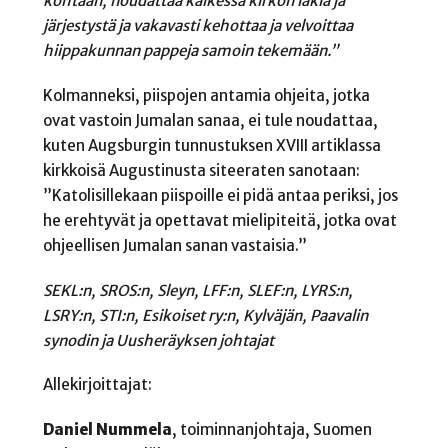
kohtaan, noudattaa kaikessa kirkon lakia ja
järjestystä ja vakavasti kehottaa ja velvoittaa
hiippakunnan pappeja samoin tekemään
.
”
Kolmanneksi, piispojen antamia ohjeita, jotka
ovat vastoin Jumalan sanaa, ei tule noudattaa,
kuten Augsburgin tunnustuksen XVIII artiklassa
kirkkoisä Augustinusta siteeraten sanotaan:
”
Katolisillekaan piispoille ei pidä antaa periksi, jos
he erehtyvät ja opettavat mielipiteitä, jotka ovat
ohjeellisen Jumalan sanan vastaisia.”
SEKL:n, SROS:n, Sleyn, LFF:n, SLEF:n, LYRS:n,
LSRY:n, STI:n, Esikoiset ry:n, Kylväjän, Paavalin
synodin ja Uusheräyksen johtajat
Allekirjoittajat:
Daniel Nummela
, toiminnanjohtaja, Suomen