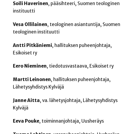
Soili Haverinen
, pääsihteeri, Suomen teologinen
instituutti
Vesa Ollilainen
, teologinen asiantuntija, Suomen
teologinen instituutti
Antti Pitkäniemi
, hallituksen puheenjohtaja,
Esikoiset ry
Eero Nieminen
, tiedotusvastaava, Esikoiset ry
Martti Leinonen
, hallituksen puheenjohtaja,
Lähetysyhdistys Kylväjä
Janne Aitta
, va. lähetysjohtaja, Lähetysyhdistys
Kylväjä
Eeva Pouke
, toiminnanjohtaja, Uusheräys