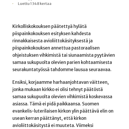
Kirjoittaja
Julkaistu
Lukuaika
Lukukertoja
Luettu 1 348 kertaa
Kirkolliskokouksen päätettyä hylätä
piispainkokouksen esityksen kahdesta
rinnakkaisesta avioliittokäsityksestä ja
piispainkokouksen annettua pastoraalisen
ohjeistuksen vihkimistä tai siunaamista pyytävien
samaa sukupuolta olevien parien kohtaamisesta
seurakuntatyössä tahdomme lausua seuraavaa.
Ensiksi, korjaamme harhaanjohtavan väitteen,
jonka mukaan kirkko ei olisi tehnyt päätöstä
samaa sukupuolta olevien vihkimistä koskevassa
asiassa. Tämä ei pidä paikkaansa. Suomen
evankelis-luterilaisen kirkon ylin päättävä elin on
usean kerran päättänyt, että kirkon
avioliittokäsitystä ei muuteta. Viimeksi