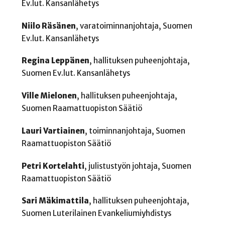
Ev.lut. Kansanlähetys
Niilo Räsänen
, varatoiminnanjohtaja, Suomen
Ev.lut. Kansanlähetys
Regina Leppänen
, hallituksen puheenjohtaja,
Suomen Ev.lut. Kansanlähetys
Ville Mielonen
, hallituksen puheenjohtaja,
Suomen Raamattuopiston Säätiö
Lauri Vartiainen
, toiminnanjohtaja, Suomen
Raamattuopiston Säätiö
Petri Kortelahti
, julistustyön johtaja, Suomen
Raamattuopiston Säätiö
Sari Mäkimattila
, hallituksen puheenjohtaja,
Suomen Luterilainen Evankeliumiyhdistys