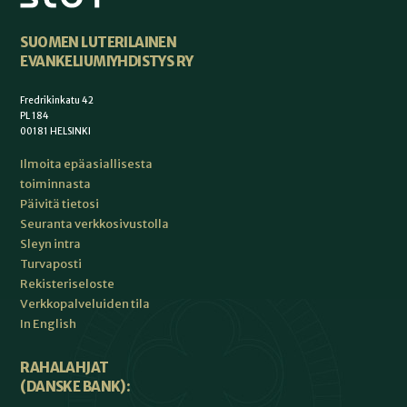
SUOMEN LUTERILAINEN
EVANKELIUMIYHDISTYS RY
Fredrikinkatu 42
PL 184
00181 HELSINKI
Ilmoita epäasiallisesta
toiminnasta
Päivitä tietosi
Seuranta verkkosivustolla
Sleyn intra
Turvaposti
Rekisteriseloste
Verkkopalveluiden tila
In English
RAHALAHJAT
(DANSKE BANK):