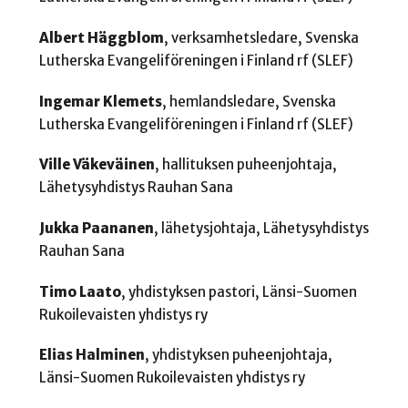
Albert Häggblom
, verksamhetsledare, Svenska
Lutherska Evangeliföreningen i Finland rf (SLEF)
Ingemar Klemets
, hemlandsledare, Svenska
Lutherska Evangeliföreningen i Finland rf (SLEF)
Ville Väkeväinen
, hallituksen puheenjohtaja,
Lähetysyhdistys Rauhan Sana
Jukka Paananen
, lähetysjohtaja, Lähetysyhdistys
Rauhan Sana
Timo Laato
, yhdistyksen pastori, Länsi-Suomen
Rukoilevaisten yhdistys ry
Elias Halminen
, yhdistyksen puheenjohtaja,
Länsi-Suomen Rukoilevaisten yhdistys ry