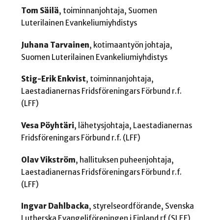
Tom Säilä
, toiminnanjohtaja, Suomen
Luterilainen Evankeliumiyhdistys
Juhana Tarvainen
, kotimaantyön johtaja,
Suomen Luterilainen Evankeliumiyhdistys
Stig-Erik Enkvist
, toiminnanjohtaja,
Laestadianernas Fridsföreningars Förbund r.f.
(LFF)
Vesa Pöyhtäri
, lähetysjohtaja, Laestadianernas
Fridsföreningars Förbund r.f. (LFF)
Olav Vikström
, hallituksen puheenjohtaja,
Laestadianernas Fridsföreningars Förbund r.f.
(LFF)
Ingvar Dahlbacka
, styrelseordförande, Svenska
Lutherska Evangeliföreningen i Finland rf (SLEF)