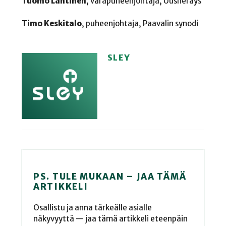
Tuomo Lahtinen
, varapuheenjohtaja, Uusheräys
Timo Keskitalo
, puheenjohtaja, Paavalin synodi
SLEY
PS. TULE MUKAAN – JAA TÄMÄ
ARTIKKELI
Osallistu ja anna tärkeälle asialle
näkyvyyttä — jaa tämä artikkeli eteenpäin