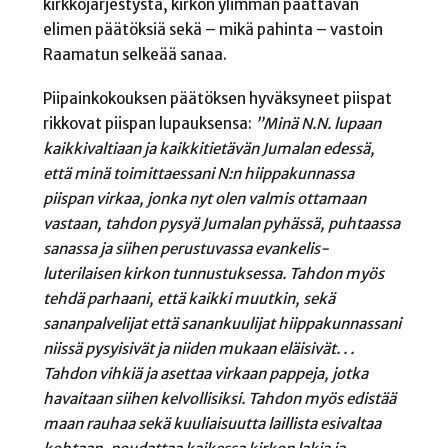
kirkkojärjestystä, kirkon ylimmän päättävän
elimen päätöksiä sekä – mikä pahinta – vastoin
Raamatun selkeää sanaa.
Piipainkokouksen päätöksen hyväksyneet piispat
rikkovat piispan lupauksensa:
”
Minä N.N. lupaan
kaikkivaltiaan ja kaikkitietävän Jumalan edessä,
että minä toimittaessani N:n hiippakunnassa
piispan virkaa, jonka nyt olen valmis ottamaan
vastaan, tahdon pysyä Jumalan pyhässä, puhtaassa
sanassa ja siihen perustuvassa evankelis-
luterilaisen kirkon tunnustuksessa. Tahdon myös
tehdä parhaani, että kaikki muutkin, sekä
sananpalvelijat että sanankuulijat hiippakunnassani
niissä pysyisivät ja niiden mukaan eläisivät. . .
Tahdon vihkiä ja asettaa virkaan pappeja, jotka
havaitaan siihen kelvollisiksi. Tahdon myös edistää
maan rauhaa sekä kuuliaisuutta laillista esivaltaa