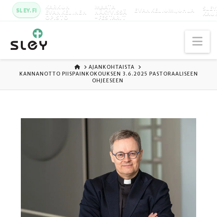
KARKUN
MAATA
SLEY
SLEY.FI
EVANKELIUMIJUHLA
EVANKELINEN
NÄKYVISSÄ
KAU
OPISTO
-FESTARIT
Na
ETUSIVU
AJANKOHTAISTA
KANNANOTTO PIISPAINKOKOUKSEN 3.6.2025 PASTORAALISEEN
OHJEESEEN