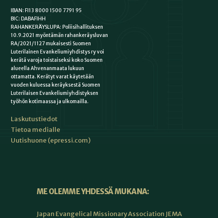
IBAN: FI13 8000 1500 7791 95
BIC: DABAFIHH
RAHANKERÄYSLUPA: Poliisihallituksen
10.9.2021 myöntämän rahankeräysluvan
RA/2021/1127 mukaisesti Suomen
Luterilainen Evankeliumiyhdistys ry voi
kerätä varoja toistaiseksi koko Suomen
alueella Ahvenanmaata lukuun
ottamatta. Kerätyt varat käytetään
vuoden kuluessa keräyksestä Suomen
Luterilaisen Evankeliumiyhdistyksen
työhön kotimaassa ja ulkomailla.
Laskutustiedot
Tietoa medialle
Uutishuone (epressi.com)
ME OLEMME YHDESSÄ MUKANA:
Japan Evangelical Missionary Association JEMA