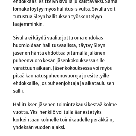
ehdokkaasi esittelyn sivulla julkaistavaksi. Sama
lomake löytyy myös hallitus-sivulta. Sivulla voit
tutustua Sleyn hallituksen työskentelyyn
laajemminkin.
Sivulla ei käydä vaalia: jotta oma ehdokas
huomioidaan hallitusvaalissa, täytyy Sleyn
jäsenen häntä ehdottaa pitämällä julkinen
puheenvuoro kesän jäsenkokouksessa sille
varattuun aikaan. Jäsenkokouksessa voi myös
pitää kannatuspuheenuvuoroja jo esitetyille
ehdokkaille, jos puheenjohtaja ja aikataulu sen
sallii.
Hallituksen jäsenen toimintakausi kestää kolme
vuotta. Yksi henkilö voi tulla äänestetyksi
korkeintaan kolmelle toimikaudelle peräkkäin,
yhdeksän vuoden ajaksi.