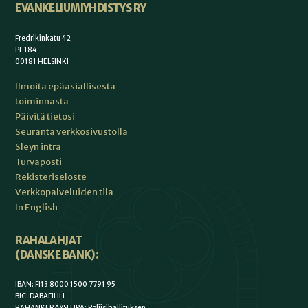
EVANKELIUMIYHDISTYS RY
Fredrikinkatu 42
PL 184
00181 HELSINKI
Ilmoita epäasiallisesta
toiminnasta
Päivitä tietosi
Seuranta verkkosivustolla
Sleyn intra
Turvaposti
Rekisteriseloste
Verkkopalveluiden tila
In English
RAHALAHJAT
(DANSKE BANK):
IBAN: FI13 8000 1500 7791 95
BIC: DABAFIHH
RAHANKERÄYSLUPA: Poliisihallituksen