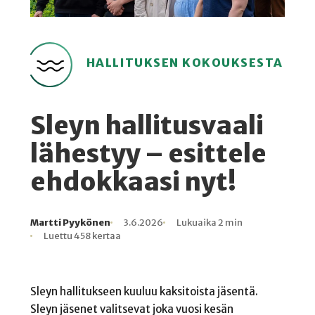
HALLITUKSEN KOKOUKSESTA
Sleyn hallitusvaali
lähestyy – esittele
ehdokkaasi nyt!
Martti Pyykönen
3.6.2026
Lukuaika 2 min
Kirjoittaja
Julkaistu
Lukuaika
Lukukertoja
Luettu 458 kertaa
Sleyn hallitukseen kuuluu kaksitoista jäsentä.
Sleyn jäsenet valitsevat joka vuosi kesän