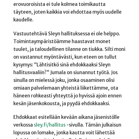
erovuoroisista ei tule kolmea toimikautta
täyteen, joten kaikkia voi ehdottaa myös uudelle
kaudelle.
Vastuutehtävä Sleyn hallituksessa ei ole helppo.
Toimintaympäristöämme haastavat monet
tuulet, ja taloudellinen tilanne on tiukka. Silti moni
on vastannut myöntävästi, kun eteen on tullut
kysymys: “Lähtisitkö sinä ehdokkaaksi Sleyn
hallitusvaaliin?” Jumala on siunannut työtä. Jos
sinulla on mielessä joku, jonka osaaminen olisi
omiaan palvelemaan yhteistä liikettämme, ota
häneen rohkeasti yhteyttä jo hyvissä ajoin ennen
kesän jäsenkokousta, ja pyydä ehdokkaaksi.
Ehdokkaat esitellään kevään aikana jäsenistölle
verkossa
sley.fi/hallitus
-sivulla. Tämän julkaisun
lopussa on lomake, jonka kautta voit lähettää