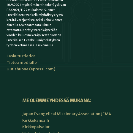
10.9.2021 myöntämän rahankeräysluvan
RA/2021/1127 mukaisesti Suomen
Luterilainen Evankeliumiyhdistys ry voi
kerätä varoja toistaiseksi koko Suomen
alueella Ahvenanmaata lukuun
ottamatta. Kerätyt varat käytetään
vuoden kuluessa keräyksestä Suomen
Luterilaisen Evankeliumiyhdistyksen
työhön kotimaassa ja ulkomailla.
Laskutustiedot
Tietoa medialle
Uutishuone (epressi.com)
ME OLEMME YHDESSÄ MUKANA:
Japan Evangelical Missionary Association JEMA
Kirkkokansa.fi
Kirkkopalvelut