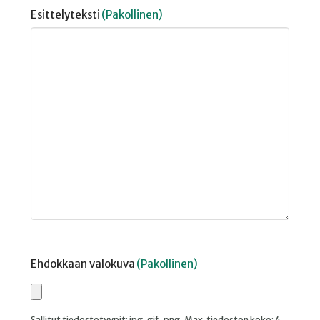
Esittelyteksti
(Pakollinen)
Ehdokkaan valokuva
(Pakollinen)
Sallitut tiedostotyypit: jpg, gif, png, Max. tiedoston koko: 4