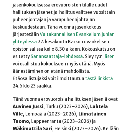
jäsenkokouksessa erovuoroisten tilalle uudet
hallituksen jäsenet ja hallitus valitsee vuosittain
puheenjohtajan ja varapuheenjohtajan
keskuudestaan. Tänä vuonna jäsenkokous
järjestetään
Valtakunnallisen Evankeliumijuhlan
yhteydessä
27. kesäkuuta Karkun evankelisen
opiston salissa kello 8.30 alkaen. Kokouskutsu on
esitetty
Sanansaattaja-lehdessä
. Sley ry:n
jäsen
voi osallistua kokoukseen myös etänä. Myös
äänestäminen on etänä mahdollista.
Etäosallistujaksi voit ilmoittautua
tästä linkistä
24.6 klo 23 saakka.
Tänä vuonna erovuoroisia hallituksen jäseniä ovat
Auvinen Jussi
, Turku (2023–2026),
Lahtela
Ville,
Lempäälä (2023–2026),
Liimatainen
Tuomo
, Lappeenranta (2023–2026) ja
Mäkimattila Sari
, Helsinki (2023–2026). Kellään