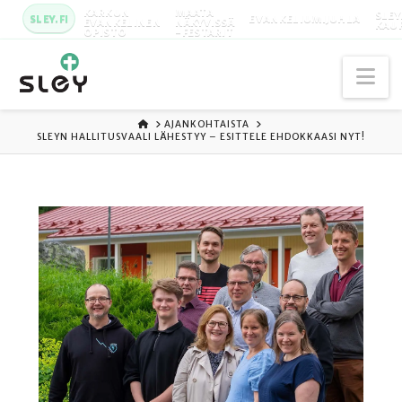
KARKUN
MAATA
SLEY
SLEY.FI
EVANKELIUMIJUHLA
EVANKELINEN
NÄKYVISSÄ
KAU
OPISTO
-FESTARIT
Na
ETUSIVU
AJANKOHTAISTA
SLEYN HALLITUSVAALI LÄHESTYY – ESITTELE EHDOKKAASI NYT!