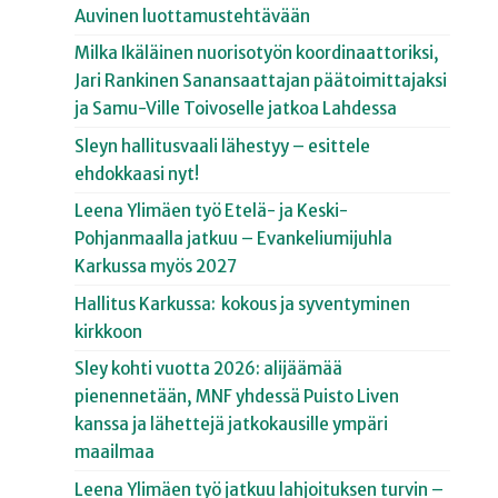
Auvinen luottamustehtävään
Milka Ikäläinen nuorisotyön koordinaattoriksi,
Jari Rankinen Sanansaattajan päätoimittajaksi
ja Samu-Ville Toivoselle jatkoa Lahdessa
Sleyn hallitusvaali lähestyy – esittele
ehdokkaasi nyt!
Leena Ylimäen työ Etelä- ja Keski-
Pohjanmaalla jatkuu – Evankeliumijuhla
Karkussa myös 2027
Hallitus Karkussa: kokous ja syventyminen
kirkkoon
Sley kohti vuotta 2026: alijäämää
pienennetään, MNF yhdessä Puisto Liven
kanssa ja lähettejä jatkokausille ympäri
maailmaa
Leena Ylimäen työ jatkuu lahjoituksen turvin –