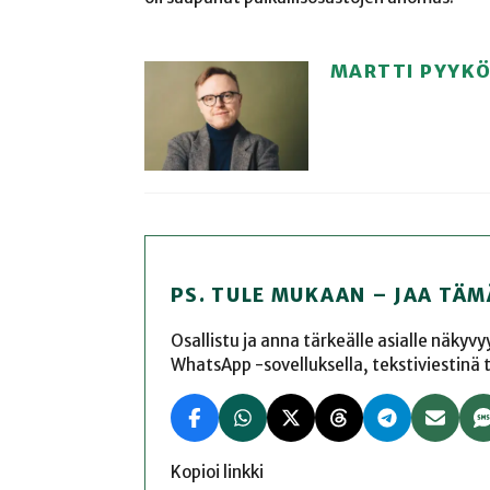
MARTTI PYYK
PS. TULE MUKAAN – JAA TÄM
Osallistu ja anna tärkeälle asialle näkyv
WhatsApp -sovelluksella, tekstiviestinä tai
Kopioi linkki