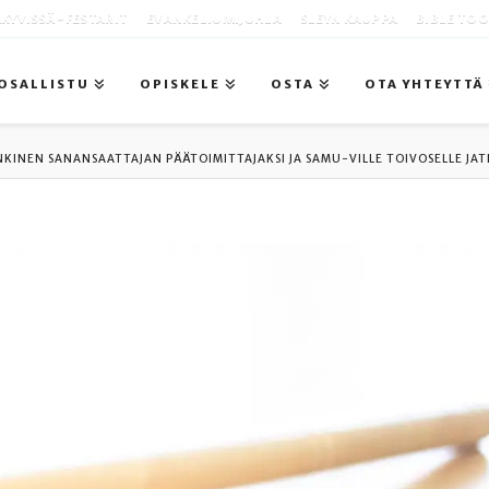
KYVISSÄ -FESTARIT
EVANKELIUMIJUHLA
SLEYN KAUPPA
BIBLE TO
OSALLISTU
OPISKELE
OSTA
OTA YHTEYTTÄ
KINEN SANANSAATTAJAN PÄÄTOIMITTAJAKSI JA SAMU-VILLE TOIVOSELLE JA