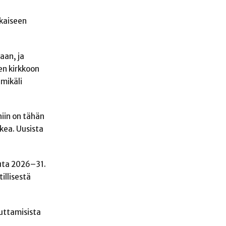
ukaiseen
aan, ja
en kirkkoon
 mikäli
niin on tähän
ukea. Uusista
uuta 2026–31.
illisestä
auttamisista