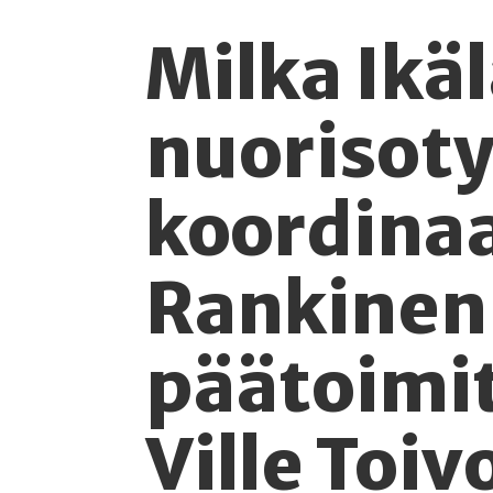
Milka Ikä
nuorisot
koordinaat
Rankinen
päätoimit
Ville Toiv