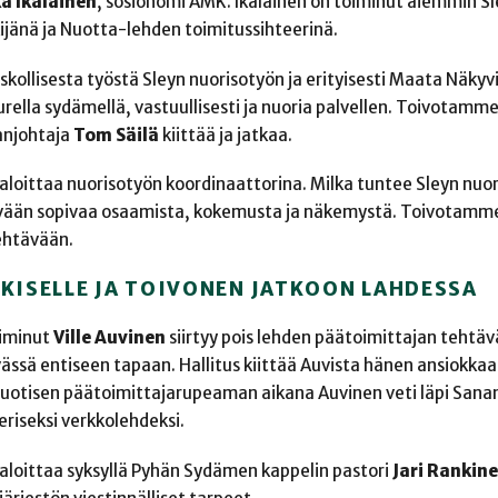
a Ikäläinen
, sosionomi AMK. Ikäläinen on toiminut aiemmin S
kijänä ja Nuotta-lehden toimitussihteerinä.
skollisesta työstä Sleyn nuorisotyön ja erityisesti Maata Näkyvi
urella sydämellä, vastuullisesti ja nuoria palvellen. Toivotamm
anjohtaja
Tom Säilä
kiittää ja jatkaa.
n aloittaa nuorisotyön koordinaattorina. Milka tuntee Sleyn nuor
ävään sopivaa osaamista, kokemusta ja näkemystä. Toivotamm
ehtävään.
KISELLE JA TOIVONEN JATKOON LAHDESSA
oiminut
Ville Auvinen
siirtyy pois lehden päätoimittajan tehtäv
ässä entiseen tapaan. Hallitus kiittää Auvista hänen ansiokka
otisen päätoimittajarupeaman aikana Auvinen veti läpi Sana
eriseksi verkkolehdeksi.
loittaa syksyllä Pyhän Sydämen kappelin pastori
Jari Rankin