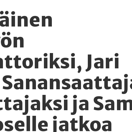
läinen
yön
toriksi, Jari
 Sanansaattaj
tajaksi ja Sa
oselle jatkoa