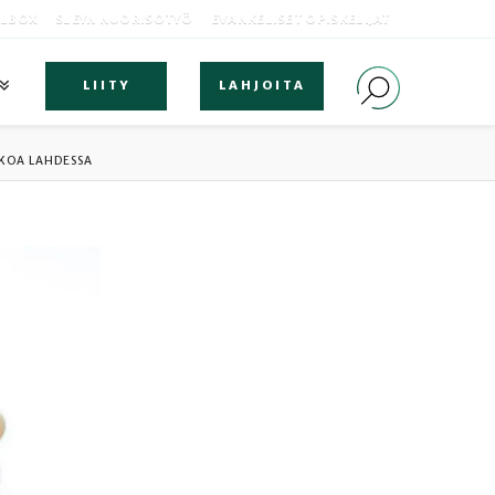
OLBOX
SLEYN NUORISOTYÖ
EVANKELISET OPISKELIJAT
LIITY
LAHJOITA
TKOA LAHDESSA