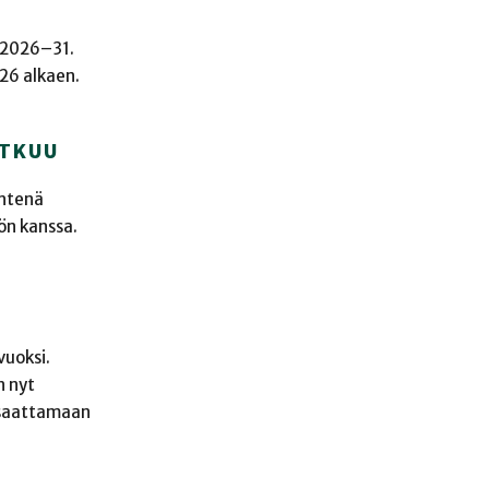
a 2026–31.
26 alkaen.
ATKUU
yhtenä
ön kanssa.
vuoksi.
n nyt
 saattamaan