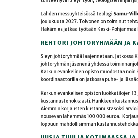
tuntee hyvin Sleyn työn, teologisen linjan ja 
Lahden messuyhteisössä teologi
Samu-Vill
joulukuuta 2027. Toivonen on toiminut teh
Häkämies jatkaa työtään Keski-Pohjanmaal
REHTORI JOHTORYHMÄÄN JA K
Sleyn johtoryhmää laajennetaan. Jatkossa K
johtoryhmän jäsenenä yhdessä toiminnanjoht
Karkun evankelinen opisto muodostaa noin k
koordinaattorilla on jatkossa puhe- ja läsn
Karkun evankelisen opiston luokkatilojen 1
kustannustehokkaasti. Hankkeen kustannusar
Aiemmin korjausten kustannustasoksi arvioi
nousevan lähemmäs 100 000 euroa. Korjaust
loppuun mahdollisimman kustannustehokkaa
UUSIA TUULIA KOTIMAASSA JA