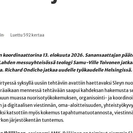
in
Luettu 592 kertaa
ön koordinaattorina 13. elokuuta 2026. Sanansaattajan pää
. Lahden messuyhteisössä teologi Samu-Ville Toivonen jatka
. Richard Ondicho jatkaa uudelle työkaudelle Helsingissä.
irtyessä syksyllä uusiin tehtäviin avattiin haettavaksi Sleyn nuo
ääräaikaan mennessä tehtävään saapui kahdeksan hakemusta se
muun muassa nuorisotyökokemuksen, organisointi- ja koordinoi
en ja digitaalisen viestinnän, oma-aloitteisuuden, yhteistyökyvy
uksi katsottiin myös kokemus tapahtumatuotannosta, viestinnä
irkon järjestökentän tuntemus.