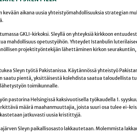
n kevään aikana uusia yhteistyömahdollisuuksia strategian m
ä.
umassa GKLI-kirkoksi. Sleyllä on yhteyksiä kirkkoon entuudest
utua mahdollisuus opetustyöhön. Yhteydet Istanbulin luterilaise
öllisen projektityöntekijän lähettäminen kirkon seurakuntiin,
 tukea Sleyn työtä Pakistanissa. Käytännössä yhteistyö Pakista
n saatu pientä, yksittäisestä kolehdista saatua taloudellista t
 lähetystyön toimikunnalle.
n pastorina Helsingissä kaksivuotisella työkaudella 1. syysk
ittävä määrä maahanmuuttajia, joista suuri osa tulee ei-krist
kastetaan jatkuvasti uusia kristittyjä.
Alajärven Sleyn paikallisosasto lakkautetaan. Molemmista lakk