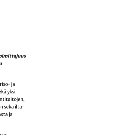
toimittajuus
a
riso- ja
kä yksi
ntitaitojen,
n sekä ilta-
stä ja