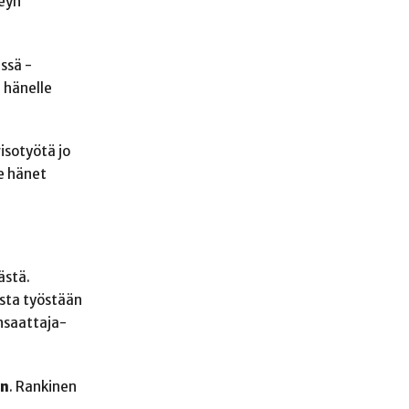
leyn
ssä -
e hänelle
isotyötä jo
e hänet
ästä.
asta työstään
nsaattaja-
en
. Rankinen