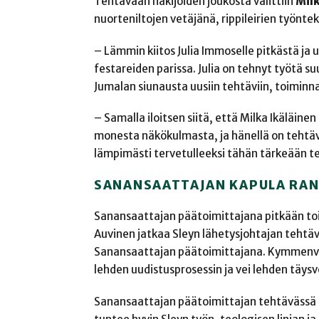
Tehtävään hakijoiden joukosta valittiin
Milk
nuorteniltojen vetäjänä, rippileirien työnte
– Lämmin kiitos Julia Immoselle pitkästä ja u
festareiden parissa. Julia on tehnyt työtä su
Jumalan siunausta uusiin tehtäviin, toiminn
– Samalla iloitsen siitä, että Milka Ikäläine
monesta näkökulmasta, ja hänellä on teht
lämpimästi tervetulleeksi tähän tärkeään t
SANANSAATTAJAN KAPULA RAN
Sanansaattajan päätoimittajana pitkään t
Auvinen jatkaa Sleyn lähetysjohtajan tehtäv
Sanansaattajan päätoimittajana. Kymmenvu
lehden uudistusprosessin ja vei lehden täysv
Sanansaattajan päätoimittajan tehtävässä a