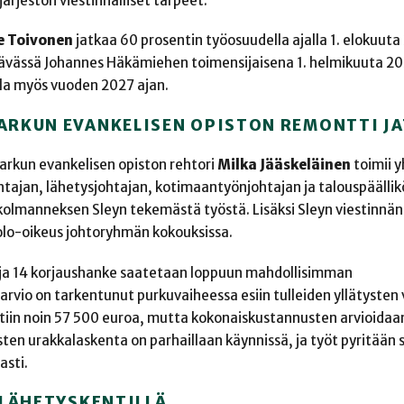
järjestön viestinnälliset tarpeet.
e Toivonen
jatkaa 60 prosentin työosuudella ajalla 1. elokuut
tävässä Johannes Häkämiehen toimensijaisena 1. helmikuuta 20
la myös vuoden 2027 ajan.
ARKUN EVANKELISEN OPISTON REMONTTI J
arkun evankelisen opiston rehtori
Milka Jääskeläinen
toimii 
ajan, lähetysjohtajan, kotimaantyönjohtajan ja talouspäällik
olmanneksen Sleyn tekemästä työstä. Lisäksi Sleyn viestinnän
äolo-oikeus johtoryhmän kokouksissa.
3 ja 14 korjaushanke saatetaan loppuun mahdollisimman
vio on tarkentunut purkuvaiheessa esiin tulleiden yllätysten 
tiin noin 57 500 euroa, mutta kokonaiskustannusten arvioidaa
en urakkalaskenta on parhaillaan käynnissä, ja työt pyritään
sti.
 LÄHETYSKENTILLÄ