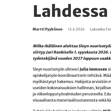
Lahdessa
Martti Pyykönen
12.6.2026
Lukuaika 3 m
Kirjoittaja
Julkaistu
Lukuaika
Lukukertoja
Milka Ikäläinen aloittaa Sleyn nuorisoty
siirtyy Jari Rankiselle 1. syyskuuta 2026
työntekijänä vuoden 2027 loppuun saakka
Sleyn nuorisotyön sihteeri
Julia Immosen
si
opiskelijatyön koordinaattorin tehtävä. M
myöhästynyt hakemus. Hakijoita arvioitiin 
useiden kokonaisuuksien hallinnan, kirjallis
ja viikonlopputyövalmiuden perusteella. Ed
visuaalisesta materiaalituotannosta sekä k