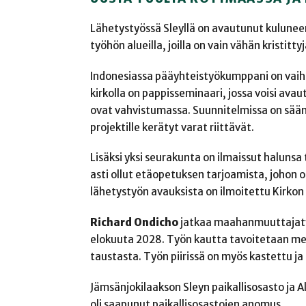
Lähetystyössä Sleyllä on avautunut kulunee
työhön alueilla, joilla on vain vähän kristittyj
Indonesiassa pääyhteistyökumppani on vaiht
kirkolla on pappisseminaari, jossa voisi ava
ovat vahvistumassa. Suunnitelmissa on säänn
projektille kerätyt varat riittävät.
Lisäksi yksi seurakunta on ilmaissut halunsa
asti ollut etäopetuksen tarjoamista, johon o
lähetystyön avauksista on ilmoitettu Kirkon
Richard Ondicho
jatkaa maahanmuuttajatyö
elokuuta 2028. Työn kautta tavoitetaan merk
taustasta. Työn piirissä on myös kastettu ja 
Jämsänjokilaakson Sleyn paikallisosasto ja 
oli saapunut paikallisosastojen anomus.