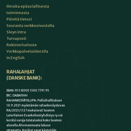
Ilmoita epäasiallisesta
toiminnasta
Päivitä tietosi
Seuranta verkkosivustolla
Sleyn intra
Turvaposti
Rekisteriseloste
Verkkopalveluiden tila
In English
RAHALAHJAT
(DANSKE BANK):
IBAN: FI13 8000 1500 7791 95
BIC: DABAFIHH
RAHANKERÄYSLUPA: Poliisihallituksen
10.9.2021 myöntämän rahankeräysluvan
RA/2021/1127 mukaisesti Suomen
Luterilainen Evankeliumiyhdistys ry voi
kerätä varoja toistaiseksi koko Suomen
alueella Ahvenanmaata lukuun
ottamatta. Kerätyt varat käytetään