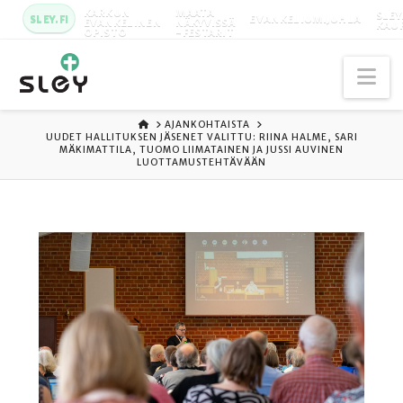
KARKUN
MAATA
SLEY
SLEY.FI
EVANKELIUMIJUHLA
EVANKELINEN
NÄKYVISSÄ
KAU
OPISTO
-FESTARIT
Na
ETUSIVU
AJANKOHTAISTA
UUDET HALLITUKSEN JÄSENET VALITTU: RIINA HALME, SARI
MÄKIMATTILA, TUOMO LIIMATAINEN JA JUSSI AUVINEN
LUOTTAMUSTEHTÄVÄÄN