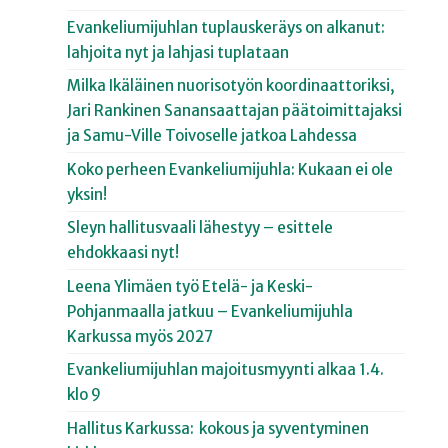
Evankeliumijuhlan tuplauskeräys on alkanut:
lahjoita nyt ja lahjasi tuplataan
Milka Ikäläinen nuorisotyön koordinaattoriksi,
Jari Rankinen Sanansaattajan päätoimittajaksi
ja Samu-Ville Toivoselle jatkoa Lahdessa
Koko perheen Evankeliumijuhla: Kukaan ei ole
yksin!
Sleyn hallitusvaali lähestyy – esittele
ehdokkaasi nyt!
Leena Ylimäen työ Etelä- ja Keski-
Pohjanmaalla jatkuu – Evankeliumijuhla
Karkussa myös 2027
Evankeliumijuhlan majoitusmyynti alkaa 1.4.
klo 9
Hallitus Karkussa: kokous ja syventyminen