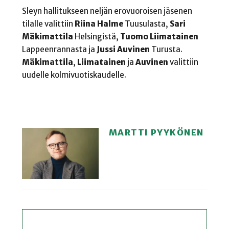
Sleyn hallitukseen neljän erovuoroisen jäsenen
tilalle valittiin
Riina Halme
Tuusulasta,
Sari
Mäkimattila
Helsingistä,
Tuomo
Liimatainen
Lappeenrannasta ja
Jussi
Auvinen
Turusta.
Mäkimattila
,
Liimatainen
ja
Auvinen
valittiin
uudelle kolmivuotiskaudelle.
MARTTI PYYKÖNEN