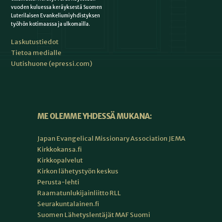
vuoden kuluessa keräyksestä Suomen
Luterilaisen Evankeliumiyhdistyksen
työhön kotimaassa ja ulkomailla.
Laskutustiedot
Tietoa medialle
Uutishuone (epressi.com)
ME OLEMME YHDESSÄ MUKANA:
Japan Evangelical Missionary Association JEMA
Kirkkokansa.fi
Kirkkopalvelut
Kirkon lähetystyön keskus
Perusta-lehti
Raamatunlukijainliitto RLL
Seurakuntalainen.fi
Suomen Lähetyslentäjät MAF Suomi