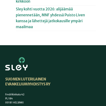
kirkkoon
Sley kohti vuotta 2026: alijäämää
pienennetään, MNF yhdessä Puisto Liven
kanssa ja lähettejä jatkokausille ympäri
maailmaa
SUOMEN LUTERILAINEN
EVANKELIUMIYHDISTYS RY
Fredrikinkatu 42
PL 184
00181 HELSINKI