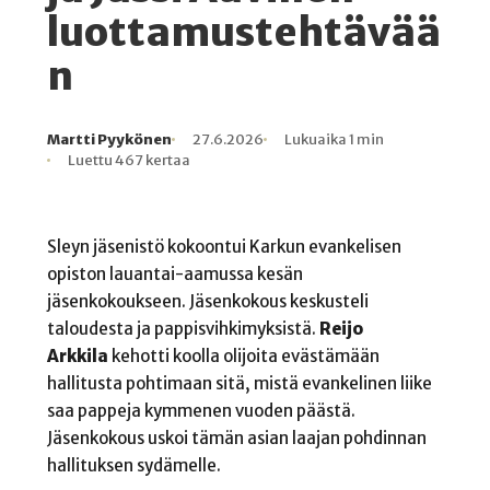
luottamustehtävää
n
Martti Pyykönen
27.6.2026
Lukuaika 1 min
Kirjoittaja
Julkaistu
Lukuaika
Lukukertoja
Luettu 467 kertaa
Sleyn jäsenistö kokoontui Karkun evankelisen
opiston lauantai-aamussa kesän
jäsenkokoukseen. Jäsenkokous keskusteli
taloudesta ja pappisvihkimyksistä.
Reijo
Arkkila
kehotti koolla olijoita evästämään
hallitusta pohtimaan sitä, mistä evankelinen liike
saa pappeja kymmenen vuoden päästä.
Jäsenkokous uskoi tämän asian laajan pohdinnan
hallituksen sydämelle.