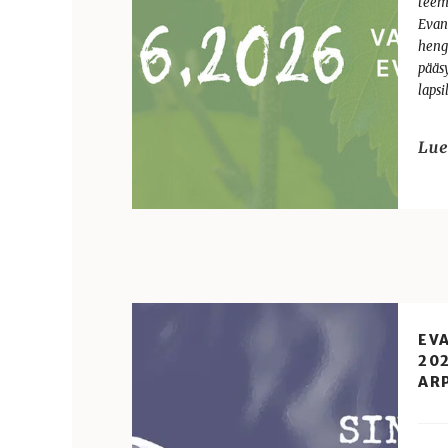
teem
Evan
heng
pääs
lapsi
EV
20
AR