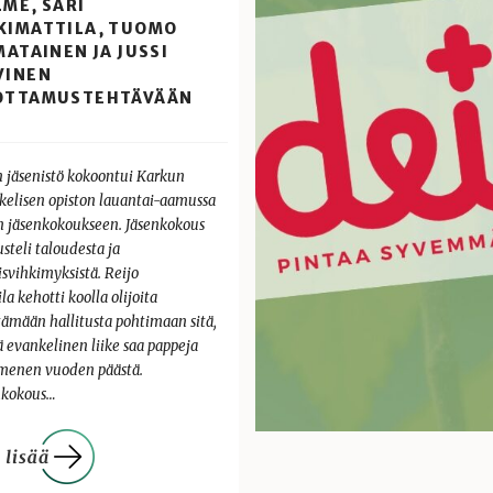
ME, SARI
KIMATTILA, TUOMO
MATAINEN JA JUSSI
VINEN
OTTAMUSTEHTÄVÄÄN
n jäsenistö kokoontui Karkun
kelisen opiston lauantai-aamussa
n jäsenkokoukseen. Jäsenkokous
steli taloudesta ja
isvihkimyksistä. Reijo
la kehotti koolla olijoita
tämään hallitusta pohtimaan sitä,
ä evankelinen liike saa pappeja
enen vuoden päästä.
nkokous…