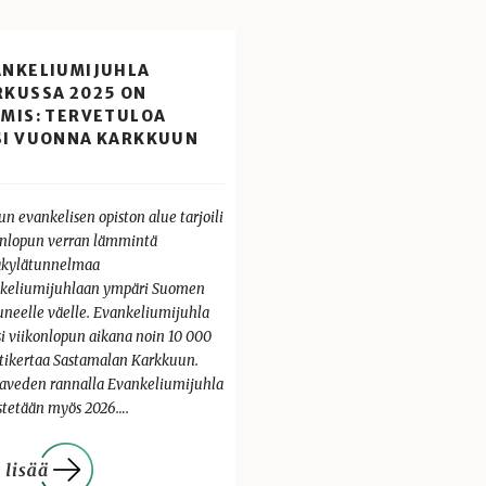
ANKELIUMIJUHLA
RKUSSA 2025 ON
LMIS: TERVETULOA
SI VUONNA KARKKUUN
n evankelisen opiston alue tarjoili
onlopun verran lämmintä
akylätunnelmaa
keliumijuhlaan ympäri Suomen
uneelle väelle. Evankeliumijuhla
si viikonlopun aikana noin 10 000
tikertaa Sastamalan Karkkuun.
aveden rannalla Evankeliumijuhla
estetään myös 2026….