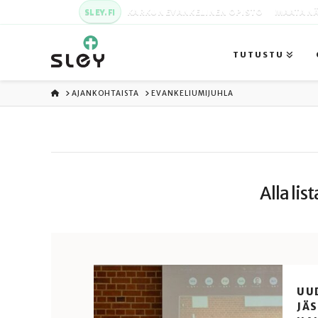
SLEY.FI
KARKUN EVANKELINEN OPISTO
MAATA NÄ
TUTUSTU
ETUSIVU
AJANKOHTAISTA
EVANKELIUMIJUHLA
Alla lis
UU
JÄS