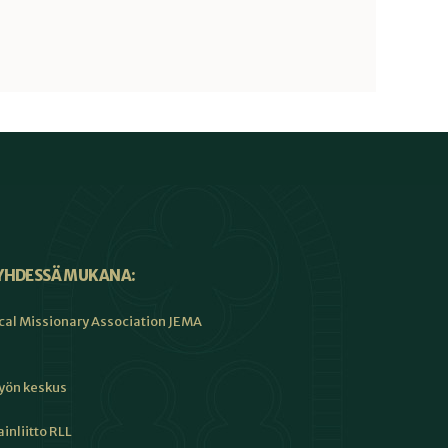
YHDESSÄ MUKANA:
cal Missionary Association JEMA
työn keskus
inliitto RLL