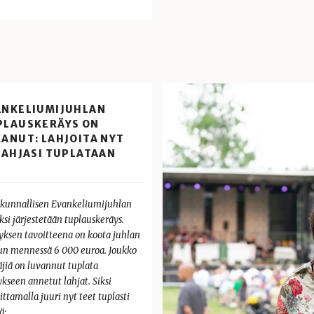
ANKELIUMIJUHLAN
PLAUSKERÄYS ON
ANUT: LAHJOITA NYT
LAHJASI TUPLATAAN
akunnallisen Evankeliumijuhlan
si järjestetään tuplauskeräys.
yksen tavoitteena on koota juhlan
un mennessä 6 000 euroa. Joukko
äjiä on luvannut tuplata
kseen annetut lahjat. Siksi
ittamalla juuri nyt teet tuplasti
ä:…