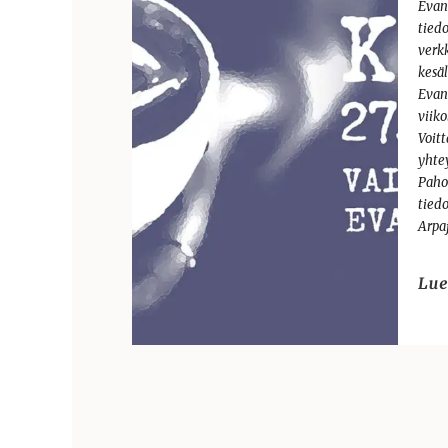
Evan
tiedo
verkk
kesä
Evan
viiko
Voitt
yhte
Paho
tiedo
Arpa