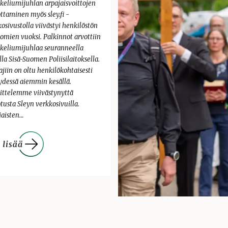
keliumijuhlan arpajaisvoittojen
ttaminen myös sley.fi -
osivustolla viivästyi henkilöstön
lomien vuoksi. Palkinnot arvottiin
keliumijuhlaa seuranneella
lla Sisä-Suomen Poliisilaitoksella.
ajiin on oltu henkilökohtaisesti
ydessä aiemmin kesällä.
ittelemme viivästynyttä
tusta Sleyn verkkosivuilla.
jaisten…