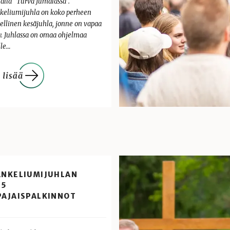
alla ”Turva Jumalassa”.
keliumijuhla on koko perheen
ellinen kesäjuhla, jonne on vapaa
y. Juhlassa on omaa ohjelmaa
lle…
ANKELIUMIJUHLAN
25
PAJAISPALKINNOT