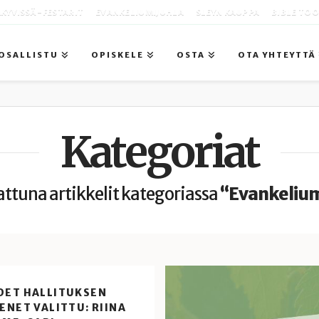
KYVISSÄ -FESTARIT
EVANKELIUMIJUHLA
SLEYN KAUPPA
BIBLE TO
OSALLISTU
OPISKELE
OSTA
OTA YHTEYTTÄ
Kategoriat
tattuna artikkelit kategoriassa
“Evankelium
DET HALLITUKSEN
ENET VALITTU: RIINA