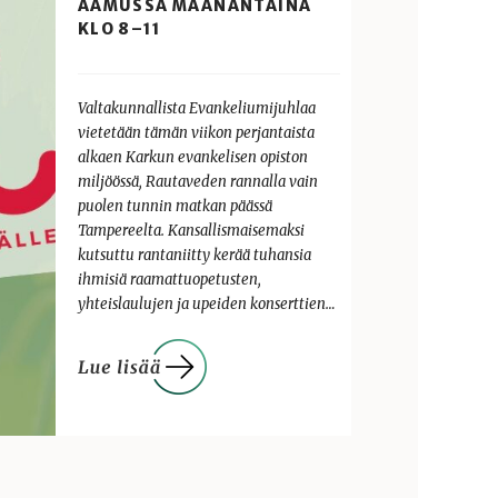
AAMUSSA MAANANTAINA
KLO 8–11
Valtakunnallista Evankeliumijuhlaa
vietetään tämän viikon perjantaista
alkaen Karkun evankelisen opiston
miljöössä, Rautaveden rannalla vain
puolen tunnin matkan päässä
Tampereelta. Kansallismaisemaksi
kutsuttu rantaniitty kerää tuhansia
ihmisiä raamattuopetusten,
yhteislaulujen ja upeiden konserttien…