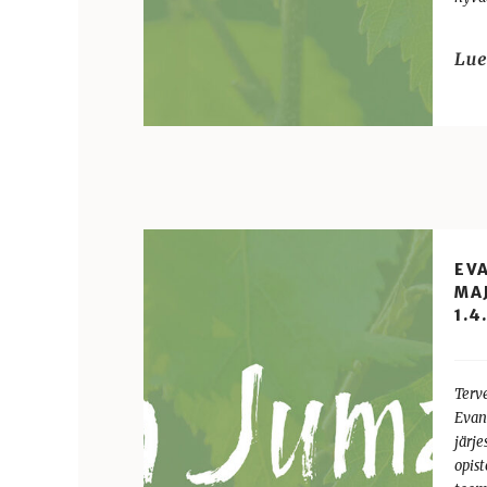
EV
MA
1.4
Terv
Evan
järj
opis