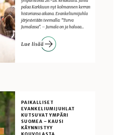
ympäristössä 26.–28. kesäkuuta. Juhla
palaa Karkkuun nyt kolmannen kerran
historiansa aikana. Evankeliumijuhla
järjestetään teemalla: ”Turva
Jumalassa”. – Jumala on ja haluaa…
PAIKALLISET
EVANKELIUMIJUHLAT
KUTSUVAT YMPÄRI
SUOMEA – KAUSI
KÄYNNISTYY
KOUVOLASTA