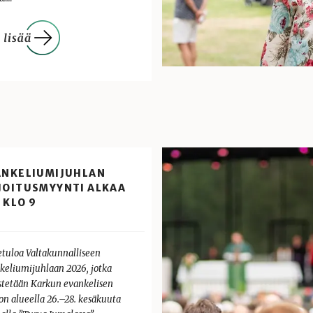
ANKELIUMIJUHLAN
JOITUSMYYNTI ALKAA
. KLO 9
etuloa Valtakunnalliseen
keliumijuhlaan 2026, jotka
estetään Karkun evankelisen
ton alueella 26.–28. kesäkuuta