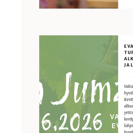
EV
TU
ALK
JA 
Valt
hyväk
Kerä
alku
yritt
keräy
lahjo
hyvä