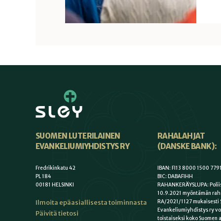
SUOMEN LUTERILAINEN
RAHALAHJAT
EVANKELIUMIYHDISTYS RY
(DANSKE BANK):
Fredrikinkatu 42
IBAN: FI13 8000 1500 779
PL 184
BIC: DABAFIHH
00181 HELSINKI
RAHANKERÄYSLUPA: Poliis
10.9.2021 myöntämän rah
Ilmoita epäasiallisesta toiminnasta
RA/2021/1127 mukaisesti 
Evankeliumiyhdistys ry vo
Päivitä tietosi
toistaiseksi koko Suomen a