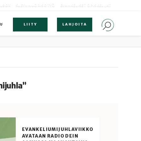
OLBOX
SLEYN NUORISOTYÖ
EVANKELISET OPISKELIJAT
LIITY
LAHJOITA
ijuhla”
EVANKELIUMIJUHLAVIIKKO
AVATAAN RADIO DEIN