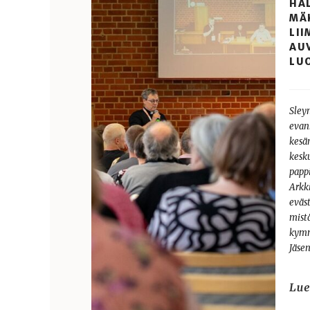
HAL
MÄ
LII
AU
LU
Sley
evan
kesä
kesku
papp
Arkki
eväs
mist
kymm
Jäse