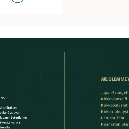
ME OLEMME 
Japan Evangeli
1 95
Kirkkokansa.fi
Kirkkopalvelut
ihallituksen
Kirkon lähetys
ankeräysluvan
Perusta-lehti
Suomen Luterilainen
i kerätä varoja
Raamatunlukija
lueella