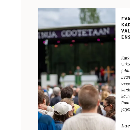
EV
KA
VA
EN
Karku
viik
juhl
Evan
saap
kerä
käyn
Raut
järj