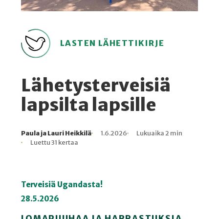
LASTEN LÄHETTIKIRJE
Lähetysterveisiä
lapsilta lapsille
Paula ja Lauri Heikkilä
1.6.2026
Lukuaika 2 min
Kirjoittaja
Julkaistu
Lukuaika
Lukukertoja
Luettu 31 kertaa
Terveisiä Ugandasta!
28.5.2026
LOMAPUUHAA JA HARRASTUKSIA