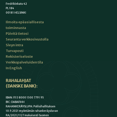
Fredrikinkatu 42
PL 184
00181 HELSINKI
Ilmoita epäasiallisesta
toiminnasta
Päivitä tietosi
Seuranta verkkosivustolla
Sleyn intra
Turvaposti
Rekisteriseloste
Verkkopalveluiden tila
In English
RAHALAHJAT
(DANSKE BANK):
IBAN: FI13 8000 1500 7791 95
BIC: DABAFIHH
RAHANKERÄYSLUPA: Poliisihallituksen
10.9.2021 myöntämän rahankeräysluvan
RA/2021/1127 mukaisesti Suomen