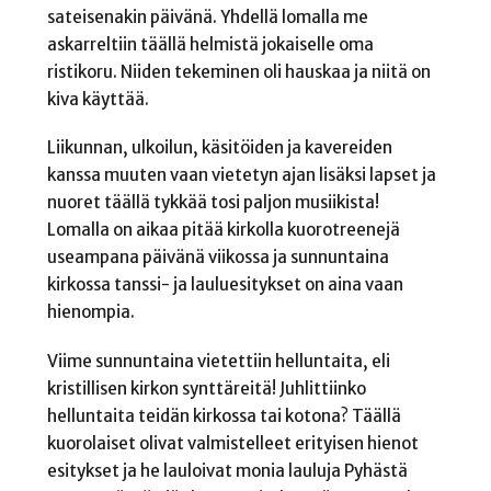
sateisenakin päivänä. Yhdellä lomalla me
askarreltiin täällä helmistä jokaiselle oma
ristikoru. Niiden tekeminen oli hauskaa ja niitä on
kiva käyttää.
Liikunnan, ulkoilun, käsitöiden ja kavereiden
kanssa muuten vaan vietetyn ajan lisäksi lapset ja
nuoret täällä tykkää tosi paljon musiikista!
Lomalla on aikaa pitää kirkolla kuorotreenejä
useampana päivänä viikossa ja sunnuntaina
kirkossa tanssi- ja lauluesitykset on aina vaan
hienompia.
Viime sunnuntaina vietettiin helluntaita, eli
kristillisen kirkon synttäreitä! Juhlittiinko
helluntaita teidän kirkossa tai kotona? Täällä
kuorolaiset olivat valmistelleet erityisen hienot
esitykset ja he lauloivat monia lauluja Pyhästä