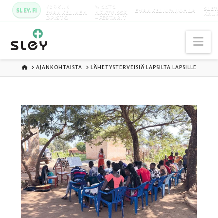
KARKUN
MAATA
SLEY
SLEY.FI
EVANKELIUMIJUHLA
EVANKELINEN
NÄKYVISSÄ
KAU
OPISTO
-FESTARIT
Na
ETUSIVU
AJANKOHTAISTA
LÄHETYSTERVEISIÄ LAPSILTA LAPSILLE