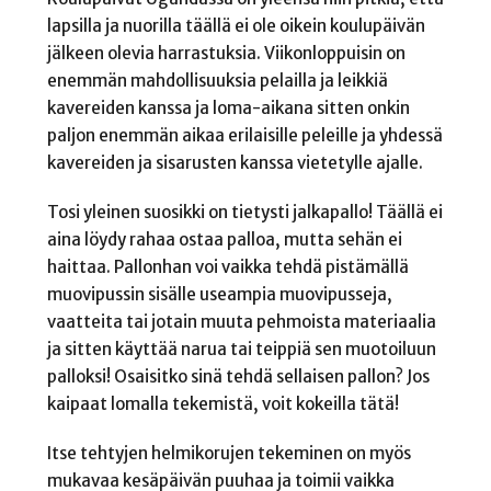
lapsilla ja nuorilla täällä ei ole oikein koulupäivän
jälkeen olevia harrastuksia. Viikonloppuisin on
enemmän mahdollisuuksia pelailla ja leikkiä
kavereiden kanssa ja loma-aikana sitten onkin
paljon enemmän aikaa erilaisille peleille ja yhdessä
kavereiden ja sisarusten kanssa vietetylle ajalle.
Tosi yleinen suosikki on tietysti jalkapallo! Täällä ei
aina löydy rahaa ostaa palloa, mutta sehän ei
haittaa. Pallonhan voi vaikka tehdä pistämällä
muovipussin sisälle useampia muovipusseja,
vaatteita tai jotain muuta pehmoista materiaalia
ja sitten käyttää narua tai teippiä sen muotoiluun
palloksi! Osaisitko sinä tehdä sellaisen pallon? Jos
kaipaat lomalla tekemistä, voit kokeilla tätä!
Itse tehtyjen helmikorujen tekeminen on myös
mukavaa kesäpäivän puuhaa ja toimii vaikka