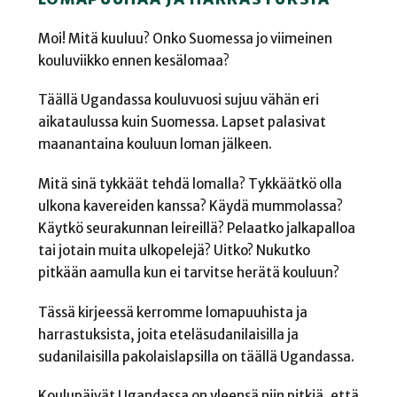
Moi! Mitä kuuluu? Onko Suomessa jo viimeinen
kouluviikko ennen kesälomaa?
Täällä Ugandassa kouluvuosi sujuu vähän eri
aikataulussa kuin Suomessa. Lapset palasivat
maanantaina kouluun loman jälkeen.
Mitä sinä tykkäät tehdä lomalla? Tykkäätkö olla
ulkona kavereiden kanssa? Käydä mummolassa?
Käytkö seurakunnan leireillä? Pelaatko jalkapalloa
tai jotain muita ulkopelejä? Uitko? Nukutko
pitkään aamulla kun ei tarvitse herätä kouluun?
Tässä kirjeessä kerromme lomapuuhista ja
harrastuksista, joita eteläsudanilaisilla ja
sudanilaisilla pakolaislapsilla on täällä Ugandassa.
Koulupäivät Ugandassa on yleensä niin pitkiä, että