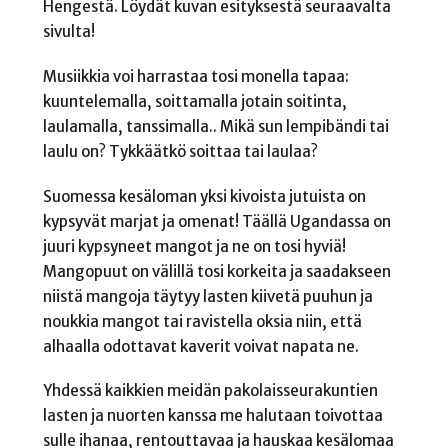
Hengestä. Löydät kuvan esityksestä seuraavalta
sivulta!
Musiikkia voi harrastaa tosi monella tapaa:
kuuntelemalla, soittamalla jotain soitinta,
laulamalla, tanssimalla.. Mikä sun lempibändi tai
laulu on? Tykkäätkö soittaa tai laulaa?
Suomessa kesäloman yksi kivoista jutuista on
kypsyvät marjat ja omenat! Täällä Ugandassa on
juuri kypsyneet mangot ja ne on tosi hyviä!
Mangopuut on välillä tosi korkeita ja saadakseen
niistä mangoja täytyy lasten kiivetä puuhun ja
noukkia mangot tai ravistella oksia niin, että
alhaalla odottavat kaverit voivat napata ne.
Yhdessä kaikkien meidän pakolaisseurakuntien
lasten ja nuorten kanssa me halutaan toivottaa
sulle ihanaa, rentouttavaa ja hauskaa kesälomaa