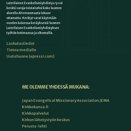
Luterilainen Evankeliumiyhdistys ry voi
kerätä varoja toistaiseksi koko Suomen
alueella Ahvenanmaata lukuun
ottamatta. Kerätyt varat käytetään
vuoden kuluessa keräyksestä Suomen
Luterilaisen Evankeliumiyhdistyksen
työhön kotimaassa ja ulkomailla.
Laskutustiedot
Tietoa medialle
Uutishuone (epressi.com)
ME OLEMME YHDESSÄ MUKANA:
Japan Evangelical Missionary Association JEMA
Kirkkokansa.fi
Kirkkopalvelut
Kirkon lähetystyön keskus
Perusta-lehti