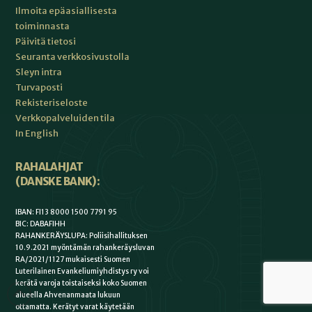
Ilmoita epäasiallisesta
toiminnasta
Päivitä tietosi
Seuranta verkkosivustolla
Sleyn intra
Turvaposti
Rekisteriseloste
Verkkopalveluiden tila
In English
RAHALAHJAT
(DANSKE BANK):
IBAN: FI13 8000 1500 7791 95
BIC: DABAFIHH
RAHANKERÄYSLUPA: Poliisihallituksen
10.9.2021 myöntämän rahankeräysluvan
RA/2021/1127 mukaisesti Suomen
Luterilainen Evankeliumiyhdistys ry voi
kerätä varoja toistaiseksi koko Suomen
alueella Ahvenanmaata lukuun
ottamatta. Kerätyt varat käytetään