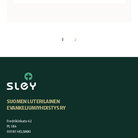
1
2
SUOMEN LUTERILAINEN
EVANKELIUMIYHDISTYS RY
Fredrikinkatu 42
PL 184
00181 HELSINKI