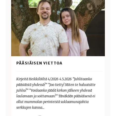
PÄÄSIÄISEN VIETTOA
Kirjeitä Heikkilöiltä 4/2026 4.5.2026 ”Juhlitaanko
pääsiäistä yhdessä?” ”Joo tietty! Miten te haluaisitte
juhlia?” ”Voidaanko jäädä kirkon jälkeen yhdessä
laulamaan ja soittamaan?” Tänäkään pääsiäisenä ei
ollut mummolan perinteistä suklaamunajahtia
serkkujen kanssa…