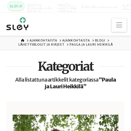
KARKUN
MAATA
SLEY
SLEY.FI
EVANKELIUMIJUHLA
EVANKELINEN
NÄKYVISSÄ
KAU
OPISTO
-FESTARIT
Na
ETUSIVU
AJANKOHTAISTA
AJANKOHTAISTA
BLOGI
LÄHETYSBLOGIT JA KIRJEET
PAULA JA LAURI HEIKKILÄ
Kategoriat
Alla listattuna artikkelit kategoriassa
“Paula
ja Lauri Heikkilä”