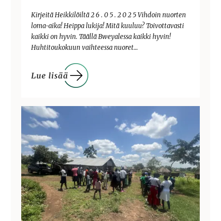
Kirjeitä Heikkilöiltä 2 6 . 0 5 . 2 0 2 5 Vihdoin nuorten
loma-aika! Heippa lukija! Mitä kuuluu? Toivottavasti
kaikki on hyvin. Täällä Bweyalessa kaikki hyvin!
Huhtitoukokuun vaihteessa nuoret…