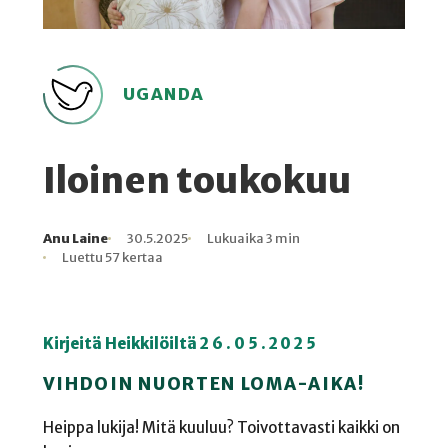
UGANDA
Iloinen toukokuu
Anu Laine
30.5.2025
Lukuaika 3 min
Kirjoittaja
Julkaistu
Lukuaika
Lukukertoja
Luettu 57 kertaa
Kirjeitä Heikkilöiltä 2 6 . 0 5 . 2 0 2 5
VIHDOIN NUORTEN LOMA-AIKA!
Heippa lukija! Mitä kuuluu? Toivottavasti kaikki on