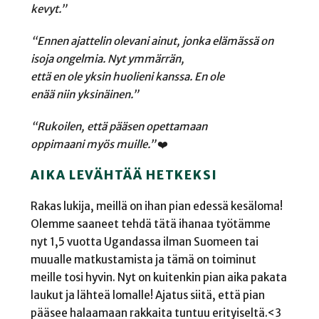
kevyt.”
“Ennen ajattelin olevani ainut, jonka elämässä on
isoja ongelmia. Nyt ymmärrän,
että en ole yksin huolieni kanssa. En ole
enää niin yksinäinen.”
“Rukoilen, että pääsen opettamaan
oppimaani myös muille.”
❤️
AIKA LEVÄHTÄÄ HETKEKSI
Rakas lukija, meillä on ihan pian edessä kesäloma!
Olemme saaneet tehdä tätä ihanaa työtämme
nyt 1,5 vuotta Ugandassa ilman Suomeen tai
muualle matkustamista ja tämä on toiminut
meille tosi hyvin. Nyt on kuitenkin pian aika pakata
laukut ja lähteä lomalle! Ajatus siitä, että pian
pääsee halaamaan rakkaita tuntuu erityiseltä.<3