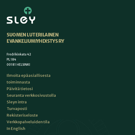
SUOMEN LUTERILAINEN
EVANKELIUMIYHDISTYS RY
Fredrikinkatu 42
PL 184
00181 HELSINKI
Ilmoita epäasiallisesta
toiminnasta
Päivitä tietosi
Seuranta verkkosivustolla
Sleyn intra
Turvaposti
Rekisteriseloste
Verkkopalveluiden tila
In English