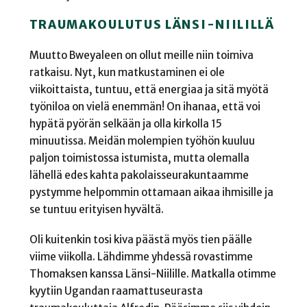
TRAUMAKOULUTUS LÄNSI-NIILILLÄ
Muutto Bweyaleen on ollut meille niin toimiva
ratkaisu. Nyt, kun matkustaminen ei ole
viikoittaista, tuntuu, että energiaa ja sitä myötä
työniloa on vielä enemmän! On ihanaa, että voi
hypätä pyörän selkään ja olla kirkolla 15
minuutissa. Meidän molempien työhön kuuluu
paljon toimistossa istumista, mutta olemalla
lähellä edes kahta pakolaisseurakuntaamme
pystymme helpommin ottamaan aikaa ihmisille ja
se tuntuu erityisen hyvältä.
Oli kuitenkin tosi kiva päästä myös tien päälle
viime viikolla. Lähdimme yhdessä rovastimme
Thomaksen kanssa Länsi-Niilille. Matkalla otimme
kyytiin Ugandan raamattuseurasta