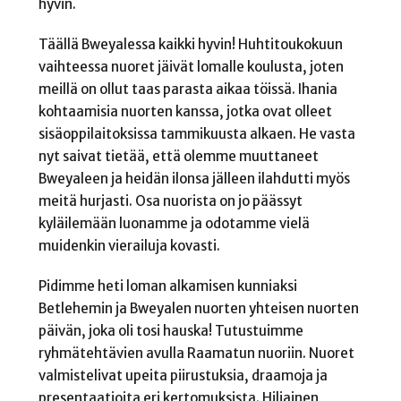
hyvin.
Täällä Bweyalessa kaikki hyvin! Huhtitoukokuun
vaihteessa nuoret jäivät lomalle koulusta, joten
meillä on ollut taas parasta aikaa töissä. Ihania
kohtaamisia nuorten kanssa, jotka ovat olleet
sisäoppilaitoksissa tammikuusta alkaen. He vasta
nyt saivat tietää, että olemme muuttaneet
Bweyaleen ja heidän ilonsa jälleen ilahdutti myös
meitä hurjasti. Osa nuorista on jo päässyt
kyläilemään luonamme ja odotamme vielä
muidenkin vierailuja kovasti.
Pidimme heti loman alkamisen kunniaksi
Betlehemin ja Bweyalen nuorten yhteisen nuorten
päivän, joka oli tosi hauska! Tutustuimme
ryhmätehtävien avulla Raamatun nuoriin. Nuoret
valmistelivat upeita piirustuksia, draamoja ja
presentaatioita eri kertomuksista. Hiljainen