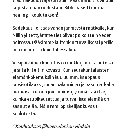
traumakouluttaja Alfredin. Pääsimme siis vihdoin
järjestämään uudestaan Bible based trauma
healing -koulutuksen!
Sadekausi loi taas vähän jännitystä matkalle, kun
Niilin ylitettyämme tiet olivat paikoittain veden
peitossa. Pääsimme kuitenkin turvallisesti perille
niin mennessä kuin tullessakin.
Viisipäiväinen koulutus oli rankka, mutta antoisa
ja siitä kiiteltiin kovasti. Kun seurakuntalaisten
elämänkokemuksiin kuuluu mm. kaappaus
lapsisotilaaksi,sodan pakeminen ja pakomatkalla
perheestä eroon joutuminen, ymmärtää itse,
kuinka etuoikeutettua ja turvallista elämää on
saanut elää. Näin mm. opiskelijat kuvasit
koulutusta:
“Koulutuksen jälkeen oloni on vihdoin