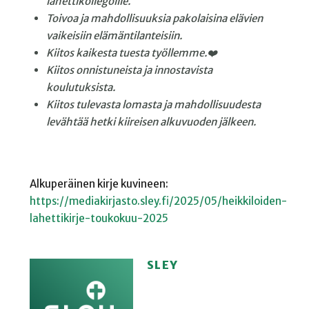
lähettikollegoille.
Toivoa ja mahdollisuuksia pakolaisina elävien
vaikeisiin elämäntilanteisiin.
Kiitos kaikesta tuesta työllemme.❤️
Kiitos onnistuneista ja innostavista
koulutuksista.
Kiitos tulevasta lomasta ja mahdollisuudesta
levähtää hetki kiireisen alkuvuoden jälkeen.
Alkuperäinen kirje kuvineen:
https://mediakirjasto.sley.fi/2025/05/heikkiloiden-
lahettikirje-toukokuu-2025
SLEY