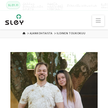
KARKUN
MAATA
SLEY
SLEY.FI
EVANKELIUMIJUHLA
EVANKELINEN
NÄKYVISSÄ
KAU
OPISTO
-FESTARIT
Na
ETUSIVU
AJANKOHTAISTA
ILOINEN TOUKOKUU