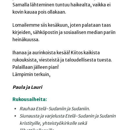
Samalla lähteminen tuntuu haikealta, vaikka ei
kovin kauaa pois ollakaan.
Lomailemme siis kesäkuun, joten palataan taas
kirjeiden, sähköpostin ja sosiaalisen median pariin
heinäkuussa.
Ihanaa ja aurinkoista kesää! Kiitos kaikista
rukouksista, viesteistä ja taloudellisesta tuesta.
Palaillaan jälleen pian!
Lämpimin terkuin,
Paula ja Lauri
Rukousaiheita:
Rauhaa Etelä-Sudaniin ja Sudaniin.
Siunausta ja varjelusta Etelä-Sudanin ja Sudanin
kristityille, yhteistyökirkolle sekä