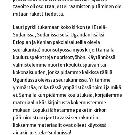
tavoite oli osoittaa, ettei raamisten pitäminen ole
mitään rakettitiedettä.
Lauri pyrkii tukemaan koko kirkon (eli Etelä-
Sudanissa, Sudanissa sekä Ugandan lisäksi
Etiopian ja Kenian pakolaisalueilla olevia
seurakuntia) nuorisotyössä myös kirjoittamalla
koulutuspaketteja nuorisotyöhön. Käytännössä
valmistelemme nuorten koulutuspäivän tai -
kokonaisuuden, jonka pidämme kaikissa täällä
Ugandassa olevissa seurakunnissa. Yritämme
ymmärtää, mikä tässä ympäristössä toimii ja mikä
ei. Samalla kun pidämme koulutuksia, korjailemme
materiaalin käsikirjoitusta kokemustemme
mukaan. Lopuksi lähetämme paketin kirkon
päätoimistoon jaettavaksi seurakuntiin.
Iloksemme materiaalit ovat olleet käytössä
ainakin jo Etelä-Sudanissa!