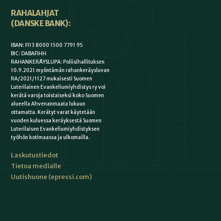
RAHALAHJAT
(DANSKE BANK):
IBAN: FI13 8000 1500 7791 95
BIC: DABAFIHH
RAHANKERÄYSLUPA: Poliisihallituksen
10.9.2021 myöntämän rahankeräysluvan
RA/2021/1127 mukaisesti Suomen
Luterilainen Evankeliumiyhdistys ry voi
kerätä varoja toistaiseksi koko Suomen
alueella Ahvenanmaata lukuun
ottamatta. Kerätyt varat käytetään
vuoden kuluessa keräyksestä Suomen
Luterilaisen Evankeliumiyhdistyksen
työhön kotimaassa ja ulkomailla.
Laskutustiedot
Tietoa medialle
Uutishuone (epressi.com)