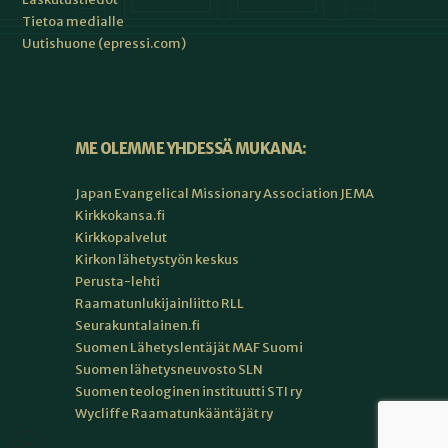
Tietoa medialle
Uutishuone (epressi.com)
ME OLEMME YHDESSÄ MUKANA:
Japan Evangelical Missionary Association JEMA
Kirkkokansa.fi
Kirkkopalvelut
Kirkon lähetystyön keskus
Perusta-lehti
Raamatunlukijainliitto RLL
Seurakuntalainen.fi
Suomen Lähetyslentäjät MAF Suomi
Suomen lähetysneuvosto SLN
Suomen teologinen instituutti STI ry
Wycliffe Raamatunkääntäjät ry