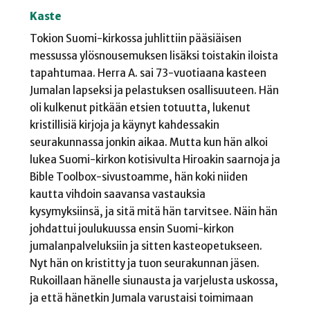
Kaste
Tokion Suomi-kirkossa juhlittiin pääsiäisen
messussa ylösnousemuksen lisäksi toistakin iloista
tapahtumaa. Herra A. sai 73-vuotiaana kasteen
Jumalan lapseksi ja pelastuksen osallisuuteen. Hän
oli kulkenut pitkään etsien totuutta, lukenut
kristillisiä kirjoja ja käynyt kahdessakin
seurakunnassa jonkin aikaa. Mutta kun hän alkoi
lukea Suomi-kirkon kotisivulta Hiroakin saarnoja ja
Bible Toolbox-sivustoamme, hän koki niiden
kautta vihdoin saavansa vastauksia
kysymyksiinsä, ja sitä mitä hän tarvitsee. Näin hän
johdattui joulukuussa ensin Suomi-kirkon
jumalanpalveluksiin ja sitten kasteopetukseen.
Nyt hän on kristitty ja tuon seurakunnan jäsen.
Rukoillaan hänelle siunausta ja varjelusta uskossa,
ja että hänetkin Jumala varustaisi toimimaan