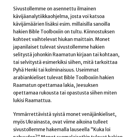
Sivustollemme on asennettu ilmainen
kävijäanalytiikkaohjelma, josta voi katsoa
kävijämäärien lisäksi esim. millaisilla sanoilla
hakien Bible Toolboxiin on tultu. Kiinnostuksen
kohteet vaihtelevat hiukan maittain. Monet
japanilaiset tulevat sivustollemme hakien
selitystä johonkin Raamatun kirjaan tai kohtaan,
tai selvitystä esimerkiksi siihen, mitä tarkoittaa
Pyhä Henki tai kolminaisuus. Useimmat
arabiankieliset tulevat Bible Toolboxiin hakien
Raamatun opettamaa lakia, Jeesuksen
opettamaa rukousta tai opastusta siihen miten
lukisi Raamattua.
Ymmärrettävistä syistä monet venäjänkieliset,
myös Ukrainasta, ovat viime aikoina tulleet
sivustollemme hakemalla lauseella ”Kuka loi