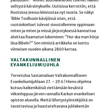
pahuuden?” Monet suomalaisetkin tulevat hakien
selitystä kärsimykselle. Uutisissa kerrottiin, että
Ruotsissa Jeesus kiinnostaa nyt nuoria. Se näkyi
´Bible Toolboxin kävijöissä siten, että
ruotsinkieliset tulevat sivustollemme oppimaan
miten ja miten ja missä järjestyksessä kannattaa
aloittaa Raamatun lukeminen: ”Hur ska man börja
läsa Bibeln?” Sen nimistä artikkelia on luettu
viimeisen vuoden aikana 2860 kertaa.
VALTAKUNNALLINEN
EVANKELIUMIJUHLA
Tervetuloa Sastamalaan Valtakunnalliseen
Evankeliumijuhlaan 27. – 29.6.! Hieno ohjelma
kutsuu kaikenikäisiä viettämään kesäistä
viikonloppua järven rannalla Karkun evankelisen
opiston alueella. Meitä lähetystyöntekijöitä on
tavattavissa ja haastateltavana juhlakentän