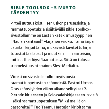
BIBLE TOOLBOX -SIVUSTO
TÄYDENTYY
Pirteä uutuus kristillisen uskon perusasioita ja
raamattuopetuksia sisältävällä Bible Toolbox-
sivustollamme on Lasten katekismustyyppinen
“Naulan kantaan!” -kirjanen viroksi. Tämä Sirpa
Laurilan kirjoittama, mukavasti kuvitettu kirja
tutustuttaa lapset ja muutkin niihin aarteisiin,
mitä Luther löysi Raamatusta. Siitä on tulossa
suomeksi uusintapainos Sley-Medialta.
Viroksi on sivustolle tullut myös uusia
raamattuopetusten käännöksiä. Pastori Urmas
Oras käänsi yhden viikon aikana selitykset 2.
Pietarin kirjeeseen ja Kolossalaiskirjeeseen ja vielä
lisäksi raamattuopetuksen ”Miksi meillä on
pastoreita?” Tuo Teemu Haatajan kirjoittama