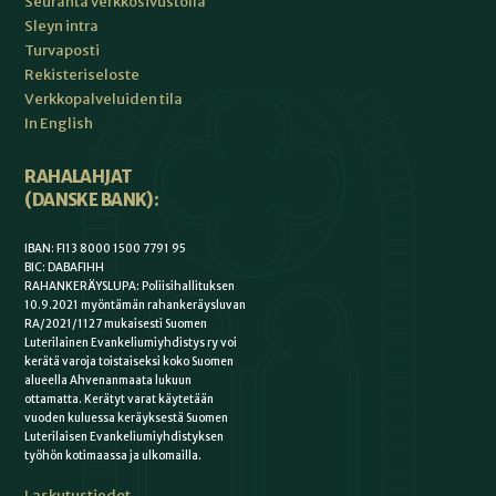
Seuranta verkkosivustolla
Sleyn intra
Turvaposti
Rekisteriseloste
Verkkopalveluiden tila
In English
RAHALAHJAT
(DANSKE BANK):
IBAN: FI13 8000 1500 7791 95
BIC: DABAFIHH
RAHANKERÄYSLUPA: Poliisihallituksen
10.9.2021 myöntämän rahankeräysluvan
RA/2021/1127 mukaisesti Suomen
Luterilainen Evankeliumiyhdistys ry voi
kerätä varoja toistaiseksi koko Suomen
alueella Ahvenanmaata lukuun
ottamatta. Kerätyt varat käytetään
vuoden kuluessa keräyksestä Suomen
Luterilaisen Evankeliumiyhdistyksen
työhön kotimaassa ja ulkomailla.
Laskutustiedot