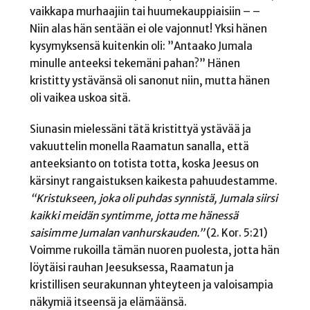
vaikkapa murhaajiin tai huumekauppiaisiin – –
Niin alas hän sentään ei ole vajonnut! Yksi hänen
kysymyksensä kuitenkin oli: ”Antaako Jumala
minulle anteeksi tekemäni pahan?” Hänen
kristitty ystävänsä oli sanonut niin, mutta hänen
oli vaikea uskoa sitä.
Siunasin mielessäni tätä kristittyä ystävää ja
vakuuttelin monella Raamatun sanalla, että
anteeksianto on totista totta, koska Jeesus on
kärsinyt rangaistuksen kaikesta pahuudestamme.
“Kristukseen, joka oli puhdas synnistä, Jumala siirsi
kaikki meidän syntimme, jotta me hänessä
saisimme Jumalan vanhurskauden.”
(2. Kor. 5:21)
Voimme rukoilla tämän nuoren puolesta, jotta hän
löytäisi rauhan Jeesuksessa, Raamatun ja
kristillisen seurakunnan yhteyteen ja valoisampia
näkymiä itseensä ja elämäänsä.