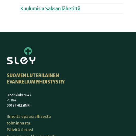
Kuulumisia Saksan lähetiltä
SUOMEN LUTERILAINEN
EVANKELIUMIYHDISTYS RY
Fredrikinkatu 42
PL 184
00181 HELSINKI
Ilmoita epäasiallisesta
toiminnasta
Päivitä tietosi