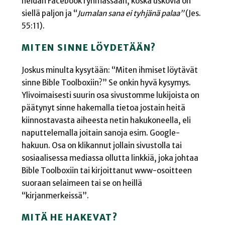
heidän Facebook ryhmässään, koska uskovia on
siellä paljon ja “
Jumalan sana ei tyhjänä palaa”
(Jes.
55:11).
MITEN SINNE LÖYDETÄÄN?
Joskus minulta kysytään: “Miten ihmiset löytävät
sinne Bible Toolboxiin?” Se onkin hyvä kysymys.
Ylivoimaisesti suurin osa sivustomme lukijoista on
päätynyt sinne hakemalla tietoa jostain heitä
kiinnostavasta aiheesta netin hakukoneella, eli
naputtelemalla joitain sanoja esim. Google-
hakuun. Osa on klikannut jollain sivustolla tai
sosiaalisessa mediassa ollutta linkkiä, joka johtaa
Bible Toolboxiin tai kirjoittanut www-osoitteen
suoraan selaimeen tai se on heillä
“kirjanmerkeissä”.
MITÄ HE HAKEVAT?