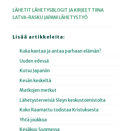
LÄHETIT
LÄHETYSBLOGIT JA KIRJEET
TIINA
LATVA-RASKU
JAPANI
LÄHETYSTYÖ
Lisää artikkeleita:
Kuka kantaa ja antaa parhaan elämän?
Uuden edessä
Kutsu Japaniin
Kesän keskeltä
Matkojen metkut
Lähetysterveisiä Sleyn keskustoimistolta
Koko Raamattu todistaa Kristuksesta
Yhtä joukkoa
Kesäkuu Suomessa