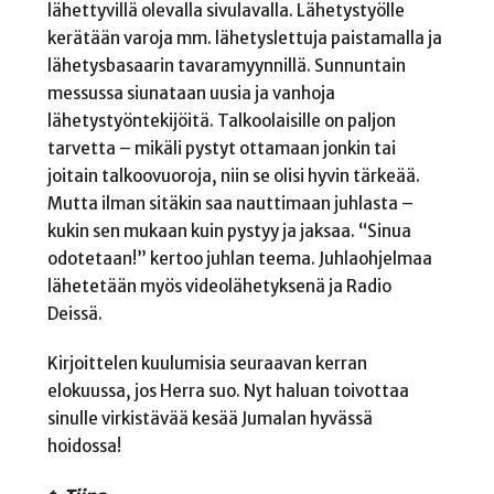
lähettyvillä olevalla sivulavalla. Lähetystyölle
kerätään varoja mm. lähetyslettuja paistamalla ja
lähetysbasaarin tavaramyynnillä. Sunnuntain
messussa siunataan uusia ja vanhoja
lähetystyöntekijöitä. Talkoolaisille on paljon
tarvetta – mikäli pystyt ottamaan jonkin tai
joitain talkoovuoroja, niin se olisi hyvin tärkeää.
Mutta ilman sitäkin saa nauttimaan juhlasta –
kukin sen mukaan kuin pystyy ja jaksaa. “Sinua
odotetaan!” kertoo juhlan teema. Juhlaohjelmaa
lähetetään myös videolähetyksenä ja Radio
Deissä.
Kirjoittelen kuulumisia seuraavan kerran
elokuussa, jos Herra suo. Nyt haluan toivottaa
sinulle virkistävää kesää Jumalan hyvässä
hoidossa!