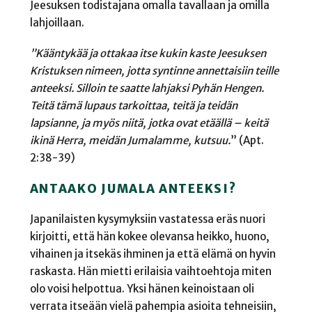
Jeesuksen todistajana omalla tavallaan ja omilla
lahjoillaan.
”Kääntykää ja ottakaa itse kukin kaste Jeesuksen
Kristuksen nimeen, jotta syntinne annettaisiin teille
anteeksi. Silloin te saatte lahjaksi Pyhän Hengen.
Teitä tämä lupaus tarkoittaa, teitä ja teidän
lapsianne, ja myös niitä, jotka ovat etäällä – keitä
ikinä Herra, meidän Jumalamme, kutsuu.
” (Apt.
2:38-39)
ANTAAKO JUMALA ANTEEKSI?
Japanilaisten kysymyksiin vastatessa eräs nuori
kirjoitti, että hän kokee olevansa heikko, huono,
vihainen ja itsekäs ihminen ja että elämä on hyvin
raskasta. Hän mietti erilaisia vaihtoehtoja miten
olo voisi helpottua. Yksi hänen keinoistaan oli
verrata itseään vielä pahempia asioita tehneisiin,