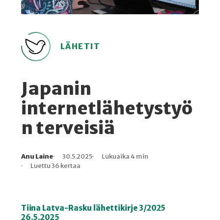
LÄHETIT
Japanin
internetlähetystyö
n terveisiä
Anu Laine
30.5.2025
Lukuaika 4 min
Kirjoittaja
Julkaistu
Lukuaika
Lukukertoja
Luettu 36 kertaa
Tiina Latva-Rasku lähettikirje 3/2025
26.5.2025