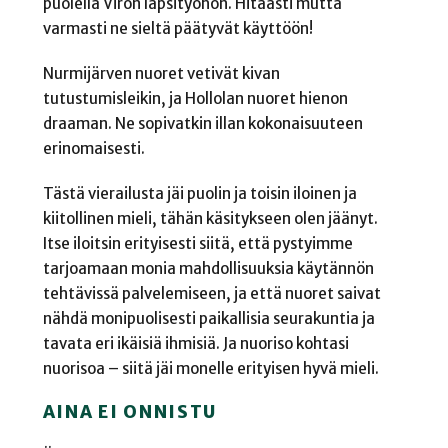
puolella Viron lapsityöhön. Hitaasti mutta
varmasti ne sieltä päätyvät käyttöön!
Nurmijärven nuoret vetivät kivan
tutustumisleikin, ja Hollolan nuoret hienon
draaman. Ne sopivatkin illan kokonaisuuteen
erinomaisesti.
Tästä vierailusta jäi puolin ja toisin iloinen ja
kiitollinen mieli, tähän käsitykseen olen jäänyt.
Itse iloitsin erityisesti siitä, että pystyimme
tarjoamaan monia mahdollisuuksia käytännön
tehtävissä palvelemiseen, ja että nuoret saivat
nähdä monipuolisesti paikallisia seurakuntia ja
tavata eri ikäisiä ihmisiä. Ja nuoriso kohtasi
nuorisoa – siitä jäi monelle erityisen hyvä mieli.
AINA EI ONNISTU