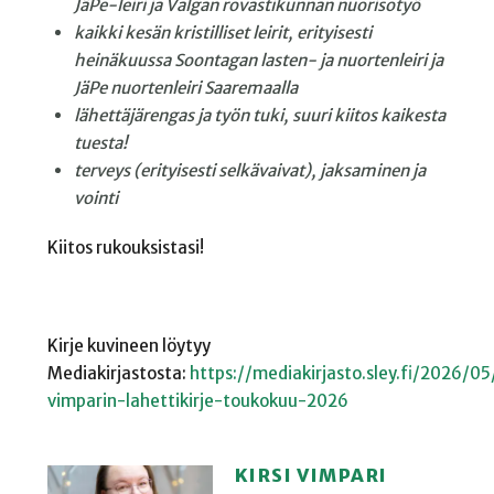
JäPe-leiri ja Valgan
rovastikunnan nuorisotyö
kaikki kesän kristilliset leirit,
erityisesti
heinäkuussa
Soontagan lasten- ja
nuortenleiri ja
JäPe
nuortenleiri Saaremaalla
lähettäjärengas ja työn tuki,
suuri kiitos kaikesta
tuesta!
terveys (erityisesti
selkävaivat), jaksaminen ja
vointi
Kiitos rukouksistasi!
Kirje kuvineen löytyy
Mediakirjastosta:
https://mediakirjasto.sley.fi/2026/05/
vimparin-lahettikirje-toukokuu-2026
KIRSI VIMPARI