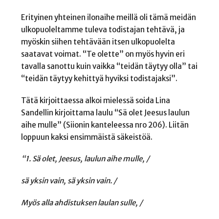
Erityinen yhteinen ilonaihe meillä oli tämä meidän
ulkopuoleltamme tuleva todistajan tehtävä, ja
myöskin siihen tehtävään itsen ulkopuolelta
saatavat voimat. “Te olette” on myös hyvin eri
tavalla sanottu kuin vaikka “teidän täytyy olla” tai
“teidän täytyy kehittyä hyviksi todistajaksi”.
Tätä kirjoittaessa alkoi mielessä soida Lina
Sandellin kirjoittama laulu “Sä olet Jeesus laulun
aihe mulle” (Siionin kanteleessa nro 206). Liitän
loppuun kaksi ensimmäistä säkeistöä.
“1. Sä olet, Jeesus, laulun aihe mulle, /
sä yksin vain, sä yksin vain. /
Myös alla ahdistuksen laulan sulle, /