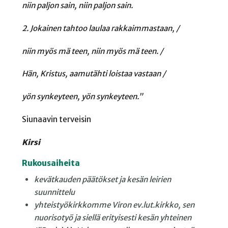
niin paljon sain, niin paljon sain.
2. Jokainen tahtoo laulaa rakkaimmastaan, /
niin myös mä teen, niin myös mä teen. /
Hän, Kristus, aamutähti loistaa vastaan /
yön synkeyteen, yön synkeyteen.”
Siunaavin terveisin
Kirsi
Rukousaiheita
kevätkauden päätökset ja
kesän leirien
suunnittelu
yhteistyökirkkomme Viron
ev.lut.kirkko, sen
nuorisotyö
ja siellä erityisesti kesän
yhteinen