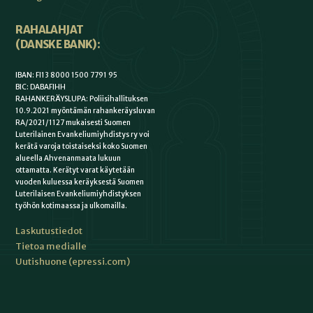
RAHALAHJAT
(DANSKE BANK):
IBAN: FI13 8000 1500 7791 95
BIC: DABAFIHH
RAHANKERÄYSLUPA: Poliisihallituksen
10.9.2021 myöntämän rahankeräysluvan
RA/2021/1127 mukaisesti Suomen
Luterilainen Evankeliumiyhdistys ry voi
kerätä varoja toistaiseksi koko Suomen
alueella Ahvenanmaata lukuun
ottamatta. Kerätyt varat käytetään
vuoden kuluessa keräyksestä Suomen
Luterilaisen Evankeliumiyhdistyksen
työhön kotimaassa ja ulkomailla.
Laskutustiedot
Tietoa medialle
Uutishuone (epressi.com)