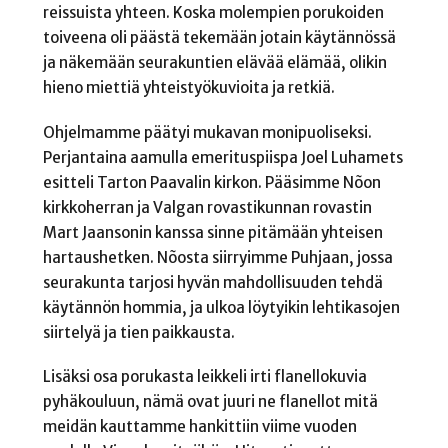
reissuista yhteen. Koska molempien porukoiden
toiveena oli päästä tekemään jotain käytännössä
ja näkemään seurakuntien elävää elämää, olikin
hieno miettiä yhteistyökuvioita ja retkiä.
Ohjelmamme päätyi mukavan monipuoliseksi.
Perjantaina aamulla emerituspiispa Joel Luhamets
esitteli Tarton Paavalin kirkon. Pääsimme Nõon
kirkkoherran ja Valgan rovastikunnan rovastin
Mart Jaansonin kanssa sinne pitämään yhteisen
hartaushetken. Nõosta siirryimme Puhjaan, jossa
seurakunta tarjosi hyvän mahdollisuuden tehdä
käytännön hommia, ja ulkoa löytyikin lehtikasojen
siirtelyä ja tien paikkausta.
Lisäksi osa porukasta leikkeli irti flanellokuvia
pyhäkouluun, nämä ovat juuri ne flanellot mitä
meidän kauttamme hankittiin viime vuoden