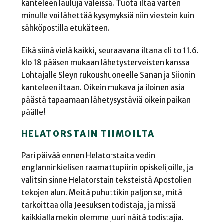
kanteleen lauluja väleissä. Tuota iltaa varten
minulle voi lähettää kysymyksiä niin viestein kuin
sähköpostilla etukäteen.
Eikä siinä vielä kaikki, seuraavana iltana eli to 11.6.
klo 18 pääsen mukaan lähetysterveisten kanssa
Lohtajalle Sleyn rukoushuoneelle Sanan ja Siionin
kanteleen iltaan. Oikein mukava ja iloinen asia
päästä tapaamaan lähetysystäviä oikein paikan
päälle!
HELATORSTAIN TIIMOILTA
Pari päivää ennen Helatorstaita vedin
englanninkielisen raamattupiirin opiskelijoille, ja
valitsin sinne Helatorstain teksteistä Apostolien
tekojen alun. Meitä puhuttikin paljon se, mitä
tarkoittaa olla Jeesuksen todistaja, ja missä
kaikkialla mekin olemme juuri näitä todistajia.