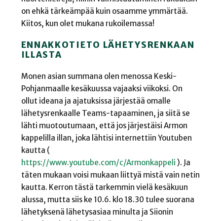
on ehkä tärkeämpää kuin osaamme ymmärtää.
Kiitos, kun olet mukana rukoilemassa!
ENNAKKOTIETO LÄHETYSRENKAAN
ILLASTA
Monen asian summana olen menossa Keski-
Pohjanmaalle kesäkuussa vajaaksi viikoksi. On
ollut ideana ja ajatuksissa järjestää omalle
lähetysrenkaalle Teams-tapaaminen, ja siitä se
lähti muotoutumaan, että jos järjestäisi Armon
kappelilla illan, joka lähtisi internettiin Youtuben
kautta (
https://www.youtube.com/c/Armonkappeli
). Ja
täten mukaan voisi mukaan liittyä mistä vain netin
kautta. Kerron tästä tarkemmin vielä kesäkuun
alussa, mutta siis ke 10.6. klo 18.30 tulee suorana
lähetyksenä lähetysasiaa minulta ja Siionin