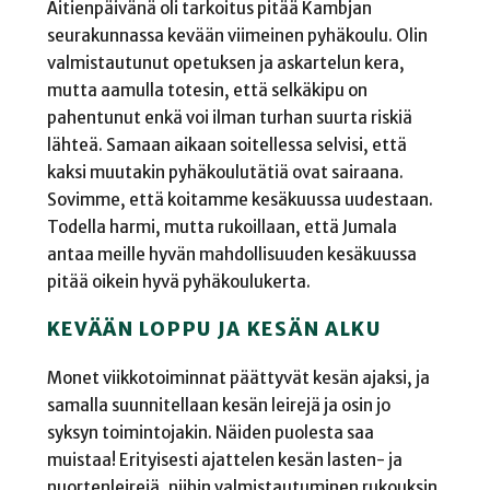
Äitienpäivänä oli tarkoitus pitää Kambjan
seurakunnassa kevään viimeinen pyhäkoulu. Olin
valmistautunut opetuksen ja askartelun kera,
mutta aamulla totesin, että selkäkipu on
pahentunut enkä voi ilman turhan suurta riskiä
lähteä. Samaan aikaan soitellessa selvisi, että
kaksi muutakin pyhäkoulutätiä ovat sairaana.
Sovimme, että koitamme kesäkuussa uudestaan.
Todella harmi, mutta rukoillaan, että Jumala
antaa meille hyvän mahdollisuuden kesäkuussa
pitää oikein hyvä pyhäkoulukerta.
KEVÄÄN LOPPU JA KESÄN ALKU
Monet viikkotoiminnat päättyvät kesän ajaksi, ja
samalla suunnitellaan kesän leirejä ja osin jo
syksyn toimintojakin. Näiden puolesta saa
muistaa! Erityisesti ajattelen kesän lasten- ja
nuortenleirejä, niihin valmistautuminen rukouksin