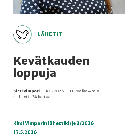
LÄHETIT
Kevätkauden
loppuja
Kirsi Vimpari
18.5.2026
Lukuaika 4 min
Kirjoittaja
Julkaistu
Lukuaika
Lukukertoja
Luettu 34 kertaa
Kirsi Vimparin lähettikirje 3/2026
17.5.2026