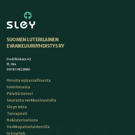
SUOMEN LUTERILAINEN
EVANKELIUMIYHDISTYS RY
Fredrikinkatu 42
PL 184
00181 HELSINKI
Ilmoita epäasiallisesta
toiminnasta
Päivitä tietosi
Seuranta verkkosivustolla
Sleyn intra
Turvaposti
Rekisteriseloste
Verkkopalveluiden tila
In English