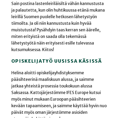
Sain postina lastenleiriläisiltä vähän kannustusta
ja palautetta, kun olin huhtikuussa etänä mukana
leirillä Suomen puolelle hetkosen lähetystyön
tiimoilta. Ja oli niin kannustusta kuin hyvää
muistutusta! Pysähdyin taas kerran sen äärelle,
miten erityistä on saada olla tekemässä
lähetystyötä näin erityisesti esille tulevassa
kutsumuksessa. Kiitos!
OPISKELIJATYÖ UUSISSA KÄSISSÄ
Helina aloitti opiskelijayhdistyksemme
pääsihteerinä maaliskuun alussa, ja saimme
jatkaa yhteistä prosessia toukokuun alussa
Saksassa. Kattojärjestömme IFES Europe kutsui
myös minut mukaan Euroopan pääsihteerien
kevään tapaamiseen, ja saimme käyttää hyvin nuo
päivät myös oman järjestömme asioiden