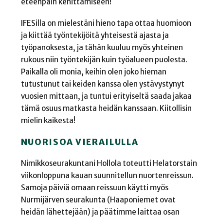
eteenpäin kehittämiseen!
IFESilla on mielestäni hieno tapa ottaa huomioon
ja kiittää työntekijöitä yhteisestä ajasta ja
työpanoksesta, ja tähän kuuluu myös yhteinen
rukous niin työntekijän kuin työalueen puolesta.
Paikalla oli monia, keihin olen joko hieman
tutustunut tai keiden kanssa olen ystävystynyt
vuosien mittaan, ja tuntui erityiseltä saada jakaa
tämä osuus matkasta heidän kanssaan. Kiitollisin
mielin kaikesta!
NUORISOA VIERAILULLA
Nimikkoseurakuntani Hollola toteutti Helatorstain
viikonloppuna kauan suunnitellun nuortenreissun.
Samoja päiviä omaan reissuun käytti myös
Nurmijärven seurakunta (Haaponiemet ovat
heidän lähettejään) ja päätimme laittaa osan