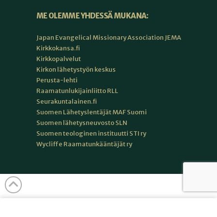
ME OLEMME YHDESSÄ MUKANA:
Japan Evangelical Missionary Association JEMA
Kirkkokansa.fi
Kirkkopalvelut
Kirkon lähetystyön keskus
Perusta-lehti
Raamatunlukijainliitto RLL
Seurakuntalainen.fi
Suomen Lähetyslentäjät MAF Suomi
Suomen lähetysneuvosto SLN
Suomen teologinen instituutti STI ry
Wycliffe Raamatunkääntäjät ry