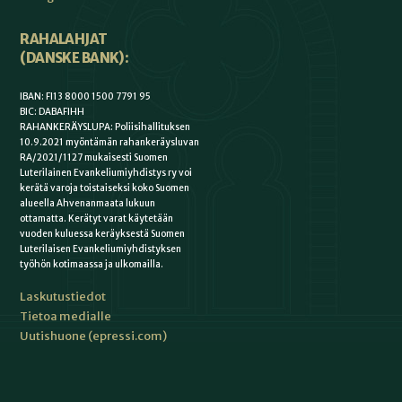
RAHALAHJAT
(DANSKE BANK):
IBAN: FI13 8000 1500 7791 95
BIC: DABAFIHH
RAHANKERÄYSLUPA: Poliisihallituksen
10.9.2021 myöntämän rahankeräysluvan
RA/2021/1127 mukaisesti Suomen
Luterilainen Evankeliumiyhdistys ry voi
kerätä varoja toistaiseksi koko Suomen
alueella Ahvenanmaata lukuun
ottamatta. Kerätyt varat käytetään
vuoden kuluessa keräyksestä Suomen
Luterilaisen Evankeliumiyhdistyksen
työhön kotimaassa ja ulkomailla.
Laskutustiedot
Tietoa medialle
Uutishuone (epressi.com)