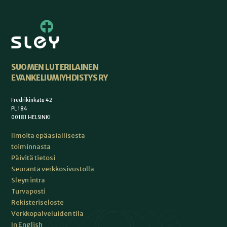
SUOMEN LUTERILAINEN
EVANKELIUMIYHDISTYS RY
Fredrikinkatu 42
PL 184
00181 HELSINKI
Ilmoita epäasiallisesta
toiminnasta
Päivitä tietosi
Seuranta verkkosivustolla
Sleyn intra
Turvaposti
Rekisteriseloste
Verkkopalveluiden tila
In English