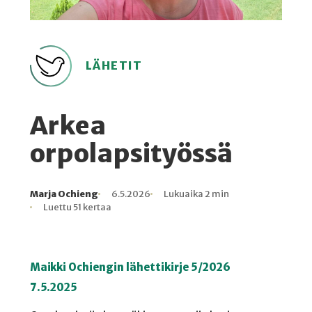
LÄHETIT
Arkea
orpolapsityössä
Marja Ochieng
6.5.2026
Lukuaika 2 min
Kirjoittaja
Julkaistu
Lukuaika
Lukukertoja
Luettu 51 kertaa
Maikki Ochiengin lähettikirje 5/2026
7.5.2025