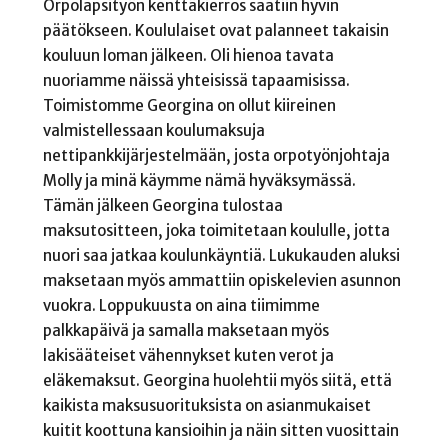
Orpolapsityön kenttäkierros saatiin hyvin
päätökseen. Koululaiset ovat palanneet takaisin
kouluun loman jälkeen. Oli hienoa tavata
nuoriamme näissä yhteisissä tapaamisissa.
Toimistomme Georgina on ollut kiireinen
valmistellessaan koulumaksuja
nettipankkijärjestelmään, josta orpotyönjohtaja
Molly ja minä käymme nämä hyväksymässä.
Tämän jälkeen Georgina tulostaa
maksutositteen, joka toimitetaan koululle, jotta
nuori saa jatkaa koulunkäyntiä. Lukukauden aluksi
maksetaan myös ammattiin opiskelevien asunnon
vuokra. Loppukuusta on aina tiimimme
palkkapäivä ja samalla maksetaan myös
lakisääteiset vähennykset kuten verot ja
eläkemaksut. Georgina huolehtii myös siitä, että
kaikista maksusuorituksista on asianmukaiset
kuitit koottuna kansioihin ja näin sitten vuosittain