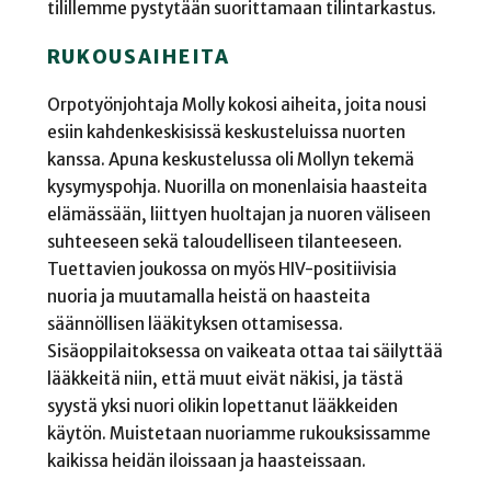
tilillemme pystytään suorittamaan tilintarkastus.
RUKOUSAIHEITA
Orpotyönjohtaja Molly kokosi aiheita, joita nousi
esiin kahdenkeskisissä keskusteluissa nuorten
kanssa. Apuna keskustelussa oli Mollyn tekemä
kysymyspohja. Nuorilla on monenlaisia haasteita
elämässään, liittyen huoltajan ja nuoren väliseen
suhteeseen sekä taloudelliseen tilanteeseen.
Tuettavien joukossa on myös HIV-positiivisia
nuoria ja muutamalla heistä on haasteita
säännöllisen lääkityksen ottamisessa.
Sisäoppilaitoksessa on vaikeata ottaa tai säilyttää
lääkkeitä niin, että muut eivät näkisi, ja tästä
syystä yksi nuori olikin lopettanut lääkkeiden
käytön. Muistetaan nuoriamme rukouksissamme
kaikissa heidän iloissaan ja haasteissaan.