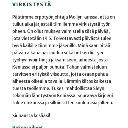
VIRKISTYSTÄ
Päätimme orpotyönjohtaja Mollyn kanssa, että on
tullut aika järjestää tiimillemme virkistystä työn
oheen. On ollut mukava valmistella tätä päivää,
jota vietetään 19.5. Toivottavasti päivästä tulee
hyvä kaikille tiimimme jäsenille. Minä saan pitää
päivän aikana hartauden sekä hetken liittyen
työhyvinvointiin ja jaksamiseen, aiheesta josta
Keniassa ei paljon puhuta. Tähän valmisteluun
tarvitsen erityistä viisautta, jotta osaan puhua
aiheesta oikealla tavalla. Lämmin kiitos kaikesta
tuesta työllemme. Tukesi mahdollistaa Sleyn
tekemän lähetystyön Keniassa. Seuraava kirjeeni
tulee elokuussa ja silloin sitten kuulumisia jälleen.
Siunausta kesääsi!
Rukousaiheet