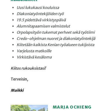
Uusi lukukausi kouluissa
Diakoniatyöntekijöiden
työ
19.5 pidettävä
virkistyspäivä
Alumnitapaamisen
valmistelut
Orpolapsityön tukemat
perheet sekä työtiimi
Credo-ohjelman nuoret
ja diakoniatyöntekijä
Kiitetään kaikista Kenian
työalueen tukijoista
Varjelusta matkoille
Virkistävä kesäloma
Kiitos rukouksistasi!
Terveisin,
Maikki
MARJA OCHIENG