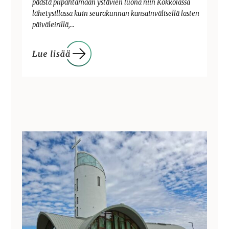
päästä piipahtamaan ystävien luona niin Kokkolassa
lähetysillassa kuin seurakunnan kansainvälisellä lasten
päiväleirillä,…