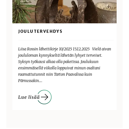
JOULUTERVEHDYS
Liisa Rossin lähettikirje 10/2025 15.12.2025 Vielä aivan
joululoman kynnykseltä lähetän lyhyet terveiset.
Syksyn työkausi alkaa olla paketissa. Joulukuun
ensimmäisellä viikolla loppuivat minun osaltani
raamattutunnit niin Tarton Paavalissa kuin
Pärnussakin….