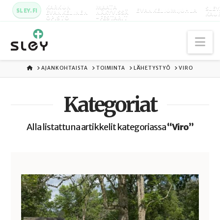
KARKUN
MAATA
SLEY
SLEY.FI
EVANKELIUMIJUHLA
EVANKELINEN
NÄKYVISSÄ
KAU
OPISTO
-FESTARIT
Na
ETUSIVU
AJANKOHTAISTA
TOIMINTA
LÄHETYSTYÖ
VIRO
Kategoriat
Alla listattuna artikkelit kategoriassa
“Viro”