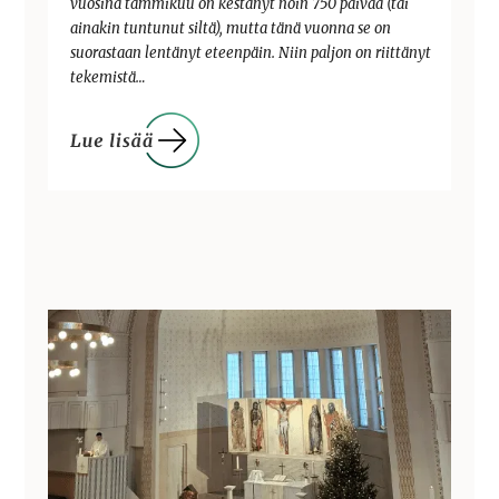
vuosina tammikuu on kestänyt noin 750 päivää (tai
ainakin tuntunut siltä), mutta tänä vuonna se on
suorastaan lentänyt eteenpäin. Niin paljon on riittänyt
tekemistä…