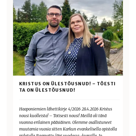
KRISTUS ON ÜLESTÕUSNUD! – TÕESTI
TA ON ÜLESTÕUSNUD!
Haaponiemien lähettikirje 4/2026 28.4.2026 Kristus
nousi kuolleista! – Totisesti nousi! Meillä oli tänä
vuonna erilainen pääsiäinen. Olemme osallistuneet
muutamia vuosia sitten Karkun evankelisella opistolla
pidetylle Raamattu läpi vuodessa -kurssille. Jo…