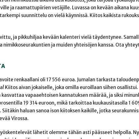
ille ja raamattupiirien vetäjille. Luvassa on kevään aikana ku
 tarkempi suunnittelu on vielä käynnissä. Kiitos kaikista rukou
ittu, ja pikkuhiljaa kevään kalenteri vielä täydentynee. Samall
a nimikkoseurakuntien ja muiden yhteisöjen kanssa. Ota yhteyt
TA
oite renkaallani oli 17 556 euroa. Jumalan tarkasta talouden
! Kiitos aivan jokaiselle, joka omilla euroillaan siihen osallistui.
 kasvattaa vapaaehtoisen kannatuksen määrää, ja siksi minun
rosentilla 19 314 euroon, mikä tarkoittaa kuukausitasolla 1 6
 Siitäkin haluan sanoa ison kiitoksen kaikille, jotka seurakunni
evää Virossa.
yöskentelevät lähetit olemme tähän asti päässeet helpolla. Ny