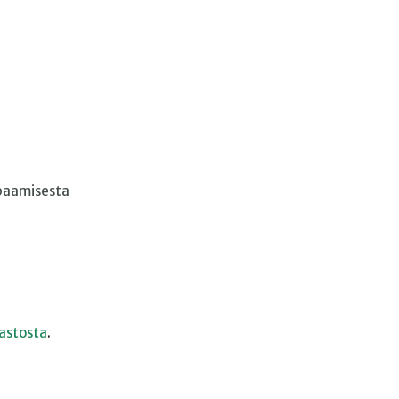
apaamisesta
astosta
.