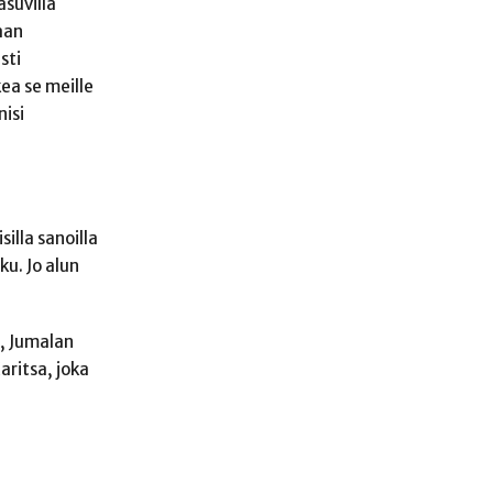
suvilla
aan
sti
ea se meille
nisi
illa sanoilla
ku. Jo alun
n, Jumalan
aritsa, joka