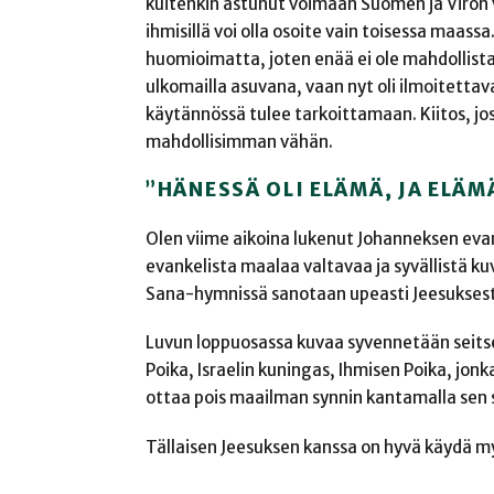
kuitenkin astunut voimaan Suomen ja Viron 
ihmisillä voi olla osoite vain toisessa maa
huomioimatta, joten enää ei ole mahdollista
ulkomailla asuvana, vaan nyt oli ilmoitetta
käytännössä tulee tarkoittamaan. Kiitos, jos
mahdollisimman vähän.
”HÄNESSÄ OLI ELÄMÄ, JA ELÄMÄ
Olen viime aikoina lukenut Johanneksen evanke
evankelista maalaa valtavaa ja syvällistä ku
Sana-hymnissä sanotaan upeasti Jeesuksesta 
Luvun loppuosassa kuvaa syvennetään seitse
Poika, Israelin kuningas, Ihmisen Poika, jonk
ottaa pois maailman synnin kantamalla sen s
Tällaisen Jeesuksen kanssa on hyvä käydä 