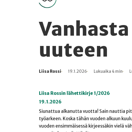
Vanhasta
uuteen
Liisa Rossi
19.1.2026
Lukuaika 4 min
L
Kirjoittaja
Julkaistu
Lukuaika
Lukukertoja
Liisa Rossin lähettikirje 1/2026
19.1.2026
Siunattua alkanutta vuotta! Sain nauttia pitk
työarkeen. Koska tähän vuoden alkuun kuulu
vuoden ensimmäisessä kirjeessäkin vielä väh