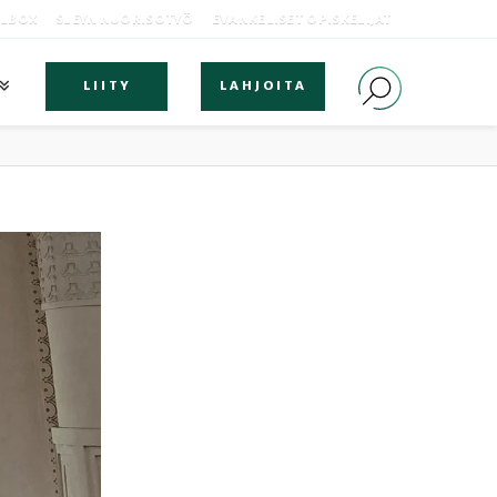
OLBOX
SLEYN NUORISOTYÖ
EVANKELISET OPISKELIJAT
LIITY
LAHJOITA