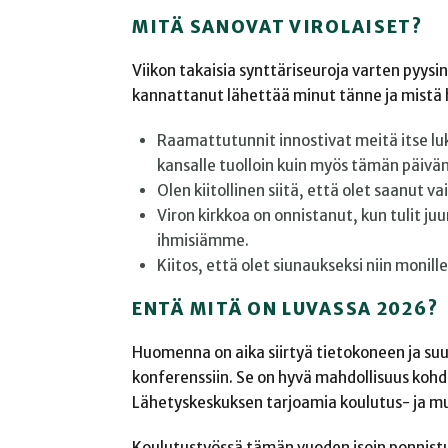
MITÄ SANOVAT VIROLAISET?
Viikon takaisia synttäriseuroja varten pyysin
kannattanut lähettää minut tänne ja mistä he
Raamattutunnit innostivat meitä itse 
kansalle tuolloin kuin myös tämän päivän 
Olen kiitollinen siitä, että olet saanut vai
Viron kirkkoa on onnistanut, kun tulit ju
ihmisiämme.
Kiitos, että olet siunaukseksi niin monille
ENTÄ MITÄ ON LUVASSA 2026?
Huomenna on aika siirtyä tietokoneen ja suu
konferenssiin. Se on hyvä mahdollisuus kohda
Lähetyskeskuksen tarjoamia koulutus- ja mu
Koulutustyössä tämän vuoden isoin ponnistu