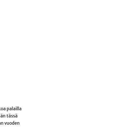
oa palailla
ään tässä
van vuoden