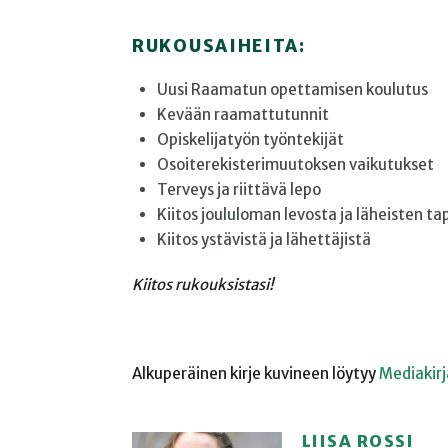
RUKOUSAIHEITA:
Uusi Raamatun opettamisen koulutus
Kevään raamattutunnit
Opiskelijatyön työntekijät
Osoiterekisterimuutoksen vaikutukset
Terveys ja riittävä lepo
Kiitos joululoman levosta ja läheisten t
Kiitos ystävistä ja lähettäjistä
Kiitos rukouksistasi!
Alkuperäinen kirje kuvineen löytyy
Mediakirj
LIISA ROSSI