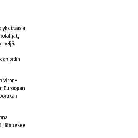
 yksittäisiä
molahjat,
n neljä.
lään pidin
n Viron-
uin Euroopan
 porukan
anna
tä Hän tekee