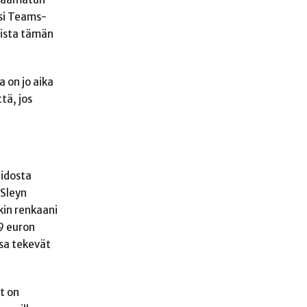
usi Teams-
ksista tämän
a on jo aika
tä, jos
pidosta
 Sleyn
kin renkaani
09 euron
ssa tekevät
t on