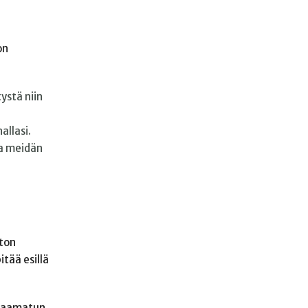
on
ystä niin
allasi.
aa meidän
ston
tää esillä
 Raamatun