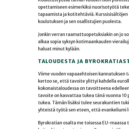
opettamiseen esimerkiksi nuorisotyötä tekev
tapaamista ja kotitehtäviä. Kurssisisältöjen
koulutuksen ja sen osallistujien puolesta.
Jonkin verran raamattuopetuksiakin on jo sov
alkaa sopia syksyn kotimaankauden vierailuj
haluat minut kylään.
TALOUDESTA JA BYROKRATIAS
Viime vuoden vapaaehtoisen kannatuksen tav
kertoo se, että tavoite ylittyi kahdella eurolla
kokonaistaloudessa on tavoitteena edelleen
tavoite on kasvattaa tukea tänä vuonna 10 p
tukea. Tämän lisäksi tulee seurakuntien tuki.
yhteistä työtä sen eteen, että evankeliumi l
Byrokratian osalta me toisessa EU-maassa t