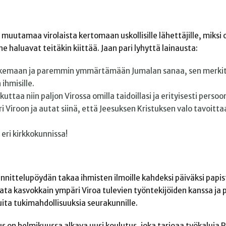
 muutamaa virolaista kertomaan uskollisille lähettäjille, miksi 
 haluavat teitäkin kiittää. Jaan pari lyhyttä lainausta:
lukemaan ja paremmin ymmärtämään Jumalan sanaa, sen merkit
ihmisille.
kuttaa niin paljon Virossa omilla taidoillasi ja erityisesti persoon
uri Viroon ja autat siinä, että Jeesuksen Kristuksen valo tavoitt
 eri kirkkokunnissa!
nnittelupöydän takaa ihmisten ilmoille kahdeksi päiväksi papi
ta kasvokkain ympäri Viroa tulevien työntekijöiden kanssa ja pi
ita tukimahdollisuuksia seurakunnille.
s on helmikuussa alkava uusi koulutus, joka tarjoaa työkaluja