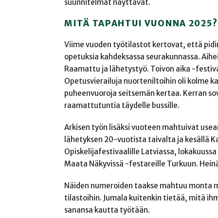
suunnitelmat näyttävät.
MITÄ TAPAHTUI VUONNA 2025?
Viime vuoden työtilastot kertovat, että pid
opetuksia kahdeksassa seurakunnassa. Aihei
Raamattu ja lähetystyö. Toivon aika -festivaal
Opetusvierailuja nuorteniltoihin oli kolme k
puheenvuoroja seitsemän kertaa. Kerran sovit
raamattutuntia täydelle bussille.
Arkisen työn lisäksi vuoteen mahtuivat useam
lähetyksen 20-vuotista taivalta ja kesällä K
Opiskelijafestivaalille Latviassa, lokakuuss
Maata Näkyvissä -festareille Turkuun. Heinä
Näiden numeroiden taakse mahtuu monta me
tilastoihin. Jumala kuitenkin tietää, mitä 
sanansa kautta työtään.