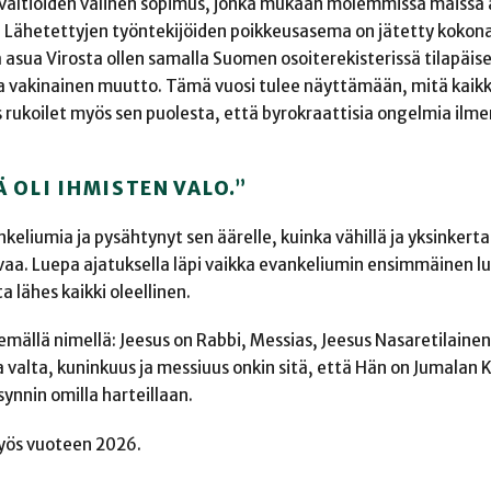
valtioiden välinen sopimus, jonka mukaan molemmissa maissa a
ssa. Lähetettyjen työntekijöiden poikkeusasema on jätetty kokon
 asua Virosta ollen samalla Suomen osoiterekisterissä tilapäise
va vakinainen muutto. Tämä vuosi tulee näyttämään, mitä kaikk
 rukoilet myös sen puolesta, että byrokraattisia ongelmia ilme
 OLI IHMISTEN VALO.”
liumia ja pysähtynyt sen äärelle, kuinka vähillä ja yksinkertais
vaa. Luepa ajatuksella läpi vaikka evankeliumin ensimmäinen lu
lähes kaikki oleellinen.
mällä nimellä: Jeesus on Rabbi, Messias, Jeesus Nasaretilaine
a valta, kuninkuus ja messiuus onkin sitä, että Hän on Jumalan K
ynnin omilla harteillaan.
myös vuoteen 2026.