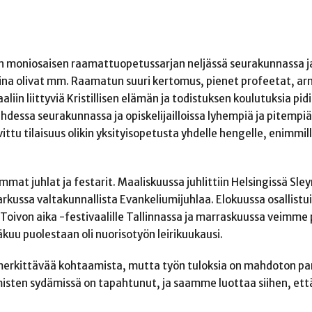
in moniosaisen raamattuopetussarjan neljässä seurakunnassa ja
na olivat mm. Raamatun suuri kertomus, pienet profeetat, ar
iin liittyviä Kristillisen elämän ja todistuksen koulutuksia pidi
ahdessa seurakunnassa ja opiskelijailloissa lyhempiä ja pitempiä
tu tilaisuus olikin yksityisopetusta yhdelle hengelle, enimmil
mat juhlat ja festarit. Maaliskuussa juhlittiin Helsingissä Sley
arkussa valtakunnallista Evankeliumijuhlaa. Elokuussa osallist
a Toivon aika -festivaalille Tallinnassa ja marraskuussa veimme
kuu puolestaan oli nuorisotyön leirikuukausi.
rkittävää kohtaamista, mutta työn tuloksia on mahdoton p
ihmisten sydämissä on tapahtunut, ja saamme luottaa siihen, et