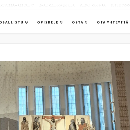
KYVISSÄ -FESTARIT
EVANKELIUMIJUHLA
SLEYN KAUPPA
BIBLE TO
OSALLISTU
OPISKELE
OSTA
OTA YHTEYTTÄ