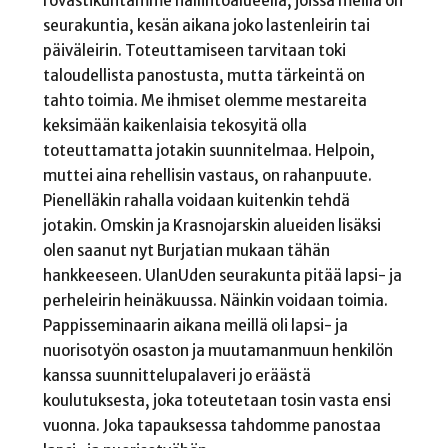
rovastikuntamme hallintoalueella, joissa meillä on
seurakuntia, kesän aikana joko lastenleirin tai
päiväleirin. Toteuttamiseen tarvitaan toki
taloudellista panostusta, mutta tärkeintä on
tahto toimia. Me ihmiset olemme mestareita
keksimään kaikenlaisia tekosyitä olla
toteuttamatta jotakin suunnitelmaa. Helpoin,
muttei aina rehellisin vastaus, on rahanpuute.
Pienelläkin rahalla voidaan kuitenkin tehdä
jotakin. Omskin ja Krasnojarskin alueiden lisäksi
olen saanut nyt Burjatian mukaan tähän
hankkeeseen. UlanUden seurakunta pitää lapsi- ja
perheleirin heinäkuussa. Näinkin voidaan toimia.
Pappisseminaarin aikana meillä oli lapsi- ja
nuorisotyön osaston ja muutamanmuun henkilön
kanssa suunnittelupalaveri jo eräästä
koulutuksesta, joka toteutetaan tosin vasta ensi
vuonna. Joka tapauksessa tahdomme panostaa