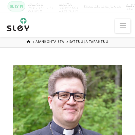
KARKUN
MAATA
SLEY
SLEY.FI
EVANKELIUMIJUHLA
EVANKELINEN
NÄKYVISSÄ
KAU
OPISTO
-FESTARIT
Na
ETUSIVU
AJANKOHTAISTA
SATTUU JA TAPAHTUU