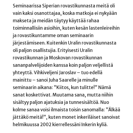
Seminaarissa Siperian rovastikunnasta meitä oli
vain kaksi osanottajaa, koska matkoja ei nykyään
makseta ja meidän täytyy käyttää rahaa
toiminnallisiin asioihin, kuten kesän lastenleireihin
ja rovastikuntamme oman seminaarin
järjestämiseen. Kuitenkin Uralin rovastikunnasta
oli paljon osallistujia. Erityisesti Uralin
rovastikunnan ja Moskovan rovastikunnan
sananpalvelijoiden kanssa koin paljon veljellistä
yhteyttä. Vihkiveljeni Jaroslav – tuo edellä
mainittu – sanoi Juha Saarelle ja minulle
seminaarin aikana: ”Kiitos, kun tulitte!” Nämä
sanat koskettivat. Muutama sana, mutta niihin
sisältyy paljon ajatuksia ja tunnesisältöä. Nuo
kolme sanaa voisi ilmaista toisin sanomalla: ”Älkää
jättäkö meitä!”, kuten monet inkeriläiset sanoivat
helmikuussa 2002 kierrellessäni Inkerin kyliä.