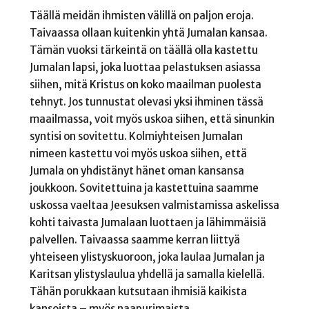
Täällä meidän ihmisten välillä on paljon eroja.
Taivaassa ollaan kuitenkin yhtä Jumalan kansaa.
Tämän vuoksi tärkeintä on täällä olla kastettu
Jumalan lapsi, joka luottaa pelastuksen asiassa
siihen, mitä Kristus on koko maailman puolesta
tehnyt. Jos tunnustat olevasi yksi ihminen tässä
maailmassa, voit myös uskoa siihen, että sinunkin
syntisi on sovitettu. Kolmiyhteisen Jumalan
nimeen kastettu voi myös uskoa siihen, että
Jumala on yhdistänyt hänet oman kansansa
joukkoon. Sovitettuina ja kastettuina saamme
uskossa vaeltaa Jeesuksen valmistamissa askelissa
kohti taivasta Jumalaan luottaen ja lähimmäisiä
palvellen. Taivaassa saamme kerran liittyä
yhteiseen ylistyskuoroon, joka laulaa Jumalan ja
Karitsan ylistyslaulua yhdellä ja samalla kielellä.
Tähän porukkaan kutsutaan ihmisiä kaikista
kansoista – myös naapurimaista.