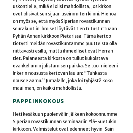
uskontielle, mikä ei olisi mahdollista, jos kirkon
ovet olisivat sen sijaan useimmiten kiinni. Hienoa
on myös se, että myös Siperian rovastikunnan
seurakuntiin ihmiset löytävät tien tutustuttuaan
Pyhän Annan kirkkoon Pietarissa. Tämä kertoo
tietysti meidän rovastikuntamme puutteista olla
riittävästi esillä, mutta ihmeelliset ovat Herran
tiet. Palaneesta kirkosta on tullut kukoistava
evankeliumin julistamisen paikka. Se tuo mieleeni
Inkerin noususta kertovan laulun: ”Tuhkasta
nousee aamu.” Jumalalle, joka loi tyhjästä koko
maailman, on kaikki mahdollista.
PAPPEINKOKOUS
Heti kesäkuun puolenvälin jälkeen kokoonnumme
Siperian rovastikunnan seminaariin Ylä-Suetukin
kirkkoon. Valmistelut ovat edenneet hyvin. Sain