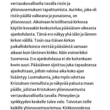
vertauskuvallisella tavalla ristin ja
ylösnousemuksen tapahtumista. Aurinko, joka oli
ristin päällä valkeana ja punaisena, on
ylösnoussut. Aikoinaan kristillisessä kirkossa
käytiin kovaakin keskustelua pääsiäisen oikeasta
ajankohdasta. Tämä ero näkyy yhä idän ja lännen
kirkon välillä. Tosin osa itäisen kirkon
paikalliskirkoista viettää pääsiäistä samaan
aikaan kuin läntinen kirkko. Näin esimerkiksi
Suomessa. Ero ajankohdassa ei ole kuitenkaan
kovin suuri. Pääsiäinen sijoittuu joka tapauksessa
ajankohtaan, jolloin valoisa aika koko ajan
lisääntyy. Luomakunta, joka myös odottaa
Kristuksen riemullista ja näkyvää paluuta maan
päälle, julistaa Kristuksen ylösnousemusta
vertauskuvallisella tavalla. Pimeyden ja
synkkyyden keskelle tulee valo. Toivotan teille
kaikille ylösnousemusriemua. Kirkkovuodessa