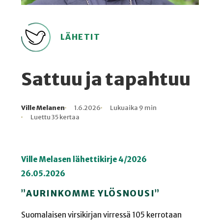
LÄHETIT
Sattuu ja tapahtuu
Ville Melanen
1.6.2026
Lukuaika 9 min
Kirjoittaja
Julkaistu
Lukuaika
Lukukertoja
Luettu 35 kertaa
Ville Melasen lähettikirje 4/2026
26.05.2026
”AURINKOMME YLÖSNOUSI”
Suomalaisen virsikirjan virressä 105 kerrotaan