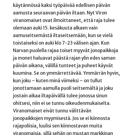
käytännössä kaksi työpäivää edellisen päivän
aamusta seuraavan päivän iltaan. Nyt Viron
viranomaiset ovat ilmoittaneet, että raja tulee
olemaan auki 15. kesäkuuta alkaen vain
aamuseitsemästä iltaseitsemään, kun se vielä
toistaiseksi on auki klo 7-23 välisen ajan. Kun
Narvan puolella rajaa toiset myyvät jonopaikkoja
ja monet haluavat päästä rajan ylin edes saman
päivän aikana, välillä tunteet ja puheet käyvät
kuumina. Se on ymmärrettävää. Ymmärrän hyvin,
kun joku – kuten minä viimeksi – on tullut
jonottamaan aamulla puoli seitsemältä ja joku
jostain aikaa iltapäivällä tulee jonossa sinun
ohitsesi, niin ei se tunnu oikeudenmukaiselta.
Viranomaiset eivät tunnu välittävän
jonopaikkojen myymisestä. Jos se ei kiinnosta
rajapoliisia, luulisi sen kiinnostavan muita
viranomaisia, sillä sehän on mustan markkinan