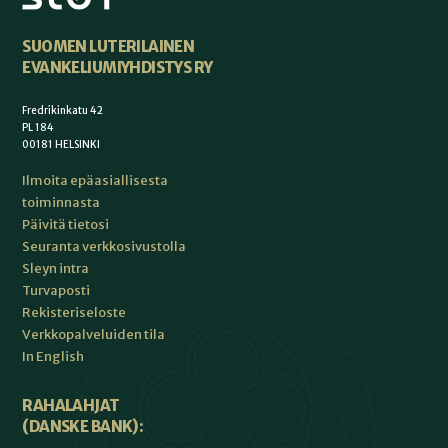
SUOMEN LUTERILAINEN
EVANKELIUMIYHDISTYS RY
Fredrikinkatu 42
PL 184
00181 HELSINKI
Ilmoita epäasiallisesta
toiminnasta
Päivitä tietosi
Seuranta verkkosivustolla
Sleyn intra
Turvaposti
Rekisteriseloste
Verkkopalveluiden tila
In English
RAHALAHJAT
(DANSKE BANK):