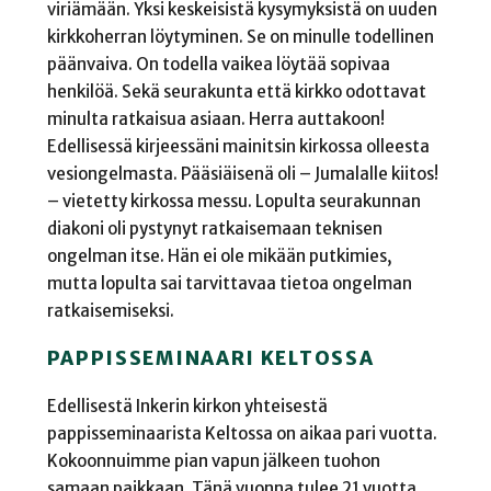
viriämään. Yksi keskeisistä kysymyksistä on uuden
kirkkoherran löytyminen. Se on minulle todellinen
päänvaiva. On todella vaikea löytää sopivaa
henkilöä. Sekä seurakunta että kirkko odottavat
minulta ratkaisua asiaan. Herra auttakoon!
Edellisessä kirjeessäni mainitsin kirkossa olleesta
vesiongelmasta. Pääsiäisenä oli – Jumalalle kiitos!
– vietetty kirkossa messu. Lopulta seurakunnan
diakoni oli pystynyt ratkaisemaan teknisen
ongelman itse. Hän ei ole mikään putkimies,
mutta lopulta sai tarvittavaa tietoa ongelman
ratkaisemiseksi.
PAPPISSEMINAARI KELTOSSA
Edellisestä Inkerin kirkon yhteisestä
pappisseminaarista Keltossa on aikaa pari vuotta.
Kokoonnuimme pian vapun jälkeen tuohon
samaan paikkaan. Tänä vuonna tulee 21 vuotta,