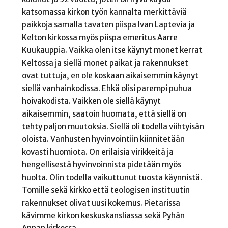
katsomassa kirkon työn kannalta merkittäviä
paikkoja samalla tavaten piispa Ivan Laptevia ja
Kelton kirkossa myös piispa emeritus Aarre
Kuukauppia. Vaikka olen itse käynyt monet kerrat
Keltossa ja siellä monet paikat ja rakennukset
ovat tuttuja, en ole koskaan aikaisemmin käynyt
siellä vanhainkodissa. Ehkä olisi parempi puhua
hoivakodista. Vaikken ole siellä käynyt
aikaisemmin, saatoin huomata, että siellä on
tehty paljon muutoksia. Siellä oli todella viihtyisän
oloista. Vanhusten hyvinvointiin kiinnitetään
kovasti huomiota. On erilaisia virikkeitä ja
hengellisestä hyvinvoinnista pidetään myös
huolta. Olin todella vaikuttunut tuosta käynnistä.
Tomille sekä kirkko että teologisen instituutin
rakennukset olivat uusi kokemus. Pietarissa
kävimme kirkon keskuskansliassa sekä Pyhän