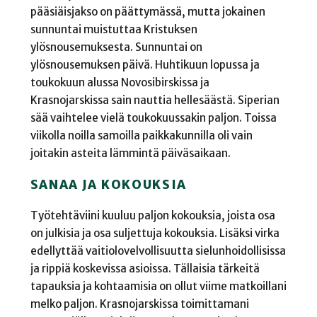
pääsiäisjakso on päättymässä, mutta jokainen
sunnuntai muistuttaa Kristuksen
ylösnousemuksesta. Sunnuntai on
ylösnousemuksen päivä. Huhtikuun lopussa ja
toukokuun alussa Novosibirskissa ja
Krasnojarskissa sain nauttia hellesäästä. Siperian
sää vaihtelee vielä toukokuussakin paljon. Toissa
viikolla noilla samoilla paikkakunnilla oli vain
joitakin asteita lämmintä päiväsaikaan.
SANAA JA KOKOUKSIA
Työtehtäviini kuuluu paljon kokouksia, joista osa
on julkisia ja osa suljettuja kokouksia. Lisäksi virka
edellyttää vaitiolovelvollisuutta sielunhoidollisissa
ja rippiä koskevissa asioissa. Tällaisia tärkeitä
tapauksia ja kohtaamisia on ollut viime matkoillani
melko paljon. Krasnojarskissa toimittamani