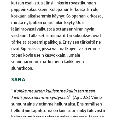
kutsun osallistua Länsi-Inkerin rovastikunnan
pappeinkokoukseen Kolppanan kirkossa. En ole
koskaan aikaisemmin käynyt Kolppanan kirkossa,
mutta nytpähän on sielläkin käyty. Uusi
lääninrovasti vaikuttaa ottaneen viran hyvin
vastaan. Tällaiset seminaarit tai kokoukset ovat
tärkeitä tapaamispaikkoja. Erityisen tärkeitä ne
ovat Siperiassa, jossa välimatkojen takia emme
tapaa kovin usein kasvokkain. Jumala
seminaarimme matkoineen kaikkineen
siunatkoon.
SANA
”
Kuinka me sitten kuulemme kukin sen maan
kieltä, jossa olemme syntyneet?”
(Apt. 2:8) Viime
sunnuntaina vietimme helluntaita. Ensimmäisen
helluntain tapahtuma on kuin suuri näky tulevasta