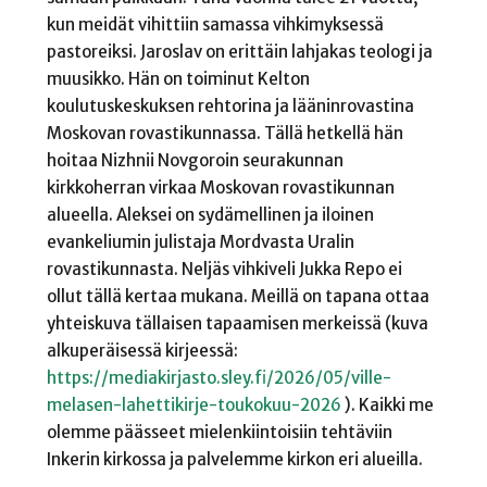
kun meidät vihittiin samassa vihkimyksessä
pastoreiksi. Jaroslav on erittäin lahjakas teologi ja
muusikko. Hän on toiminut Kelton
koulutuskeskuksen rehtorina ja lääninrovastina
Moskovan rovastikunnassa. Tällä hetkellä hän
hoitaa Nizhnii Novgoroin seurakunnan
kirkkoherran virkaa Moskovan rovastikunnan
alueella. Aleksei on sydämellinen ja iloinen
evankeliumin julistaja Mordvasta Uralin
rovastikunnasta. Neljäs vihkiveli Jukka Repo ei
ollut tällä kertaa mukana. Meillä on tapana ottaa
yhteiskuva tällaisen tapaamisen merkeissä (kuva
alkuperäisessä kirjeessä:
https://mediakirjasto.sley.fi/2026/05/ville-
melasen-lahettikirje-toukokuu-2026
). Kaikki me
olemme päässeet mielenkiintoisiin tehtäviin
Inkerin kirkossa ja palvelemme kirkon eri alueilla.