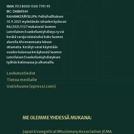
IBAN: FI13 8000 1500 7791 95
BIC: DABAFIHH
RAHANKERÄYSLUPA: Poliisihallituksen
10.9.2021 myöntämän rahankeräysluvan
RA/2021/1127 mukaisesti Suomen
Luterilainen Evankeliumiyhdistys ry voi
kerätä varoja toistaiseksi koko Suomen
alueella Ahvenanmaata lukuun
ottamatta. Kerätyt varat käytetään
vuoden kuluessa keräyksestä Suomen
Luterilaisen Evankeliumiyhdistyksen
työhön kotimaassa ja ulkomailla.
Laskutustiedot
Tietoa medialle
Uutishuone (epressi.com)
ME OLEMME YHDESSÄ MUKANA:
Japan Evangelical Missionary Association JEMA