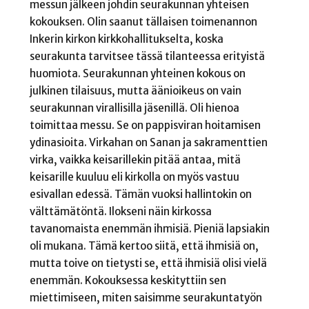
messun jälkeen johdin seurakunnan yhteisen
kokouksen. Olin saanut tällaisen toimenannon
Inkerin kirkon kirkkohallitukselta, koska
seurakunta tarvitsee tässä tilanteessa erityistä
huomiota. Seurakunnan yhteinen kokous on
julkinen tilaisuus, mutta äänioikeus on vain
seurakunnan virallisilla jäsenillä. Oli hienoa
toimittaa messu. Se on pappisviran hoitamisen
ydinasioita. Virkahan on Sanan ja sakramenttien
virka, vaikka keisarillekin pitää antaa, mitä
keisarille kuuluu eli kirkolla on myös vastuu
esivallan edessä. Tämän vuoksi hallintokin on
välttämätöntä. Ilokseni näin kirkossa
tavanomaista enemmän ihmisiä. Pieniä lapsiakin
oli mukana. Tämä kertoo siitä, että ihmisiä on,
mutta toive on tietysti se, että ihmisiä olisi vielä
enemmän. Kokouksessa keskityttiin sen
miettimiseen, miten saisimme seurakuntatyön