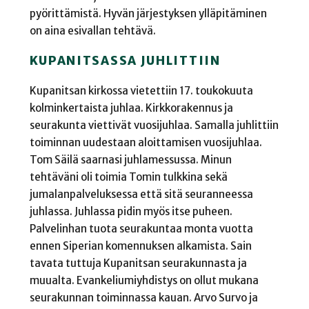
pyörittämistä. Hyvän järjestyksen ylläpitäminen
on aina esivallan tehtävä.
KUPANITSASSA JUHLITTIIN
Kupanitsan kirkossa vietettiin 17. toukokuuta
kolminkertaista juhlaa. Kirkkorakennus ja
seurakunta viettivät vuosijuhlaa. Samalla juhlittiin
toiminnan uudestaan aloittamisen vuosijuhlaa.
Tom Säilä saarnasi juhlamessussa. Minun
tehtäväni oli toimia Tomin tulkkina sekä
jumalanpalveluksessa että sitä seuranneessa
juhlassa. Juhlassa pidin myös itse puheen.
Palvelinhan tuota seurakuntaa monta vuotta
ennen Siperian komennuksen alkamista. Sain
tavata tuttuja Kupanitsan seurakunnasta ja
muualta. Evankeliumiyhdistys on ollut mukana
seurakunnan toiminnassa kauan. Arvo Survo ja