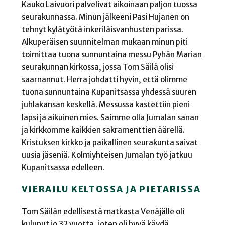
Kauko Laivuori palvelivat aikoinaan paljon tuossa
seurakunnassa. Minun jälkeeni Pasi Hujanen on
tehnyt kylätyötä inkeriläisvanhusten parissa.
Alkuperäisen suunnitelman mukaan minun piti
toimittaa tuona sunnuntaina messu Pyhän Marian
seurakunnan kirkossa, jossa Tom Säilä olisi
saarnannut. Herra johdatti hyvin, että olimme
tuona sunnuntaina Kupanitsassa yhdessä suuren
juhlakansan keskellä. Messussa kastettiin pieni
lapsi ja aikuinen mies. Saimme olla Jumalan sanan
ja kirkkomme kaikkien sakramenttien äärellä.
Kristuksen kirkko ja paikallinen seurakunta saivat
uusia jäseniä. Kolmiyhteisen Jumalan työ jatkuu
Kupanitsassa edelleen.
VIERAILU KELTOSSA JA PIETARISSA
Tom Säilän edellisestä matkasta Venäjälle oli
kulunut jo 32 vuotta, joten oli hyvä käydä