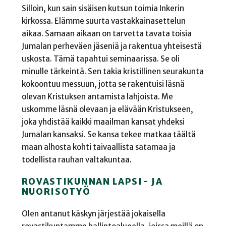
Silloin, kun sain sisäisen kutsun toimia Inkerin
kirkossa. Elämme suurta vastakkainasettelun
aikaa. Samaan aikaan on tarvetta tavata toisia
Jumalan perheväen jäseniä ja rakentua yhteisestä
uskosta. Tämä tapahtui seminaarissa. Se oli
minulle tärkeintä. Sen takia kristillinen seurakunta
kokoontuu messuun, jotta se rakentuisi läsnä
olevan Kristuksen antamista lahjoista. Me
uskomme läsnä olevaan ja elävään Kristukseen,
joka yhdistää kaikki maailman kansat yhdeksi
Jumalan kansaksi. Se kansa tekee matkaa täältä
maan alhosta kohti taivaallista satamaa ja
todellista rauhan valtakuntaa.
ROVASTIKUNNAN LAPSI- JA
NUORISOTYÖ
Olen antanut käskyn järjestää jokaisella