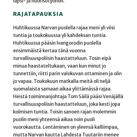
lapsi- ja nuorisotyöhön.
RAJATAPAUKSIA
Huhtikuussa Narvan puolella rajaa meni yli viisi
tuntia ja toukokuussa yli kahdeksan tuntia.
Huhtikuussa pääsin Ivangorodin puolella
ensimmäistä kertaa tänä vuonna
turvallisuuspoliisin haastatteluun. Tosin eipä
minua haastateltukaan, vaan kun minut jo
tunnettiin, riitti parin valokuvan ottaminen ja olin
jo vapaa. Toukokuun matkalla meitä oli neljä
suomalaista samaan aikaa ylittämässä rajaa.
Heistä toiminnanjohtaja Tom Säilä pääsi Venäjällä
turvallisuuspoliisin haastatteluun, joka kesti jopa
kolmisen tuntia. Toisin sanoen rajan molemmin
puolin meni yhteensä aikaa noin puoli
vuorokautta. Lentäminen on yleensä kalliimpaa,
mutta Narvan kautta Lahdesta Tuutariin menee