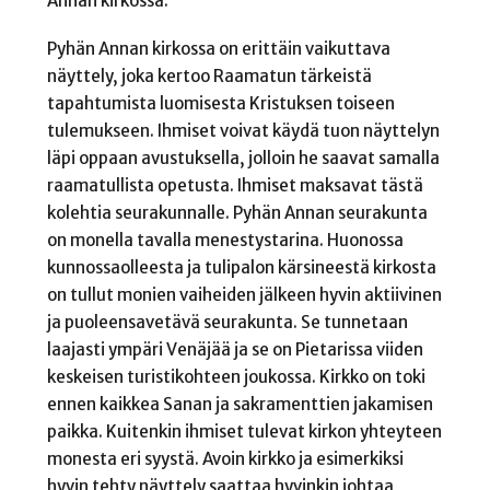
Annan kirkossa.
Pyhän Annan kirkossa on erittäin vaikuttava
näyttely, joka kertoo Raamatun tärkeistä
tapahtumista luomisesta Kristuksen toiseen
tulemukseen. Ihmiset voivat käydä tuon näyttelyn
läpi oppaan avustuksella, jolloin he saavat samalla
raamatullista opetusta. Ihmiset maksavat tästä
kolehtia seurakunnalle. Pyhän Annan seurakunta
on monella tavalla menestystarina. Huonossa
kunnossaolleesta ja tulipalon kärsineestä kirkosta
on tullut monien vaiheiden jälkeen hyvin aktiivinen
ja puoleensavetävä seurakunta. Se tunnetaan
laajasti ympäri Venäjää ja se on Pietarissa viiden
keskeisen turistikohteen joukossa. Kirkko on toki
ennen kaikkea Sanan ja sakramenttien jakamisen
paikka. Kuitenkin ihmiset tulevat kirkon yhteyteen
monesta eri syystä. Avoin kirkko ja esimerkiksi
hyvin tehty näyttely saattaa hyvinkin johtaa