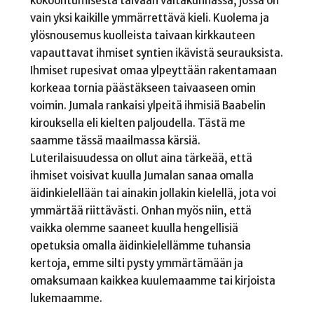
kokoontumisesta taivaan valtakunnassa, jossa on
vain yksi kaikille ymmärrettävä kieli. Kuolema ja
ylösnousemus kuolleista taivaan kirkkauteen
vapauttavat ihmiset syntien ikävistä seurauksista.
Ihmiset rupesivat omaa ylpeyttään rakentamaan
korkeaa tornia päästäkseen taivaaseen omin
voimin. Jumala rankaisi ylpeitä ihmisiä Baabelin
kirouksella eli kielten paljoudella. Tästä me
saamme tässä maailmassa kärsiä.
Luterilaisuudessa on ollut aina tärkeää, että
ihmiset voisivat kuulla Jumalan sanaa omalla
äidinkielellään tai ainakin jollakin kielellä, jota voi
ymmärtää riittävästi. Onhan myös niin, että
vaikka olemme saaneet kuulla hengellisiä
opetuksia omalla äidinkielellämme tuhansia
kertoja, emme silti pysty ymmärtämään ja
omaksumaan kaikkea kuulemaamme tai kirjoista
lukemaamme.