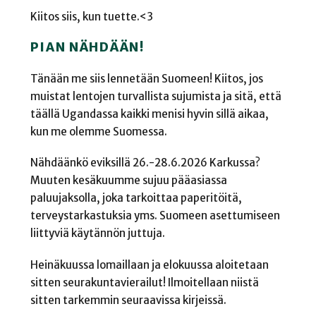
Kiitos siis, kun tuette.<3
PIAN NÄHDÄÄN!
Tänään me siis lennetään Suomeen! Kiitos, jos
muistat lentojen turvallista sujumista ja sitä, että
täällä Ugandassa kaikki menisi hyvin sillä aikaa,
kun me olemme Suomessa.
Nähdäänkö
eviksillä
26.-28.6.2026 Karkussa?
Muuten kesäkuumme sujuu pääasiassa
paluujaksolla, joka tarkoittaa paperitöitä,
terveystarkastuksia yms. Suomeen asettumiseen
liittyviä käytännön juttuja.
Heinäkuussa lomaillaan ja elokuussa aloitetaan
sitten seurakuntavierailut! Ilmoitellaan niistä
sitten tarkemmin seuraavissa kirjeissä.