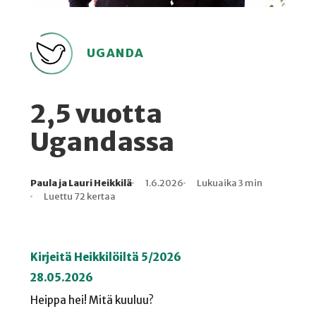
UGANDA
2,5 vuotta
Ugandassa
Paula ja Lauri Heikkilä
1.6.2026
Lukuaika 3 min
Kirjoittaja
Julkaistu
Lukuaika
Lukukertoja
Luettu 72 kertaa
Kirjeitä Heikkilöiltä 5/2026
28.05.2026
Heippa hei! Mitä kuuluu?