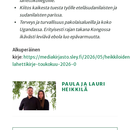
lähettikollegoille.
Kiitos kaikesta tuesta työlle
eteläsudanilaisten ja
sudanilaisten
parissa.
Terveys ja turvallisuus
pakolaisalueilla ja koko
Ugandassa. Erityisesti rajan takana
Kongossa
ikävästi leviävä ebola
luo epävarmuutta.
Alkuperäinen
kirje:
https://mediakirjasto.sley.fi/2026/05/heikkiloiden
lahettikirje-toukokuu-2026-0
PAULA JA LAURI
HEIKKILÄ