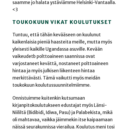
saamme jo halata ystäviämme Helsinki-Vantaalla.
<3
TOUKOKUUN VIKAT KOULUTUKSET
Tuntuu, että tähän kevääseen on kuulunut
kaikenlaisia pieniä haasteita meille, mutta myös
yleisesti kaikille Ugandassa asuville. Kevään
vaikeudetb polttoaineen saannissa ovat
varjostaneet kevättä, nostaneet polttoaineen
hintaa ja myös julkisen liikenteen hintaa
merkittävästi. Tämä vaikutti myös meidän
toukokuun koulutussuunnitelmiimme.
Onnistuimme kuitenkin kutsumaan
kirjanpitokoulutukseen edustajat myös Länsi-
Niililtä (Bidibidi, Idiwa, Pasu) ja Palabekista, mikä
oli mahtavaa, vaikka jäimmekin itse kaipaamaan
näissä seurakunnissa vierailua. Koulutus meni tosi