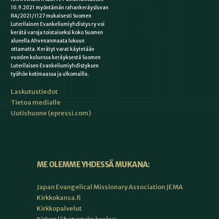
10.9.2021 myöntämän rahankeräysluvan
RA/2021/1127 mukaisesti Suomen
Luterilainen Evankeliumiyhdistys ry voi
kerätä varoja toistaiseksi koko Suomen
alueella Ahvenanmaata lukuun
ottamatta. Kerätyt varat käytetään
vuoden kuluessa keräyksestä Suomen
Luterilaisen Evankeliumiyhdistyksen
työhön kotimaassa ja ulkomailla.
Laskutustiedot
Tietoa medialle
Uutishuone (epressi.com)
ME OLEMME YHDESSÄ MUKANA:
Japan Evangelical Missionary Association JEMA
Kirkkokansa.fi
Kirkkopalvelut