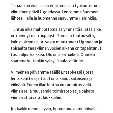
Tänään on virallisesti ensimmäisen työkautemme
viimeinen päivä Ugandassa. Lentomme Suomeen
lähtee illalla ja huomenna saavumme Helsinkiin.
Tuntuu aika mahdottomalta ymmärtää, että aika
on mennyt näin nopeasti! Samalla tuntuu siltä,
kuin olisimme juuri vasta muuttaneet Ugandaan ja
toisaalta taas viime vuosien aikana on tapahtunut
tosi paljon kaikkea. Olo on aika haikea. Onneksi
saamme kuitenkin syksyllä palata tänne.
Viimeinen päivämme täällä Entebbessä (jossa
lentokenttä sijaitsee) on alkanut sateisena ja
viileänä. Ennen illan lentoa on tarkoitus vielä
viimeistellä muutamia toimistotöitä ja pakata
viimeiset tavarat laukkuihin.
Jos kaikki menee hyvin, huomenna aamupäivällä