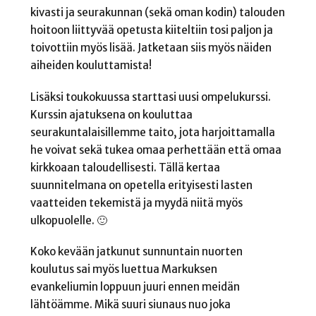
kivasti ja seurakunnan (sekä oman kodin) talouden
hoitoon liittyvää opetusta kiiteltiin tosi paljon ja
toivottiin myös lisää. Jatketaan siis myös näiden
aiheiden kouluttamista!
Lisäksi toukokuussa starttasi uusi ompelukurssi.
Kurssin ajatuksena on kouluttaa
seurakuntalaisillemme taito, jota harjoittamalla
he voivat sekä tukea omaa perhettään että omaa
kirkkoaan taloudellisesti. Tällä kertaa
suunnitelmana on opetella erityisesti lasten
vaatteiden tekemistä ja myydä niitä myös
ulkopuolelle. 🙂
Koko kevään jatkunut sunnuntain nuorten
koulutus sai myös luettua Markuksen
evankeliumin loppuun juuri ennen meidän
lähtöämme. Mikä suuri siunaus nuo joka