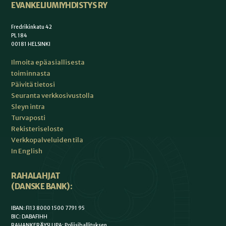
EVANKELIUMIYHDISTYS RY
Fredrikinkatu 42
PL 184
00181 HELSINKI
Ilmoita epäasiallisesta
toiminnasta
Päivitä tietosi
Seuranta verkkosivustolla
Sleyn intra
Turvaposti
Rekisteriseloste
Verkkopalveluiden tila
In English
RAHALAHJAT
(DANSKE BANK):
IBAN: FI13 8000 1500 7791 95
BIC: DABAFIHH
RAHANKERÄYSLUPA: Poliisihallituksen