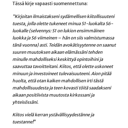
Tässä kirje vapaasti suomennettuna:
”Kirjoitan ilmaistakseni sydämellisen kiitollisuuteni
tuesta, jolla olette tukeneet
minua S1-luokalta S6-
luokalle (selvennys: S1 on lukion ensimmäinen
luokka ja
S6 viimeinen – hän on siis valmistumassa
tänä vuonna) asti.
Teidän avokätisyytenne on saanut
suuren muutoksen aikaan elämässäni
tehden
minulle mahdolliseksi keskittyä opintoihini ja
saavuttaa tavoitteitani.
Kiitos, että olette uskoneet
minuun ja investoineet tulevaisuuteeni.
Aion pitää
huolta, että otan kaiken mahdollisen irti tästä
mahdollisuudesta ja
teen kovasti töitä saadakseni
aikaan positiivista muutosta kirkossani ja
yhteisössäni.
Kiitos vielä kerran ystävällisyydestänne ja
tuestanne!
”