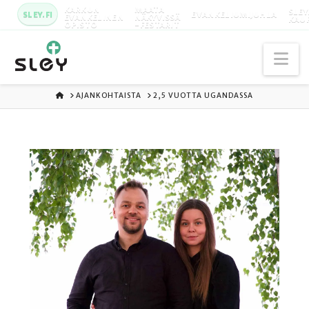
KARKUN
MAATA
SLEY
SLEY.FI
EVANKELIUMIJUHLA
EVANKELINEN
NÄKYVISSÄ
KAU
OPISTO
-FESTARIT
Na
ETUSIVU
AJANKOHTAISTA
2,5 VUOTTA UGANDASSA