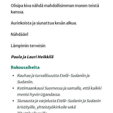
Olisipa kiva nähdä mahdollisimman monen teistä
kanssa.
Aurinkoista ja siunattua kesän alkua.
Nähdään!
Lämpimin terveisin
Paula ja Lauri Heikkilä
Rukousaiheita
Rauhaa ja turvallisuutta Etelä-
Sudaniin ja
Sudaniin.
Kotimaankausi Suomessa ja
samalla, että kaikki
menisi hyvin
Ugandassa.
Siunausta ja varjelusta Etelä-
Sudanin ja Sudanin
kristityille,
yhteistyökirkolle sekä