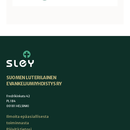
SUOMEN LUTERILAINEN
EVANKELIUMIYHDISTYS RY
Fredrikinkatu 42
PL 184
00181 HELSINKI
Ilmoita epäasiallisesta
toiminnasta
Päivitä tietosi