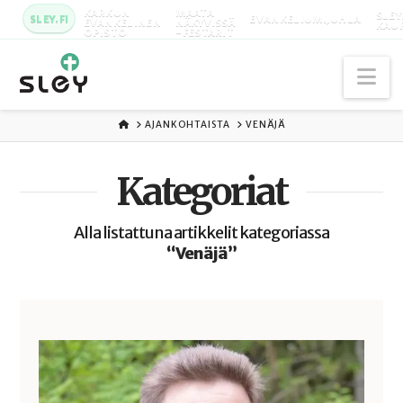
KARKUN
MAATA
SLEY
SLEY.FI
EVANKELIUMIJUHLA
EVANKELINEN
NÄKYVISSÄ
KAU
OPISTO
-FESTARIT
Na
ETUSIVU
AJANKOHTAISTA
VENÄJÄ
Kategoriat
Alla listattuna artikkelit kategoriassa
“Venäjä”