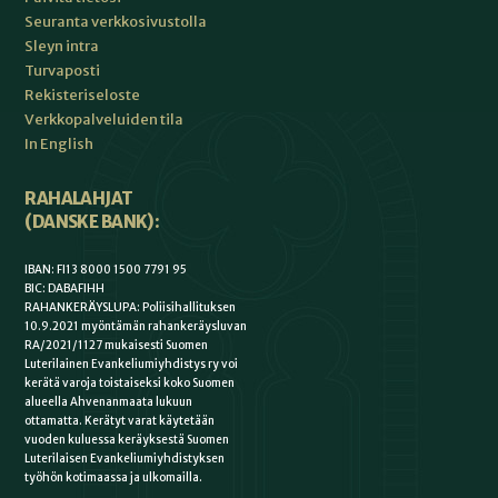
Seuranta verkkosivustolla
Sleyn intra
Turvaposti
Rekisteriseloste
Verkkopalveluiden tila
In English
RAHALAHJAT
(DANSKE BANK):
IBAN: FI13 8000 1500 7791 95
BIC: DABAFIHH
RAHANKERÄYSLUPA: Poliisihallituksen
10.9.2021 myöntämän rahankeräysluvan
RA/2021/1127 mukaisesti Suomen
Luterilainen Evankeliumiyhdistys ry voi
kerätä varoja toistaiseksi koko Suomen
alueella Ahvenanmaata lukuun
ottamatta. Kerätyt varat käytetään
vuoden kuluessa keräyksestä Suomen
Luterilaisen Evankeliumiyhdistyksen
työhön kotimaassa ja ulkomailla.