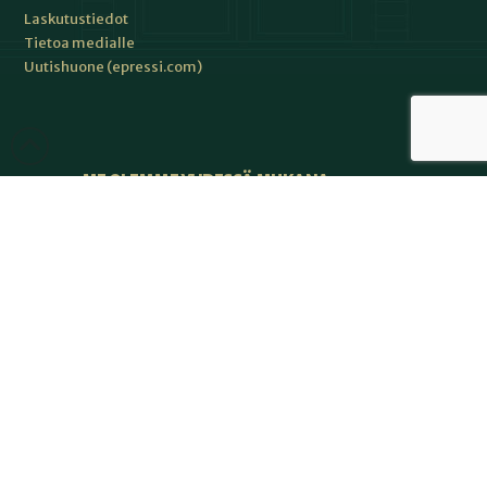
Laskutustiedot
Tietoa medialle
Uutishuone (epressi.com)
ME OLEMME YHDESSÄ MUKANA:
Japan Evangelical Missionary Association JEMA
Kirkkokansa.fi
Kirkkopalvelut
Kirkon lähetystyön keskus
Perusta-lehti
Raamatunlukijainliitto RLL
Seurakuntalainen.fi
Suomen Lähetyslentäjät MAF Suomi
Suomen lähetysneuvosto SLN
Suomen teologinen instituutti STI ry
Wycliffe Raamatunkääntäjät ry