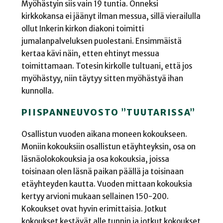
Myöhästyin siis vain 19 tuntia. Onneksi
kirkkokansa ei jäänyt ilman messua, sillä vierailulla
ollut Inkerin kirkon diakoni toimitti
jumalanpalveluksen puolestani. Ensimmäistä
kertaa kävi näin, etten ehtinyt messua
toimittamaan. Totesin kirkolle tultuani, että jos
myöhästyy, niin täytyy sitten myöhästyä ihan
kunnolla.
PIISPANNEUVOSTO ”TUUTARISSA”
Osallistun vuoden aikana moneen kokoukseen.
Moniin kokouksiin osallistun etäyhteyksin, osa on
läsnäolokokouksia ja osa kokouksia, joissa
toisinaan olen läsnä paikan päällä ja toisinaan
etäyhteyden kautta. Vuoden mittaan kokouksia
kertyy arvioni mukaan sellainen 150-200.
Kokoukset ovat hyvin erimittaisia. Jotkut
kokoukset kestävät alle tunnin ja jotkut kokoukset