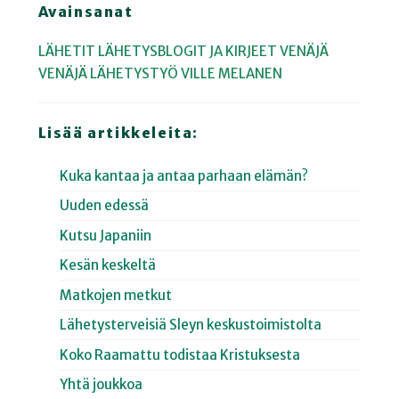
Avainsanat
LÄHETIT
LÄHETYSBLOGIT JA KIRJEET
VENÄJÄ
VENÄJÄ
LÄHETYSTYÖ
VILLE MELANEN
Lisää artikkeleita:
Kuka kantaa ja antaa parhaan elämän?
Uuden edessä
Kutsu Japaniin
Kesän keskeltä
Matkojen metkut
Lähetysterveisiä Sleyn keskustoimistolta
Koko Raamattu todistaa Kristuksesta
Yhtä joukkoa