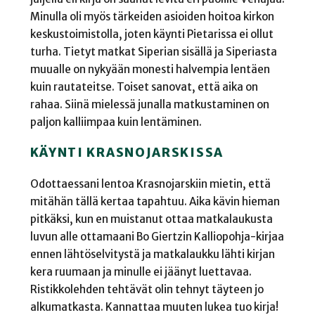
Minulla oli myös tärkeiden asioiden hoitoa kirkon
keskustoimistolla, joten käynti Pietarissa ei ollut
turha. Tietyt matkat Siperian sisällä ja Siperiasta
muualle on nykyään monesti halvempia lentäen
kuin rautateitse. Toiset sanovat, että aika on
rahaa. Siinä mielessä junalla matkustaminen on
paljon kalliimpaa kuin lentäminen.
KÄYNTI KRASNOJARSKISSA
Odottaessani lentoa Krasnojarskiin mietin, että
mitähän tällä kertaa tapahtuu. Aika kävin hieman
pitkäksi, kun en muistanut ottaa matkalaukusta
luvun alle ottamaani Bo Giertzin Kalliopohja-kirjaa
ennen lähtöselvitystä ja matkalaukku lähti kirjan
kera ruumaan ja minulle ei jäänyt luettavaa.
Ristikkolehden tehtävät olin tehnyt täyteen jo
alkumatkasta. Kannattaa muuten lukea tuo kirja!