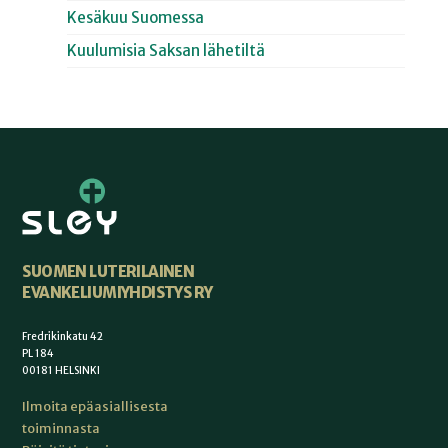
Kesäkuu Suomessa
Kuulumisia Saksan lähetiltä
SUOMEN LUTERILAINEN
EVANKELIUMIYHDISTYS RY
Fredrikinkatu 42
PL 184
00181 HELSINKI
Ilmoita epäasiallisesta
toiminnasta