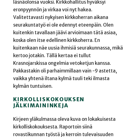
läsnäolonsa vuoksi. Kirkkohallitus hyväksyi
eronpyynnön ja virkaa voi nyt hakea.
Valitettavasti nykyisen kirkkoherran aikana
seurakuntatyö ei ole edennyt eteenpäin. Olen
kuitenkin tavallaan jäävi arvioimaan tätä asiaa,
koska olen itse edellinen kirkkoherra. En
kuitenkaan näe uusia ihmisiä seurakunnassa, mikä
kertoo jotakin. Tällä kertaa ei tullut
Krasnojarskissa ongelmia vetoketjun kanssa.
Pakkastakin oli parhaimmillaan vain -9 astetta,
vaikka yhtenä iltana kylmä tuuli teki ilmasta
kylmän tuntuisen.
KIRKOLLISKOKOUKSEN
JÄLKIMAININKEJA
Kirjeen yläkulmassa oleva kuva on lokakuisesta
kirkolliskokouksesta. Raportoin siinä
rovastikunnan työstä ja kerroin tulevaisuuden