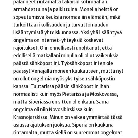
palanneet rintamalta takaisin kotimaahan
armahdettuina ja palkittuina. Monella heistä on
sopeutumisvaikeuksia normaaliin elämään, mikä
tarkoittaa rikollisuuden ja turvattomuuden
lisääntymistä yhteiskunnassa. Yksi yhä lisääntyvä
ongelma on internet-yhteyksiä koskevat
rajoitukset. Olin onnellisesti unohtanut, että
edellisellä matkallani minulla oli ollut vaikeuksia
päästä sähköpostiini. Työsähköpostiini en ole
päässyt Venäjällä moneen kuukauteen, mutta nyt
on ollut ongelmia myös yksityisen sähköpostin
kanssa. Tuutarissa pääsin sähköpostiin ihan
normaalisti kuin myös Pietarissa ja Moskovassa,
mutta Siperiassa en sitten ollenkaan. Sama
ongelma oli niin Novosibirskissa kuin
Krasnojarskissa. Minun on vaikea ymmärtää tässä
asiassa ajatuksen juoksua. Siperia on kaukana
rintamalta, mutta siellä on suuremmat ongelmat