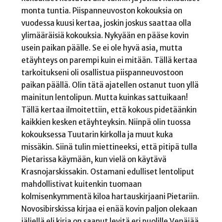
monta tuntia. Piispanneuvoston kokouksia on
vuodessa kuusi kertaa, joskin joskus saattaa olla
ylimääräisiä kokouksia. Nykyään en pääse kovin
usein paikan päälle. Se ei ole hyvä asia, mutta
etäyhteys on parempi kuin ei mitään. Tällä kertaa
tarkoitukseni oli osallistua piispanneuvostoon
paikan päällä. Olin tätä ajatellen ostanut tuon yllä
mainitun lentolipun. Mutta kuinkas sattuikaan!
Tällä kertaa ilmoitettiin, että kokous pidetäänkin
kaikkien kesken etäyhteyksin. Niinpä olin tuossa
kokouksessa Tuutarin kirkolla ja muut kuka
missäkin. Siinä tulin miettineeksi, että pitipä tulla
Pietarissa käymään, kun vielä on käytävä
Krasnojarskissakin. Ostamani edulliset lentoliput
mahdollistivat kuitenkin tuomaan
kolmisenkymmentä kiloa hartauskirjaani Pietariin.
Novosibirskissa kirjaa ei enää kovin paljon olekaan
jäljellä eli kirja on saanut levitä eri puolille Venäjää.