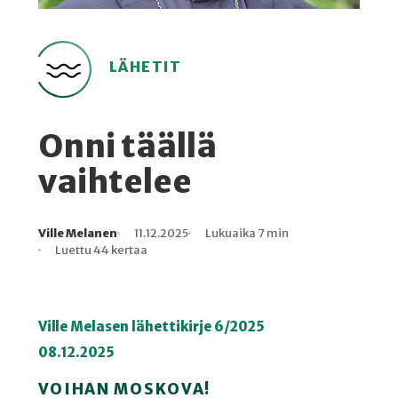
LÄHETIT
Onni täällä
vaihtelee
Ville Melanen
11.12.2025
Lukuaika 7 min
Kirjoittaja
Julkaistu
Lukuaika
Lukukertoja
Luettu 44 kertaa
Ville Melasen lähettikirje 6/2025
08.12.2025
VOIHAN MOSKOVA!