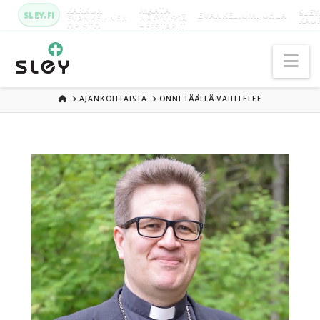
KARKUN
MAATA
SLEY
SLEY.FI
EVANKELIUMIJUHLA
EVANKELINEN
NÄKYVISSÄ
KAU
OPISTO
-FESTARIT
Na
ETUSIVU
AJANKOHTAISTA
ONNI TÄÄLLÄ VAIHTELEE