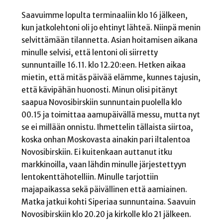
Saavuimme lopulta terminaaliin klo 16 jälkeen,
kun jatkolehtoni oli jo ehtinyt lähteä. Niinpä menin
selvittämään tilannetta. Asian hoitamisen aikana
minulle selvisi, että lentoni oli siirretty
sunnuntaille 16.11. klo 12.20:een. Hetken aikaa
mietin, että mitäs päivää elämme, kunnes tajusin,
että kävipähän huonosti. Minun olisi pitänyt
saapua Novosibirskiin sunnuntain puolella klo
00.15 ja toimittaa aamupäivällä messu, mutta nyt
se ei millään onnistu. Ihmettelin tällaista siirtoa,
koska onhan Moskovasta ainakin pari iltalentoa
Novosibirskiin. Ei kuitenkaan auttanut itku
markkinoilla, vaan lähdin minulle järjestettyyn
lentokenttähotelliin. Minulle tarjottiin
majapaikassa sekä päivällinen että aamiainen.
Matka jatkui kohti Siperiaa sunnuntaina. Saavuin
Novosibirskiin klo 20.20 ja kirkolle klo 21 jälkeen.