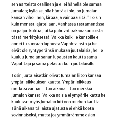
sen aarteista osallinen ja ellei hänellä ole samaa
Jumalaa; kyllä se jolla häntä ei ole, on Jumalan
kansan vihollinen, kiroaa ja vainoaa sitä.” Toisin
kuin monesti ajatellaan, Vanhassa testamentissa
on paljon kohtia, jotka puhuvat pakanakansoista
tässä merkityksessä. Vaikka kaikille kansoille ei
annettu suoraan lupausta Vapahtajasta ja he
eivät ole syntyperänsä mukaan juutalaisia, heille
kuuluu Jumalan sanan lupausten kautta sama
Vapahtaja ja sama pelastus kuin juutalaisille.
Tosin juutalaisetkin olivat Jumalan liiton kansaa
ympärileikkauksen kautta. Ympärileikkaus
merkitsi vanhan liiton aikana liiton merkkiä
Jumalan kanssa. Vaikka naisia ei ympärileikattu he
kuuluivat myös Jumalan liittoon miehen kautta.
Tänä aikana tällaista ajatusta ei ehkä koeta
sovinnaiseksi, mutta jos ymmärrämme asian