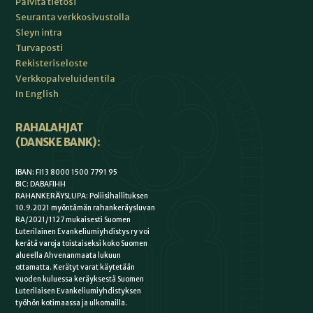
Päivitä tietosi
Seuranta verkkosivustolla
Sleyn intra
Turvaposti
Rekisteriseloste
Verkkopalveluiden tila
In English
RAHALAHJAT
(DANSKE BANK):
IBAN: FI13 8000 1500 7791 95
BIC: DABAFIHH
RAHANKERÄYSLUPA: Poliisihallituksen
10.9.2021 myöntämän rahankeräysluvan
RA/2021/1127 mukaisesti Suomen
Luterilainen Evankeliumiyhdistys ry voi
kerätä varoja toistaiseksi koko Suomen
alueella Ahvenanmaata lukuun
ottamatta. Kerätyt varat käytetään
vuoden kuluessa keräyksestä Suomen
Luterilaisen Evankeliumiyhdistyksen
työhön kotimaassa ja ulkomailla.