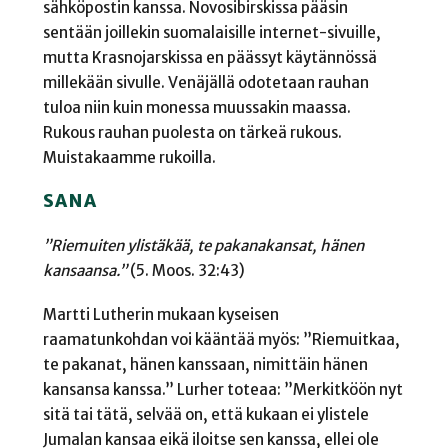
sähköpostin kanssa. Novosibirskissa pääsin
sentään joillekin suomalaisille internet-sivuille,
mutta Krasnojarskissa en päässyt käytännössä
millekään sivulle. Venäjällä odotetaan rauhan
tuloa niin kuin monessa muussakin maassa.
Rukous rauhan puolesta on tärkeä rukous.
Muistakaamme rukoilla.
SANA
”Riemuiten ylistäkää, te pakanakansat, hänen
kansaansa.”
(5. Moos. 32:43)
Martti Lutherin mukaan kyseisen
raamatunkohdan voi kääntää myös: ”Riemuitkaa,
te pakanat, hänen kanssaan, nimittäin hänen
kansansa kanssa.” Lurher toteaa: ”Merkitköön nyt
sitä tai tätä, selvää on, että kukaan ei ylistele
Jumalan kansaa eikä iloitse sen kanssa, ellei ole