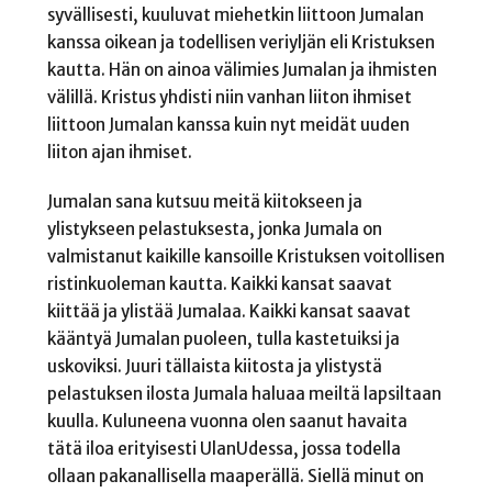
syvällisesti, kuuluvat miehetkin liittoon Jumalan
kanssa oikean ja todellisen veriyljän eli Kristuksen
kautta. Hän on ainoa välimies Jumalan ja ihmisten
välillä. Kristus yhdisti niin vanhan liiton ihmiset
liittoon Jumalan kanssa kuin nyt meidät uuden
liiton ajan ihmiset.
Jumalan sana kutsuu meitä kiitokseen ja
ylistykseen pelastuksesta, jonka Jumala on
valmistanut kaikille kansoille Kristuksen voitollisen
ristinkuoleman kautta. Kaikki kansat saavat
kiittää ja ylistää Jumalaa. Kaikki kansat saavat
kääntyä Jumalan puoleen, tulla kastetuiksi ja
uskoviksi. Juuri tällaista kiitosta ja ylistystä
pelastuksen ilosta Jumala haluaa meiltä lapsiltaan
kuulla. Kuluneena vuonna olen saanut havaita
tätä iloa erityisesti UlanUdessa, jossa todella
ollaan pakanallisella maaperällä. Siellä minut on