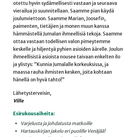
otettu hyvin sydämellisesti vastaan ja seuraava
vierailua jo suunnitellaan. Saamme pian käydä
joulunviettoon. Saamme Marian, Joosefin,
paimenten, tietäjien ja monen muun kanssa
hämmästellä Jumalan ihmeellisiä tekoja. Saamme
ottaa vastaan todellisen valon pimeytemme
keskelle ja hiljentyä pyhien asioiden äärelle. Joulun
ihmeellisistä asioista nousee taivaan enkelten ilo
ja ylistys: ”Kunnia Jumalalle korkeuksissa, ja
maassa rauha ihmisten kesken, joita kohtaan
hänellä on hyvä tahto!”
Lähetysterveisin,
Ville
Esirukousaiheita:
Varjelusta ja johdatusta matkoille
Hartauskirjan jakelu eri puolille Venäjää!