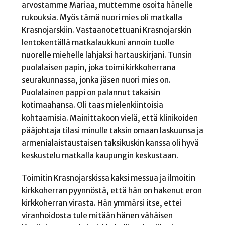
arvostamme Mariaa, muttemme osoita hänelle
rukouksia. Myös tämä nuori mies oli matkalla
Krasnojarskiin. Vastaanotettuani Krasnojarskin
lentokentällä matkalaukkuni annoin tuolle
nuorelle miehelle lahjaksi hartauskirjani. Tunsin
puolalaisen papin, joka toimi kirkkoherrana
seurakunnassa, jonka jäsen nuori mies on.
Puolalainen pappi on palannut takaisin
kotimaahansa. Oli taas mielenkiintoisia
kohtaamisia. Mainittakoon vielä, että klinikoiden
pääjohtaja tilasi minulle taksin omaan laskuunsa ja
armenialaistaustaisen taksikuskin kanssa oli hyvä
keskustelu matkalla kaupungin keskustaan.
Toimitin Krasnojarskissa kaksi messua ja ilmoitin
kirkkoherran pyynnöstä, että hän on hakenut eron
kirkkoherran virasta. Hän ymmärsi itse, ettei
viranhoidosta tule mitään hänen vähäisen