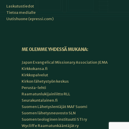
Laskutustiedot
Tietoa medialle
Uutishuone (epressi.com)
ME OLEMME YHDESSÄ MUKANA:
Japan Evangelical Missionary Association JEMA
Kirkkokansa.fi
Kirkkopalvelut
Kirkon lähetystyön keskus
Perusta-lehti
Raamatunlukijainliitto RLL
Seurakuntalainen.fi
Suomen Lähetyslentäjät MAF Suomi
Suomen lähetysneuvosto SLN
Suomen teologinen instituutti STI ry
Wycliffe Raamatunkääntäjät ry