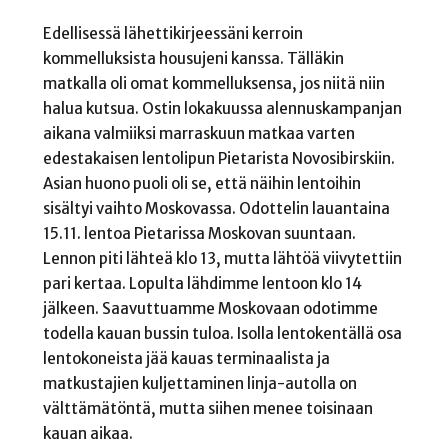
Edellisessä lähettikirjeessäni kerroin
kommelluksista housujeni kanssa. Tälläkin
matkalla oli omat kommelluksensa, jos niitä niin
halua kutsua. Ostin lokakuussa alennuskampanjan
aikana valmiiksi marraskuun matkaa varten
edestakaisen lentolipun Pietarista Novosibirskiin.
Asian huono puoli oli se, että näihin lentoihin
sisältyi vaihto Moskovassa. Odottelin lauantaina
15.11. lentoa Pietarissa Moskovan suuntaan.
Lennon piti lähteä klo 13, mutta lähtöä viivytettiin
pari kertaa. Lopulta lähdimme lentoon klo 14
jälkeen. Saavuttuamme Moskovaan odotimme
todella kauan bussin tuloa. Isolla lentokentällä osa
lentokoneista jää kauas terminaalista ja
matkustajien kuljettaminen linja-autolla on
välttämätöntä, mutta siihen menee toisinaan
kauan aikaa.