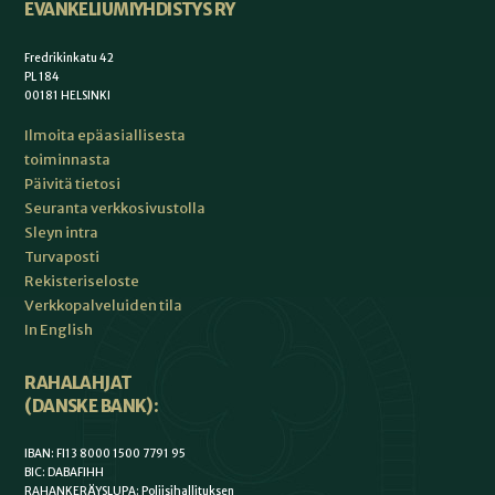
EVANKELIUMIYHDISTYS RY
Fredrikinkatu 42
PL 184
00181 HELSINKI
Ilmoita epäasiallisesta
toiminnasta
Päivitä tietosi
Seuranta verkkosivustolla
Sleyn intra
Turvaposti
Rekisteriseloste
Verkkopalveluiden tila
In English
RAHALAHJAT
(DANSKE BANK):
IBAN: FI13 8000 1500 7791 95
BIC: DABAFIHH
RAHANKERÄYSLUPA: Poliisihallituksen