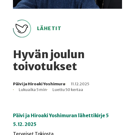
LÄHETIT
Hyvän joulun
toivotukset
Päivi ja Hiroaki Yoshimura
11.12.2025
Kirjoittaja
Julkaistu
Lukuaika
Lukukertoja
Lukuaika 5 min
Luettu 50 kertaa
Päivi ja Hiroaki Yoshimuran lähettikirje 5
5.12. 2025
Terveiset Tokiosta