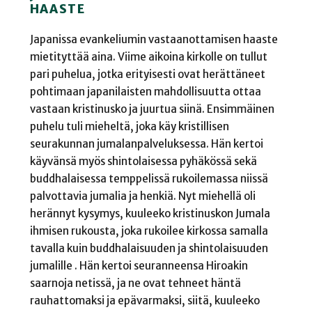
HAASTE
Japanissa evankeliumin vastaanottamisen haaste
mietityttää aina. Viime aikoina kirkolle on tullut
pari puhelua, jotka erityisesti ovat herättäneet
pohtimaan japanilaisten mahdollisuutta ottaa
vastaan kristinusko ja juurtua siinä. Ensimmäinen
puhelu tuli mieheltä, joka käy kristillisen
seurakunnan jumalanpalveluksessa. Hän kertoi
käyvänsä myös shintolaisessa pyhäkössä sekä
buddhalaisessa temppelissä rukoilemassa niissä
palvottavia jumalia ja henkiä. Nyt miehellä oli
herännyt kysymys, kuuleeko kristinuskon Jumala
ihmisen rukousta, joka rukoilee kirkossa samalla
tavalla kuin buddhalaisuuden ja shintolaisuuden
jumalille . Hän kertoi seuranneensa Hiroakin
saarnoja netissä, ja ne ovat tehneet häntä
rauhattomaksi ja epävarmaksi, siitä, kuuleeko