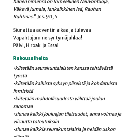
hänen nimensä on Ihmeellinen Neuvontuoja,
Väkevä Jumala, Iankaikkinen Isä, Rauhan
Ruhtinas.
” Jes. 9:1, 5
Siunattua adventin aikaa ja tulevaa
Vapahtajamme syntymäjuhlaa!
Päivi, Hiroaki ja Essai
Rukousaiheita
•kiitetään seurakuntalaisten kanssa tehtävästä
työstä
•kiitetään kaikista syksyn piireistä ja kohdatuista
ihmisistä
•kiitetään mahdollisuudesta välittää joulun
sanomaa
•siunaa kaikki jouluajan tilaisuudet, anna voimaa ja
viisautta toteutuksiin
•siunaa kaikkia seurakuntalaisia ja heidän uskon
elämää