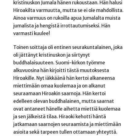
kristinuskon Jumala hänen rukoustaan. Hän halusi
Hiroakilta varmuutta, mutta se ei ole mahdollista.
Ainoa varmuus on rukoilla apua Jumalalta muista
jumalista ja hengistä irrottautumiseksi. Hän
varmasti kuulee!
Toinen soittaja oli entinen seurakuntalainen, joka
oli jättänyt kristinuskon ja siirtynyt
buddhalaisuuteen. Suomi-kirkon työmme
alkuvuosina hän kirjoitti tästä muutoksesta
Hiroakille. Nyt iäkkäänä hän kertoi alkaneensa
miettimään omaa kuolemaa ja on alkanut
seuraamaan Hiroakin saarnoja. Hän kertoi
edelleen olevan buddhalainen, mutta saarnat
ovat antaneet hänelle aihetta miettiä kuolemaa
ja sen jälkeistä tilaa. Hiraoki kehotti häntä
jatkamaan saarnojen seuraamista ja miettimään
asioita sekä tarpeen tullen ottamaan yhteyttä.