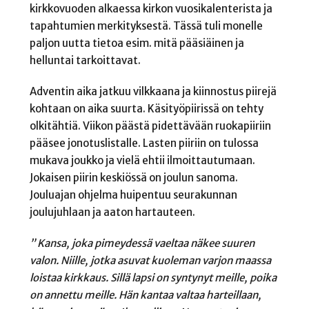
kirkkovuoden alkaessa kirkon vuosikalenterista ja
tapahtumien merkityksestä. Tässä tuli monelle
paljon uutta tietoa esim. mitä pääsiäinen ja
helluntai tarkoittavat.
Adventin aika jatkuu vilkkaana ja kiinnostus piirejä
kohtaan on aika suurta. Käsityöpiirissä on tehty
olkitähtiä. Viikon päästä pidettävään ruokapiiriin
pääsee jonotuslistalle. Lasten piiriin on tulossa
mukava joukko ja vielä ehtii ilmoittautumaan.
Jokaisen piirin keskiössä on joulun sanoma.
Jouluajan ohjelma huipentuu seurakunnan
joulujuhlaan ja aaton hartauteen.
” Kansa, joka pimeydessä vaeltaa näkee suuren
valon. Niille, jotka asuvat kuoleman varjon maassa
loistaa kirkkaus. Sillä lapsi on syntynyt meille, poika
on annettu meille. Hän kantaa valtaa harteillaan,