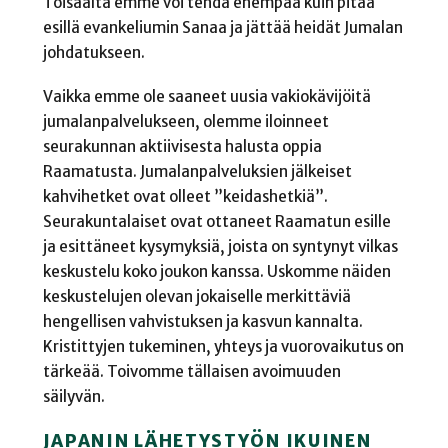
Toisaalta emme voi tehdä enempää kuin pitää
esillä evankeliumin Sanaa ja jättää heidät Jumalan
johdatukseen.
Vaikka emme ole saaneet uusia vakiokävijöitä
jumalanpalvelukseen, olemme iloinneet
seurakunnan aktiivisesta halusta oppia
Raamatusta. Jumalanpalveluksien jälkeiset
kahvihetket ovat olleet ”keidashetkiä”.
Seurakuntalaiset ovat ottaneet Raamatun esille
ja esittäneet kysymyksiä, joista on syntynyt vilkas
keskustelu koko joukon kanssa. Uskomme näiden
keskustelujen olevan jokaiselle merkittäviä
hengellisen vahvistuksen ja kasvun kannalta.
Kristittyjen tukeminen, yhteys ja vuorovaikutus on
tärkeää. Toivomme tällaisen avoimuuden
säilyvän.
JAPANIN LÄHETYSTYÖN IKUINEN