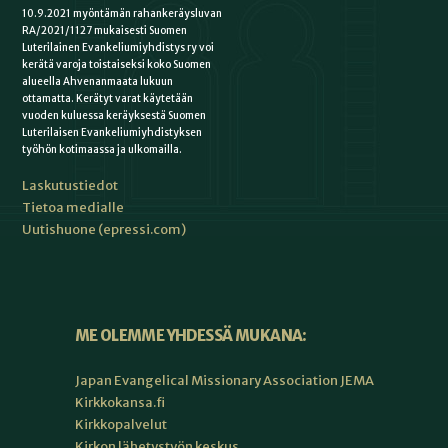
10.9.2021 myöntämän rahankeräysluvan
RA/2021/1127 mukaisesti Suomen
Luterilainen Evankeliumiyhdistys ry voi
kerätä varoja toistaiseksi koko Suomen
alueella Ahvenanmaata lukuun
ottamatta. Kerätyt varat käytetään
vuoden kuluessa keräyksestä Suomen
Luterilaisen Evankeliumiyhdistyksen
työhön kotimaassa ja ulkomailla.
Laskutustiedot
Tietoa medialle
Uutishuone (epressi.com)
ME OLEMME YHDESSÄ MUKANA:
Japan Evangelical Missionary Association JEMA
Kirkkokansa.fi
Kirkkopalvelut
Kirkon lähetystyön keskus