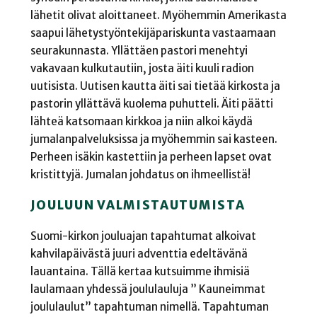
lähetit olivat aloittaneet. Myöhemmin Amerikasta
saapui lähetystyöntekijäpariskunta vastaamaan
seurakunnasta. Yllättäen pastori menehtyi
vakavaan kulkutautiin, josta äiti kuuli radion
uutisista. Uutisen kautta äiti sai tietää kirkosta ja
pastorin yllättävä kuolema puhutteli. Äiti päätti
lähteä katsomaan kirkkoa ja niin alkoi käydä
jumalanpalveluksissa ja myöhemmin sai kasteen.
Perheen isäkin kastettiin ja perheen lapset ovat
kristittyjä. Jumalan johdatus on ihmeellistä!
JOULUUN VALMISTAUTUMISTA
Suomi-kirkon jouluajan tapahtumat alkoivat
kahvilapäivästä juuri adventtia edeltävänä
lauantaina. Tällä kertaa kutsuimme ihmisiä
laulamaan yhdessä joululauluja ” Kauneimmat
joululaulut” tapahtuman nimellä. Tapahtuman