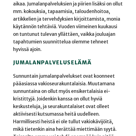
aikaa. Jumalanpalveluksien ja piirien lisäksi on ollut
mm. kokouksia, tapaamisia, taloudenhoitoa,
artikkelien ja tervehdyksien kirjoittamista, monia
käytännön tehtäviä. Vuoden viimeinen kuukausi
on tuntunut tulevan yllättäen, vaikka jouluajan
tapahtumien suunnittelua olemme tehneet
hyvissä ajoin.
JUMALANPALVELUSELÄMÄ
Sunnuntain jumalanpalvelukset ovat koonneet
pääasiassa vakioseurakuntalaisia. Muutamana
sunnuntaina on ollut myös ensikertalaisia ei-
kristittyjä. Joidenkin kanssa on ollut hyviä
keskusteluja, ja seurakuntalaiset ovat olleet
aktiivisesti kutsumassa heitä uudelleen.
Harmillisesti heistä ei ole tullut vakiokävijöitä,
mikä tietenkin aina herättää miettimään syytä.