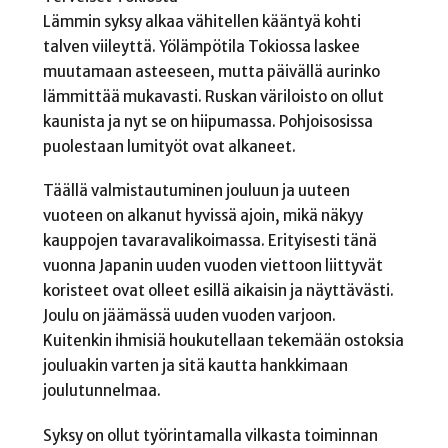
Lämmin syksy alkaa vähitellen kääntyä kohti
talven viileyttä. Yölämpötila Tokiossa laskee
muutamaan asteeseen, mutta päivällä aurinko
lämmittää mukavasti. Ruskan väriloisto on ollut
kaunista ja nyt se on hiipumassa. Pohjoisosissa
puolestaan lumityöt ovat alkaneet.
Täällä valmistautuminen jouluun ja uuteen
vuoteen on alkanut hyvissä ajoin, mikä näkyy
kauppojen tavaravalikoimassa. Erityisesti tänä
vuonna Japanin uuden vuoden viettoon liittyvät
koristeet ovat olleet esillä aikaisin ja näyttävästi.
Joulu on jäämässä uuden vuoden varjoon.
Kuitenkin ihmisiä houkutellaan tekemään ostoksia
jouluakin varten ja sitä kautta hankkimaan
joulutunnelmaa.
Syksy on ollut työrintamalla vilkasta toiminnan