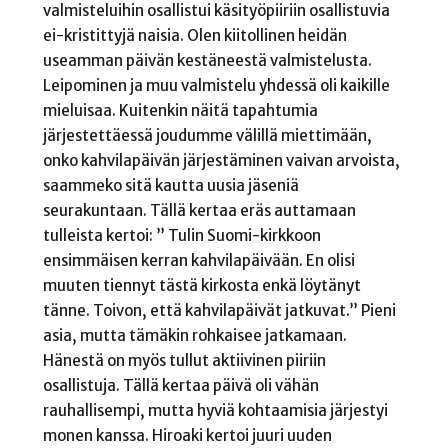
valmisteluihin osallistui käsityöpiiriin osallistuvia
ei-kristittyjä naisia. Olen kiitollinen heidän
useamman päivän kestäneestä valmistelusta.
Leipominen ja muu valmistelu yhdessä oli kaikille
mieluisaa. Kuitenkin näitä tapahtumia
järjestettäessä joudumme välillä miettimään,
onko kahvilapäivän järjestäminen vaivan arvoista,
saammeko sitä kautta uusia jäseniä
seurakuntaan. Tällä kertaa eräs auttamaan
tulleista kertoi: ” Tulin Suomi-kirkkoon
ensimmäisen kerran kahvilapäivään. En olisi
muuten tiennyt tästä kirkosta enkä löytänyt
tänne. Toivon, että kahvilapäivät jatkuvat.” Pieni
asia, mutta tämäkin rohkaisee jatkamaan.
Hänestä on myös tullut aktiivinen piiriin
osallistuja. Tällä kertaa päivä oli vähän
rauhallisempi, mutta hyviä kohtaamisia järjestyi
monen kanssa. Hiroaki kertoi juuri uuden