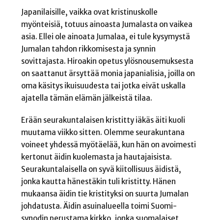
Japanilaisille, vaikka ovat kristinuskolle
myönteisiä, totuus ainoasta Jumalasta on vaikea
asia. Ellei ole ainoata Jumalaa, ei tule kysymystä
Jumalan tahdon rikkomisesta ja synnin
sovittajasta. Hiroakin opetus ylösnousemuksesta
on saattanut ärsyttää monia japanialisia, joilla on
oma käsitys ikuisuudesta tai jotka eivät uskalla
ajatella tämän elämän jälkeistä tilaa.
Erään seurakuntalaisen kristitty iäkäs äiti kuoli
muutama viikko sitten. Olemme seurakuntana
voineet yhdessä myötäelää, kun hän on avoimesti
kertonut äidin kuolemasta ja hautajaisista.
Seurakuntalaisella on syvä kiitollisuus äidistä,
jonka kautta hänestäkin tuli kristitty. Hänen
mukaansa äidin tie kristityksi on suurta Jumalan
johdatusta. Äidin asuinalueella toimi Suomi-
synodin perustama kirkko, jonka suomalaiset