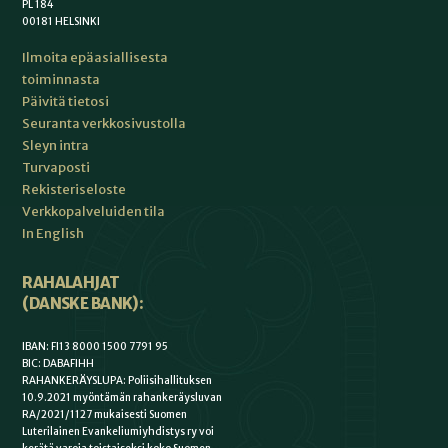
PL 184
00181 HELSINKI
Ilmoita epäasiallisesta
toiminnasta
Päivitä tietosi
Seuranta verkkosivustolla
Sleyn intra
Turvaposti
Rekisteriseloste
Verkkopalveluiden tila
In English
RAHALAHJAT
(DANSKE BANK):
IBAN: FI13 8000 1500 7791 95
BIC: DABAFIHH
RAHANKERÄYSLUPA: Poliisihallituksen
10.9.2021 myöntämän rahankeräysluvan
RA/2021/1127 mukaisesti Suomen
Luterilainen Evankeliumiyhdistys ry voi