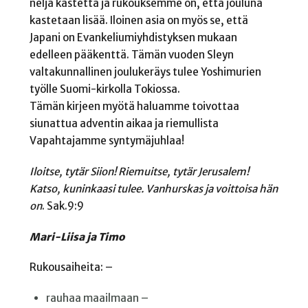
neljä kastetta ja rukouksemme on, että jouluna
kastetaan lisää. Iloinen asia on myös se, että
Japani on Evankeliumiyhdistyksen mukaan
edelleen pääkenttä. Tämän vuoden Sleyn
valtakunnallinen joulukeräys tulee Yoshimurien
työlle Suomi-kirkolla Tokiossa.
Tämän kirjeen myötä haluamme toivottaa
siunattua adventin aikaa ja riemullista
Vapahtajamme syntymäjuhlaa!
Iloitse, tytär Siion! Riemuitse, tytär Jerusalem!
Katso, kuninkaasi tulee. Vanhurskas ja voittoisa hän
on
. Sak.9:9
Mari-Liisa ja Timo
Rukousaiheita: –
rauhaa maailmaan –