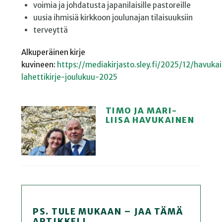
voimia ja johdatusta japanilaisille pastoreille
uusia ihmisiä kirkkoon joulunajan tilaisuuksiin
terveyttä
Alkuperäinen kirje
kuvineen:
https://mediakirjasto.sley.fi/2025/12/havuka
lahettikirje-joulukuu-2025
TIMO JA MARI-
LIISA HAVUKAINEN
PS. TULE MUKAAN – JAA TÄMÄ
ARTIKKELI