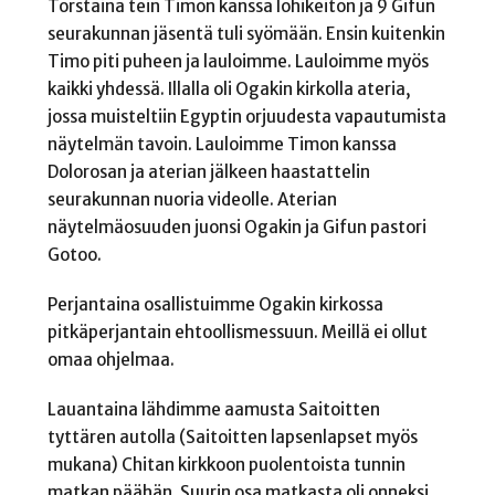
Torstaina tein Timon kanssa lohikeiton ja 9 Gifun
seurakunnan jäsentä tuli syömään. Ensin kuitenkin
Timo piti puheen ja lauloimme. Lauloimme myös
kaikki yhdessä. Illalla oli Ogakin kirkolla ateria,
jossa muisteltiin Egyptin orjuudesta vapautumista
näytelmän tavoin. Lauloimme Timon kanssa
Dolorosan ja aterian jälkeen haastattelin
seurakunnan nuoria videolle. Aterian
näytelmäosuuden juonsi Ogakin ja Gifun pastori
Gotoo.
Perjantaina osallistuimme Ogakin kirkossa
pitkäperjantain ehtoollismessuun. Meillä ei ollut
omaa ohjelmaa.
Lauantaina lähdimme aamusta Saitoitten
tyttären autolla (Saitoitten lapsenlapset myös
mukana) Chitan kirkkoon puolentoista tunnin
matkan päähän. Suurin osa matkasta oli onneksi