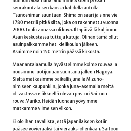
Sunnuntaiaamuna lähdimme 8 Uben ja Asan
seurakuntalaisen kanssa kahdella autolla
Tsunoshiman suuntaan. Shima on saari ja sinne vie
1780 metriä pitkä silta, joka on rakennettu vuonna
2000.Tuuli rannassa oli kova. Iltapäivällä kuljimme
Asan keskustassa tuttuja katuja. Olihan tämä ollut
asuinpaikkamme heti kielikoulun jälkeen.
Asuimme noin 150 metrin päässä kirkosta.
Maanantaiaamulla hyvästelimme kolme rouvaa ja
nousimme luotijunaan suuntana jälleen Nagoya.
Sieltä matkasimme paikallisjunalla Mizuho-
nimiseen kaupunkiin, jonka juna-asemalla meitä
oli vastassa eläkkeellä olevan pastori Saitoon
rouva Mariko. Heidän luonaan yövyimme
matkamme viimeisen viikon.
Ei ole ihan tavallista, että japanilaiseen kotiin
pääsee yövieraaksi tai vieraaksi ollenkaan. Saitoon