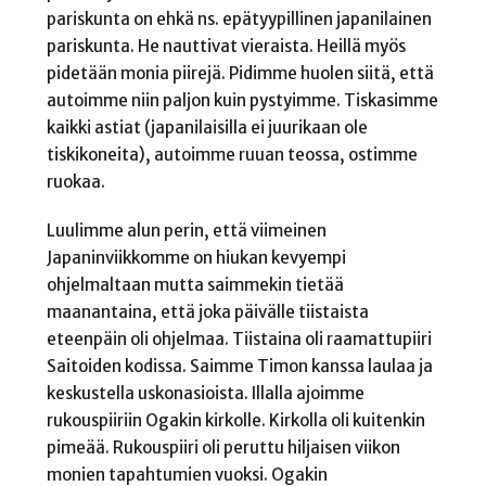
pariskunta on ehkä ns. epätyypillinen japanilainen
pariskunta. He nauttivat vieraista. Heillä myös
pidetään monia piirejä. Pidimme huolen siitä, että
autoimme niin paljon kuin pystyimme. Tiskasimme
kaikki astiat (japanilaisilla ei juurikaan ole
tiskikoneita), autoimme ruuan teossa, ostimme
ruokaa.
Luulimme alun perin, että viimeinen
Japaninviikkomme on hiukan kevyempi
ohjelmaltaan mutta saimmekin tietää
maanantaina, että joka päivälle tiistaista
eteenpäin oli ohjelmaa. Tiistaina oli raamattupiiri
Saitoiden kodissa. Saimme Timon kanssa laulaa ja
keskustella uskonasioista. Illalla ajoimme
rukouspiiriin Ogakin kirkolle. Kirkolla oli kuitenkin
pimeää. Rukouspiiri oli peruttu hiljaisen viikon
monien tapahtumien vuoksi. Ogakin