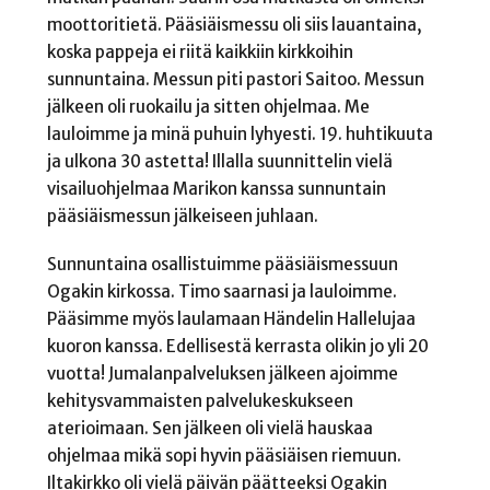
moottoritietä. Pääsiäismessu oli siis lauantaina,
koska pappeja ei riitä kaikkiin kirkkoihin
sunnuntaina. Messun piti pastori Saitoo. Messun
jälkeen oli ruokailu ja sitten ohjelmaa. Me
lauloimme ja minä puhuin lyhyesti. 19. huhtikuuta
ja ulkona 30 astetta! Illalla suunnittelin vielä
visailuohjelmaa Marikon kanssa sunnuntain
pääsiäismessun jälkeiseen juhlaan.
Sunnuntaina osallistuimme pääsiäismessuun
Ogakin kirkossa. Timo saarnasi ja lauloimme.
Pääsimme myös laulamaan Händelin Hallelujaa
kuoron kanssa. Edellisestä kerrasta olikin jo yli 20
vuotta! Jumalanpalveluksen jälkeen ajoimme
kehitysvammaisten palvelukeskukseen
aterioimaan. Sen jälkeen oli vielä hauskaa
ohjelmaa mikä sopi hyvin pääsiäisen riemuun.
Iltakirkko oli vielä päivän päätteeksi Ogakin