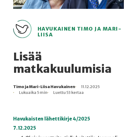
HAVUKAINEN TIMO JA MARI-
LIISA
Lisää
matkakuulumisia
Timo ja Mari-Liisa Havukainen
11.12.2025
Kirjoittaja
Julkaistu
Lukuaika
Lukukertoja
Lukuaika 5 min
Luettu 53 kertaa
Havukaisten lähettikirje 4/2025
7.12.2025