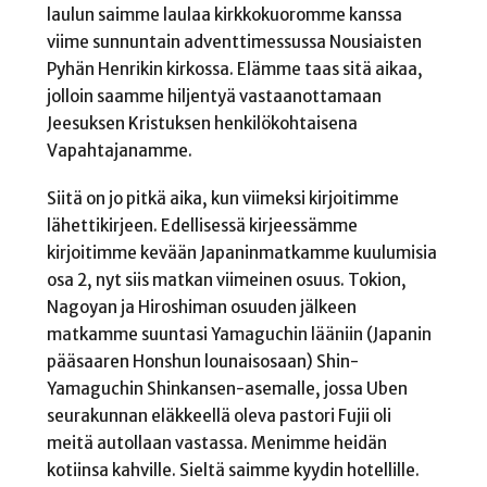
laulun saimme laulaa kirkkokuoromme kanssa
viime sunnuntain adventtimessussa Nousiaisten
Pyhän Henrikin kirkossa. Elämme taas sitä aikaa,
jolloin saamme hiljentyä vastaanottamaan
Jeesuksen Kristuksen henkilökohtaisena
Vapahtajanamme.
Siitä on jo pitkä aika, kun viimeksi kirjoitimme
lähettikirjeen. Edellisessä kirjeessämme
kirjoitimme kevään Japaninmatkamme kuulumisia
osa 2, nyt siis matkan viimeinen osuus. Tokion,
Nagoyan ja Hiroshiman osuuden jälkeen
matkamme suuntasi Yamaguchin lääniin (Japanin
pääsaaren Honshun lounaisosaan) Shin-
Yamaguchin Shinkansen-asemalle, jossa Uben
seurakunnan eläkkeellä oleva pastori Fujii oli
meitä autollaan vastassa. Menimme heidän
kotiinsa kahville. Sieltä saimme kyydin hotellille.