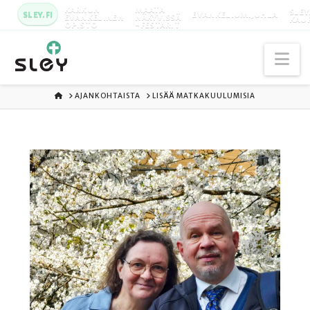
KARKUN
MAATA
SLEY
SLEY.FI
EVANKELIUMIJUHLA
EVANKELINEN
NÄKYVISSÄ
KAU
OPISTO
-FESTARIT
Na
ETUSIVU
AJANKOHTAISTA
LISÄÄ MATKAKUULUMISIA