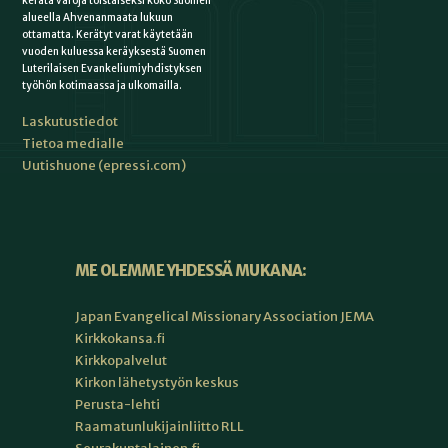
kerätä varoja toistaiseksi koko Suomen
alueella Ahvenanmaata lukuun
ottamatta. Kerätyt varat käytetään
vuoden kuluessa keräyksestä Suomen
Luterilaisen Evankeliumiyhdistyksen
työhön kotimaassa ja ulkomailla.
Laskutustiedot
Tietoa medialle
Uutishuone (epressi.com)
ME OLEMME YHDESSÄ MUKANA:
Japan Evangelical Missionary Association JEMA
Kirkkokansa.fi
Kirkkopalvelut
Kirkon lähetystyön keskus
Perusta-lehti
Raamatunlukijainliitto RLL