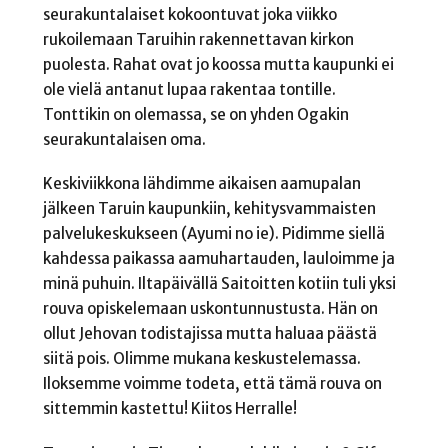
seurakuntalaiset kokoontuvat joka viikko
rukoilemaan Taruihin rakennettavan kirkon
puolesta. Rahat ovat jo koossa mutta kaupunki ei
ole vielä antanut lupaa rakentaa tontille.
Tonttikin on olemassa, se on yhden Ogakin
seurakuntalaisen oma.
Keskiviikkona lähdimme aikaisen aamupalan
jälkeen Taruin kaupunkiin, kehitysvammaisten
palvelukeskukseen (Ayumi no ie). Pidimme siellä
kahdessa paikassa aamuhartauden, lauloimme ja
minä puhuin. Iltapäivällä Saitoitten kotiin tuli yksi
rouva opiskelemaan uskontunnustusta. Hän on
ollut Jehovan todistajissa mutta haluaa päästä
siitä pois. Olimme mukana keskustelemassa.
Iloksemme voimme todeta, että tämä rouva on
sittemmin kastettu! Kiitos Herralle!