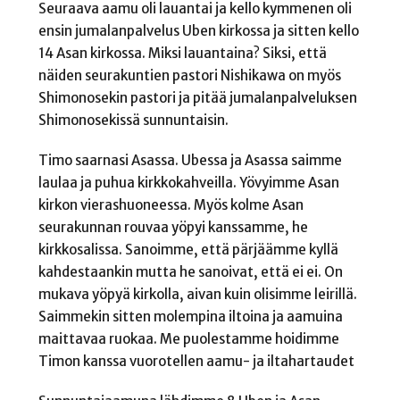
Seuraava aamu oli lauantai ja kello kymmenen oli
ensin jumalanpalvelus Uben kirkossa ja sitten kello
14 Asan kirkossa. Miksi lauantaina? Siksi, että
näiden seurakuntien pastori Nishikawa on myös
Shimonosekin pastori ja pitää jumalanpalveluksen
Shimonosekissä sunnuntaisin.
Timo saarnasi Asassa. Ubessa ja Asassa saimme
laulaa ja puhua kirkkokahveilla. Yövyimme Asan
kirkon vierashuoneessa. Myös kolme Asan
seurakunnan rouvaa yöpyi kanssamme, he
kirkkosalissa. Sanoimme, että pärjäämme kyllä
kahdestaankin mutta he sanoivat, että ei ei. On
mukava yöpyä kirkolla, aivan kuin olisimme leirillä.
Saimmekin sitten molempina iltoina ja aamuina
maittavaa ruokaa. Me puolestamme hoidimme
Timon kanssa vuorotellen aamu- ja iltahartaudet