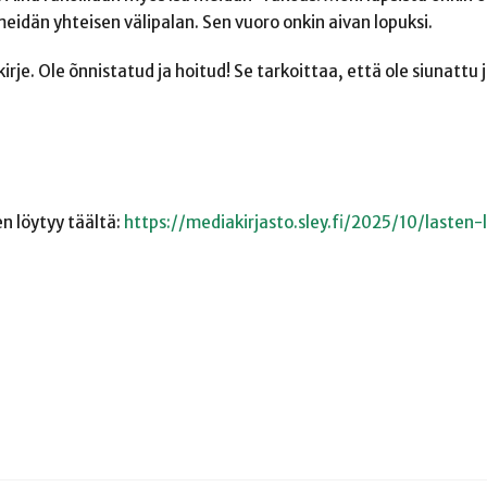
idän yhteisen välipalan. Sen vuoro onkin aivan lopuksi.
irje. Ole õnnistatud ja hoitud! Se tarkoittaa, että ole siunattu
en löytyy täältä:
https://mediakirjasto.sley.fi/2025/10/lasten-l