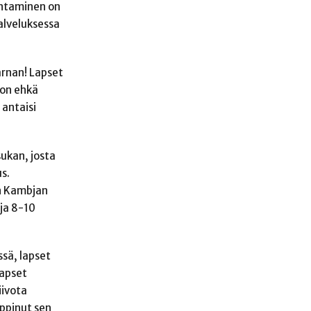
entaminen on
alveluksessa
arnan! Lapset
 on ehkä
 antaisi
sukan, josta
us.
on Kambjan
ja 8-10
ssä, lapset
lapset
iivota
oppinut sen