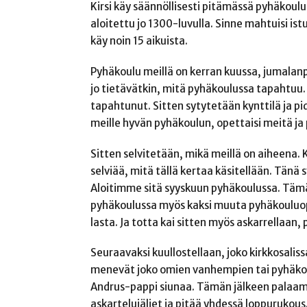
Kirsi käy säännöllisesti pitämässä pyhäkoul
aloitettu jo 1300-luvulla. Sinne mahtuisi i
käy noin 15 aikuista.
Pyhäkoulu meillä on kerran kuussa, jumalanp
jo tietävätkin, mitä pyhäkoulussa tapahtuu. E
tapahtunut. Sitten sytytetään kynttilä ja p
meille hyvän pyhäkoulun, opettaisi meitä ja 
Sitten selvitetään, mikä meillä on aiheena. 
selviää, mitä tällä kertaa käsitellään. Tänä 
Aloitimme sitä syyskuun pyhäkoulussa. Tämä
pyhäkoulussa myös kaksi muuta pyhäkouluope
lasta. Ja totta kai sitten myös askarrellaan, p
Seuraavaksi kuullostellaan, joko kirkkosaliss
menevät joko omien vanhempien tai pyhäkoul
Andrus-pappi siunaa. Tämän jälkeen palaam
askartelujäljet ja pitää yhdessä loppurukous