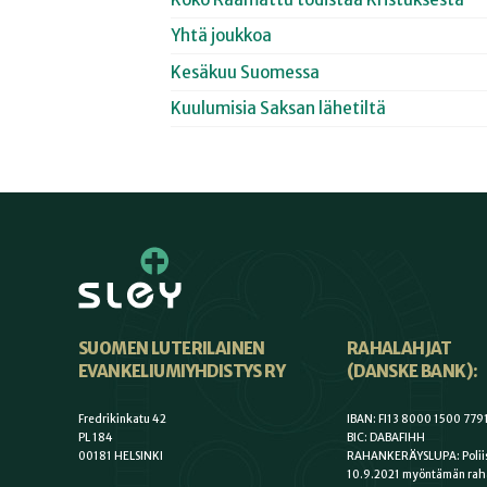
Yhtä joukkoa
Kesäkuu Suomessa
Kuulumisia Saksan lähetiltä
SUOMEN LUTERILAINEN
RAHALAHJAT
EVANKELIUMIYHDISTYS RY
(DANSKE BANK):
Fredrikinkatu 42
IBAN: FI13 8000 1500 779
PL 184
BIC: DABAFIHH
00181 HELSINKI
RAHANKERÄYSLUPA: Poliis
10.9.2021 myöntämän rah