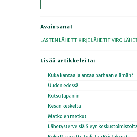
Avainsanat
LASTEN LÄHETTIKIRJE
LÄHETIT
VIRO
LÄHET
Lisää artikkeleita:
Kuka kantaa ja antaa parhaan elämän?
Uuden edessä
Kutsu Japaniin
Kesän keskeltä
Matkojen metkut
Lähetysterveisiä Sleyn keskustoimistolt
Koko Raamattu todistaa Kristuksesta