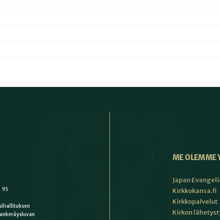
ME OLEMME 
Japan Evangeli
1 95
Kirkkokansa.fi
Kirkkopalvelut
ihallituksen
Kirkon lähetys
ankeräysluvan