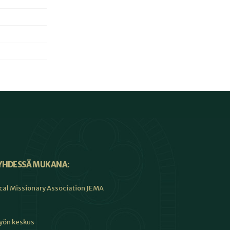
YHDESSÄ MUKANA:
cal Missionary Association JEMA
työn keskus