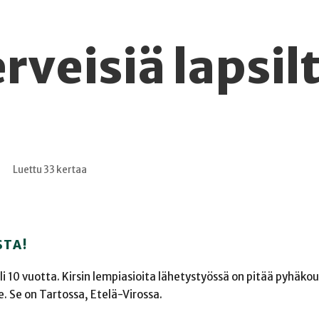
rveisiä lapsil
Luettu 33 kertaa
STA!
li 10 vuotta. Kirsin lempiasioita lähetystyössä on pitää pyhäkoul
e. Se on Tartossa, Etelä-Virossa.