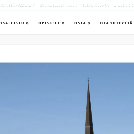
KYVISSÄ -FESTARIT
EVANKELIUMIJUHLA
SLEYN KAUPPA
BIBLE TO
OSALLISTU
OPISKELE
OSTA
OTA YHTEYTTÄ