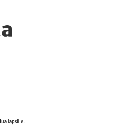
ta
ua lapsille.