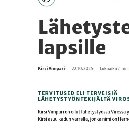
Lähetyste
lapsille
Kirsi Vimpari
22.10.2025
Lukuaika 2 min
Kirjoittaja
Julkaistu
Lukuaika
Lukukertoja
TERVITUSED ELI TERVEISIÄ
LÄHETYSTYÖNTEKIJÄLTÄ VIRO
Kirsi Vimpari on ollut lähetystyössä Virossa y
Kirsi asuu kadun varrella, jonka nimi on Hern