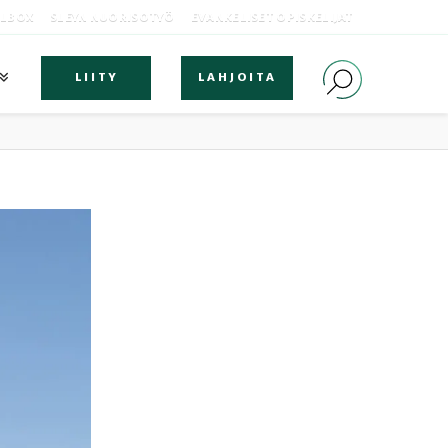
OLBOX
SLEYN NUORISOTYÖ
EVANKELISET OPISKELIJAT
LIITY
LAHJOITA