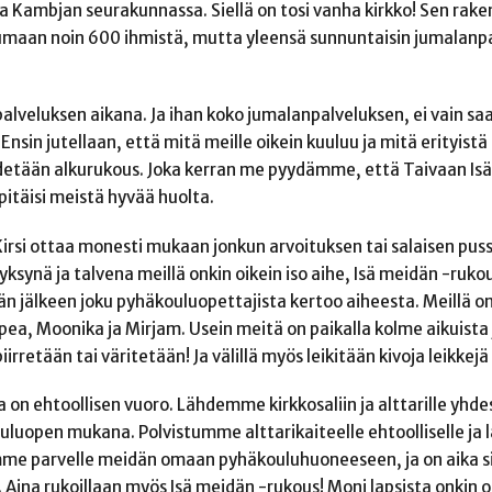
ua Kambjan seurakunnassa. Siellä on tosi vanha kirkko! Sen rak
stumaan noin 600 ihmistä, mutta yleensä sunnuntaisin jumalanp
alveluksen aikana. Ja ihan koko jumalanpalveluksen, ei vain sa
nsin jutellaan, että mitä meille oikein kuuluu ja mitä erityistä
idetään alkurukous. Joka kerran me pyydämme, että Taivaan Isä
pitäisi meistä hyvää huolta.
Kirsi ottaa monesti mukaan jonkun arvoituksen tai salaisen pus
syksynä ja talvena meillä onkin oikein iso aihe, Isä meidän -ruko
n jälkeen joku pyhäkouluopettajista kertoo aiheesta. Meillä 
a, Moonika ja Mirjam. Usein meitä on paikalla kolme aikuista 
iirretään tai väritetään! Ja välillä myös leikitään kivoja leikkejä
a on ehtoollisen vuoro. Lähdemme kirkkosaliin ja alttarille yhde
uopen mukana. Polvistumme alttarikaiteelle ehtoolliselle ja 
me parvelle meidän omaan pyhäkouluhuoneeseen, ja on aika s
. Aina rukoillaan myös Isä meidän -rukous! Moni lapsista onkin 