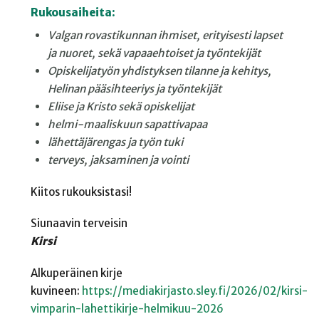
Rukousaiheita:
Valgan rovastikunnan
ihmiset, erityisesti lapset
ja
nuoret, sekä vapaaehtoiset ja
työntekijät
Opiskelijatyön yhdistyksen
tilanne ja kehitys,
Helinan
pääsihteeriys ja työntekijät
Eliise ja Kristo sekä opiskelijat
helmi-maaliskuun
sapattivapaa
lähettäjärengas ja työn tuki
terveys, jaksaminen ja vointi
Kiitos rukouksistasi!
Siunaavin terveisin
Kirsi
Alkuperäinen kirje
kuvineen:
https://mediakirjasto.sley.fi/2026/02/kirsi-
vimparin-lahettikirje-helmikuu-2026