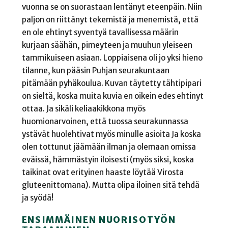
vuonna se on suorastaan lentänyt eteenpäin. Niin
paljon on riittänyt tekemistä ja menemistä, että
en ole ehtinyt syventyä tavallisessa määrin
kurjaan säähän, pimeyteen ja muuhun yleiseen
tammikuiseen asiaan. Loppiaisena oli jo yksi hieno
tilanne, kun pääsin Puhjan seurakuntaan
pitämään pyhäkoulua. Kuvan täytetty tähtipipari
on sieltä, koska muita kuvia en oikein edes ehtinyt
ottaa. Ja sikäli keliaakikkona myös
huomionarvoinen, että tuossa seurakunnassa
ystävät huolehtivat myös minulle asioita Ja koska
olen tottunut jäämään ilman ja olemaan omissa
eväissä, hämmästyin iloisesti (myös siksi, koska
taikinat ovat erityinen haaste löytää Virosta
gluteenittomana). Mutta olipa iloinen sitä tehdä
ja syödä!
ENSIMMÄINEN NUORISOTYÖN