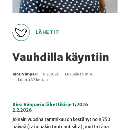
LÄHETIT
Vauhdilla käyntiin
Kirsi Vimpari
9.2.2026
Lukuaika 5 min
Kirjoittaja
Julkaistu
Lukuaika
Lukukertoja
Luettu 42 kertaa
Kirsi Vimparin lähettikirje 1/2026
2.2.2026
Joinain vuosina tammikuu on kestänyt noin 750
päivää (tai ainakin tuntunut siltä), mutta tänä