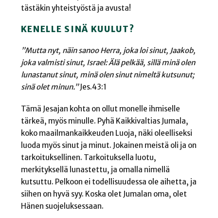
tästäkin yhteistyöstä ja avusta!
KENELLE SINÄ KUULUT?
”Mutta nyt, näin sanoo Herra, joka loi sinut, Jaakob,
joka valmisti sinut, Israel: Älä pelkää, sillä minä olen
lunastanut sinut, minä olen sinut nimeltä kutsunut;
sinä olet minun.”
Jes.43:1
Tämä Jesajan kohta on ollut monelle ihmiselle
tärkeä, myös minulle. Pyhä Kaikkivaltias Jumala,
koko maailmankaikkeuden Luoja, näki oleelliseksi
luoda myös sinut ja minut. Jokainen meistä oli ja on
tarkoituksellinen. Tarkoituksella luotu,
merkityksellä lunastettu, ja omalla nimellä
kutsuttu. Pelkoon ei todellisuudessa ole aihetta, ja
siihen on hyvä syy. Koska olet Jumalan oma, olet
Hänen suojeluksessaan.