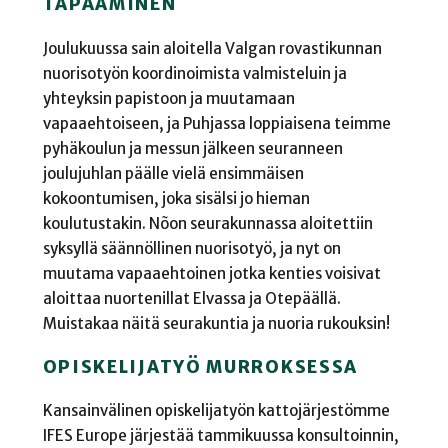
TAPAAMINEN
Joulukuussa sain aloitella Valgan rovastikunnan
nuorisotyön koordinoimista valmisteluin ja
yhteyksin papistoon ja muutamaan
vapaaehtoiseen, ja Puhjassa loppiaisena teimme
pyhäkoulun ja messun jälkeen seuranneen
joulujuhlan päälle vielä ensimmäisen
kokoontumisen, joka sisälsi jo hieman
koulutustakin. Nõon seurakunnassa aloitettiin
syksyllä säännöllinen nuorisotyö, ja nyt on
muutama vapaaehtoinen jotka kenties voisivat
aloittaa nuortenillat Elvassa ja Otepäällä.
Muistakaa näitä seurakuntia ja nuoria rukouksin!
OPISKELIJATYÖ MURROKSESSA
Kansainvälinen opiskelijatyön kattojärjestömme
IFES Europe järjestää tammikuussa konsultoinnin,