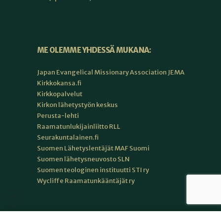
ME OLEMME YHDESSÄ MUKANA:
Japan Evangelical Missionary Association JEMA
Kirkkokansa.fi
Kirkkopalvelut
Kirkon lähetystyön keskus
Perusta-lehti
Raamatunlukijainliitto RLL
Seurakuntalainen.fi
Suomen Lähetyslentäjät MAF Suomi
Suomen lähetysneuvosto SLN
Suomen teologinen instituutti STI ry
Wycliffe Raamatunkääntäjät ry