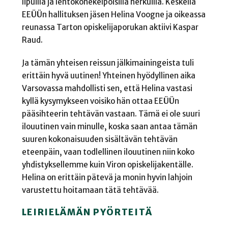
lipuilla ja lentokonekelpoisilla herkuilla. Keskellä
EEÜÜn hallituksen jäsen Helina Voogne ja oikeassa
reunassa Tarton opiskelijaporukan aktiivi Kaspar
Raud.
Ja tämän yhteisen reissun jälkimainingeista tuli
erittäin hyvä uutinen! Yhteinen hyödyllinen aika
Varsovassa mahdollisti sen, että Helina vastasi
kyllä kysymykseen voisiko hän ottaa EEÜÜn
pääsihteerin tehtävän vastaan. Tämä ei ole suuri
ilouutinen vain minulle, koska saan antaa tämän
suuren kokonaisuuden sisältävän tehtävän
eteenpäin, vaan todlellinen ilouutinen niin koko
yhdistyksellemme kuin Viron opiskelijakentälle.
Helina on erittäin pätevä ja monin hyvin lahjoin
varustettu hoitamaan tätä tehtävää.
LEIRIELÄMÄN PYÖRTEITÄ