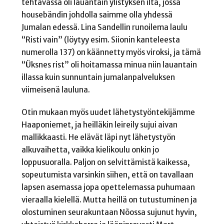
tehtävässä oli lauantain ylistyksen ilta, jossa
housebändin johdolla saimme olla yhdessä
Jumalan edessä. Lina Sandellin runoilema laulu
“Risti vain” (löytyy esim. Siionin kanteleesta
numerolla 137) on käännetty myös viroksi, ja tämä
“Üksnes rist” oli hoitamassa minua niin lauantain
illassa kuin sunnuntain jumalanpalveluksen
viimeisenä lauluna.
Otin mukaan myös uudet lähetystyöntekijämme
Haaponiemet, ja heilläkin leireily sujui aivan
mallikkaasti. He elävät läpi nyt lähetystyön
alkuvaihetta, vaikka kielikoulu onkin jo
loppusuoralla. Paljon on selvittämistä kaikessa,
sopeutumista varsinkin siihen, että on tavallaan
lapsen asemassa jopa opettelemassa puhumaan
vieraalla kielellä. Mutta heillä on tutustuminen ja
olostuminen seurakuntaan Nõossa sujunut hyvin,