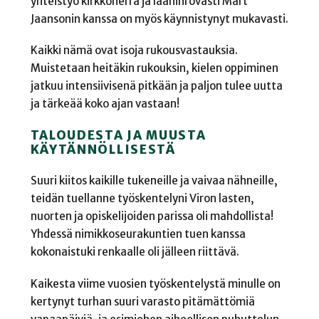
yhteistyö kirkkoherra ja lääninrovasti Mart
Jaansonin kanssa on myös käynnistynyt mukavasti.
Kaikki nämä ovat isoja rukousvastauksia.
Muistetaan heitäkin rukouksin, kielen oppiminen
jatkuu intensiivisenä pitkään ja paljon tulee uutta
ja tärkeää koko ajan vastaan!
TALOUDESTA JA MUUSTA
KÄYTÄNNÖLLISESTÄ
Suuri kiitos kaikille tukeneille ja vaivaa nähneille,
teidän tuellanne työskentelyni Viron lasten,
nuorten ja opiskelijoiden parissa oli mahdollista!
Yhdessä nimikkoseurakuntien tuen kanssa
kokonaistuki renkaalle oli jälleen riittävä.
Kaikesta viime vuosien työskentelystä minulle on
kertynyt turhan suuri varasto pitämättömiä