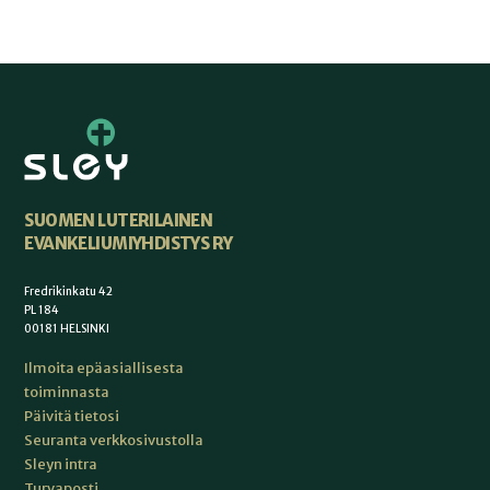
SUOMEN LUTERILAINEN
EVANKELIUMIYHDISTYS RY
Fredrikinkatu 42
PL 184
00181 HELSINKI
Ilmoita epäasiallisesta
toiminnasta
Päivitä tietosi
Seuranta verkkosivustolla
Sleyn intra
Turvaposti