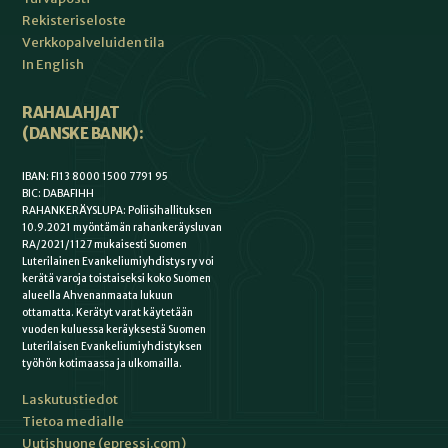
Rekisteriseloste
Verkkopalveluiden tila
In English
RAHALAHJAT
(DANSKE BANK):
IBAN: FI13 8000 1500 7791 95
BIC: DABAFIHH
RAHANKERÄYSLUPA: Poliisihallituksen
10.9.2021 myöntämän rahankeräysluvan
RA/2021/1127 mukaisesti Suomen
Luterilainen Evankeliumiyhdistys ry voi
kerätä varoja toistaiseksi koko Suomen
alueella Ahvenanmaata lukuun
ottamatta. Kerätyt varat käytetään
vuoden kuluessa keräyksestä Suomen
Luterilaisen Evankeliumiyhdistyksen
työhön kotimaassa ja ulkomailla.
Laskutustiedot
Tietoa medialle
Uutishuone (epressi.com)