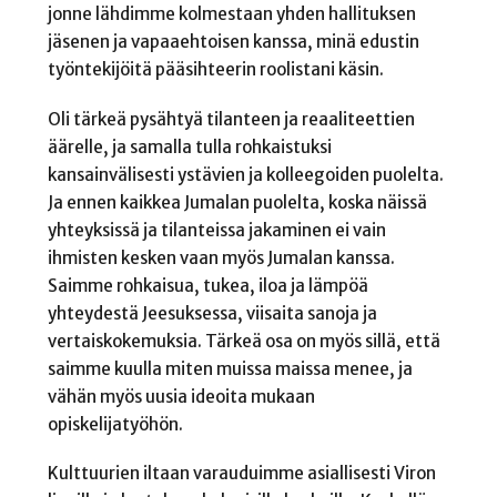
jonne lähdimme kolmestaan yhden hallituksen
jäsenen ja vapaaehtoisen kanssa, minä edustin
työntekijöitä pääsihteerin roolistani käsin.
Oli tärkeä pysähtyä tilanteen ja reaaliteettien
äärelle, ja samalla tulla rohkaistuksi
kansainvälisesti ystävien ja kolleegoiden puolelta.
Ja ennen kaikkea Jumalan puolelta, koska näissä
yhteyksissä ja tilanteissa jakaminen ei vain
ihmisten kesken vaan myös Jumalan kanssa.
Saimme rohkaisua, tukea, iloa ja lämpöä
yhteydestä Jeesuksessa, viisaita sanoja ja
vertaiskokemuksia. Tärkeä osa on myös sillä, että
saimme kuulla miten muissa maissa menee, ja
vähän myös uusia ideoita mukaan
opiskelijatyöhön.
Kulttuurien iltaan varauduimme asiallisesti Viron