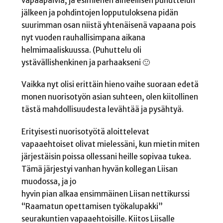
vapaapäiviä, ja esimiehen aiheellisen puhuttelun
jälkeen ja pohdintojen lopputuloksena pidän
suurimman osan niistä yhtenäisenä vapaana pois
nyt vuoden rauhallisimpana aikana
helmimaaliskuussa. (Puhuttelu oli
ystävällishenkinen ja parhaakseni 🙂
Vaikka nyt olisi erittäin hieno vaihe suoraan edetä
monen nuorisotyön asian suhteen, olen kiitollinen
tästä mahdollisuudesta levähtää ja pysähtyä.
Erityisesti nuorisotyötä aloittelevat
vapaaehtoiset olivat mielessäni, kun mietin miten
järjestäisin poissa ollessani heille sopivaa tukea.
Tämä järjestyi vanhan hyvän kollegan Liisan
muodossa, ja jo
hyvin pian alkaa ensimmäinen Liisan nettikurssi
“Raamatun opettamisen työkalupakki”
seurakuntien vapaaehtoisille. Kiitos Liisalle