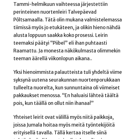
Tammi-helmikuun vaihteessa järjestettiin
perinteinen nuortenleiri Talvepäevad
Põltsamaalla. Tätä olin mukana valmistelemassa
tiimissä myös jo etukäteen, ja olikin hieno nähdä
alusta loppuun saakka koko prosessi. Leirin
teemaksi päätyi “Piibel” eli ihan puhtaasti
Raamattu. Ja monesta näkökulmasta olimmekin
teeman äärellä viikonlopun aikana..
Yksi hienoimmista palautteista tuli yhdeltä viime
syksynä uutena seurakunnan nuortenporukkaan
tulleelta nuorelta, kun sunnuntaina oli viimeiset
pakkaukset menossa. “En haluaisi lähteä täältä
pois, kun täällä on ollut niin ihanaa!”
Yhteiset leirit ovat välillä myös niitä paikkoja,
joissa Jumala hoitaa myös meitä työntekijöitä
erityisellä tavalla. Tällä kertaa itselle siinä