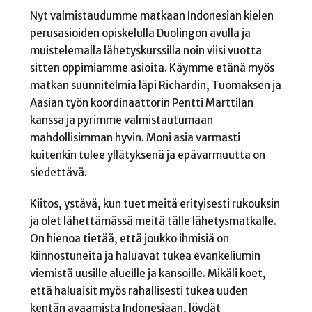
Nyt valmistaudumme matkaan Indonesian kielen
perusasioiden opiskelulla Duolingon avulla ja
muistelemalla lähetyskurssilla noin viisi vuotta
sitten oppimiamme asioita. Käymme etänä myös
matkan suunnitelmia läpi Richardin, Tuomaksen ja
Aasian työn koordinaattorin Pentti Marttilan
kanssa ja pyrimme valmistautumaan
mahdollisimman hyvin. Moni asia varmasti
kuitenkin tulee yllätyksenä ja epävarmuutta on
siedettävä.
Kiitos, ystävä, kun tuet meitä erityisesti rukouksin
ja olet lähettämässä meitä tälle lähetysmatkalle.
On hienoa tietää, että joukko ihmisiä on
kiinnostuneita ja haluavat tukea evankeliumin
viemistä uusille alueille ja kansoille. Mikäli koet,
että haluaisit myös rahallisesti tukea uuden
kentän avaamista Indonesiaan, löydät