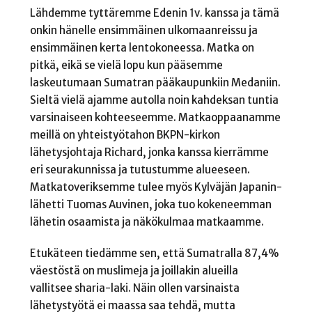
Lähdemme tyttäremme Edenin 1v. kanssa ja tämä
onkin hänelle ensimmäinen ulkomaanreissu ja
ensimmäinen kerta lentokoneessa. Matka on
pitkä, eikä se vielä lopu kun pääsemme
laskeutumaan Sumatran pääkaupunkiin Medaniin.
Sieltä vielä ajamme autolla noin kahdeksan tuntia
varsinaiseen kohteeseemme. Matkaoppaanamme
meillä on yhteistyötahon BKPN-kirkon
lähetysjohtaja Richard, jonka kanssa kierrämme
eri seurakunnissa ja tutustumme alueeseen.
Matkatoveriksemme tulee myös Kylväjän Japanin-
lähetti Tuomas Auvinen, joka tuo kokeneemman
lähetin osaamista ja näkökulmaa matkaamme.
Etukäteen tiedämme sen, että Sumatralla 87,4%
väestöstä on muslimeja ja joillakin alueilla
vallitsee sharia-laki. Näin ollen varsinaista
lähetystyötä ei maassa saa tehdä, mutta