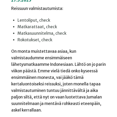
27.5.2025
Reissuun valmistautumista:
Lentoliput, check
Matkarattaat, check
Matkasuunnitelma, check
Rokotukset, check
On monta muistettavaa asiaa, kun
valmistaudumme ensimmäiseen
lähetysmatkaamme Indonesiaan. Lähtö on jo parin
viikon päästä. Emme vielä tiedä onko kyseessä
ensimmäinen monesta, vai jääkö tämä
kertaluontoiseksi reissuksi, joten monella tapaa
valmistautuminen tuntuu jännittävältä ja aika
paljon siltä, että nyt on vaan luotettava Jumalan
suunnitelmaan ja mentävä rohkeasti eteenpäin,
askel kerrallaan.