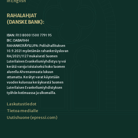
In English
RAHALAHJAT
(DANSKE BANK):
IBAN: FI13 8000 1500 7791 95
BIC: DABAFIHH
RAHANKERÄYSLUPA: Poliisihallituksen
10.9.2021 myöntämän rahankeräysluvan
RA/2021/1127 mukaisesti Suomen
Luterilainen Evankeliumiyhdistys ry voi
kerätä varoja toistaiseksi koko Suomen
alueella Ahvenanmaata lukuun
ottamatta. Kerätyt varat käytetään
vuoden kuluessa keräyksestä Suomen
Luterilaisen Evankeliumiyhdistyksen
työhön kotimaassa ja ulkomailla.
Laskutustiedot
Tietoa medialle
Uutishuone (epressi.com)