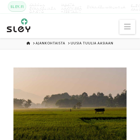
KARKUN
MAATA
SLEY
SLEY.FI
EVANKELIUMIJUHLA
EVANKELINEN
NÄKYVISSÄ
KAU
OPISTO
-FESTARIT
Na
ETUSIVU
AJANKOHTAISTA
UUSIA TUULIA AASIAAN