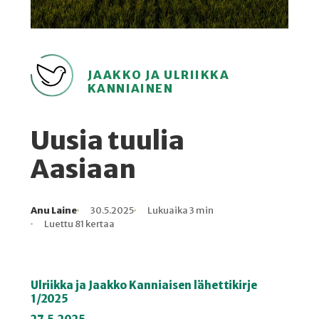
JAAKKO JA ULRIIKKA
KANNIAINEN
Uusia tuulia
Aasiaan
Anu Laine
30.5.2025
Lukuaika 3 min
Kirjoittaja
Julkaistu
Lukuaika
Lukukertoja
Luettu 81 kertaa
Ulriikka ja Jaakko Kanniaisen lähettikirje
1/2025