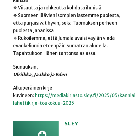
kanssa
❖ Viisautta ja rohkeutta kohdata ihmisiä
❖ Suomeen jäävien isompien lastemme puolesta,
että pärjäisivät hyvin, sekä Tuomaksen perheen
puolesta Japanissa
❖ Rukoilemme, että Jumala avaisi väylän viedä
evankeliumia eteenpäin Sumatran alueella.
Tapahtukoon Hänen tahtonsa asiassa.
Siunauksin,
Ulriikka, Jaakko ja Eden
Alkuperäinen kirje
kuvineen:
https://mediakirjasto.sley.fi/2025/05/kannia
lahettikirje-toukokuu-2025
SLEY