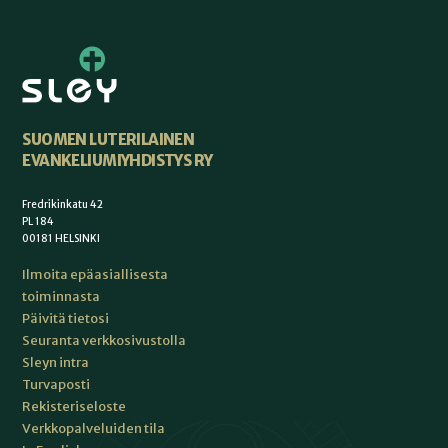
SUOMEN LUTERILAINEN
EVANKELIUMIYHDISTYS RY
Fredrikinkatu 42
PL 184
00181 HELSINKI
Ilmoita epäasiallisesta
toiminnasta
Päivitä tietosi
Seuranta verkkosivustolla
Sleyn intra
Turvaposti
Rekisteriseloste
Verkkopalveluiden tila