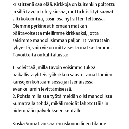
kristittynä saa elää. Kirkkoja on kuitenkin poltettu
ja sillä tavoin tehty kiusaa, mutta kristityt saavat
silti kokoontua, tosin osa nyt sitten teltoissa.
Olemme pyrkineet hiomaan matkan
päätavoitetta mieliimme kirkkaaksi, jotta
saisimme mahdollisimman paljon irti verrattain
lyhyestä, vain viikon mittaisesta matkastamme.
Tavoitteita on kahtalaista:
1. Selvittää, millä tavoin voisimme tukea
paikallista yhteistyökirkkoa saavuttamattomien
kansojen kohtaamisessa ja itsenäisessä
evankeliumin levittämisessä.
2. Pohtia millaista työtä meidän olisi mahdollista
Sumatralla tehdä, mikäli meidät lähetettäisiin
pidempään palvelukseen kentälle.
Koska Sumatran saaren uskonnollinen tilanne