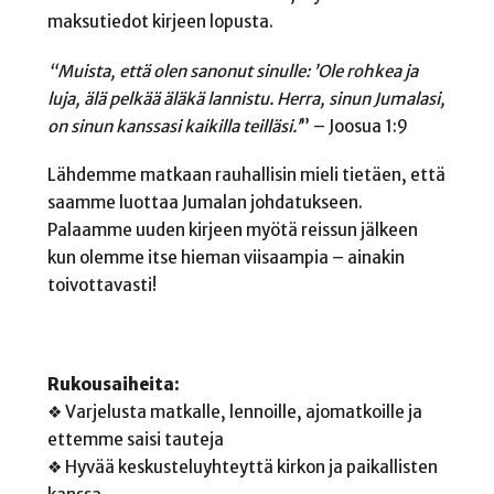
maksutiedot kirjeen lopusta.
“Muista, että olen sanonut sinulle: ’Ole rohkea ja
luja, älä pelkää äläkä lannistu. Herra, sinun Jumalasi,
on sinun kanssasi kaikilla teilläsi.’
” – Joosua 1:9
Lähdemme matkaan rauhallisin mieli tietäen, että
saamme luottaa Jumalan johdatukseen.
Palaamme uuden kirjeen myötä reissun jälkeen
kun olemme itse hieman viisaampia – ainakin
toivottavasti!
Rukousaiheita:
❖ Varjelusta matkalle, lennoille, ajomatkoille ja
ettemme saisi tauteja
❖ Hyvää keskusteluyhteyttä kirkon ja paikallisten