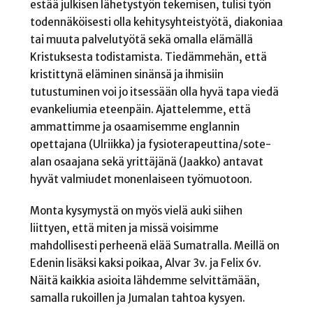
estää julkisen lähetystyön tekemisen, tulisi työn
todennäköisesti olla kehitysyhteistyötä, diakoniaa
tai muuta palvelutyötä sekä omalla elämällä
Kristuksesta todistamista. Tiedämmehän, että
kristittynä eläminen sinänsä ja ihmisiin
tutustuminen voi jo itsessään olla hyvä tapa viedä
evankeliumia eteenpäin. Ajattelemme, että
ammattimme ja osaamisemme englannin
opettajana (Ulriikka) ja fysioterapeuttina/sote-
alan osaajana sekä yrittäjänä (Jaakko) antavat
hyvät valmiudet monenlaiseen työmuotoon.
Monta kysymystä on myös vielä auki siihen
liittyen, että miten ja missä voisimme
mahdollisesti perheenä elää Sumatralla. Meillä on
Edenin lisäksi kaksi poikaa, Alvar 3v. ja Felix 6v.
Näitä kaikkia asioita lähdemme selvittämään,
samalla rukoillen ja Jumalan tahtoa kysyen.