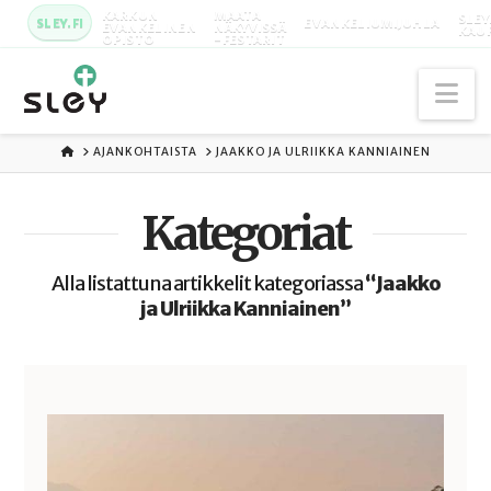
KARKUN
MAATA
SLEY
SLEY.FI
EVANKELIUMIJUHLA
EVANKELINEN
NÄKYVISSÄ
KAU
OPISTO
-FESTARIT
Na
ETUSIVU
AJANKOHTAISTA
JAAKKO JA ULRIIKKA KANNIAINEN
Kategoriat
Alla listattuna artikkelit kategoriassa
“Jaakko
ja Ulriikka Kanniainen”