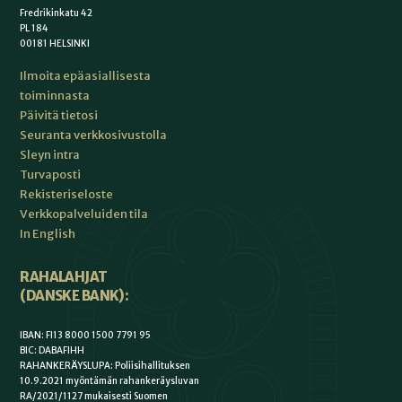
Fredrikinkatu 42
PL 184
00181 HELSINKI
Ilmoita epäasiallisesta
toiminnasta
Päivitä tietosi
Seuranta verkkosivustolla
Sleyn intra
Turvaposti
Rekisteriseloste
Verkkopalveluiden tila
In English
RAHALAHJAT
(DANSKE BANK):
IBAN: FI13 8000 1500 7791 95
BIC: DABAFIHH
RAHANKERÄYSLUPA: Poliisihallituksen
10.9.2021 myöntämän rahankeräysluvan
RA/2021/1127 mukaisesti Suomen