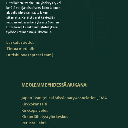
Luterilainen Evankeliumiyhdistys ry voi
kerätä varoja toistaiseksi koko Suomen
alueella Ahvenanmaata lukuun
ottamatta. Kerätyt varat käytetään
vuoden kuluessa keräyksestä Suomen
Luterilaisen Evankeliumiyhdistyksen
työhön kotimaassa ja ulkomailla.
Laskutustiedot
Tietoa medialle
Uutishuone (epressi.com)
ME OLEMME YHDESSÄ MUKANA:
Japan Evangelical Missionary Association JEMA
Kirkkokansa.fi
Kirkkopalvelut
Kirkon lähetystyön keskus
Perusta-lehti