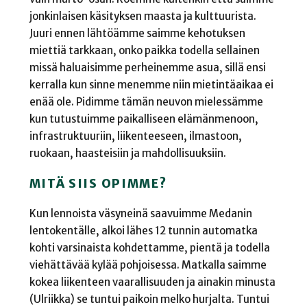
jonkinlaisen käsityksen maasta ja kulttuurista.
Juuri ennen lähtöämme saimme kehotuksen
miettiä tarkkaan, onko paikka todella sellainen
missä haluaisimme perheinemme asua, sillä ensi
kerralla kun sinne menemme niin mietintäaikaa ei
enää ole. Pidimme tämän neuvon mielessämme
kun tutustuimme paikalliseen elämänmenoon,
infrastruktuuriin, liikenteeseen, ilmastoon,
ruokaan, haasteisiin ja mahdollisuuksiin.
MITÄ SIIS OPIMME?
Kun lennoista väsyneinä saavuimme Medanin
lentokentälle, alkoi lähes 12 tunnin automatka
kohti varsinaista kohdettamme, pientä ja todella
viehättävää kylää pohjoisessa. Matkalla saimme
kokea liikenteen vaarallisuuden ja ainakin minusta
(Ulriikka) se tuntui paikoin melko hurjalta. Tuntui