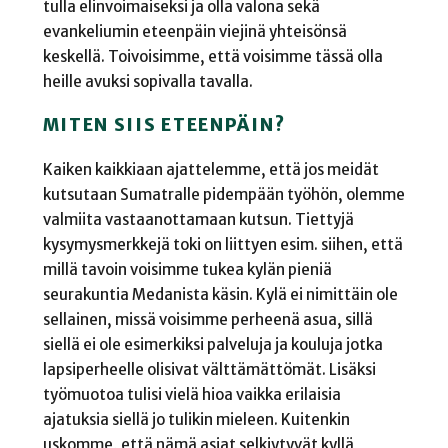
tulla elinvoimaiseksi ja olla valona sekä
evankeliumin eteenpäin viejinä yhteisönsä
keskellä. Toivoisimme, että voisimme tässä olla
heille avuksi sopivalla tavalla.
MITEN SIIS ETEENPÄIN?
Kaiken kaikkiaan ajattelemme, että jos meidät
kutsutaan Sumatralle pidempään työhön, olemme
valmiita vastaanottamaan kutsun. Tiettyjä
kysymysmerkkejä toki on liittyen esim. siihen, että
millä tavoin voisimme tukea kylän pieniä
seurakuntia Medanista käsin. Kylä ei nimittäin ole
sellainen, missä voisimme perheenä asua, sillä
siellä ei ole esimerkiksi palveluja ja kouluja jotka
lapsiperheelle olisivat välttämättömät. Lisäksi
työmuotoa tulisi vielä hioa vaikka erilaisia
ajatuksia siellä jo tulikin mieleen. Kuitenkin
uskomme, että nämä asiat selkiytyvät kyllä