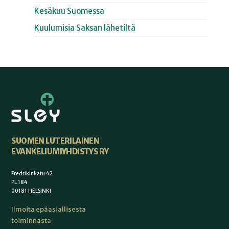
Kesäkuu Suomessa
Kuulumisia Saksan lähetiltä
SUOMEN LUTERILAINEN
EVANKELIUMIYHDISTYS RY
Fredrikinkatu 42
PL 184
00181 HELSINKI
Ilmoita epäasiallisesta
toiminnasta