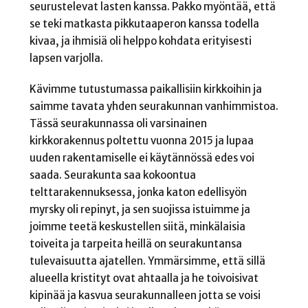
seurustelevat lasten kanssa. Pakko myöntää, että
se teki matkasta pikkutaaperon kanssa todella
kivaa, ja ihmisiä oli helppo kohdata erityisesti
lapsen varjolla.
Kävimme tutustumassa paikallisiin kirkkoihin ja
saimme tavata yhden seurakunnan vanhimmistoa.
Tässä seurakunnassa oli varsinainen
kirkkorakennus poltettu vuonna 2015 ja lupaa
uuden rakentamiselle ei käytännössä edes voi
saada. Seurakunta saa kokoontua
telttarakennuksessa, jonka katon edellisyön
myrsky oli repinyt, ja sen suojissa istuimme ja
joimme teetä keskustellen siitä, minkälaisia
toiveita ja tarpeita heillä on seurakuntansa
tulevaisuutta ajatellen. Ymmärsimme, että sillä
alueella kristityt ovat ahtaalla ja he toivoisivat
kipinää ja kasvua seurakunnalleen jotta se voisi