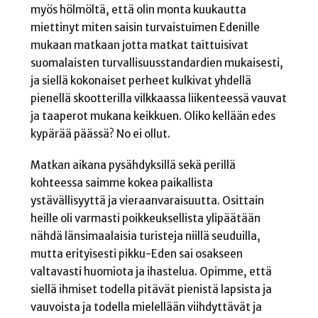
myös hölmöltä, että olin monta kuukautta
miettinyt miten saisin turvaistuimen Edenille
mukaan matkaan jotta matkat taittuisivat
suomalaisten turvallisuusstandardien mukaisesti,
ja siellä kokonaiset perheet kulkivat yhdellä
pienellä skootterilla vilkkaassa liikenteessä vauvat
ja taaperot mukana keikkuen. Oliko kellään edes
kypärää päässä? No ei ollut.
Matkan aikana pysähdyksillä sekä perillä
kohteessa saimme kokea paikallista
ystävällisyyttä ja vieraanvaraisuutta. Osittain
heille oli varmasti poikkeuksellista ylipäätään
nähdä länsimaalaisia turisteja niillä seuduilla,
mutta erityisesti pikku-Eden sai osakseen
valtavasti huomiota ja ihastelua. Opimme, että
siellä ihmiset todella pitävät pienistä lapsista ja
vauvoista ja todella mielellään viihdyttävät ja