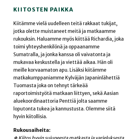
KIITOSTEN PAIKKA
Kiitämme vielä uudelleen teitä rakkaat tukijat,
jotka olette muistaneet meitä ja matkaamme
rukouksin. Haluamme myös kiittää Richardia, joka
toimi yhteyshenkilönä ja oppaanamme
Sumatralla, ja jonka kanssa oli vaivatonta ja
mukavaa keskustella ja viettää aikaa. Hän oli
meille korvaamaton apu. Lisäksi kiitämme
matkakumppaniamme Kylväjän Japaninlähettiä
Tuomasta joka on tehnyt tärkeää
raportoimistyötä matkaan liittyen, sekä Aasian
aluekoordinaattoria Penttiä jolta saamme
loputonta tukea ja kannustusta. Olemme siitä
hyvin kiitollisia.
Rukousaiheita:
❖ Kiitos hyvin sujuneesta matkasta ja varjeluksesta