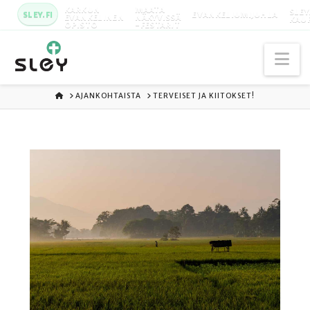
KARKUN
MAATA
SLEY
SLEY.FI
EVANKELIUMIJUHLA
EVANKELINEN
NÄKYVISSÄ
KAU
OPISTO
-FESTARIT
Na
ETUSIVU
AJANKOHTAISTA
TERVEISET JA KIITOKSET!