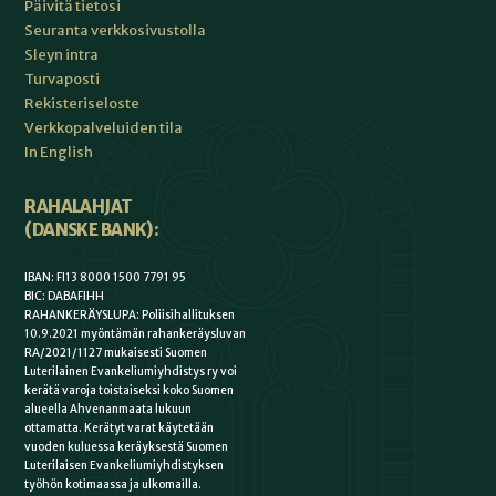
Päivitä tietosi
Seuranta verkkosivustolla
Sleyn intra
Turvaposti
Rekisteriseloste
Verkkopalveluiden tila
In English
RAHALAHJAT
(DANSKE BANK):
IBAN: FI13 8000 1500 7791 95
BIC: DABAFIHH
RAHANKERÄYSLUPA: Poliisihallituksen
10.9.2021 myöntämän rahankeräysluvan
RA/2021/1127 mukaisesti Suomen
Luterilainen Evankeliumiyhdistys ry voi
kerätä varoja toistaiseksi koko Suomen
alueella Ahvenanmaata lukuun
ottamatta. Kerätyt varat käytetään
vuoden kuluessa keräyksestä Suomen
Luterilaisen Evankeliumiyhdistyksen
työhön kotimaassa ja ulkomailla.