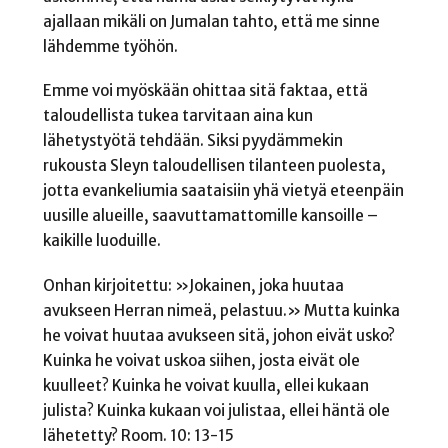
ajallaan mikäli on Jumalan tahto, että me sinne
lähdemme työhön.
Emme voi myöskään ohittaa sitä faktaa, että
taloudellista tukea tarvitaan aina kun
lähetystyötä tehdään. Siksi pyydämmekin
rukousta Sleyn taloudellisen tilanteen puolesta,
jotta evankeliumia saataisiin yhä vietyä eteenpäin
uusille alueille, saavuttamattomille kansoille –
kaikille luoduille.
Onhan kirjoitettu: »Jokainen, joka huutaa
avukseen Herran nimeä, pelastuu.» Mutta kuinka
he voivat huutaa avukseen sitä, johon eivät usko?
Kuinka he voivat uskoa siihen, josta eivät ole
kuulleet? Kuinka he voivat kuulla, ellei kukaan
julista? Kuinka kukaan voi julistaa, ellei häntä ole
lähetetty? Room. 10: 13-15