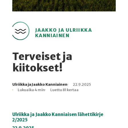
JAAKKO JA ULRIIKKA
KANNIAINEN
Terveiset ja
kiitokset!
Ulriikka ja Jaakko Kanniainen
22.9.2025
Kirjoittaja
Julkaistu
Lukuaika
Lukukertoja
Lukuaika 4 min
Luettu 81 kertaa
Ulriikka ja Jaakko Kanniaisen lähettikirje
2/2025