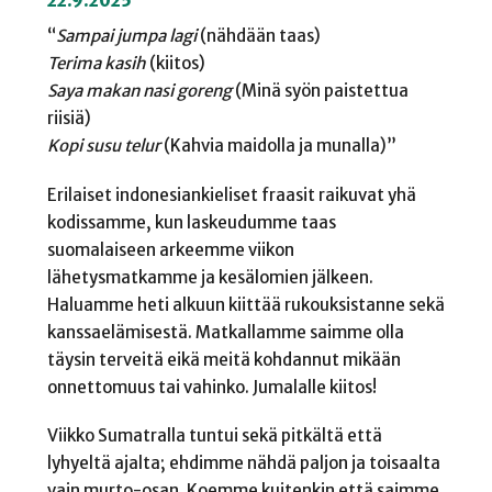
22.9.2025
“
Sampai jumpa lagi
(nähdään taas)
Terima kasih
(kiitos)
Saya makan nasi goreng
(Minä syön paistettua
riisiä)
Kopi susu telur
(Kahvia maidolla ja munalla)”
Erilaiset indonesiankieliset fraasit raikuvat yhä
kodissamme, kun laskeudumme taas
suomalaiseen arkeemme viikon
lähetysmatkamme ja kesälomien jälkeen.
Haluamme heti alkuun kiittää rukouksistanne sekä
kanssaelämisestä. Matkallamme saimme olla
täysin terveitä eikä meitä kohdannut mikään
onnettomuus tai vahinko. Jumalalle kiitos!
Viikko Sumatralla tuntui sekä pitkältä että
lyhyeltä ajalta; ehdimme nähdä paljon ja toisaalta
vain murto-osan. Koemme kuitenkin että saimme