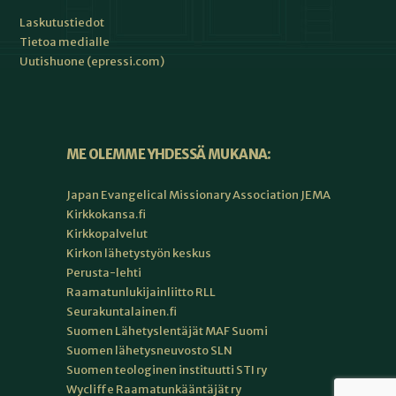
Laskutustiedot
Tietoa medialle
Uutishuone (epressi.com)
ME OLEMME YHDESSÄ MUKANA:
Japan Evangelical Missionary Association JEMA
Kirkkokansa.fi
Kirkkopalvelut
Kirkon lähetystyön keskus
Perusta-lehti
Raamatunlukijainliitto RLL
Seurakuntalainen.fi
Suomen Lähetyslentäjät MAF Suomi
Suomen lähetysneuvosto SLN
Suomen teologinen instituutti STI ry
Wycliffe Raamatunkääntäjät ry