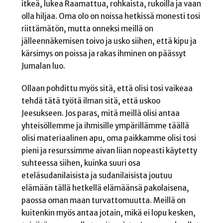
itkeä, lukea Raamattua, rohkaista, rukoilla ja vaan
olla hiljaa. Oma olo on noissa hetkissä monesti tosi
riittämätön, mutta onneksi meillä on
jälleennäkemisen toivo ja usko siihen, että kipu ja
kärsimys on poissa ja rakas ihminen on päässyt
Jumalan luo.
Ollaan pohdittu myös sitä, että olisi tosi vaikeaa
tehdä tätä työtä ilman sitä, että uskoo
Jeesukseen. Jos paras, mitä meillä olisi antaa
yhteisöllemme ja ihmisille ympärillämme täällä
olisi materiaalinen apu, oma paikkamme olisi tosi
pieni ja resurssimme aivan liian nopeasti käytetty
suhteessa siihen, kuinka suuri osa
eteläsudanilaisista ja sudanilaisista joutuu
elämään tällä hetkellä elämäänsä pakolaisena,
paossa oman maan turvattomuutta. Meillä on
kuitenkin myös antaa jotain, mikä ei lopu kesken,