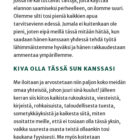
joissa he kartuttavat taitoja, joita käyttää
elannon saamiseksi perheelleen, on ilomme suuri.
Olemme silti tosi pieniä kaikkien apua
tarvitsevienn edessä. Jumala ei kuitenkaan ole
pieni, joten eipä meillä tässä mitään hätää, kun
saadaan hänen kanssaan yhdessä tehdä työtä
lähimmäistemme hyväksi ja hänen rakkaudestaan
ammentaa ympärillemme.
KIVA OLLA TÄSSÄ SUN KANSSASI
Me iloitaan ja arvostetaan niin paljon koko meidän
omaa yhteisöä, johon juuri sinä kuulut! Jälleen
kerran siis kiitos kaikista rukouksista, viesteistä,
kirjeistä, rohkaisuista, taloudellisesta tuesta,
sometykkäyksistä ja kaikesta siitä, miten
osoitatte meille, että ei tosiaan olla tässä yksin,
vaikka suuresta osasta teistä ollaankin tosi
kaukana fyysisesti. Me myös koitetaan