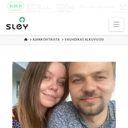
KARKUN
MAATA
SLEY
SLEY.FI
EVANKELIUMIJUHLA
EVANKELINEN
NÄKYVISSÄ
KAU
OPISTO
-FESTARIT
Na
ETUSIVU
AJANKOHTAISTA
VAUHDIKAS ALKUVUOSI