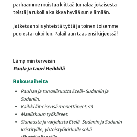
parhaamme muistaa kiittää Jumalaa jokaisesta
teistä ja rukoilla kaikkea hyvää sun elämään.
Jatketaan siis yhteistä työtä ja toinen toisemme
puolesta rukoillen. Palaillaan taas ensi kirjeessä!
Lämpimin terveisin
Paula ja Lauri Heikkilä
Rukousaiheita
Rauhaa ja turvallisuutta Etelä-Sudaniin ja
Sudaniin.
Kaikki läheisensä menettäneet.<3
Maaliskuun työkiireet.
Siunausta ja varjelusta Etelä-Sudanin ja Sudanin
kristityille, yhteistyökirkolle sekä