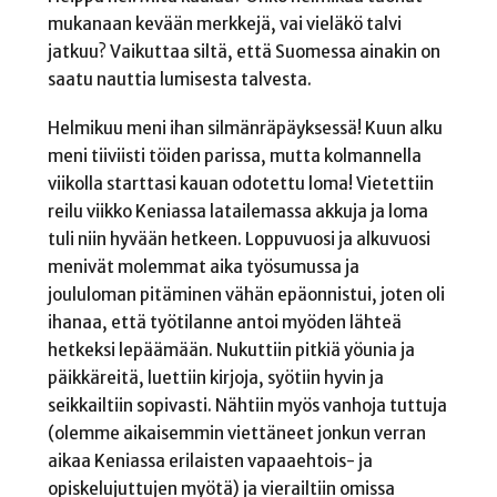
mukanaan kevään merkkejä, vai vieläkö talvi
jatkuu? Vaikuttaa siltä, että Suomessa ainakin on
saatu nauttia lumisesta talvesta.
Helmikuu meni ihan silmänräpäyksessä! Kuun alku
meni tiiviisti töiden parissa, mutta kolmannella
viikolla starttasi kauan odotettu loma! Vietettiin
reilu viikko Keniassa latailemassa akkuja ja loma
tuli niin hyvään hetkeen. Loppuvuosi ja alkuvuosi
menivät molemmat aika työsumussa ja
joululoman pitäminen vähän epäonnistui, joten oli
ihanaa, että työtilanne antoi myöden lähteä
hetkeksi lepäämään. Nukuttiin pitkiä yöunia ja
päikkäreitä, luettiin kirjoja, syötiin hyvin ja
seikkailtiin sopivasti. Nähtiin myös vanhoja tuttuja
(olemme aikaisemmin viettäneet jonkun verran
aikaa Keniassa erilaisten vapaaehtois- ja
opiskelujuttujen myötä) ja vierailtiin omissa