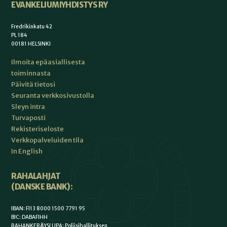
EVANKELIUMIYHDISTYS RY
Fredrikinkatu 42
PL 184
00181 HELSINKI
Ilmoita epäasiallisesta
toiminnasta
Päivitä tietosi
Seuranta verkkosivustolla
Sleyn intra
Turvaposti
Rekisteriseloste
Verkkopalveluiden tila
In English
RAHALAHJAT
(DANSKE BANK):
IBAN: FI13 8000 1500 7791 95
BIC: DABAFIHH
RAHANKERÄYSLUPA: Poliisihallituksen