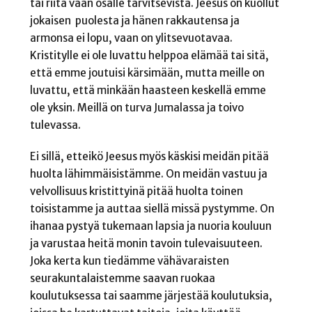
tai riitä vaan osalle tarvitsevista. Jeesus on kuollut
jokaisen puolesta ja hänen rakkautensa ja
armonsa ei lopu, vaan on ylitsevuotavaa.
Kristitylle ei ole luvattu helppoa elämää tai sitä,
että emme joutuisi kärsimään, mutta meille on
luvattu, että minkään haasteen keskellä emme
ole yksin. Meillä on turva Jumalassa ja toivo
tulevassa.
Ei sillä, etteikö Jeesus myös käskisi meidän pitää
huolta lähimmäisistämme. On meidän vastuu ja
velvollisuus kristittyinä pitää huolta toinen
toisistamme ja auttaa siellä missä pystymme. On
ihanaa pystyä tukemaan lapsia ja nuoria kouluun
ja varustaa heitä monin tavoin tulevaisuuteen.
Joka kerta kun tiedämme vähävaraisten
seurakuntalaistemme saavan ruokaa
koulutuksessa tai saamme järjestää koulutuksia,