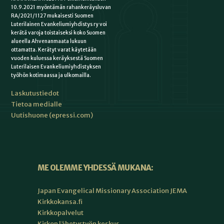
10.9.2021 myöntämän rahankeräysluvan
RA/2021/1127 mukaisesti Suomen
Luterilainen Evankeliumiyhdistys ry voi
kerätä varoja toistaiseksi koko Suomen
alueella Ahvenanmaata lukuun
ottamatta. Kerätyt varat käytetään
vuoden kuluessa keräyksestä Suomen
Luterilaisen Evankeliumiyhdistyksen
työhön kotimaassa ja ulkomailla.
Laskutustiedot
Tietoa medialle
Uutishuone (epressi.com)
ME OLEMME YHDESSÄ MUKANA:
Japan Evangelical Missionary Association JEMA
Kirkkokansa.fi
Kirkkopalvelut
Kirkon lähetystyön keskus