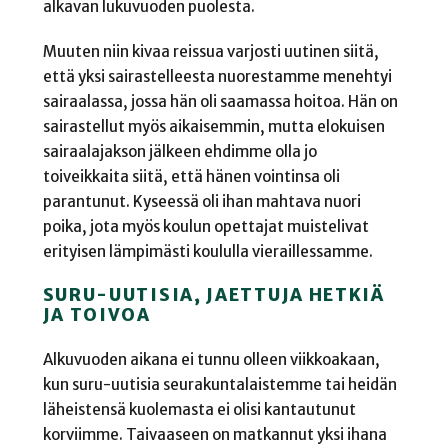
alkavan lukuvuoden puolesta.
Muuten niin kivaa reissua varjosti uutinen siitä,
että yksi sairastelleesta nuorestamme menehtyi
sairaalassa, jossa hän oli saamassa hoitoa. Hän on
sairastellut myös aikaisemmin, mutta elokuisen
sairaalajakson jälkeen ehdimme olla jo
toiveikkaita siitä, että hänen vointinsa oli
parantunut. Kyseessä oli ihan mahtava nuori
poika, jota myös koulun opettajat muistelivat
erityisen lämpimästi koululla vieraillessamme.
SURU-UUTISIA, JAETTUJA HETKIÄ
JA TOIVOA
Alkuvuoden aikana ei tunnu olleen viikkoakaan,
kun suru-uutisia seurakuntalaistemme tai heidän
läheistensä kuolemasta ei olisi kantautunut
korviimme. Taivaaseen on matkannut yksi ihana