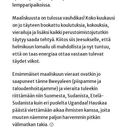
lempparipaikoissa.
Maaliskuusta on tulossa vauhdikas! Koko kuukausi
on jo täyteen bookattu koulutuksia, kokouksia,
vierailuja ja lisäksi kaikki perustoimistojututkin
täytyy saada tehtyä. Kiitos siis Jeesukselle, että
helmikuun lomailu oli mahdollista ja nyt tuntuu,
että on taas energiaa ottaa vastaan tulevat
täydet viikot.
Ensimmäiset maaliskuun vieraat ovatkin jo
saapuneet tänne Bweyaleen (piispamme ja
taloudenhoitajamme) ja vieraita tuleekin
riittämään niin Suomesta, Sudanista, Etelä-
Sudanista kuin eri puolelta Ugandaa! Hauskaa
päästä viettämään aikaa ihmisten kanssa, joita
muuten näemme paljon harvemmin pitkän
välimatkan takia. 🙂