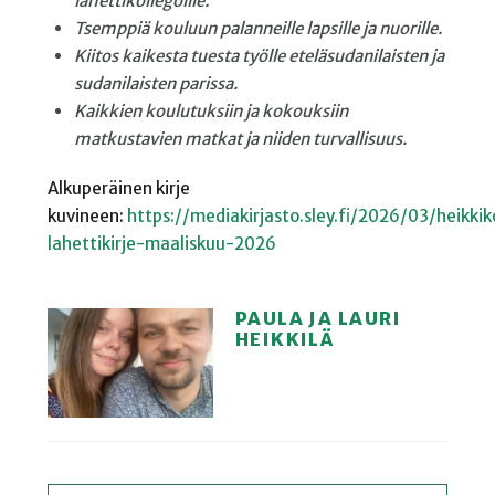
lähettikollegoille.
Tsemppiä kouluun palanneille lapsille ja nuorille.
Kiitos kaikesta tuesta työlle eteläsudanilaisten ja
sudanilaisten parissa.
Kaikkien koulutuksiin ja kokouksiin
matkustavien
matkat ja niiden turvallisuus.
Alkuperäinen kirje
kuvineen:
https://mediakirjasto.sley.fi/2026/03/heikki
lahettikirje-maaliskuu-2026
PAULA JA LAURI
HEIKKILÄ