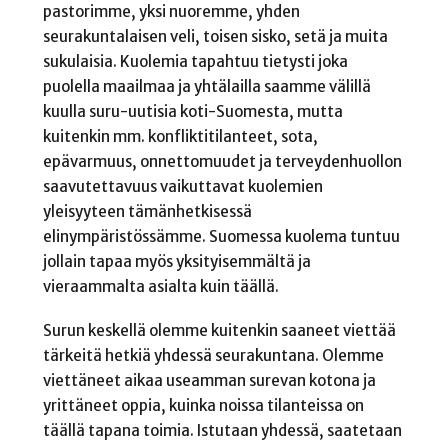
pastorimme, yksi nuoremme, yhden
seurakuntalaisen veli, toisen sisko, setä ja muita
sukulaisia. Kuolemia tapahtuu tietysti joka
puolella maailmaa ja yhtälailla saamme välillä
kuulla suru-uutisia koti-Suomesta, mutta
kuitenkin mm. konfliktitilanteet, sota,
epävarmuus, onnettomuudet ja terveydenhuollon
saavutettavuus vaikuttavat kuolemien
yleisyyteen tämänhetkisessä
elinympäristössämme. Suomessa kuolema tuntuu
jollain tapaa myös yksityisemmältä ja
vieraammalta asialta kuin täällä.
Surun keskellä olemme kuitenkin saaneet viettää
tärkeitä hetkiä yhdessä seurakuntana. Olemme
viettäneet aikaa useamman surevan kotona ja
yrittäneet oppia, kuinka noissa tilanteissa on
täällä tapana toimia. Istutaan yhdessä, saatetaan