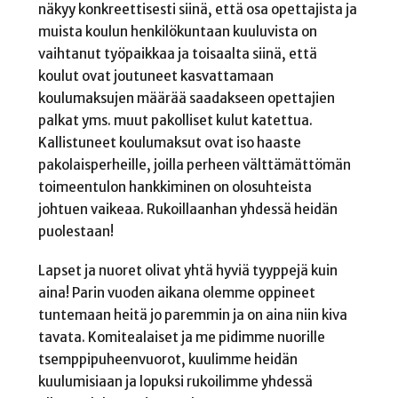
näkyy konkreettisesti siinä, että osa opettajista ja
muista koulun henkilökuntaan kuuluvista on
vaihtanut työpaikkaa ja toisaalta siinä, että
koulut ovat joutuneet kasvattamaan
koulumaksujen määrää saadakseen opettajien
palkat yms. muut pakolliset kulut katettua.
Kallistuneet koulumaksut ovat iso haaste
pakolaisperheille, joilla perheen välttämättömän
toimeentulon hankkiminen on olosuhteista
johtuen vaikeaa. Rukoillaanhan yhdessä heidän
puolestaan!
Lapset ja nuoret olivat yhtä hyviä tyyppejä kuin
aina! Parin vuoden aikana olemme oppineet
tuntemaan heitä jo paremmin ja on aina niin kiva
tavata. Komitealaiset ja me pidimme nuorille
tsemppipuheenvuorot, kuulimme heidän
kuulumisiaan ja lopuksi rukoilimme yhdessä