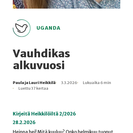
UGANDA
Vauhdikas
alkuvuosi
Paula ja Lauri Heikkilä
3.3.2026
Lukuaika 6 min
Kirjoittaja
Julkaistu
Lukuaika
Lukukertoja
Luettu 37 kertaa
Kirjeitä Heikkilöiltä 2/2026
28.2.2026
Heippa hei! Mitä kuuluu? Onko helmikuu tuonut