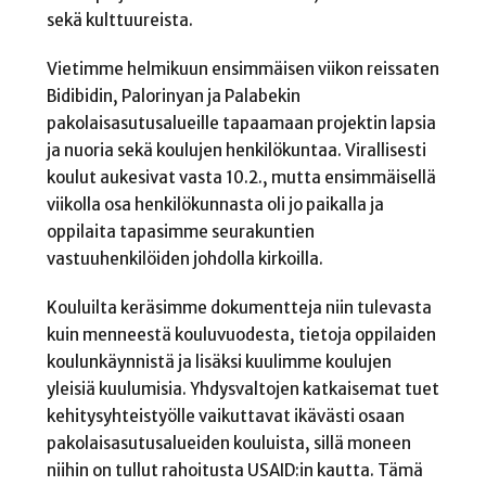
sekä kulttuureista.
Vietimme helmikuun ensimmäisen viikon reissaten
Bidibidin, Palorinyan ja Palabekin
pakolaisasutusalueille tapaamaan projektin lapsia
ja nuoria sekä koulujen henkilökuntaa. Virallisesti
koulut aukesivat vasta 10.2., mutta ensimmäisellä
viikolla osa henkilökunnasta oli jo paikalla ja
oppilaita tapasimme seurakuntien
vastuuhenkilöiden johdolla kirkoilla.
Kouluilta keräsimme dokumentteja niin tulevasta
kuin menneestä kouluvuodesta, tietoja oppilaiden
koulunkäynnistä ja lisäksi kuulimme koulujen
yleisiä kuulumisia. Yhdysvaltojen katkaisemat tuet
kehitysyhteistyölle vaikuttavat ikävästi osaan
pakolaisasutusalueiden kouluista, sillä moneen
niihin on tullut rahoitusta USAID:in kautta. Tämä