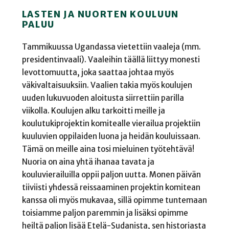
LASTEN JA NUORTEN KOULUUN
PALUU
Tammikuussa Ugandassa vietettiin vaaleja (mm.
presidentinvaali). Vaaleihin täällä liittyy monesti
levottomuutta, joka saattaa johtaa myös
väkivaltaisuuksiin. Vaalien takia myös koulujen
uuden lukuvuoden aloitusta siirrettiin parilla
viikolla. Koulujen alku tarkoitti meille ja
koulutukiprojektin komitealle vierailua projektiin
kuuluvien oppilaiden luona ja heidän kouluissaan.
Tämä on meille aina tosi mieluinen työtehtävä!
Nuoria on aina yhtä ihanaa tavata ja
kouluvierailuilla oppii paljon uutta. Monen päivän
tiiviisti yhdessä reissaaminen projektin komitean
kanssa oli myös mukavaa, sillä opimme tuntemaan
toisiamme paljon paremmin ja lisäksi opimme
heiltä paljon lisää Etelä-Sudanista, sen historiasta