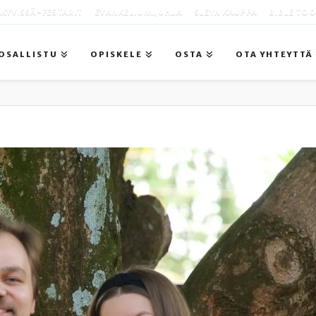
KYVISSÄ -FESTARIT
EVANKELIUMIJUHLA
SLEYN KAUPPA
BIBLE TO
OSALLISTU
OPISKELE
OSTA
OTA YHTEYTTÄ