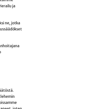
erailu ja
si ne, jotka
suussäädökset
aanhoitajana
o
äätöstä.
etlehemin
nnoissamme
taneet, joten