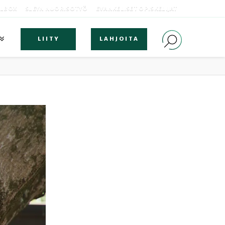
OLBOX
SLEYN NUORISOTYÖ
EVANKELISET OPISKELIJAT
LIITY
LAHJOITA