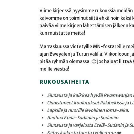
Viime kirjeessä pyysimme rukouksia meidän 
kaivomme on toiminut siitä ehkä noin kaksi k
päivää viime kirjeen lähettämisen jälkeen kai
kun muistatte meitä!
Marraskuussa vietetyille MN-festareille mei
ajan Bweyalen ja Turun välillä. Viikonlopun
pitää ryhmän olemassa. 🙂 Jos haluat liitty
meille viestiä!
RUKOUSAIHEITA
Siunausta ja kaikkea hyvää
Rwamwanjan uu
Onnistuneet koulutukset Palabekissa ja
Lä
Lapsille ja nuorille levollinen loma-aika.
Rauhaa Etelä-Sudaniin ja Sudaniin.
Siunausta ja varjelusta Etelä-Sudanin ja
Su
Kiitos kaikesta tuesta työllemme.❤️