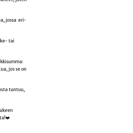
, jossa eri-
ke- tai
erkkisumma:
ua, jos se on
nusta tuntuu,
tukeen
ta!❤️