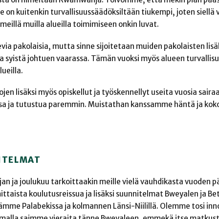
on kuitenkin turvallisuussäädöksiltään tiukempi, joten siellä vi
 meillä muilla alueilla toimimiseen onkin luvat.
 pakolaisia, mutta sinne sijoitetaan muiden pakolaisten lisäk
ista syistä johtuen vaarassa. Tämän vuoksi myös alueen turvalli
ueilla.
en lisäksi myös opiskellut ja työskennellyt useita vuosia sair
lessa ja tutustua paremmin. Muistathan kanssamme häntä ja kok
ITELMAT
n ja joulukuu tarkoittaakin meille vielä vauhdikasta vuoden p
ittaista koulutusreissua ja lisäksi suunnitelmat Bweyalen ja B
etämme Palabekissa ja kolmannen Länsi-Niilillä. Olemme tosi i
e lomalla saimme vieraita tänne Bweyaleen, emmekä itse matkus