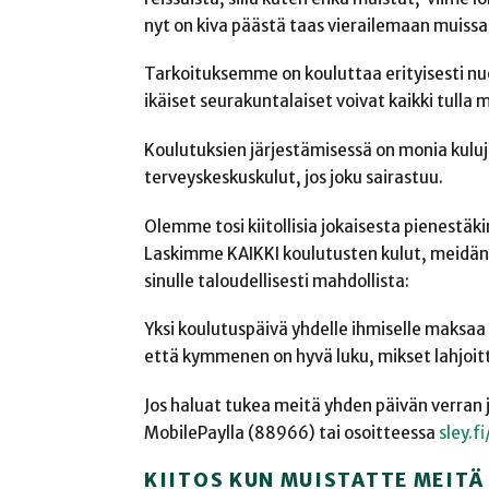
nyt on kiva päästä taas vierailemaan muissa
Tarkoituksemme on kouluttaa erityisesti nuo
ikäiset seurakuntalaiset voivat kaikki tull
Koulutuksien järjestämisessä on monia kuluj
terveyskeskuskulut, jos joku sairastuu.
Olemme tosi kiitollisia jokaisesta pienestä
Laskimme KAIKKI koulutusten kulut, meidän ty
sinulle taloudellisesti mahdollista:
Yksi koulutuspäivä yhdelle ihmiselle maksaa 8
että kymmenen on hyvä luku, mikset lahjoitt
Jos haluat tukea meitä yhden päivän verran 
MobilePaylla (88966) tai osoitteessa
sley.fi
KIITOS KUN MUISTATTE MEITÄ