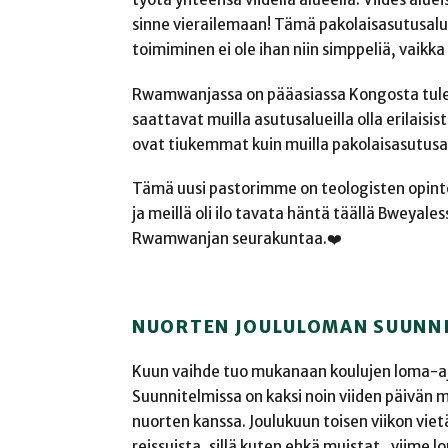
sinne vierailemaan! Tämä pakolaisasutusalue 
toimiminen ei ole ihan niin simppeliä, vaikka
Rwamwanjassa on pääasiassa Kongosta tulevia
saattavat muilla asutusalueilla olla erilais
ovat tiukemmat kuin muilla pakolaisasutusal
Tämä uusi pastorimme on teologisten opintoj
ja meillä oli ilo tavata häntä täällä Bweya
Rwamwanjan seurakuntaa.❤️
NUORTEN JOULULOMAN SUUNN
Kuun vaihde tuo mukanaan koulujen loma-aja
Suunnitelmissa on kaksi noin viiden päivän m
nuorten kanssa. Joulukuun toisen viikon vi
reissuista, sillä kuten ehkä muistat, viim