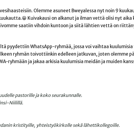
vesihaasteisiin. Olemme asuneet Bweyalessa nyt noin 9 kuukau
uukautta.😁 Kuivakausi on alkanut ja ilman vettä olisi nyt aika 
vomme saatiin vihdoin kuntoon ja siitä lähtien vettä on riittänyt
ltä pyydettiin WhatsApp-ryhmää, jossa voi vaihtaa kuulumisia
 jälkeen ryhmän toivottiinkin edelleen jatkuvan, joten olemme 
ä WA-ryhmään ja jakaa arkisia kuulumisia meidän ja muiden kans
delle pastorille ja koko
seurakunnalle.
nsi-Niilillä.
danin kristityille, yhteistyökirkolle
sekä lähettikollegoille.