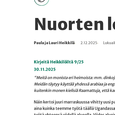
Nuorten l
Paula ja Lauri Heikkilä
2.12.2025
Lukuai
Kirjoittaja
Julkaistu
Lukuaika
Lukukertoja
Kirjeitä Heikkilöiltä 9/25
30.11.2025
“Meitä on monista eri heimoista: mm.
dinkoja
Meidän täytyy käyttää yhdessä arabiaa ja
engl
kuitenkin monen kielisiä Raamattuja, että
ka
Näin kertoi juuri marraskuussa vihitty uu
aina kuinka teemme työtä täällä Ugandassa 
työtä yhteensä viidellä alueella. Viides a