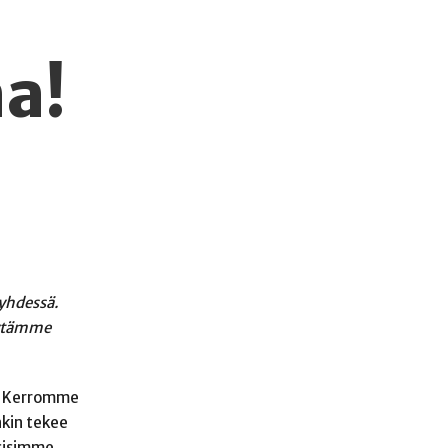
a!
yhdessä.
äytämme
a. Kerromme
nkin tekee
äsisimme